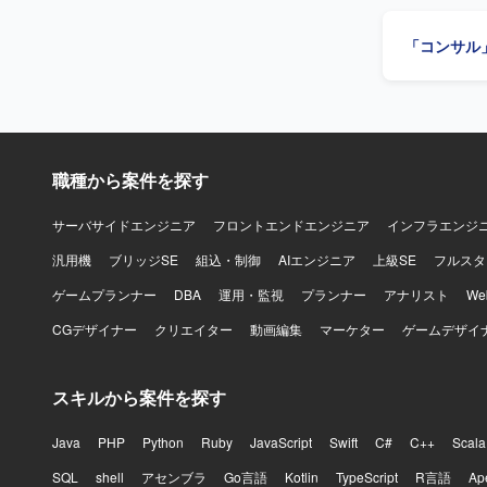
ます。
「コンサル
職種から案件を探す
サーバサイドエンジニア
フロントエンドエンジニア
インフラエンジ
汎用機
ブリッジSE
組込・制御
AIエンジニア
上級SE
フルスタ
ゲームプランナー
DBA
運用・監視
プランナー
アナリスト
W
CGデザイナー
クリエイター
動画編集
マーケター
ゲームデザイ
スキルから案件を探す
Java
PHP
Python
Ruby
JavaScript
Swift
C#
C++
Scala
SQL
shell
アセンブラ
Go言語
Kotlin
TypeScript
R言語
Ap