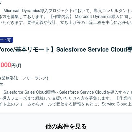
y
 Microsoft Dynamics導入プロジェクトにおいて、導入コンサルタン
。 【作業内容】 Microsoft Dynamics導入に関しての業務全
いただきます。要件定義や設計、立ち上げ等の上流工程を中心にお任せ
ただける方を求めております。また、Microsoft Dynamicsの導入経
しながらプロジェクトを推進いただける方が望ましいです。 【ポジションの魅
ート可
rosoft Dynamics導入プロジェクトの上流工程に深く関わることができ、
force/基本リモート】Salesforce Service Clo
経験や知見をさらに高めていただけます。顧客折衝を通じて業務理解も
amicsを中心とした環境での導入コンサルティ
,000
なります。
円/月
(業務委託・フリーランス)
ce
alesforce Sales Cloud環境へSalesforce Service Cloudを導入
入フェーズまで継続して支援いただける方を募集します。 【作業内容】 既存の
イト上のフォームからメールで受信する情報をもとに、Service Cloud
組みを構築します。要件定義後半から参画し、設計・導入、開発、テスト
像】 顧客との折衝や要件ヒアリングを通じて、関係者
求めています。 【ポジションの魅力】 数百名規模を想定した
他の案件を見る
rce Service Cloud導入において、要件定義から本番導入まで一貫して携