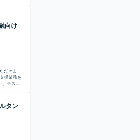
ビューおよ
、業務および
その他：Power
の管理・フォロ
rce機能の
】金融向け
スト仕様書作成
。能動的に
り組める方
案や業務理
ceなどの最新機
ただきま
れのポジショ
的な視点で
）、テス
構築・開発を
称で遂行で
ポジション
ンサルタン
整からリリー
【開発