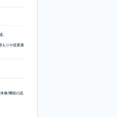
援。

数見積もりや提案書
全体像/機能の認