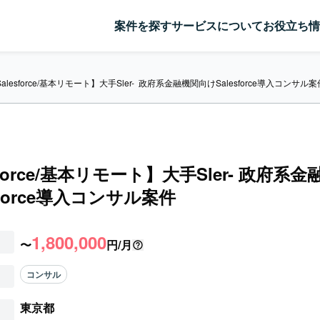
案件を探す
サービスについて
お役立ち情
alesforce/基本リモート】大手Sler-  政府系金融機関向けSalesforce導入コンサル案
sforce/基本リモート】大手Sler- 政府系
sforce導入コンサル案件
1,800,000
〜
円/月
コンサル
東京都