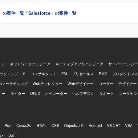
 【開発環境】 Salesforce Sales Cloud、Salesforce Service Cloudを利用
」の案件一覧
「Salesforce」の案件一覧
ニア
ネットワークエンジニア
ネイティブアプリエンジニア
サーバーエンジニ
ックエンジニア
コンサルタント
PM
プリセールス
PMO
プロダクトマネ
ebマーケティング
Webディレクター
Webデザイナー
コーダー
デザイナー
ナー
ライター
UI/UX
オペレーター
ヘルプデスク
サポート
コールセン
Perl
Cocos2d
HTML
CSS
Objective-C
Android
VB.NET
VBA
ex
Dart