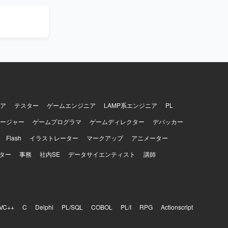
します。
ア
テスター
ゲームエンジニア
LAMP系エンジニア
PL
ージャー
ゲームプログラマ
ゲームディレクター
デバッカー
Flash
イラストレーター
マークアップ
アニメーター
ター
事務
社内SE
データサイエンティスト
講師
VC++
C
Delphi
PL/SQL
COBOL
PL/I
RPG
Actionscript