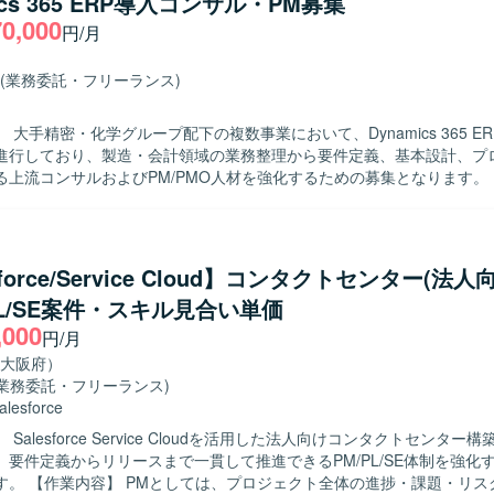
ics 365 ERP導入コンサル・PM募集
70,000
円/月
(業務委託・フリーランス)
 大手精密・化学グループ配下の複数事業において、Dynamics 365 E
進行しており、製造・会計領域の業務整理から要件定義、基本設計、プ
上流コンサルおよびPM/PMO人材を強化するための募集となります。 【作業内
namics 365 BC/FO導入プロジェクトにおける要件定義および基本設計
t-to-Standard（BC）、Fit & Gap（FO）の観点で現行業務と標準機
対応方針の検討を行います。 ・製造または会計領域における業務プロセ
ロー・業務要件の整理・ドキュメント化を行います。 ・中堅向けERP（
sforce/Service Cloud】コンタクトセンター(法人
向けERP（FO）導入など、複数プロジェクトにまたがり上流工程をリ
PL/SE案件・スキル見合い単価
プロジェクト全体の進行管理、課題管理、ステークホルダーとの調整などP
,000
・製造または会計領域のドメイン知識を活かしなが
円/月
対話し業務要件を整理していく姿勢をお持ちの方を求めています。 ・複
大阪府）
ロジェクトにおいて、状況を整理しながら主体的に課題解決を進められ
(業務委託・フリーランス)
。 ・新しいERP製品やクラウドサービスにも前向きにキャッチアップ
alesforce
きる方にマッチするポジションです。 【ポジションの魅力】 ・大手グルー
Salesforce Service Cloudを活用した法人向けコンタクトセンター
数のDynamics 365 ERP導入プロジェクトに参画し、製造・会計領
、要件定義からリリースまで一貫して推進できるPM/PL/SE体制を強化
とができます。 ・D365未経験であっても、他ERPでの上流経験を活か
捗・課題・リスク管理、ス
を習得する機会がございます。 ・コンサルタント、PM/PMOなど複数