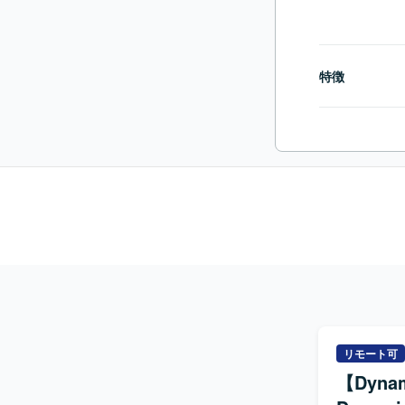
特徴
リモート可
【Dyn