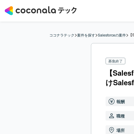
>
>
>
【S
ココナラテック
案件を探す
Salesforceの案件
募集終了
【Sale
けSale
報酬
職種
場所