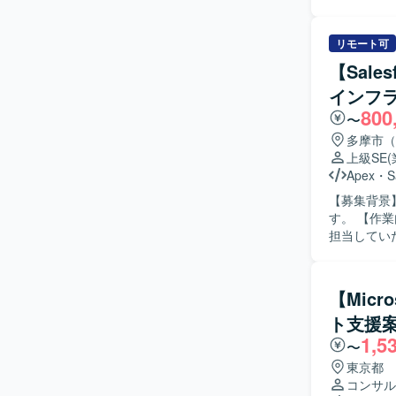
ケジュール
り、ご経験に応じて
び品質・納
365 Busin
運用フロー設
リモート可
BI、Power P
ー、テスト計
【Sales
設定・開発、
インフ
およびテスト
800
像】 上流
〜
日本語でコ
多摩市（
にご活躍い
上級SE
解の深化に取り組ん
Apex
・
S
クトセンター領域
【募集背景
能を活用し
す。 【作業内容】 金融系顧客向けワークフロー基盤（Salesforce）導入および開発支援業務を
ンで、大規
担当してい
キャリア形成に取り組んでいただ
ト、リリースまで一
た構成にて
ーションを
行います。
き、新しい
【Micro
です。 【ポジションの魅力】 金融業界向けのSalesforce案件に携わることで、Financial
ト支援
Servic
1,5
スまで幅広
〜
環境】 Sa
東京都
コンサル