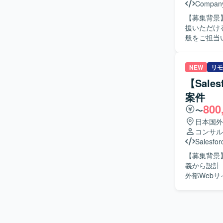
Compan
【募集背景】
援いただける方を募集しております
般をご担当
す。 【求める人物像】 顧客と円滑にコミュニケーションを取りながら、主体的に要件整理や提
案を進めてい
関係者と連携
NEW
リモ
力】 Mic
【Sales
トとしての
案件
ができる環境です。 【開発環境】 Microsoft Dyn
800
ング業務と
〜
日本国外
コンサル
Salesfor
【募集背景】 S
義から設計・導
外部Webサ
理を行う仕
援を行っていただきます。 【求める人物
と円滑に連携できる方を
Salesfo