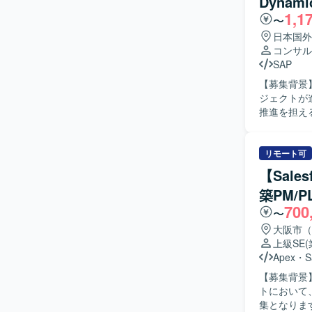
Dynam
1,1
〜
日本国外
コンサル
SAP
【募集背景】
ジェクトが
推進を担える
容】 ・Dy
ます。 ・Fi
課題抽出、
リモート可
や、業務フ
【Sale
製造・会計
築PM/
ます。 ・
700
しての活動を行います。 【求める人物像】 
〜
ら、顧客と
大阪市（
が関わるプ
上級SE
いたします
Apex
・
S
を踏まえた提案がで
【募集背景】 
プにおける複
トにおいて
ら携わるこ
集となります。 【作業内容】 PMとしては、プロジェクト全体の進
な製品知識