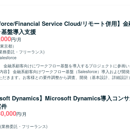
調整、顧客折衝、各種会議のファシリテート、メンバー管理、成果物レ
最適なポジションで参画いただけます。 【開発環境】 ・ERP：Dynamics
期・スコープ管理をご担当いただきます。 PLとしては、業務要件整理
ess Central（BC）、Dynamics 365 Finance & Operations（FO） ・
計、Salesforce機能設計・仕様調整、設計レビュー、開発メンバー
latform
画や移行・リリース支援をご担当いただきます。 SEとしては、Salesfo
force/Financial Service Cloud/リモート併用
外部連携のSalesforce側対応、設計書などのドキュメント作成、テ
ラ基盤導入支援
実施、不具合対応、移行・リリース支援をご担当いただきます。 【求める人物
,000
工程を自走でき、設計から実装まで一貫して対応できる方を求めています
円/月
ミュニケーションを取りながら、関係者と連携し主体的に課題解決に取
東京都）
ただきたいと考えております。長期的な参画を前提に、継続的な改善提
(業務委託・フリーランス)
でいただける方を歓迎いたします。 【ポジションの魅力】 法人向けコンタ
alesforce
において、Salesforce Service CloudやData Cloud / Agentfor
】 金融系顧客向けにワークフロー基盤を導入するプロジェクトに参画い
た構築プロジェクトに上流から参画できる環境です。PM/PL/SEそれぞ
模案件の推進経験や外部連携を含む統合案件の知見を深めながら、長期
ただきます。お客様との要件調整から調査、開発（基本設計、詳細設計
けます。 【開発環境】 Salesforce Service Cloudを中心とし
連の工程をご担当いただきます。 【求める人物像】 自ら進んでコミュニケ
、CTIや外部システムとのAPI・SSO・バッチ連携などを含む環境での
図りながら要件調整ができる方を求めています。想定される作業を一人
業務についても積極的に学びキャッチアップいただける方にマッチする
soft Dynamics】Microsoft Dynamics導入コ
案件
e Cloudをはじめとした金融領域特有の知見を深めていただけます。要件調
30,000
い工程を経験できるため、上流工程スキルや折衝力の向上も期待できます。 
円/月
lesforceを中心としたワークフロー基盤上での開発環境となります。
(業務委託・フリーランス)