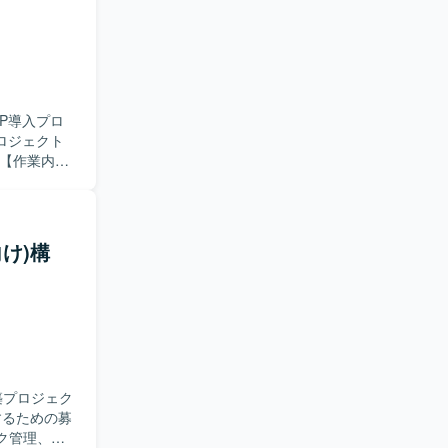
RP導入プロ
ロジェクト
を実施いたし
能の差分整理、
スの整理
BC）導入や
向け)構
ードいただき
M/PMOと
数の関係者
る方を歓迎
し、標準機能
構築プロジェク
域の上流工程か
するための募
しながら新た
ロールがあ