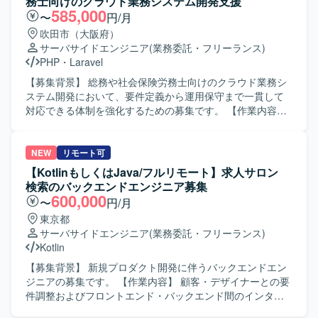
務士向けのクラウド業務システム開発支援
サーバー開発環境で、テストコードにはJUnitやMockitoなど
となり、仕様を踏まえた実装および単体・結合テストを自
585,000
〜
円/月
のテストフレームワークを利用する想定です。DDDやクリ
走して進めていただきます。 【求める人物像】 与えられた
吹田市（大阪府）
ーンアーキテクチャ、アジャイル開発、Dockerなどの技術
タスクを独力でやり切る主体性をお持ちの方を求めていま
サーバサイドエンジニア
(業務委託・フリーランス)
を組み合わせた開発スタイルとなります。
す。周囲とコミュニケーションを取りながら、仕様理解や
PHP
・
Laravel
設計意図を踏まえて開発を進められる方、金融ドメインに
対しても学習意欲を持って取り組んでいただける方が望ま
【募集背景】 総務や社会保険労務士向けのクラウド業務シ
しいです。 【ポジションの魅力】 大規模なメガバンク向け
ステム開発において、要件定義から運用保守まで一貫して
システム開発に参画することで、金融業界特有の業務知識
対応できる体制を強化するための募集です。 【作業内容】
と、Salesforceを中心としたクラウドアプリケーション開発
総務や社会保険労務士向けのクラウド業務システムに対
のスキルを同時に習得していただけます。画面開発の比重
し、要件定義から基本設計、詳細設計、開発、テスト、運
が高いため、ユーザー体験を意識した設計・実装の経験を
用保守まで一連の工程をご担当いただきます。担当案件に
NEW
リモート可
積むことができ、将来的なフルスタック志向のキャリアに
おけるスケジュール管理やメンバー管理も行っていただ
【KotlinもしくはJava/フルリモート】求人サロン
もつながるポジションです。 【開発環境】 Salesforceを基
き、フレキシブルにSE、PG、管理業務を対応していただき
検索のバックエンドエンジニア募集
盤とした環境で、ApexやAuraなどの機能を用いたWebアプ
ます。チーム開発の一員として他メンバーと連携しながら
600,000
〜
円/月
リケーション開発を行います。帳票はSVF Cloudを利用し、
業務システムの品質向上に取り組んでいただきます。 【求
東京都
アジャイル開発のプラクティスを取り入れた進め方を想定
める人物像】 上流工程から運用保守まで幅広い工程に主体
サーバサイドエンジニア
(業務委託・フリーランス)
しています。
的に関わっていただける方を求めています。担当案件の進
Kotlin
行状況を把握しながら、スケジュール管理やメンバー管理
を行える方や、チーム開発において周囲と円滑にコミュニ
【募集背景】 新規プロダクト開発に伴うバックエンドエン
ケーションを取りながら業務を進められる方にマッチした
ジニアの募集です。 【作業内容】 顧客・デザイナーとの要
ポジションです。 【ポジションの魅力】 要件定義から運用
件調整およびフロントエンド・バックエンド間のインター
保守まで、クラウド業務システム開発の全工程に関わるこ
フェース調整を行います。Webアプリケーション開発にお