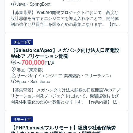
Salesforce機能の設定・開発、外部連携のSalesforce側対
Java
・
SpringBoot
応、設計書などのドキュメント作成、テスト仕様書作成お
よびテスト実施、不具合対応、移行・リリース支援をご担
【募集背景】 WebAPI開発プロジェクトにおいて、高度な
当いただきます。 【求める人物像】 上流工程を自走でき、
設計思想を有するエンジニアを迎え入れることで、開発体
設計から実装まで一貫して対応できる方を求めています。
制の強化と品質向上を図るための募集になります。 【作業
能動的に日本語でコミュニケーションを取りながら、関係
内容】 SpringBootを用いたAPIサーバーの開発において、設
者と連携し主体的に課題解決に取り組める方にご活躍いた
計から実装、テストコード作成まで一貫してご担当いただ
だきたいと考えております。長期的な参画を前提に、継続
きます。ドメイン知識を理解しながらクリーンアーキテク
リモート可
的な改善提案や業務理解の深化に取り組んでいただける方
チャなどの設計思想を踏まえた構成を検討し、コードレビ
【Salesforce/Apex】メガバンク向け法人口座開設
を歓迎いたします。 【ポジションの魅力】 法人向けコンタ
ューを通じた品質向上にも主体的に取り組んでいただきま
Webアプリケーション開発
クトセンター領域において、Salesforce Service Cloudや
す。また、生成AIの活用を含め、開発効率の向上に向けた
700,000
〜
円/月
Data Cloud / Agentforceなどの最新機能を活用した構築プロ
工夫や改善提案も行っていただきます。 【求める人物像】
港区（東京都）
ジェクトに上流から参画できる環境です。PM/PL/SEそれぞ
設計思想（DDDやクリーンアーキテクチャなど）への理解
サーバサイドエンジニア
(業務委託・フリーランス)
れのポジションで、大規模案件の推進経験や外部連携を含
が深く、自ら課題を見つけて解決策を提案・実行できる能
Apex
・
Salesforce
む統合案件の知見を深めながら、長期的な視点でキャリア
動的な方を求めています。顧客社員との議論をリードしな
形成に取り組んでいただけます。 【開発環境】 Salesforce
がら、チーム全体を前向きに牽引できるコミュニケーショ
【募集背景】 メガバンク向け法人顧客の口座開設Webアプ
Service Cloudを中心とした構成にて、CTIや外部システム
ン力をお持ちの方にマッチする環境です。 【ポジションの
リケーション開発プロジェクトにおいて、機能拡張および
とのAPI・SSO・バッチ連携などを含む環境での構築・開発
魅力】 設計からテストコード実装まで幅広い工程に関わる
開発体制強化のための募集となります。 【作業内容】 法人
を行います。
ことができ、モダンなアーキテクチャや開発手法を実践し
顧客の口座開設を申し込むためのSalesforceベースのWebア
ながらスキルを高めていただけます。主体性や技術的な提
プリケーション開発に携わっていただきます。Salesforce
案が歓迎される環境のため、上流から実装まで一貫してス
ApexやAura、もしくはJavaによるWebアプリケーションの
リモート可
キルを磨きたい方にとって成長機会の大きいポジションで
知見を生かし、画面機能を中心とした設計・開発・テスト
【PHP/Laravel/フルリモート】総務や社会保険労
す。 【開発環境】 Java／SpringBootを中心としたWebAPI
を担当していただきます。6月以降は特に開発作業がメイン