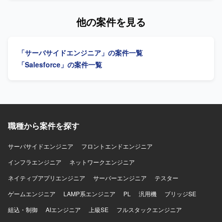
とができるため、上流から下流まで一貫した経験を積むこ
ける設計からリリースまでの各工程を担当し、成果物の相
とができます。SE、PG、管理といった複数の役割を柔軟に
互レビューを実施します。 【求める人物像】 新規プロダク
他の案件を見る
担うことで、技術スキルとマネジメントスキルの双方を磨
ト開発の不確実性を前向きに捉え、周囲と協業しながらチ
いていただけます。 【開発環境】 PHPおよびLaravelを用
ーム全体のパフォーマンス最大化を図れる方を求めます。
いたWEB業務システム開発環境での作業となります。
自ら情報をキャッチアップし、能動的に業務を進め、改善
「サーバサイドエンジニア」の案件一覧
提案を行える方を歓迎します。関係者と意思疎通を図りな
がらタスクを明確化し、顧客にわかりやすい言葉で説明で
「Salesforce」の案件一覧
きる方を求めます。 【ポジションの魅力】 新規プロダクト
開発において、要件定義からリリースまで一連の開発工程
に携われます。 【開発環境】 KotlinまたはJava、SQLを用
いたWebアプリケーション開発です。
職種から案件を探す
サーバサイドエンジニア
フロントエンドエンジニア
インフラエンジニア
ネットワークエンジニア
ネイティブアプリエンジニア
サーバーエンジニア
テスター
ゲームエンジニア
LAMP系エンジニア
PL
汎用機
ブリッジSE
組込・制御
AIエンジニア
上級SE
フルスタックエンジニア