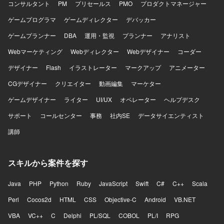
コンサルタント
PM
プリセールス
PMO
プロダクトマネージャー
ゲームプログラマ
ゲームディレクター
デバッカー
ゲームプランナー
DBA
運用・監視
プランナー
アナリスト
Webマーケティング
Webディレクター
Webデザイナー
コーダー
デザイナー
Flash
イラストレーター
マークアップ
アニメーター
CGデザイナー
クリエイター
動画編集
マーケター
ゲームデザイナー
ライター
UI/UX
オペレーター
ヘルプデスク
サポート
コールセンター
事務
社内SE
データサイエンティスト
講師
スキルから案件を探す
Java
PHP
Python
Ruby
JavaScript
Swift
C#
C++
Scala
Perl
Cocos2d
HTML
CSS
Objective-C
Android
VB.NET
VBA
VC++
C
Delphi
PL/SQL
COBOL
PL/I
RPG