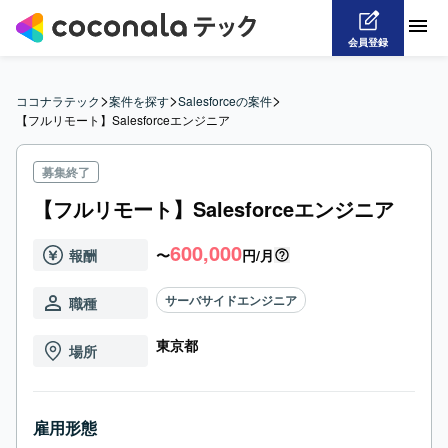
会員登録
>
>
>
ココナラテック
案件を探す
Salesforceの案件
【フルリモート】Salesforceエンジニア
募集終了
【フルリモート】Salesforceエンジニア
600,000
報酬
〜
円/月
サーバサイドエンジニア
職種
東京都
場所
雇用形態