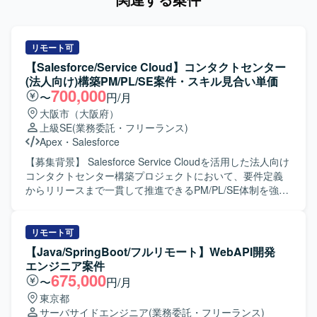
リモート可
【Salesforce/Service Cloud】コンタクトセンター
(法人向け)構築PM/PL/SE案件・スキル見合い単価
700,000
〜
円/月
大阪市（大阪府）
上級SE
(業務委託・フリーランス)
Apex
・
Salesforce
【募集背景】 Salesforce Service Cloudを活用した法人向け
コンタクトセンター構築プロジェクトにおいて、要件定義
からリリースまで一貫して推進できるPM/PL/SE体制を強化
するための募集となります。 【作業内容】 PMとしては、
プロジェクト全体の進捗・課題・リスク管理、スケジュー
ル調整、顧客折衝、各種会議のファシリテート、メンバー
リモート可
管理、成果物レビューおよび品質・納期・スコープ管理を
【Java/SpringBoot/フルリモート】WebAPI開発
ご担当いただきます。 PLとしては、業務要件整理、業務お
エンジニア案件
よび運用フロー設計、Salesforce機能設計・仕様調整、設計
675,000
〜
円/月
レビュー、開発メンバーの管理・フォロー、テスト計画や
東京都
移行・リリース支援をご担当いただきます。 SEとしては、
サーバサイドエンジニア
(業務委託・フリーランス)