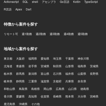
Actionscript
SQL
shell
アセンブラ
Go言語
Kotlin
TypeScript
R言語
Apex
Dart
特徴から案件を探す
リモート可
週1勤務
週2勤務
週3勤務
週4勤務
週5勤務
地域から案件を探す
東京都
大阪府
福岡県
愛知県
埼玉県
千葉県
神奈川県
北海道
青森県
岩手県
宮城県
秋田県
山形県
福島県
茨城県
栃木県
群馬県
新潟県
富山県
石川県
福井県
山梨県
長野県
岐阜県
静岡県
三重県
滋賀県
京都府
兵庫県
奈良県
和歌山県
鳥取県
島根県
岡山県
広島県
山口県
徳島県
香川県
愛媛県
高知県
佐賀県
長崎県
熊本県
大分県
宮崎県
鹿児島県
沖縄県
その他