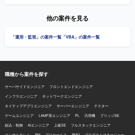
ます。 【求める人物像】 顧客と円滑にコミュニケーション
を取り、主体的に作業を遂行できる方を求めています。
【ポジションの魅力】 RPA関連ツールを活用した業務改善
他の案件を見る
に携わることができます。 【開発環境】 VBA、GASおよび
RPA関連ツールを使用します。
「運用・監視」の案件一覧
「VBA」の案件一覧
職種から案件を探す
サーバサイドエンジニア
フロントエンドエンジニア
インフラエンジニア
ネットワークエンジニア
ネイティブアプリエンジニア
サーバーエンジニア
テスター
ゲームエンジニア
LAMP系エンジニア
PL
汎用機
ブリッジSE
組込・制御
AIエンジニア
上級SE
フルスタックエンジニア
コンサルタント
PM
プリセールス
PMO
プロダクトマネージャー