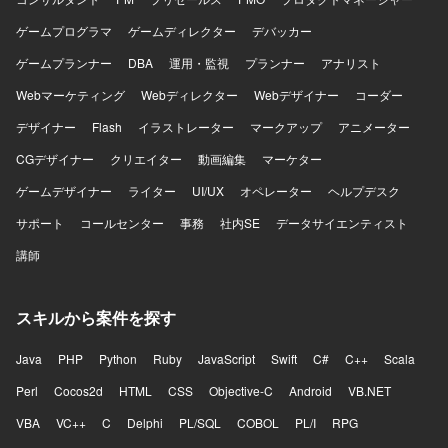
ゲームプログラマ
ゲームディレクター
デバッカー
ゲームプランナー
DBA
運用・監視
プランナー
アナリスト
Webマーケティング
Webディレクター
Webデザイナー
コーダー
デザイナー
Flash
イラストレーター
マークアップ
アニメーター
CGデザイナー
クリエイター
動画編集
マーケター
ゲームデザイナー
ライター
UI/UX
オペレーター
ヘルプデスク
サポート
コールセンター
事務
社内SE
データサイエンティスト
講師
スキルから案件を探す
Java
PHP
Python
Ruby
JavaScript
Swift
C#
C++
Scala
Perl
Cocos2d
HTML
CSS
Objective-C
Android
VB.NET
VBA
VC++
C
Delphi
PL/SQL
COBOL
PL/I
RPG