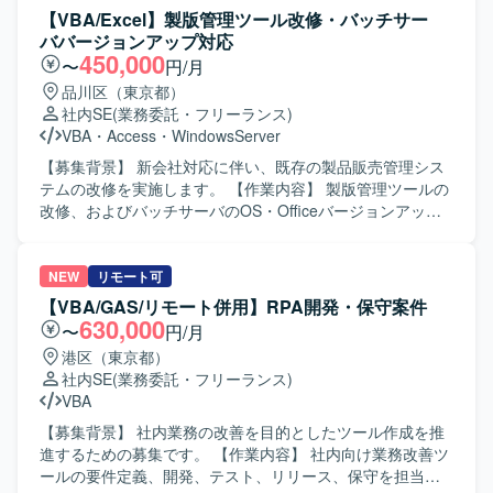
スマートフォンアプリおよび関連サーバー処理の運用保守
連携できる方を求めています。 【ポジションの魅力】 販売
【VBA/Excel】製版管理ツール改修・バッチサー
環境での作業となります。iOS関連ツールやGitHub、Linux
物流・生産管理領域のシステム保守開発に幅広く携わるこ
ババージョンアップ対応
コマンド、SQLiteなどを用いた環境が想定されます。
とができます。 【開発環境】 Excel VBA、
450,000
〜
円/月
Oracle（PL/SQL）を使用します。
品川区（東京都）
社内SE
(業務委託・フリーランス)
VBA
・
Access
・
WindowsServer
【募集背景】 新会社対応に伴い、既存の製品販売管理シス
テムの改修を実施します。 【作業内容】 製版管理ツールの
改修、およびバッチサーバのOS・Officeバージョンアップ
対応を実施します。軽微な要件定義から結合テストまでを
担当します。 【求める人物像】 関係者と円滑にコミュニケ
ーションを取り、内容を理解しながら対応できる方を求め
NEW
リモート可
ています。 【ポジションの魅力】 既存システムの改修から
【VBA/GAS/リモート併用】RPA開発・保守案件
サーバ環境のバージョンアップまで、幅広い対応に携われ
630,000
〜
円/月
ます。 【開発環境】 Excelマクロ、VBA、Windowsバッ
港区（東京都）
チ、Windows Server、Microsoft Access DBを使用します。
社内SE
(業務委託・フリーランス)
VBA
【募集背景】 社内業務の改善を目的としたツール作成を推
進するための募集です。 【作業内容】 社内向け業務改善ツ
ールの要件定義、開発、テスト、リリース、保守を担当し