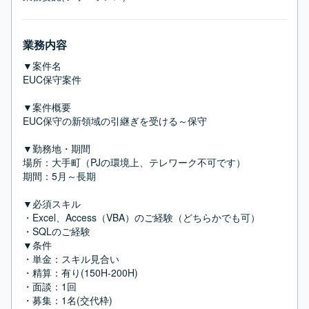
業務内容
▼案件名

EUC保守案件

▼案件概要

EUC保守の新領域の引継ぎを受ける～保守

▼勤務地・期間

場所：大手町（PJの環境上、テレワーク不可です）

期間：5月～長期

▼必須スキル

・Excel、Access（VBA）のご経験（どちらかでも可）

・SQLのご経験

▼条件

・単金：スキル見合い

・精算：有り(150H-200H)

・面談：1回

・募集：1名(交代枠)