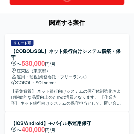
関連する案件
リモート可
【COBOL/SQL】ネット銀行向けシステム構築・保
守
530,000
〜
円/月
江東区（東京都）
運用・監視
(業務委託・フリーランス)
COBOL
・
SQLserver
【募集背景】 ネット銀行向けシステムの保守体制強化およ
び継続的な品質向上のための増員となります。 【作業内
容】 ネット銀行向けシステムの保守担当として、問い合わ
せ対応や障害対応をご担当いただきます。外部設計から各
種連結テストまでの工程を中心に携わっていただき、内部
設計以降の一部作業についてはオフショアチームとの連携
【iOS/Android】モバイル系運用保守
を行いながら進行していただきます。 【求める人物像】 主
400,000
〜
円/月
体的に業務に取り組み、関係者とのコミュニケーションを