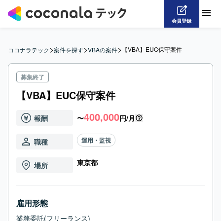
会員登録
>
>
>
【VBA】EUC保守案件
ココナラテック
案件を探す
VBAの案件
募集終了
【VBA】EUC保守案件
400,000
報酬
〜
円/月
運用・監視
職種
東京都
場所
雇用形態
業務委託(フリーランス)