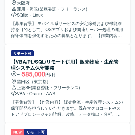
大阪府
取りながら円滑に業務を進めていただける方を求めていま
運用・監視
(業務委託・フリーランス)
す。テレワーク環境下でも積極的に情報共有を行い、自ら
SQlite
・
Linux
考えて行動し、課題に対して粘り強く取り組める方が望ま
しいです。 【ポジションの魅力】 ネット銀行向けのシステ
【募集背景】 モバイル系サービスの安定稼働および機能維
ム保守を通じて、金融業界特有の業務知識や大規模システ
持を目的として、iOSアプリおよび関連サーバー処理の運用
ムの運用・保守ノウハウを身につけることができます。オ
保守体制を強化するための募集となります。 【作業内容】
フショアチームとの協業を通じて、ドキュメント作成やコ
既存のiOSアプリおよびサーバー処理の維持保守を行ってい
ミュニケーションスキルも磨くことができ、上流工程から
ただきます。具体的には、問い合わせ対応や調整、QA対応
テスト工程まで幅広い経験を積むことができます。 【開発
などの顧客対応、開発ベンダーへの各種調整依頼、アプリ
リモート可
環境】 COBOLおよびSQLを用いたネット銀行向けシステム
および関連システムのリリース作業などを担当していただ
【VBA/PL/SQL/リモート併用】販売物流・生産管
の保守開発環境となります。
きます。状況に応じて夜間・休日のリリース作業が発生す
理システム保守開発
る場合もございます。また、保守・修繕作業の状況に応じ
585,000
〜
円/月
て、別システムに関する作業をお願いする可能性もござい
墨田区（東京都）
ます。 【求める人物像】 コミュニケーションを取りながら
上級SE
(業務委託・フリーランス)
円滑に調整業務を進めていただける方を求めています。モ
VBA
・
Oracle
・
AWS
バイルアプリやサーバー処理の運用保守に主体的に取り組
み、状況変化にも柔軟に対応いただける方ですと望ましい
【募集背景】 【作業内容】 販売物流・生産管理システムの
です。 【ポジションの魅力】 モバイルアプリとサーバー処
保守開発を担当していただきます。既存マクロコードやス
理双方の運用保守に関わることで、スマホアプリ領域にお
トアドプロシージャの読解、改修、データ抽出・分析、業
ける知見を広く身につけることができます。長期的な参画
務効率化ツールの構築を行っていただきます。システム運
を通じて、顧客折衝やベンダーコントロールのスキルもあ
用保守および設計開発に携わっていただきます。 【求める
わせて習得・強化していただける環境です。 【開発環境】
人物像】 能動的に業務を推進し、関係部署や現場と円滑に
NEW
リモート可