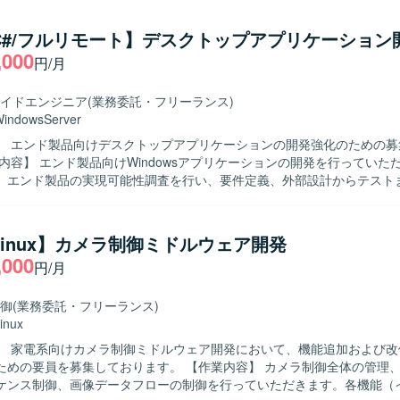
望ましいです。 【ポジションの魅力】 情報家電向けのプロダクト開
ことで、ユーザーに近い領域での開発経験を積むことができます。C/C+
/C#/フルリモート】デスクトップアプリケーション
え、リアルタイム通信やAudio処理などの知識を身に付ける機会があります
,000
円/月
C++、Visual Studio、GitHub（Git）などを用いた開発環境となります。
イドエンジニア
(業務委託・フリーランス)
indowsServer
】 エンド製品向けデスクトップアプリケーションの開発強化のための募
、エンド製品の実現可能性調査を行い、要件定義、外部設計からテスト
きます。 【求める人物像】 仕様や要件を踏まえて主体的に設計・
推進していただける方を求めております。 【ポジションの魅力】 要件定義か
で、上流から下流まで一貫して携わることができ、デスクトップアプリ
/Linux】カメラ制御ミドルウェア開発
ができます。 【開発環境】 Windows環境でC++およびC#を用いた
,000
円/月
プアプリケーション開発となります。WPFを用いた画面開発も行ってい
御
(業務委託・フリーランス)
inux
】 家電系向けカメラ制御ミドルウェア開発において、機能追加および改
募集しております。 【作業内容】 カメラ制御全体の管理、動画および
ケンス制御、画像データフローの制御を行っていただきます。各機能（