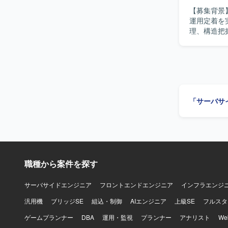
【募集背景
運用定着を実現するため募
理、構造把
計、AI出
て、進捗・課題
込み開発の
進できる方
ションの魅
に、チームで再現
「サーバサ
Copilot、
職種から案件を探す
サーバサイドエンジニア
フロントエンドエンジニア
インフラエンジ
汎用機
ブリッジSE
組込・制御
AIエンジニア
上級SE
フルスタ
ゲームプランナー
DBA
運用・監視
プランナー
アナリスト
W