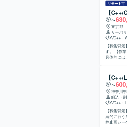
取り組んでいただける方が
リモート可
発に携わる
【C++
発スキルに加
630
〜
発環境】 C/
東京都
サーバサ
VC++
・
W
【募集背景
す。 【作業内容】 エンド製品向けWindowsアプリケーションの開発を行っていただきます。
具体的には
の開発工程を担当していただ
実装・テストまで
らテストま
【C++
開発の経験を幅広く積むこと
600
〜
デスクトッ
す。
神奈川県
組込・制
VC++
・
L
【募集背景
続的に行うための要員を
静止画シー