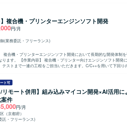
制御、露出制御、認識など）と密に連携し、1フレームの画像データを
理をマイクロ秒単位で実施いたします。完全な新規開発ではなく、既存
て機能追加や修正を行っていただきます。基本設計、詳細設計、プログ
テストまで一貫してご対応いただきます。 【求める人物像】 能動的に作業を
++】複合機・プリンターエンジンソフト開発
ができ、長期的に継続して取り組んでいただける方を求めております。
,000
円/月
ュニケーションが円滑に行え、仕様書を正確に理解できる方を歓迎いた
ンの魅力】 カメラ制御におけるコアとなるミドルウェア開発に携わるこ
ーやレンズ制御など複数の機能と連携しながら高精度な画像処理制御を
御
(業務委託・フリーランス)
す。長期的なプロジェクトの中で、組込C++開発スキルやリアルタイム
】 OSはLinux環境となり、組込C++を用いたカメラ制
】 複合機・プリンターエンジンソフト開発において長期的な開発体制を
ェアの開発を行います。
リンター向けエンジンソフト開発において、設
、テストまで一連の工程をご担当いただきます。C/C++を用いて下回り
トウェア開発を行い、実機を操作しながら動作確認および検証を実施し
ます。協調性があり、関係者と円滑にコミュニケーションを取りながら
ート可
す。 【ポジションの魅力】 複合機およびプリンターといったエ
++/リモート併用】組み込みマイコン開発×AI活用に
トの開発に携わることで、下回りの組込制御技術を深く習得することが
化案件
UやSTマイクロ製CPUでの開発経験を積むことができ、組込開発エンジ
35,000
発環境】 C/C++を用いた複合機・プリンター向けエンジン
円/月
ア開発環境となります。東芝製CPUおよびSTマイクロ製CPU上での組
区（京都府）
。
委託・フリーランス)