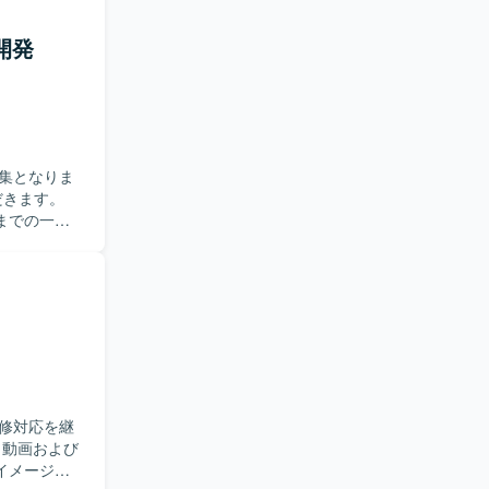
+を用いた開
開発
。 【開
集となりま
までの一連
ケーション
ただきま
修対応を継
イメージャ