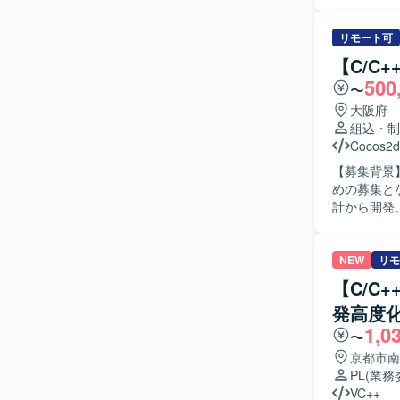
ー、レンズ
めの信号整
フトに対し
リモート可
結合テスト、総合
【C/C
進めること
500
〜
術的なコミ
【ポジショ
大阪府
イメージャ
組込・制
とができま
Cocos2d
知見を深めていただけます。 【開発環境
【募集背景
御ミドルウ
めの募集となります。 【作業内容】 複合機・プ
計から開発
としたソフ
ます。 【求める人物像】 一人称で設計から実装、テストまで対応可能な技術力をお持ちの方を
求めており
NEW
リモ
ていただける方を歓迎いたしま
【C/C
ンジンソフ
発高度
東芝製CP
1,0
専門性を高められる環境です。 【開
〜
ソフトウェ
京都市南
いたします
PL
(業務
VC++