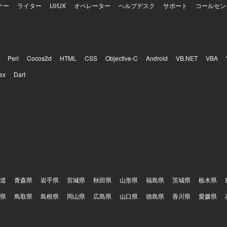
ナー
ライター
UI/UX
オペレーター
ヘルプデスク
サポート
コールセン
Perl
Cocos2d
HTML
CSS
Objective-C
Android
VB.NET
VBA
ex
Dart
道
青森県
岩手県
宮城県
秋田県
山形県
福島県
茨城県
栃木県
県
鳥取県
島根県
岡山県
広島県
山口県
徳島県
香川県
愛媛県