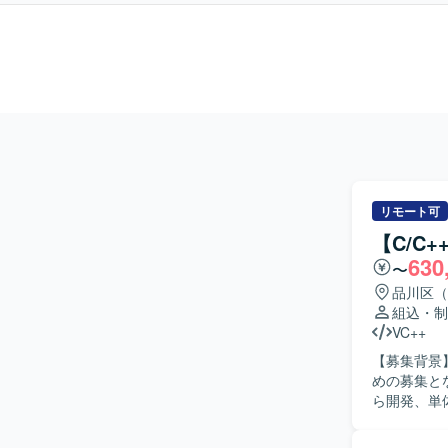
リモート可
【C/C
630
〜
品川区（
組込・制
VC++
【募集背景
めの募集となります。 【作業内容】 情報家電向
ら開発、単
および修正も行っていただきま
て作業を進