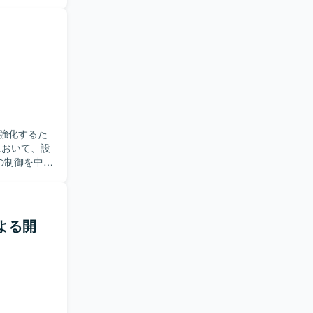
整えていくた
のベースソ
ラミング、
日本語で技
します。
とができ、
経験するこ
制御に関する
強化するた
の制御を中心
ていただき
開発を進め
よる開
できます。
ニアとしての
込開発を実施