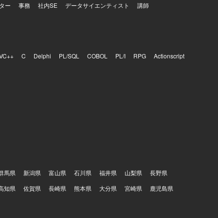
ター
事務
社内SE
データサイエンティスト
講師
VC++
C
Delphi
PL/SQL
COBOL
PL/I
RPG
Actionscript
群馬県
新潟県
富山県
石川県
福井県
山梨県
長野県
高知県
佐賀県
長崎県
熊本県
大分県
宮崎県
鹿児島県