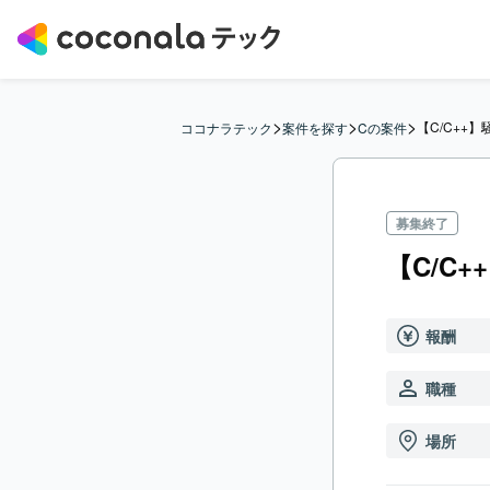
>
>
>
【C/C++
ココナラテック
案件を探す
Cの案件
募集終了
【C/C
報酬
職種
場所