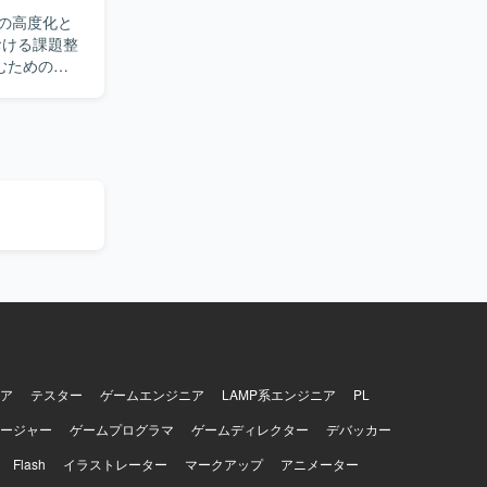
の高度化と
むための設
ます。あわせ
番運用まで推
【ポジ
体を対象
ア
テスター
ゲームエンジニア
LAMP系エンジニア
PL
ージャー
ゲームプログラマ
ゲームディレクター
デバッカー
Flash
イラストレーター
マークアップ
アニメーター