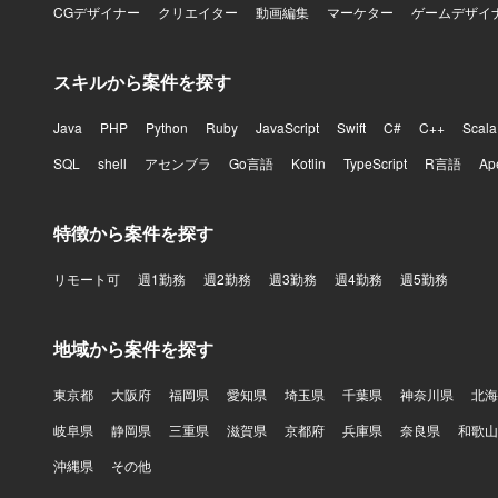
CGデザイナー
クリエイター
動画編集
マーケター
ゲームデザイ
スキルから案件を探す
Java
PHP
Python
Ruby
JavaScript
Swift
C#
C++
Scala
SQL
shell
アセンブラ
Go言語
Kotlin
TypeScript
R言語
Ap
特徴から案件を探す
リモート可
週1勤務
週2勤務
週3勤務
週4勤務
週5勤務
地域から案件を探す
東京都
大阪府
福岡県
愛知県
埼玉県
千葉県
神奈川県
北海
岐阜県
静岡県
三重県
滋賀県
京都府
兵庫県
奈良県
和歌山
沖縄県
その他