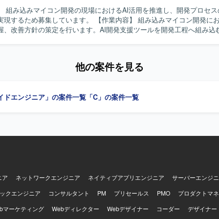
】 組み込みマイコン開発の現場におけるAI活用を推進し、開発プロセス
集しています。 【作業内容】 組み込みマイコン開発における課題整
握、改善方針の策定を行います。AI開発支援ツールを開発工程へ組み込
力の品質担保設計、PoCから本番適用条件の定義および運用定着を推進し
・品質管理を行い、現場と管理職の橋渡しを担います。 【求める人物像】 組み
制約を理解したうえでAI活用を工程へ落とし込み、PoCで終わらせず本
他の案件を見る
を求めています。関係者への説明力と資料化力をお持ちの方を歓迎します。 
力】 設計から実装、レビュー、テスト・デバッグまでの開発プロセス全
可能なAI活用の運用モデル構築に携われます。 【開発環境】 GitHub
イドエンジニア」の案件一覧
「C」の案件一覧
Microsoft Copilot、Claude CodeなどのAI開発支援ツールを活用します。
ニア
ネットワークエンジニア
ネイティブアプリエンジニア
サーバーエンジニ
ックエンジニア
コンサルタント
PM
プリセールス
PMO
プロダクトマネ
ebマーケティング
Webディレクター
Webデザイナー
コーダー
デザイナー