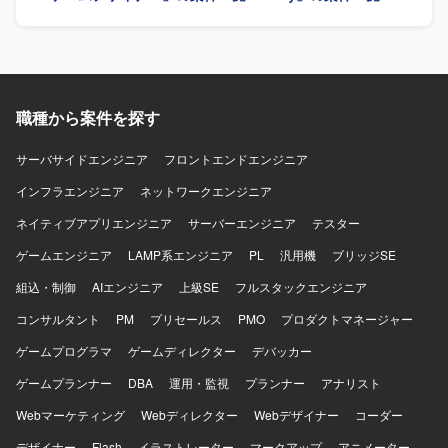
人物像】 汎用機とオープン系双方の技術に対して主体的に
キャッチアップしながら取り組んでいただける方を求めて
います。関係者と円滑にコミュニケーションを取りなが
ら、ドキュメント作成や説明などの業務も丁寧に対応して
いただける方が望ましいです。 【ポジションの魅力】 大規
職種から案件を探す
模なレガシーシステム刷新プロジェクトに携わることで、
汎用機からオープン系への移行に関する知見を幅広く習得
していただけます。インフラ基盤からミドルウェア、運用
サーバサイドエンジニア
フロントエンドエンジニア
設計まで一連の工程に関わることで、上流から下流までの
インフラエンジニア
ネットワークエンジニア
経験を積むことができます。 【開発環境】 AWS、Red Hat
Linux、Openframe、HULFT8/10、SMAIL、JP1/AJS、
ネイティブアプリエンジニア
サーバーエンジニア
テスター
JP1/IM3、OpenMagic、Tibero などを利用しています。
ゲームエンジニア
LAMP系エンジニア
PL
汎用機
ブリッジSE
組込・制御
AIエンジニア
上級SE
フルスタックエンジニア
コンサルタント
PM
プリセールス
PMO
プロダクトマネージャー
ゲームプログラマ
ゲームディレクター
デバッカー
ゲームプランナー
DBA
運用・監視
プランナー
アナリスト
Webマーケティング
Webディレクター
Webデザイナー
コーダー
デザイナー
Flash
イラストレーター
マークアップ
アニメーター