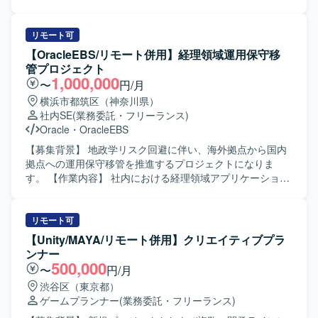
ご担当いただきます。ゲーム企画策定や仕様書作成、クリ
エイターとの連携、ストア対応等を行っていただきます。
小規模なチームでの開発となり、将来的に他セクションや
リモート可
新規タイトルを含めた他プロジェクトへの異動や、マネジ
【OracleEBS/リモート併用】経理領域運用保守移
メントへのミッション変更なども可能です。 【求める人物
管プロジェクト
像】 インディーゲームやアドベンチャーゲームへの強い興
1,000,000
〜
円/月
味や知見をお持ちで、主体的に課題を発見し解決しながら
横浜市都筑区（神奈川県）
業務を推進いただける方を求めています。チームでのもの
社内SE
(業務委託・フリーランス)
づくりを楽しみ、少数精鋭な環境で職能にこだわらず幅広
Oracle
・
OracleEBS
い業務に携わることにやりがいを感じていただける方を歓
迎いたします。 【ポジションの魅力】 オリジナルIPや有力
【募集背景】 地政学リスク回避に伴い、海外拠点から国内
IPによる大規模ゲーム開発からインディーゲーム開発ま
拠点への運用保守移管を推進するプロジェクトになりま
で、多様なプロジェクトに企画初期段階から運用・海外展
す。 【作業内容】 社内における経理領域アプリケーション
開まで一気通貫で関わることができます。IPの価値最大化
（Oracle EBS）の運用保守業務の引き継ぎおよび運用への
を目指したものづくりを経験でき、国内最大級の開発体制
参画をしていただきます。 現行メンバーからの業務および
と高度な運用ノウハウを生かした長期的なヒットタイトル
システム引き継ぎを推進していただきます。 【求める人物
リモート可
創出に携わることができます。自律的に価値創出を行うカ
像】 経理領域のシステム運用に主体的に関わり、関係者と
【Unity/MAYA/リモート併用】クリエイティブプラ
ルチャーの中で、大きな裁量を持って挑戦できる環境で
連携しながら業務移管を着実に進めていただける方を求め
ンナー
す。 【開発環境】 ゲーム開発に最適な機材を含む環境が整
ています。 【ポジションの魅力】 海外拠点から国内拠点へ
500,000
〜
円/月
備されており、ご希望に応じて必要な機材や勉強会参加、
の運用保守移管という大規模なプロジェクトに参画し、経
渋谷区（東京都）
R&D等の技術投資が行われます。快適なオフィス環境やリ
理領域における業務知見とOracle EBSの運用スキルを深め
ゲームプランナー
(業務委託・フリーランス)
ラクゼーションスペースなども備えた開発環境となってお
ていただけます。 【開発環境】 経理領域アプリケーション