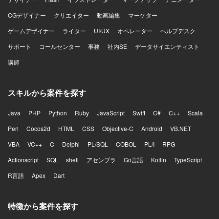
CGデザイナー
クリエイター
動画編集
マーケター
ゲームデザイナー
ライター
UI/UX
オペレーター
ヘルプデスク
サポート
コールセンター
事務
社内SE
データサイエンティスト
講師
スキルから案件を探す
Java
PHP
Python
Ruby
JavaScript
Swift
C#
C++
Scala
Perl
Cocos2d
HTML
CSS
Objective-C
Android
VB.NET
VBA
VC++
C
Delphi
PL/SQL
COBOL
PL/I
RPG
Actionscript
SQL
shell
アセンブラ
Go言語
Kotlin
TypeScript
R言語
Apex
Dart
特徴から案件を探す