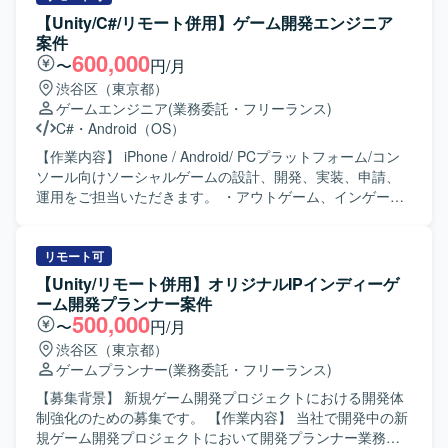
【Unity/C#/リモート併用】ゲーム開発エンジニア
案件
600,000
〜
円/月
渋谷区（東京都）
ゲームエンジニア
(業務委託・フリーランス)
C#
・
Android（OS）
【作業内容】 iPhone / Android/ PCプラットフォーム/コン
ソール向けソーシャルゲームの設計、開発、実装、申請、
運用をご担当いただきます。 ・アウトゲーム、インゲーム
基盤部分の設計および実装 ・アウトゲーム、インゲーム機
能部分の新規実装および改修 ・アウトゲーム、インゲーム
機能部分の量産設計および実装 ・アウトゲーム、インゲー
リモート可
ム部分を効率的に開発するために必要な周辺ツールの実装
【Unity/リモート併用】オリジナルIPインディーゲ
および改修 ・その他、エンジニア/デザイナー/プランナー間
ーム開発プランナー案件
とのコミュニケーション 【求める人物像】 ・常により良い
500,000
〜
円/月
モノづくりを追求できる方です。 ・チームワークを重んじ
渋谷区（東京都）
る方です。 ・ゲームシステムを理解して制作できる方で
ゲームプランナー
(業務委託・フリーランス)
す。 ・自走できる方です。 【開発環境】 ・開発ツール：
Unity ・ライブラリ：UniTask、UniRx、MasterMemory
【募集背景】 新規ゲーム開発プロジェクトにおける開発体
制強化のための募集です。 【作業内容】 当社で開発中の新
規ゲーム開発プロジェクトにおいて開発プランナー業務を