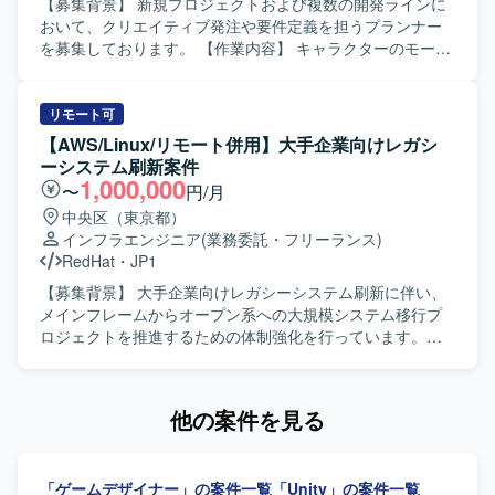
ります。
としてOracle EBSを利用しています。
【募集背景】 新規プロジェクトおよび複数の開発ラインに
おいて、クリエイティブ発注や要件定義を担うプランナー
を募集しております。 【作業内容】 キャラクターのモーシ
ョン仕様策定や発注業務、マップのレベルデザイン業務な
ど、クリエイティブ制作に関わる要件定義および発注業務
をご担当いただきます。新規プロジェクトを中心に、超大
リモート可
型IPを活用したマルチプラットフォーム展開の3Dゲームに
【AWS/Linux/リモート併用】大手企業向けレガシ
関わっていただく想定です。 【求める人物像】 世界を震撼
ーシステム刷新案件
させるサービスを作るということに本気で取り組んでくれ
1,000,000
〜
円/月
る方を求めております。ゲーム全般が好きでやりこんでい
中央区（東京都）
る方、ベンチャーマインドを持ちながら自走できる方、常
インフラエンジニア
(業務委託・フリーランス)
により良いモノづくりを追求できる方、チームワークを重
RedHat
・
JP1
んじる方、新作ゲームが出るたびにプレイするようにして
いる方にマッチするポジションです。 【ポジションの魅
【募集背景】 大手企業向けレガシーシステム刷新に伴い、
力】 超大型IPを用いたマルチプラットフォーム展開の3Dゲ
メインフレームからオープン系への大規模システム移行プ
ームにおいて、クリエイティブ面からプロジェクトに深く
ロジェクトを推進するための体制強化を行っています。
関わることができます。複数の開発ラインがあるため、ご
【作業内容】 メインフレーム（ホスト）からオープン系
自身の強みやご経験に応じて柔軟に参画先を検討できる環
（Red Hat Linux / AWS）への大規模システム移行プロジェ
境です。 【開発環境】 MayaやPhotoshopなどのクリエイ
クトに参画していただきます。インフラ基盤、ミドルウェ
他の案件を見る
ティブ系ツールや、Unityを用いた演出系の組み込み、タイ
ア、運用設計の専門チームに分かれ、JP1/IM3を用いた監視
ムライン機能などを使用する環境です。
運用への切り替えに伴う各種設計・構築および関連業務を
実施していただきます。また、顧客向けの方式説明書や各
「ゲームデザイナー」の案件一覧
「Unity」の案件一覧
種ドキュメントの作成も担当していただきます。 【求める