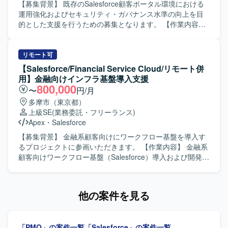
境）、Apex、Visualforce、AccountEngagement（旧
対しても学習意欲を持って取り組んでいただける方が望ま
【募集背景】 既存のSalesforce顧客ポータル環境における
Pardot）などを利用した環境となっております。
しいです。 【ポジションの魅力】 大規模なメガバンク向け
運用強化およびセキュリティ・ガバナンス水準の向上を目
システム開発に参画することで、金融業界特有の業務知識
的とした支援を行うための募集となります。 【作業内容】
と、Salesforceを中心としたクラウドアプリケーション開発
Salesforce環境に対するセキュリティ設定評価や現状課題の
のスキルを同時に習得していただけます。画面開発の比重
抽出、改善計画の立案などのアセスメント業務を行ってい
が高いため、ユーザー体験を意識した設計・実装の経験を
ただきます。また、先方運用チームへの技術支援やテクニ
リモート可
積むことができ、将来的なフルスタック志向のキャリアに
カル相談対応、ベストプラクティスの提供などの技術相
【Salesforce/Financial Service Cloud/リモート併
もつながるポジションです。 【開発環境】 Salesforceを基
談・伴走支援を実施していただきます。さらに、メンバー
用】金融向けインフラ基盤導入支援
盤とした環境で、ApexやAuraなどの機能を用いたWebアプ
育成やスキルトランスファーを通じたナレッジ共有を行
800,000
〜
円/月
リケーション開発を行います。帳票はSVF Cloudを利用し、
い、システム運用面での妥当性評価や安全性に関するアド
多摩市（東京都）
アジャイル開発のプラクティスを取り入れた進め方を想定
バイスなどのガバナンス支援にも携わっていただきます。
上級SE
(業務委託・フリーランス)
しています。
【求める人物像】 Salesforceに関する豊富な知見をもち、
Apex
・
Salesforce
自ら課題を抽出し改善提案まで推進いただける方を求めて
います。運用チームや関係者と円滑にコミュニケーション
【募集背景】 金融系顧客向けにワークフロー基盤を導入す
を取りながら、技術面とマネジメントの両面で主体的にリ
るプロジェクトに参画いただきます。 【作業内容】 金融系
ードいただける方が望ましいです。 【ポジションの魅力】
顧客向けワークフロー基盤（Salesforce）導入および開発支
Service CloudおよびExperience Cloudを中心とした大規模
援業務を担当していただきます。お客様との要件調整から
環境において、セキュリティやガバナンスを含む上流工程
調査、開発（基本設計、詳細設計）、テスト、リリースま
から運用支援まで一貫して関わることができます。技術支
で一連の工程をご担当いただきます。 【求める人物像】 自
他の案件を見る
援だけでなくメンバー育成やスキルトランスファーを通じ
ら進んでコミュニケーションを図りながら要件調整ができ
て組織全体のレベルアップに貢献できる点も魅力です。
る方を求めています。想定される作業を一人称で遂行で
【開発環境】 Service CloudおよびExperience Cloudを中心
き、新しい業務についても積極的に学びキャッチアップい
「PMO」の案件一覧
「Salesforce」の案件一覧
としたSalesforce環境において、権限管理やセキュリティ設