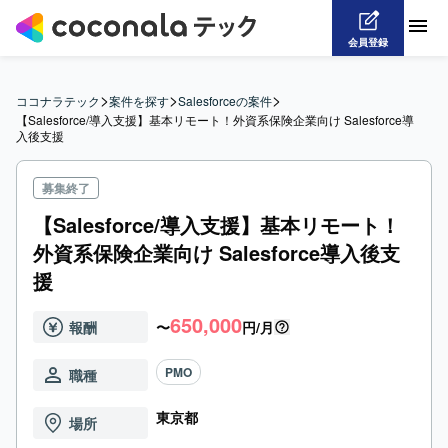
会員登録
>
>
>
ココナラテック
案件を探す
Salesforceの案件
【Salesforce/導入支援】基本リモート！外資系保険企業向け Salesforce導
入後支援
募集終了
【Salesforce/導入支援】基本リモート！
外資系保険企業向け Salesforce導入後支
援
650,000
報酬
〜
円/月
PMO
職種
東京都
場所