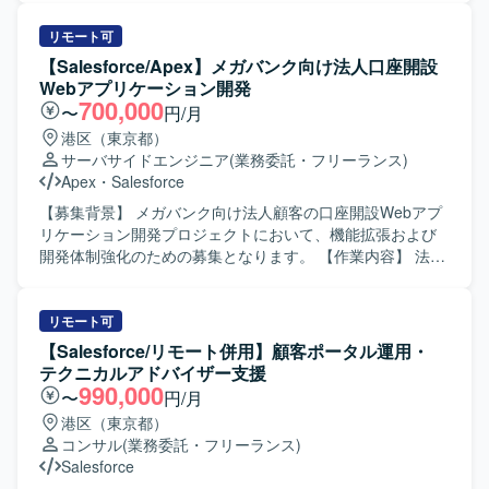
取りながら、論点を整理し合意形成をリードできる方を想
（ServiceCloud, SalesCloud, Classic環境など）に対する保
定しております。 【ポジションの魅力】 事業の中核である
守対応や問合せ対応を行っていただきます。 ・顧客との週
リモート可
アート取引領域において、CRM業務および基幹システムの
次定例ミーティングに参加し、方針のすり合わせや課題整
【Salesforce/Apex】メガバンク向け法人口座開設
設計から関与していただけます。 経営層から現場部門、開
理、対応内容の説明を実施していただきます。 ・既存機能
Webアプリケーション開発
発チームまで横断的に関わりながら、DX推進に直接貢献で
の仕様に関する質疑応答や、標準機能および軽微なApex、
700,000
〜
円/月
きるポジションです。 CRMデータ基盤や業務プロセスの設
Visualforceを用いた機能改修を行っていただきます。 ・新
港区（東京都）
計を通じて、上流工程のスキルを高めることができます。
規機能について、対応方針の検討から設計・実装・受け入
サーバサイドエンジニア
(業務委託・フリーランス)
【開発環境】 Salesforceやkintoneなどのクラウド型CRMプ
れまで一連の対応を担当していただきます。 ・その他、関
Apex
・
Salesforce
ラットフォームを中心とした環境を想定しております。
連する開発要件についても状況に応じて対応していただき
ます。 【求める人物像】 ・顧客とのコミュニケーションを
【募集背景】 メガバンク向け法人顧客の口座開設Webアプ
通じて課題を整理し、自ら主体的に提案・推進していただ
リケーション開発プロジェクトにおいて、機能拡張および
ける方を求めております。 ・Salesforceに関する知識や経
開発体制強化のための募集となります。 【作業内容】 法人
験を活かしつつ、新しい機能や周辺サービスについても前
顧客の口座開設を申し込むためのSalesforceベースのWebア
向きにキャッチアップしていただける方が望ましいです。
プリケーション開発に携わっていただきます。Salesforce
【ポジションの魅力】 ・Salesforceの複数クラウド
ApexやAura、もしくはJavaによるWebアプリケーションの
リモート可
（ServiceCloud, SalesCloud, Classic環境など）に関わるこ
知見を生かし、画面機能を中心とした設計・開発・テスト
【Salesforce/リモート併用】顧客ポータル運用・
とで、幅広い機能・領域の知見を深めていただけます。 ・
を担当していただきます。6月以降は特に開発作業がメイン
テクニカルアドバイザー支援
顧客折衝から実装まで一貫して対応することで、上流工程
となり、仕様を踏まえた実装および単体・結合テストを自
990,000
〜
円/月
から開発までのスキルをバランスよく高めることができま
走して進めていただきます。 【求める人物像】 与えられた
港区（東京都）
す。 ・継続的な保守・改善を通じて、長期的な関係構築と
タスクを独力でやり切る主体性をお持ちの方を求めていま
コンサル
(業務委託・フリーランス)
業務理解を深める経験を積んでいただけます。 【開発環
す。周囲とコミュニケーションを取りながら、仕様理解や
Salesforce
境】 Salesforce（ServiceCloud, SalesCloud, Classic環
設計意図を踏まえて開発を進められる方、金融ドメインに