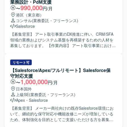
業務設計・PdM支援
990,000
〜
円/月
港区（東京都）
コンサル
(業務委託・フリーランス)
Salesforce
【募集背景】 アート取引事業のDX推進に伴い、CRM/SFA
領域の業務およびシステム基盤を再構築するための人材を
募集しております。 【作業内容】 アート取引事業における
CRM/SFA領域の現状分析および課題整理を行っていただき
ます。 Salesforceやkintone等に分散している顧客情報・営
業活動情報の運用状況を調査し、顧客管理・営業管理業務
リモート可
のTo-Be設計を実施していただきます。 顧客管理領域のデ
【Salesforce/Apex/フルリモート】Salesforce保
ータモデル設計、運用ルール策定、CRMデータ移行方針の
守対応支援
策定を行っていただきます。 業務要件を機能要件・画面要
1,000,000
〜
円/月
件・データ要件へと落とし込み、仕様として整理していた
日本国外
だきます。 経営層、業務部門、開発チームとの間で調整を
上級SE
(業務委託・フリーランス)
行い、MVP策定やフェーズ分け、優先順位付けをリードし
Apex
・
Salesforce
ていただきます。 会議のファシリテーションおよび論点整
理を通じて、意思決定を支援していただきます。 【求める
【募集背景】 メーカー商社向けの既存Salesforce環境にお
人物像】 顧客側PdMを支援する立場として、事業目線で課
いて、継続的な保守対応や機能改修ニーズが増加している
題を整理し、意思決定を支援できる方を求めております。
ため、体制強化を目的としてご支援いただける方を募集し
複数のステークホルダーと建設的にコミュニケーションを
ております。 【作業内容】 ・既存Salesforce環境