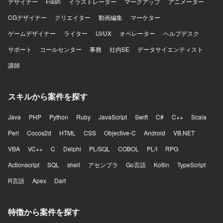
デザイナー
Flash
イラストレーター
マークアップ
アニメーター
CGデザイナー
クリエイター
動画編集
マーケター
ゲームデザイナー
ライター
UI/UX
オペレーター
ヘルプデスク
サポート
コールセンター
事務
社内SE
データサイエンティスト
講師
スキルから案件を探す
Java
PHP
Python
Ruby
JavaScript
Swift
C#
C++
Scala
Perl
Cocos2d
HTML
CSS
Objective-C
Android
VB.NET
VBA
VC++
C
Delphi
PL/SQL
COBOL
PL/I
RPG
Actionscript
SQL
shell
アセンブラ
Go言語
Kotlin
TypeScript
R言語
Apex
Dart
特徴から案件を探す