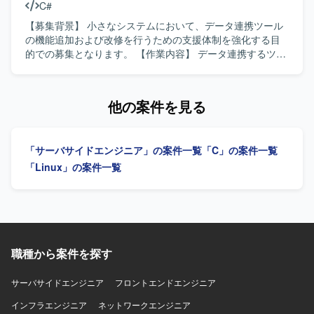
C#
業において、関係者と技術的な内容を日本語で円滑にコミ
ュニケーションできる方が望ましいです。 【ポジションの
【募集背景】 小さなシステムにおいて、データ連携ツール
魅力】 電力システムという社会インフラを支える領域で、
の機能追加および改修を行うための支援体制を強化する目
ネットワーク構築から端末セットアップまで一連の構築作
的での募集となります。 【作業内容】 データ連携するツー
業を経験することができます。Cisco CatalystやJuniper
ルの機能追加および改修に携わっていただきます。C#（サ
SRX、MDTなどの実務経験を積むことで、インフラエンジ
ーバーサイド）およびWPF（フロントエンド）を用いて、
ニアとしてのスキルを幅広く高めていただけます。 【開発
基本設計から結合テストまで一連の工程をご担当いただき
他の案件を見る
環境】 Cisco Catalyst、Juniper SRX、Windows系OS、
ます。 【求める人物像】 基本設計以降の工程を主体的に進
Linux、MDTを用いたネットワークおよび端末環境の構築を
められる方、自ら課題を発見し改善提案ができる方、関係
行います。
者と円滑にコミュニケーションを取りながら開発を進めら
「サーバサイドエンジニア」の案件一覧
「C」の案件一覧
れる方を求めております。 【ポジションの魅力】 小規模な
システムであるため、上流工程から結合テストまで幅広い
「Linux」の案件一覧
工程に関わることができ、C#およびWPFを用いたサーバー
サイド・フロントエンド双方のスキルを活かしつつ、設計
力や品質向上の経験を積むことができます。 【開発環境】
C#を用いたサーバーサイド開発およびWPFを用いたフロン
トエンド開発を行っていただきます。アーキテクチャとし
てMVVM(Model-View-ViewModel)パターンを採用した構成
職種から案件を探す
となります。
サーバサイドエンジニア
フロントエンドエンジニア
インフラエンジニア
ネットワークエンジニア