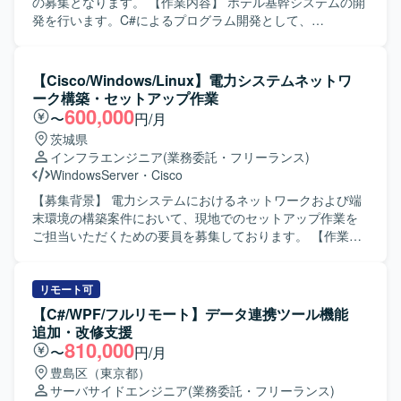
工程からテストまで幅広く経験できるため、エンジニアと
の募集となります。 【作業内容】 ホテル基幹システムの開
してのスキルアップが期待できます。 【開発環境】 C言語
発を行います。C#によるプログラム開発として、
を用いた自動計測機器向けソフトウェア開発環境になりま
WebSocketを用いたブラウザとの通信機能やカードキー・
す。
決済端末の制御機能の開発を行います。また、PHPによる
開発も担当していただきます。 【求める人物像】 C#とPHP
【Cisco/Windows/Linux】電力システムネットワ
の両方での開発に柔軟に対応し、ホテル基幹システムの機
ーク構築・セットアップ作業
能追加や要件追加にも主体的に取り組んでいただける方を
600,000
〜
円/月
求めています。 【ポジションの魅力】 ホテル基幹システム
茨城県
の中核となる機能開発に携わることができ、多様な要件追
インフラエンジニア
(業務委託・フリーランス)
加を通じてC#およびPHPでの開発経験を幅広く積むことが
WindowsServer
・
Cisco
できます。 【開発環境】 C#, PHP, WebSocket, Laravel,
Vue3, PostgreSQL
【募集背景】 電力システムにおけるネットワークおよび端
末環境の構築案件において、現地でのセットアップ作業を
ご担当いただくための要員を募集しております。 【作業内
容】 電力システム向けネットワークおよび端末環境におい
て、現地端末の構築・セットアップ作業を行っていただき
ます。Cisco CatalystやJuniper SRXなどのネットワーク機
リモート可
器の設定を行い、WindowsやLinux環境でのルーティング設
【C#/WPF/フルリモート】データ連携ツール機能
定を実施していただきます。また、MDTを用いたタスクシ
追加・改修支援
ーケンスの作成およびMDT環境の構築を行っていただきま
810,000
〜
円/月
す。 【求める人物像】 ネットワーク機器やOSの設定作業
豊島区（東京都）
に主体的に取り組み、仕様書を読み解きながら正確に構築
サーバサイドエンジニア
(業務委託・フリーランス)
作業を進めていただける方を求めております。現地での作