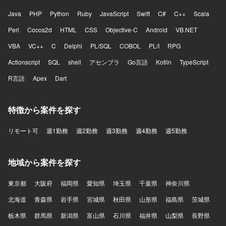
Java
PHP
Python
Ruby
JavaScript
Swift
C#
C++
Scala
Perl
Cocos2d
HTML
CSS
Objective-C
Android
VB.NET
VBA
VC++
C
Delphi
PL/SQL
COBOL
PL/I
RPG
Actionscript
SQL
shell
アセンブラ
Go言語
Kotlin
TypeScript
R言語
Apex
Dart
特徴から案件を探す
リモート可
週1勤務
週2勤務
週3勤務
週4勤務
週5勤務
地域から案件を探す
東京都
大阪府
福岡県
愛知県
埼玉県
千葉県
神奈川県
北海道
青森県
岩手県
宮城県
秋田県
山形県
福島県
茨城県
栃木県
群馬県
新潟県
富山県
石川県
福井県
山梨県
長野県