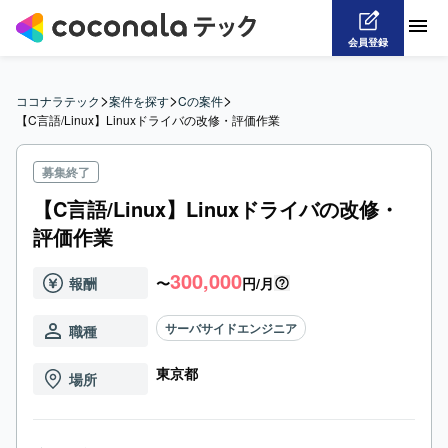
会員登録
>
>
>
ココナラテック
案件を探す
Cの案件
【C言語/Linux】Linuxドライバの改修・評価作業
募集終了
【C言語/Linux】Linuxドライバの改修・
評価作業
300,000
報酬
〜
円/月
サーバサイドエンジニア
職種
東京都
場所