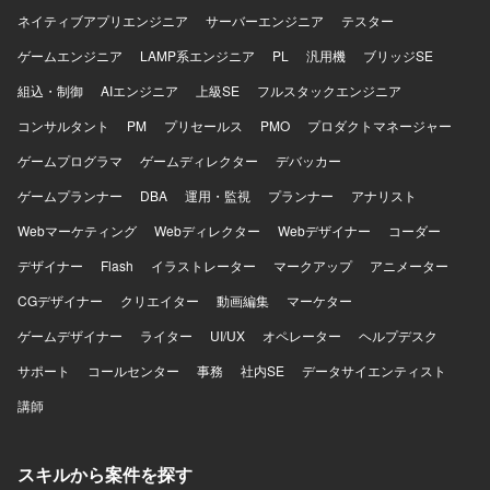
ネイティブアプリエンジニア
サーバーエンジニア
テスター
ゲームエンジニア
LAMP系エンジニア
PL
汎用機
ブリッジSE
組込・制御
AIエンジニア
上級SE
フルスタックエンジニア
コンサルタント
PM
プリセールス
PMO
プロダクトマネージャー
ゲームプログラマ
ゲームディレクター
デバッカー
ゲームプランナー
DBA
運用・監視
プランナー
アナリスト
Webマーケティング
Webディレクター
Webデザイナー
コーダー
デザイナー
Flash
イラストレーター
マークアップ
アニメーター
CGデザイナー
クリエイター
動画編集
マーケター
ゲームデザイナー
ライター
UI/UX
オペレーター
ヘルプデスク
サポート
コールセンター
事務
社内SE
データサイエンティスト
講師
スキルから案件を探す