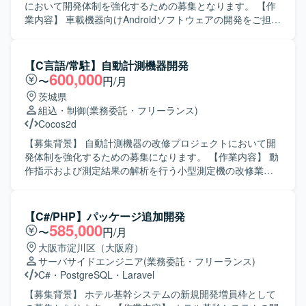
において開発体制を強化するための募集となります。 【作
業内容】 車載機器向けAndroidソフトウェアの開発をご担当
いただきます。Linux環境上での開発を行い、shellスクリプ
トや各種コマンドを用いた開発・検証を実施いたします。
JavaおよびC言語を用いた機能実装や改修、動作確認、不具
【C言語/常駐】自動計測機器開発
合解析などを行っていただきます。 【求める人物像】 車載
600,000
〜
円/月
機器分野の技術習得に前向きに取り組んでいただける方を
茨城県
求めております。チームメンバーと円滑にコミュニケーシ
組込・制御
(業務委託・フリーランス)
ョンを取りながら、自発的に課題解決に取り組める方が望
Cocos2d
ましいです。 【ポジションの魅力】 車載機器向けの
Android開発に携わることで、組込分野とモバイル技術の両
【募集背景】 自動計測機器の改修プロジェクトにおいて開
面でスキルを高めていただけます。Linux環境での開発経験
発体制を強化するための募集になります。 【作業内容】 動
を積むことで、今後のキャリアの幅を広げていただけるポ
作指示および測定結果の解析を行う小型測定機の改修業務
ジションです。 【開発環境】 Androidプラットフォーム上
を担当していただきます。基本設計から詳細設計、プログ
での開発となり、Linux環境にてJavaおよびC言語を用いた
ラミング、結合テストまで一連の工程に携わっていただき
開発を行います。shellスクリプトや各種Linuxコマンドを用
ます。 【求める人物像】 C言語での開発経験を活かしなが
【C#/PHP】パッケージ追加開発
いた開発・検証環境が整備されています。
ら、計測機器分野の開発に主体的に取り組んでいただける
585,000
〜
円/月
方を求めております。設計からテストまで責任感を持って
大阪市淀川区（大阪府）
対応し、チーム内で積極的にコミュニケーションが取れる
サーバサイドエンジニア
(業務委託・フリーランス)
方が望ましいです。 【ポジションの魅力】 小型測定機とい
C#
・
PostgreSQL
・
Laravel
う専門性の高いプロダクトの改修に携わることで、組込み
系および計測機器開発の知見を深めていただけます。上流
【募集背景】 ホテル基幹システムの新規開発増員枠として