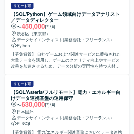
リモート可
【SQL/Python】ゲーム領域向けデータアナリスト
／データディレクター
450,000
〜
円/月
渋谷区（東京都）
データサイエンティスト
(業務委託・フリーランス)
Python
【募集背景】 自社ゲームおよび関連サービスに蓄積された
大量データを活用し、ゲームのクオリティ向上やサービス
改善を加速させるため、データ分析の専門性を持つ人材を
募集しております。 【作業内容】 自社ゲーム／サービスに
蓄積されたデータを基に、仮説構築から施策提案まで一貫
して担当していただきます。 ・SQLを用いたデータ集計お
リモート可
よびレポート作成を行います。 ・ソーシャルゲームに対す
【SQL/Asteria/フルリモート】電力・エネルギー向
る課題発見や施策検証を実施し、離脱・課金要因分析、イ
けデータ連携基盤の運用保守
ベント分析、チャット分析（言語解析やChatGptなどによる
630,000
〜
円/月
要約）を行います。 ・Redashや一部Streamlitを用いたダッ
日本国外
シュボード作成を行います。 ・バトルシミュレーターや成
データサイエンティスト
(業務委託・フリーランス)
長シミュレーター、マッチングアルゴリズムなどのシミュ
PL/SQL
レーション関連の分析を行います。 ・他社サービスのデー
タを用いた市場分析を行います。 ・社内の様々なスタッフ
【募集背景】 電力/エネルギー関連業務においてデータ連携