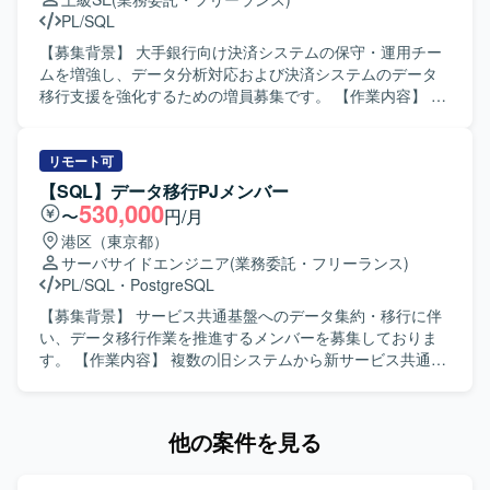
オフィスで、快適な業務環境が用意されています。また、
ます。 【開発環境】 ETL/EAIツール（ASTERIA Warp
PM、ベトナムオフショア開発チームと協働してプロジェク
PL/SQL
プロジェクトのマイルストンに応じた有給奨励日や社員旅
等）、SQLを用いたデータベース、SVNまたはGitによる構
トを遂行していただきます。 【求める人物像】 顧客や社内
行など、リフレッシュを兼ねた取り組みも実施されていま
成管理、Backlogによるタスク・情報管理、Senjuなどのジ
ステークホルダーと円滑にコミュニケーションを取りなが
【募集背景】 大手銀行向け決済システムの保守・運用チー
す。
ョブ管理ツール、Snowflakeなどクラウド型データウェアハ
ら、主体的に課題を発見し提案や推進ができる方を求めて
ムを増強し、データ分析対応および決済システムのデータ
ウスとの連携環境を利用しております。
います。元請の代表として責任感を持ってプロジェクトを
移行支援を強化するための増員募集です。 【作業内容】 コ
リードしていただける方が望ましいです。 【ポジションの
ード決済システムにおけるQlik Senseを用いたマーケティン
魅力】 データマネジメント（DWH／ETL）領域において、
グ向けデータ抽出およびレポート対応を行っていただきま
要件整理から品質管理まで一連のプロジェクトマネジメン
す。あわせて、決済システムの別事業者への移行に伴い、
リモート可
トを担うことで、上流から下流まで幅広い経験を積むこと
共通スキーマから個別スキーマを作成する上で必要となる
【SQL】データ移行PJメンバー
ができます。ベトナムオフショア開発チームとの協業を通
要件整理や上流設計支援を実施していただきます。データ
530,000
〜
円/月
じて、グローバルな開発体制でのマネジメントスキルも習
抽出業務と決済システム移行に関する業務は別業務として
港区（東京都）
得していただけます。 【開発環境】 言語はSQL、Python、
並行してご対応いただきます。 【求める人物像】 お客様か
サーバサイドエンジニア
(業務委託・フリーランス)
PHP等を使用いたします。LAMP系フレームワークやAWSイ
らの依頼に対してタイムリーかつ主体的に対応し、上流工
PL/SQL
・
PostgreSQL
ンフラ環境を利用する場合があります。バージョン管理は
程から設計・開発まで一貫して推進していただける方を求
Git、コミュニケーションツールはSlackやBacklog等を利用
めています。決済や金融ドメインに関する知見をキャッチ
【募集背景】 サービス共通基盤へのデータ集約・移行に伴
いたします。開発体制はベトナムオフショア開発を併用
アップしながら、関係者と連携してタスクを着実に前に進
い、データ移行作業を推進するメンバーを募集しておりま
し、Informatica、ASTERIA Warp、Databricks等のETL／
めていただける方が望ましいです。 【ポジションの魅力】
す。 【作業内容】 複数の旧システムから新サービス共通基
DWHツールを活用いたします。
大手銀行向けの決済システムという重要度の高い領域で、
盤へのデータ集約・移行において、データ移行リーダーの
データ分析基盤とシステム移行の両面に関わることができ
指示のもと、マッピング定義書の作成補助、移行SQLやス
ます。Qlik Senseを活用したデータ抽出やレポーティング
クリプトの開発、データ検証、リハーサルおよび本番移行
他の案件を見る
と、要件定義から設計までの上流工程を経験できるため、
作業をご担当いただきます。 現行システムおよび新基盤の
技術力と業務理解の双方を高めていただけます。 【開発環
テーブル定義を確認し、新旧データ項目のマッピング定義
境】 Qlik Senseを用いたデータ抽出・レポート対応、およ