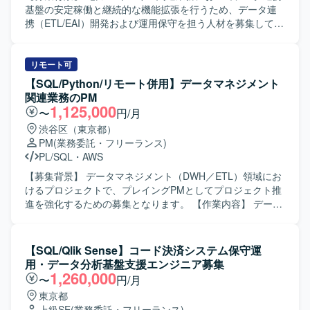
に対して、分析結果に基づく助言や提案を行います。 ・分
基盤の安定稼働と継続的な機能拡張を行うため、データ連
析ツールを用いたデータの可視化と運用を行います。 ・新
携（ETL/EAI）開発および運用保守を担う人材を募集してお
しい数値指標の発見と提案を行います。 ・統計解析や機械
ります。 【作業内容】 電力/エネルギー関連データを対象と
学習の専門知識を活かしたモデリングを行います。 【求め
したデータ連携基盤の運用保守をご担当いただきます。具
る人物像】 ゲーム領域におけるデータ分析のプロフェッシ
体的には、ETL/EAIツールを用いたデータ連携処理の開発・
リモート可
ョナルを目指したい方や、将来的にデータ分析に強みを持
改修、SQLを用いたデータ抽出やクエリの作成、構成管理
【SQL/Python/リモート併用】データマネジメント
つゲームプロデューサーや事業責任者を目指したい方を求
ツールによるソースやモジュールの管理、タスク管理ツー
関連業務のPM
めております。ゲームが好きで、データを通じてプロダク
ルを用いた二次対応およびナレッジの整理・共有、ジョブ
1,125,000
〜
円/月
ト価値向上に貢献したいという意欲をお持ちの方が望まし
管理ツールを用いた定常運用オペレーションなどを実施い
渋谷区（東京都）
いです。 【ポジションの魅力】 大型タイトルを継続的に創
ただきます。また、電力/エネルギー領域特有の業務処理に
PM
(業務委託・フリーランス)
出する体制の中で、オリジナルIPと有力IPの両軸で多様なゲ
関する知識を活かしながら、データ基盤との連携作業にも
PL/SQL
・
AWS
ームプロジェクトに関わることができます。企画初期から
関わっていただきます。 【求める人物像】 データ連携や運
運用、海外展開まで一気通貫で携わることができ、ヒット
用保守業務に主体的に取り組み、関係者と積極的にコミュ
【募集背景】 データマネジメント（DWH／ETL）領域にお
させるために何が必要かをデータの観点から徹底的に追求
ニケーションを取りながら円滑に作業を進めていただける
けるプロジェクトで、プレイングPMとしてプロジェクト推
できます。約5,000名規模の開発体制と高度な運用ノウハウ
方を求めております。新しいツールやクラウドデータ基盤
進を強化するための募集となります。 【作業内容】 データ
を活用しながら、長期的にヒットタイトルの創出に貢献で
の知識習得にも前向きに取り組める方が望ましいです。
マネジメント（DWH／ETL）領域におけるプロジェクトマ
きる環境です。チームの枠を越えて意見交換が活発で、大
【ポジションの魅力】 電力/エネルギーという社会インフラ
ネジメント業務をご担当いただきます。顧客側のカウンタ
きな裁量を持って挑戦できるカルチャーの中で、事業成長
に直結する領域において、データ連携基盤の中核を担う運
ーパートとして要件整理、進行管理、スコープ調整を行い
【SQL/Qlik Sense】コード決済システム保守運
と個人の成長の両方を実現していただけます。 【開発環
用保守業務に携わることができます。ETL/EAIツールやジョ
ながら、実装フェーズにおける品質管理や設計レビュー、
用・データ分析基盤支援エンジニア募集
境】 ゲーム開発に必要な機材や技術投資が積極的に行われ
ブ管理ツールなどの運用スキルに加え、クラウド型データ
テスト確認なども担っていただきます。ベトナムオフショ
1,260,000
〜
円/月
ており、希望に応じて最適な開発環境が整備されます。社
ウェアハウスとの連携知識を習得・強化できる環境です。
ア開発チーム（BrSE含む）との連携を行い、能動的な提案
東京都
員食堂やカフェ、リラクゼーションスペースなどを備えた
長期的なプロジェクトで腰を据えて経験を積むことができ
やプロジェクト推進も行っていただきます。顧客担当者、
上級SE
(業務委託・フリーランス)