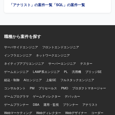
書の作成・更新、仕様不明点の洗い出しおよび照会を行っ
「アナリスト」の案件一覧
「SQL」の案件一覧
びJavaまたはPHPを用いた設計・開発を行います。
ていただきます。 指示や仕様に基づき、データ抽出・変
換・登録のためのSQLクエリの作成・修正、データクレン
ジング処理や変換ロジックの実装を行っていただきます。
移行前後での件数照合やデータ整合性確認用クエリの作成
と実行、テスト環境での移行テストおよび不整合データの
抽出・報告を行っていただきます。 移行タイムチャートに
職種から案件を探す
沿ったリハーサルおよび本番データ移行時のSQL実行作
業、手順書に沿った運用立ち会い、実行時のエラーログ確
認や発生課題の一次切り分け・報告もご担当いただきま
サーバサイドエンジニア
フロントエンドエンジニア
す。 【求める人物像】 データ構造やテーブル設計を正確に
インフラエンジニア
ネットワークエンジニア
理解しながら粘り強く検証作業を進められる方を求めてお
ります。 リーダーや設計担当とコミュニケーションを取り
ネイティブアプリエンジニア
サーバーエンジニア
テスター
つつ、指示や仕様を踏まえて自律的にSQL実装や検証を進
ゲームエンジニア
められる方が望ましいです。 【ポジションの魅力】 複数シ
LAMP系エンジニア
PL
汎用機
ブリッジSE
ステムを対象とした大規模なデータ移行プロジェクトに参
組込・制御
AIエンジニア
上級SE
フルスタックエンジニア
画し、共通基盤化に伴うデータ構造変更への対応を通じ
て、データ移行やSQL実装に関する実務経験を幅広く積む
コンサルタント
PM
プリセールス
PMO
プロダクトマネージャー
ことができます。 データマッピング、移行実装、検証、移
ゲームプログラマ
ゲームディレクター
デバッカー
行本番対応まで一連の工程に携わることで、データ移行プ
ロジェクト全体の流れを理解できるポジションです。 【開
ゲームプランナー
DBA
運用・監視
プランナー
アナリスト
発環境】 各種RDBMS環境上でのSQL実装およびデータ検証
Webマーケティング
を中心とした環境になります。
Webディレクター
Webデザイナー
コーダー