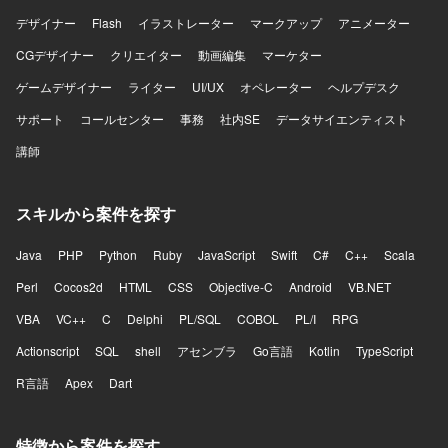
デザイナー
Flash
イラストレーター
マークアップ
アニメーター
CGデザイナー
クリエイター
動画編集
マーケター
ゲームデザイナー
ライター
UI/UX
オペレーター
ヘルプデスク
サポート
コールセンター
事務
社内SE
データサイエンティスト
講師
スキルから案件を探す
Java
PHP
Python
Ruby
JavaScript
Swift
C#
C++
Scala
Perl
Cocos2d
HTML
CSS
Objective-C
Android
VB.NET
VBA
VC++
C
Delphi
PL/SQL
COBOL
PL/I
RPG
Actionscript
SQL
shell
アセンブラ
Go言語
Kotlin
TypeScript
R言語
Apex
Dart
特徴から案件を探す