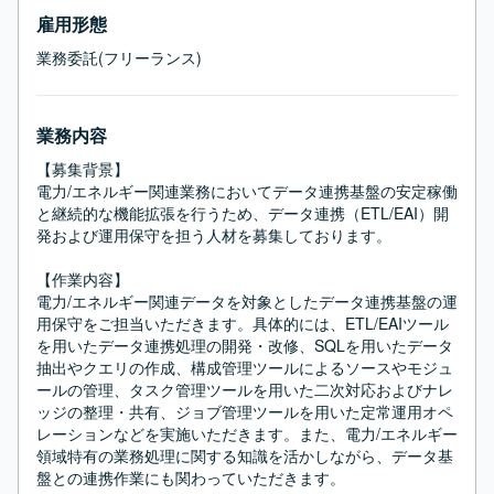
雇用形態
業務委託(フリーランス)
業務内容
【募集背景】

電力/エネルギー関連業務においてデータ連携基盤の安定稼働
と継続的な機能拡張を行うため、データ連携（ETL/EAI）開
発および運用保守を担う人材を募集しております。

【作業内容】

電力/エネルギー関連データを対象としたデータ連携基盤の運
用保守をご担当いただきます。具体的には、ETL/EAIツール
を用いたデータ連携処理の開発・改修、SQLを用いたデータ
抽出やクエリの作成、構成管理ツールによるソースやモジュ
ールの管理、タスク管理ツールを用いた二次対応およびナレ
ッジの整理・共有、ジョブ管理ツールを用いた定常運用オペ
レーションなどを実施いただきます。また、電力/エネルギー
領域特有の業務処理に関する知識を活かしながら、データ基
盤との連携作業にも関わっていただきます。
