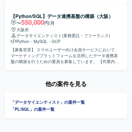
製品
ータ活用の高度化に貢献していただけるポジションです。
装やデータモデリングを行っていただきます。テスト設計
【開発環境】 クラウド環境として AWS 等を利用したデー
やドキュメント整備を通じて、データ品質の可視化と改
タ基盤上で、SQL や Python を用いたデータ処理およびデ
善、鮮度や整合性の担保、メタデータ整備を推進していた
【Python/SQL】データ連携基盤の構築（大阪）
ータパイプラインの設計・実装・運用を行っていただきま
だきます。ETL／ELTパイプラインの設計・実装・改善を行
550,000
〜
円/月
す。dbt などのツールを用いた運用や標準化にも取り組んで
い、SQLやPython等を用いたデータ処理を実施していただ
大阪府
いただく想定です。
きます。成果物のドキュメント化とチーム内へのナレッジ
データサイエンティスト
(業務委託・フリーランス)
共有もご担当いただきます。 【求める人物像】 指示を待つ
Python
・
MySQL
・
GCP
だけでなく自ら課題を発見して主体的に行動できる方を求
めています。技術面のみならず事業や業務プロセスへの理
【募集背景】 スマホユーザー向け会員サービスにおいて、
解にも強い関心を持てる方、チームや関係部署と丁寧かつ
マーケティングプラットフォームを活用したデータ連携基
円滑にコミュニケーションが取れる方にご活躍いただけま
盤の構築を行うための要員を募集しています。 【作業内
す。 【ポジションの魅力】 データアナリティクス基盤の構
容】 スマホユーザー向け会員サービスの業務要件に基づ
築から改善まで一貫して携わることができ、データ品質向
き、当該サービスのデータ要件の具体化および要件定義を
上や標準化を通じて全社的な意思決定を支える基盤づくり
行います。Google Cloud上に構築されたサービス基盤とb-
他の案件を見る
に貢献できるポジションです。dbtやETL／ELTパイプライ
dashの連携方式の設計、構築、テストを実施します。デー
ンの設計・実装を通じて、モダンなデータエンジニアリン
タ加工やデータマート作成、データパイプライン構築を行
グの知見を深めることができます。 【開発環境】 dbtや
います。必要に応じて既存の設計書の改変、実装、検証支
「データサイエンティスト」の案件一覧
SQL、Python等を用いたデータ変換およびパイプライン実
援も担当します。 【求める人物像】 顧客とのコミュニケー
装を行います。クラウド環境でのデータ基盤構築・運用を
ションを取りながら主体的に推進出来る方を求めていま
「PL/SQL」の案件一覧
行う可能性があります。
す。要件整理から設計、実装、テストまで一貫して対応で
きる方、自律的に課題整理や推進が出来る方に適したポジ
ションです。 【ポジションの魅力】 マーケティングプラッ