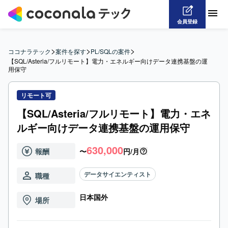
会員登録
>
>
>
ココナラテック
案件を探す
PL/SQLの案件
【SQL/Asteria/フルリモート】電力・エネルギー向けデータ連携基盤の運
用保守
リモート可
【SQL/Asteria/フルリモート】電力・エネ
ルギー向けデータ連携基盤の運用保守
630,000
報酬
〜
円/月
データサイエンティスト
職種
日本国外
場所