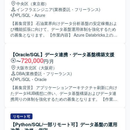
中央区（東京都）
インフラエンジニア
(業務委託・フリーランス)
PL/SQL
・
Azure
【募集背景】 石油業界向けデータ分析基盤の安定稼働およ
び機能拡張に向けて、データ基盤運用体制を強化するため
の募集となります。 【作業内容】 Azure Databricks上の
DWHおよびETL処理の運用保守をご担当いただきます。具
体的には、障害発生時の調査・復旧対応、利用部門からの
問い合わせ対応、既存PGの改修や小規模な追加開発などを
【Oracle/SQL】データ連携・データ基盤構築支援
行っていただきます。また、Bronze/Silver/Gold構造で加工
720,000
〜
円/月
されたデータのDWH格納に関するジョブ監視や調整、
大阪市北区（大阪府）
Systemwalkerを用いたジョブ管理業務にも携わっていただ
DBA
(業務委託・フリーランス)
きます。Domoで可視化されるデータの品質維持に向けた運
PL/SQL
・
Oracle
用改善やチューニングもご対応いただきます。 【求める人
物像】 データ基盤運用に責任感を持ち、障害発生時にも落
【募集背景】 アプリケーションアーキテクチャ刷新に向け
ち着いて状況整理と関係者への説明ができる方を求めてお
たデータHUB構想に伴い、データ基盤構築およびデータ連
ります。新しいクラウドサービスやデータ関連技術に対し
携周りの体制を強化するための募集となります。 【作業内
て前向きにキャッチアップし、自ら改善提案ができる方に
容】 ・データHUB構想におけるデータ基盤の設計・構築支
マッチするポジションです。 【ポジションの魅力】 Azure
援を行っていただきます。 ・OracleDB／PL/SQLを用いた
Databricksを中心としたモダンなデータ基盤運用に携わるこ
ストアドプロシージャ／ファンクションの設計・実装を担
リモート可
とで、クラウドDWHやETL、ジョブ管理の実務経験を一貫
当していただきます。 ・カーソル処理・例外処理・トラン
【Python/SQL/一部リモート可】データ基盤の運用
して積むことができます。大規模なデータ処理基盤の運用
ザクション制御、および索引設計や実行計画確認などの性