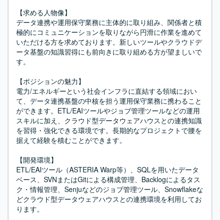
【求める人物像】

データ連携や運用保守業務に主体的に取り組み、関係者と積
極的にコミュニケーションを取りながら円滑に作業を進めて
いただける方を求めております。新しいツールやクラウドデ
ータ基盤の知識習得にも前向きに取り組める方が望ましいで
す。

【ポジションの魅力】

電力/エネルギーという社会インフラに直結する領域におい
て、データ連携基盤の中核を担う運用保守業務に携わること
ができます。ETL/EAIツールやジョブ管理ツールなどの運用
スキルに加え、クラウド型データウェアハウスとの連携知識
を習得・強化できる環境です。長期的なプロジェクトで腰を
据えて経験を積むことができます。

【開発環境】

ETL/EAIツール（ASTERIA Warp等）、SQLを用いたデータ
ベース、SVNまたはGitによる構成管理、Backlogによるタス
ク・情報管理、Senjuなどのジョブ管理ツール、Snowflakeな
どクラウド型データウェアハウスとの連携環境を利用してお
ります。