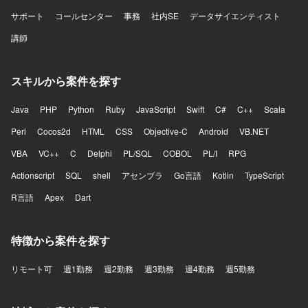
サポート
コールセンター
事務
社内SE
データサイエンティスト
講師
スキルから案件を探す
Java
PHP
Python
Ruby
JavaScript
Swift
C#
C++
Scala
Perl
Cocos2d
HTML
CSS
Objective-C
Android
VB.NET
VBA
VC++
C
Delphi
PL/SQL
COBOL
PL/I
RPG
Actionscript
SQL
shell
アセンブラ
Go言語
Kotlin
TypeScript
R言語
Apex
Dart
特徴から案件を探す
リモート可
週1勤務
週2勤務
週3勤務
週4勤務
週5勤務