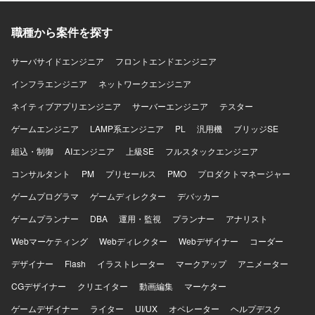
トフォームを活用したデータ連携基盤の構築に一貫して関
わることができ、クラウド環境でのデータエンジニアリン
グやネットワーク設計の実務経験を積むことができます。
職種から案件を探す
Google CloudやBigQuery、b-dashなどの最新の技術要素に
触れながら、データ基盤構築のスキルを高めていただけま
サーバサイドエンジニア
フロントエンドエンジニア
す。 【開発環境】 Google Cloud上のサービス基盤とb-
インフラエンジニア
dashを利用した環境で、SQLやPython、MySQLなどを用い
ネットワークエンジニア
てデータ連携基盤を構築します。
ネイティブアプリエンジニア
サーバーエンジニア
テスター
ゲームエンジニア
LAMP系エンジニア
PL
汎用機
ブリッジSE
組込・制御
AIエンジニア
上級SE
フルスタックエンジニア
コンサルタント
PM
プリセールス
PMO
プロダクトマネージャー
ゲームプログラマ
ゲームディレクター
デバッカー
ゲームプランナー
DBA
運用・監視
プランナー
アナリスト
Webマーケティング
Webディレクター
Webデザイナー
コーダー
デザイナー
Flash
イラストレーター
マークアップ
アニメーター
CGデザイナー
クリエイター
動画編集
マーケター
ゲームデザイナー
ライター
UI/UX
オペレーター
ヘルプデスク