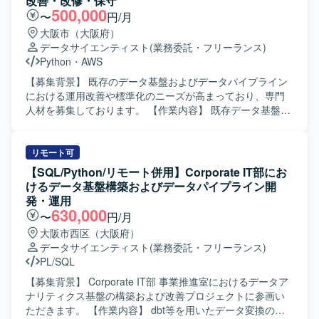
改善・改修・保守
ノウハウを獲得できるほか、今後需要が高まるクラウドデ
能チューニングを実施していただきます。 ・DataSpider、
500,000
〜
円/月
ータエンジニアリング領域のスキル向上にもつながる環境
Informatica、Talend、SSIS、Synclogic等のETL／データ連
大阪市（大阪府）
です。 【開発環境】 Azure Databricksを中心としたクラウ
携ツールを用いたジョブ設計～実装～運用を行っていただ
データサイエンティスト
(業務委託・フリーランス)
ドDWH・ETL基盤上で、Bronze/Silver/Gold構造によるデー
きます。 ・バッチ処理の設計およびスケジューラとの連携
Python
・
AWS
タ加工を行っております。ジョブ管理にはSystemwalkerを
設定を行っていただきます。 ・JDBC/ODBCコネクタや
利用しており、可視化基盤としてはDomoを採用していま
SaaS連携製品を用いた接続設定・マッピング・ジョブ定義
【募集背景】 既存のデータ基盤およびデータパイプライン
す。
を行っていただきます。 ・JOIN・集約・サブクエリを含む
における運用改善や標準化のニーズが高まっており、専門
SQLの読解／作成およびテーブル設計（正規化／非正規
人材を募集しております。 【作業内容】 既存データ基盤・
化）を行っていただきます。 【求める人物像】 ・データベ
データパイプラインの運用改善や改修を行っていただきま
ースやデータ連携に関する知見を活かしながら、自ら主体
す。現行調査を行い、設計、改修、運用改善、ドキュメン
的に課題を発見し解決に取り組んでいただける方を求めて
ト化、標準化検討まで一貫してご担当いただきます。あわ
リモート可
います。 ・関連メンバーとコミュニケーションを取りなが
せて、成果物のドキュメント整備や共有を進めていただき
【SQL/Python/リモート併用】Corporate IT部にお
ら、ドキュメントや仕様を整理しつつ着実に作業を進めて
ます。 【求める人物像】 一人称で能動的に業務を推進でき
けるデータ基盤構築およびデータパイプライン開
いただける方を想定しています。 【ポジションの魅力】 ・
る自走力をお持ちの方を求めております。運用改善や標準
発・運用
データHUB構想の基盤づくりに携わることで、データ連
化に主体的に取り組み、関係者と連携しながらドキュメン
630,000
〜
円/月
携・データ基盤領域における上流から実装まで一連の経験
ト整備やノウハウ共有を進めていただける方が望ましいで
大阪市西区（大阪府）
を積むことができます。 ・OracleDBおよび各種ETLツール
す。また、自動化や効率化、AI 活用など新しい取り組みに
データサイエンティスト
(業務委託・フリーランス)
を用いた大規模なデータ連携の実務経験を通じて、SQLチ
前向きに取り組んでいただける方を歓迎いたします。 【ポ
PL/SQL
ューニングやデータモデリングのスキルを高めていただけ
ジションの魅力】 データ基盤およびデータパイプラインの
ます。 【開発環境】 ・OracleDB／PL/SQL ・各種ETL／デ
運用改善から標準化検討まで幅広い工程に関わることがで
【募集背景】 Corporate IT部 事業推進室におけるデータア
ータ連携ツール（DataSpider、Informatica、Talend、
き、全体最適を意識した改善活動に携わることができま
ナリティクス基盤の構築および改善プロジェクトに参画い
SSIS、Synclogic 等） ・JDBC/ODBCコネクタ、SaaS連携
す。ドキュメント整備や仕組み化を通じて、組織全体のデ
ただきます。 【作業内容】 dbt等を用いたデータ変換の実