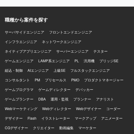
職種から案件を探す
サーバサイドエンジニア
フロントエンドエンジニア
インフラエンジニア
ネットワークエンジニア
ネイティブアプリエンジニア
サーバーエンジニア
テスター
ゲームエンジニア
LAMP系エンジニア
PL
汎用機
ブリッジSE
組込・制御
AIエンジニア
上級SE
フルスタックエンジニア
コンサルタント
PM
プリセールス
PMO
プロダクトマネージャー
ゲームプログラマ
ゲームディレクター
デバッカー
ゲームプランナー
DBA
運用・監視
プランナー
アナリスト
Webマーケティング
Webディレクター
Webデザイナー
コーダー
デザイナー
Flash
イラストレーター
マークアップ
アニメーター
CGデザイナー
クリエイター
動画編集
マーケター