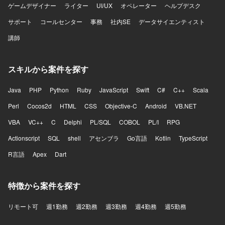
ゲームデザイナー
ライター
UI/UX
オペレーター
ヘルプデスク
サポート
コールセンター
事務
社内SE
データサイエンティスト
講師
スキルから案件を探す
Java
PHP
Python
Ruby
JavaScript
Swift
C#
C++
Scala
Perl
Cocos2d
HTML
CSS
Objective-C
Android
VB.NET
VBA
VC++
C
Delphi
PL/SQL
COBOL
PL/I
RPG
Actionscript
SQL
shell
アセンブラ
Go言語
Kotlin
TypeScript
R言語
Apex
Dart
特徴から案件を探す
リモート可
週1勤務
週2勤務
週3勤務
週4勤務
週5勤務