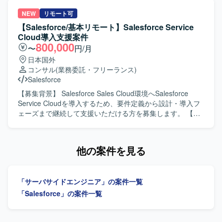
のスキルを同時に習得していただけます。画面開発の比重
抽出、改善計画の立案などのアセスメント業務を行ってい
が高いため、ユーザー体験を意識した設計・実装の経験を
ただきます。また、先方運用チームへの技術支援やテクニ
NEW
リモート可
積むことができ、将来的なフルスタック志向のキャリアに
カル相談対応、ベストプラクティスの提供などの技術相
【Salesforce/基本リモート】Salesforce Service
もつながるポジションです。 【開発環境】 Salesforceを基
談・伴走支援を実施していただきます。さらに、メンバー
Cloud導入支援案件
盤とした環境で、ApexやAuraなどの機能を用いたWebアプ
育成やスキルトランスファーを通じたナレッジ共有を行
800,000
〜
円/月
リケーション開発を行います。帳票はSVF Cloudを利用し、
い、システム運用面での妥当性評価や安全性に関するアド
日本国外
アジャイル開発のプラクティスを取り入れた進め方を想定
バイスなどのガバナンス支援にも携わっていただきます。
コンサル
(業務委託・フリーランス)
しています。
【求める人物像】 Salesforceに関する豊富な知見をもち、
Salesforce
自ら課題を抽出し改善提案まで推進いただける方を求めて
います。運用チームや関係者と円滑にコミュニケーション
【募集背景】 Salesforce Sales Cloud環境へSalesforce
を取りながら、技術面とマネジメントの両面で主体的にリ
Service Cloudを導入するため、要件定義から設計・導入フ
ードいただける方が望ましいです。 【ポジションの魅力】
ェーズまで継続して支援いただける方を募集します。 【作
Service CloudおよびExperience Cloudを中心とした大規模
業内容】 既存の外部Webサイト上のフォームからメールで
環境において、セキュリティやガバナンスを含む上流工程
受信する情報をもとに、Service Cloud上でケース管理を行
から運用支援まで一貫して関わることができます。技術支
う仕組みを構築します。要件定義後半から参画し、設計・
他の案件を見る
援だけでなくメンバー育成やスキルトランスファーを通じ
導入、開発、テスト、UAT支援を行っていただきます。
て組織全体のレベルアップに貢献できる点も魅力です。
【求める人物像】 顧客との折衝や要件ヒアリングを通じ
【開発環境】 Service CloudおよびExperience Cloudを中心
て、関係者と円滑に連携できる方を求めています。 【ポジ
「サーバサイドエンジニア」の案件一覧
としたSalesforce環境において、権限管理やセキュリティ設
ションの魅力】 数百名規模を想定したSalesforce Service
計などの運用・改善業務を行います。
Cloud導入において、要件定義から本番導入まで一貫して携
「Salesforce」の案件一覧
わることができます。 【開発環境】 Salesforce Sales
Cloud、Salesforce Service Cloudを利用します。