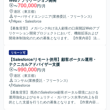
Webアプリケーション開発
顧客折衝から実装まで一貫して対応することで、上流工程
よび運用フロー設計、Salesforce機能設計・仕様調整、設計
700,000
〜
円/月
から開発までのスキルをバランスよく高めることができま
レビュー、開発メンバーの管理・フォロー、テスト計画や
港区（東京都）
す。 ・継続的な保守・改善を通じて、長期的な関係構築と
移行・リリース支援をご担当いただきます。 SEとしては、
サーバサイドエンジニア
(業務委託・フリーランス)
業務理解を深める経験を積んでいただけます。 【開発環
Salesforce機能の設定・開発、外部連携のSalesforce側対
Apex
・
Salesforce
境】 Salesforce（ServiceCloud, SalesCloud, Classic環
応、設計書などのドキュメント作成、テスト仕様書作成お
境）、Apex、Visualforce、AccountEngagement（旧
よびテスト実施、不具合対応、移行・リリース支援をご担
【募集背景】 メガバンク向け法人顧客の口座開設Webアプ
Pardot）などを利用した環境となっております。
当いただきます。 【求める人物像】 上流工程を自走でき、
リケーション開発プロジェクトにおいて、機能拡張および
設計から実装まで一貫して対応できる方を求めています。
開発体制強化のための募集となります。 【作業内容】 法人
能動的に日本語でコミュニケーションを取りながら、関係
顧客の口座開設を申し込むためのSalesforceベースのWebア
者と連携し主体的に課題解決に取り組める方にご活躍いた
プリケーション開発に携わっていただきます。Salesforce
だきたいと考えております。長期的な参画を前提に、継続
ApexやAura、もしくはJavaによるWebアプリケーションの
リモート可
的な改善提案や業務理解の深化に取り組んでいただける方
知見を生かし、画面機能を中心とした設計・開発・テスト
【Salesforce/リモート併用】顧客ポータル運用・
を歓迎いたします。 【ポジションの魅力】 法人向けコンタ
を担当していただきます。6月以降は特に開発作業がメイン
テクニカルアドバイザー支援
クトセンター領域において、Salesforce Service Cloudや
となり、仕様を踏まえた実装および単体・結合テストを自
990,000
〜
円/月
Data Cloud / Agentforceなどの最新機能を活用した構築プロ
走して進めていただきます。 【求める人物像】 与えられた
港区（東京都）
ジェクトに上流から参画できる環境です。PM/PL/SEそれぞ
タスクを独力でやり切る主体性をお持ちの方を求めていま
コンサル
(業務委託・フリーランス)
れのポジションで、大規模案件の推進経験や外部連携を含
す。周囲とコミュニケーションを取りながら、仕様理解や
Salesforce
む統合案件の知見を深めながら、長期的な視点でキャリア
設計意図を踏まえて開発を進められる方、金融ドメインに
形成に取り組んでいただけます。 【開発環境】 Salesforce
対しても学習意欲を持って取り組んでいただける方が望ま
【募集背景】 既存のSalesforce顧客ポータル環境における
Service Cloudを中心とした構成にて、CTIや外部システム
しいです。 【ポジションの魅力】 大規模なメガバンク向け
運用強化およびセキュリティ・ガバナンス水準の向上を目
とのAPI・SSO・バッチ連携などを含む環境での構築・開発
システム開発に参画することで、金融業界特有の業務知識
的とした支援を行うための募集となります。 【作業内容】
を行います。
と、Salesforceを中心としたクラウドアプリケーション開発
Salesforce環境に対するセキュリティ設定評価や現状課題の