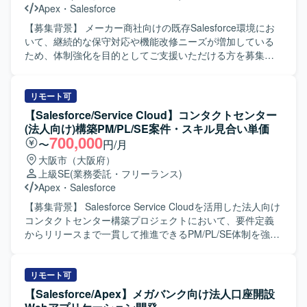
Apex
・
Salesforce
【募集背景】 メーカー商社向けの既存Salesforce環境にお
いて、継続的な保守対応や機能改修ニーズが増加している
ため、体制強化を目的としてご支援いただける方を募集し
ております。 【作業内容】 ・既存Salesforce環境
（ServiceCloud, SalesCloud, Classic環境など）に対する保
守対応や問合せ対応を行っていただきます。 ・顧客との週
リモート可
次定例ミーティングに参加し、方針のすり合わせや課題整
【Salesforce/Service Cloud】コンタクトセンター
理、対応内容の説明を実施していただきます。 ・既存機能
(法人向け)構築PM/PL/SE案件・スキル見合い単価
の仕様に関する質疑応答や、標準機能および軽微なApex、
700,000
〜
円/月
Visualforceを用いた機能改修を行っていただきます。 ・新
大阪市（大阪府）
規機能について、対応方針の検討から設計・実装・受け入
上級SE
(業務委託・フリーランス)
れまで一連の対応を担当していただきます。 ・その他、関
Apex
・
Salesforce
連する開発要件についても状況に応じて対応していただき
ます。 【求める人物像】 ・顧客とのコミュニケーションを
【募集背景】 Salesforce Service Cloudを活用した法人向け
通じて課題を整理し、自ら主体的に提案・推進していただ
コンタクトセンター構築プロジェクトにおいて、要件定義
ける方を求めております。 ・Salesforceに関する知識や経
からリリースまで一貫して推進できるPM/PL/SE体制を強化
験を活かしつつ、新しい機能や周辺サービスについても前
するための募集となります。 【作業内容】 PMとしては、
向きにキャッチアップしていただける方が望ましいです。
プロジェクト全体の進捗・課題・リスク管理、スケジュー
【ポジションの魅力】 ・Salesforceの複数クラウド
ル調整、顧客折衝、各種会議のファシリテート、メンバー
リモート可
（ServiceCloud, SalesCloud, Classic環境など）に関わるこ
管理、成果物レビューおよび品質・納期・スコープ管理を
【Salesforce/Apex】メガバンク向け法人口座開設
とで、幅広い機能・領域の知見を深めていただけます。 ・
ご担当いただきます。 PLとしては、業務要件整理、業務お