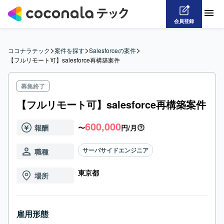
会員登録
>
>
>
ココナラテック
案件を探す
Salesforceの案件
【フルリモート可】salesforce再構築案件
募集終了
【フルリモート可】salesforce再構築案件
600,000
報酬
〜
円/月
サーバサイドエンジニア
職種
東京都
場所
雇用形態