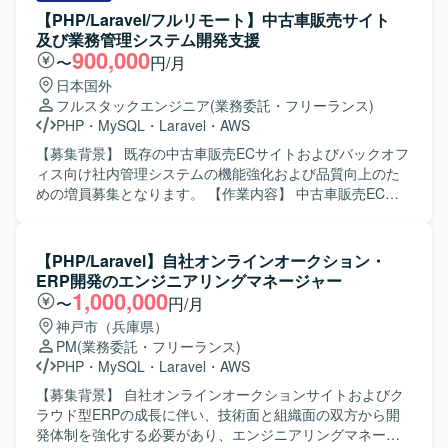
存機能の改善や追加開発を行い、ベンチマークを重視しな
【PHP/Laravel/フルリモート】中古車販売サイト
がら機能よりも速度を落とさないようパフォーマンスを意
及び業務管理システム開発支援
識した開発を行っていただきます。また、週1回のミーティ
900,000
〜
円/月
ングで開発要望の優先度を決定し、それに基づいて実装・
日本国外
改修を進めていただきます。 【求める人物像】 Webアプ
フルスタックエンジニア
(業務委託・フリーランス)
リ・ネイティブアプリ双方の特性を理解し、フロントエン
PHP
・
MySQL
・
Laravel
・
AWS
ドからバックエンド、DBまで一貫した開発に主体的に取り
組んでいただける方を求めています。既存システムのブラ
【募集背景】 既存の中古車販売ECサイトおよびバックオフ
ッシュアップにおいて、速度やパフォーマンスを意識した
ィス向け社内管理システムの機能強化および品質向上のた
改善提案ができる方です。チーム内のミーティングでの優
めの増員募集となります。 【作業内容】 中古車販売ECサ
先度決定に積極的に参加し、柔軟にコミュニケーションを
イトおよび社内管理システムに対する追加機能開発、不具
取って開発を推進できる方が望ましいです。 【ポジション
合対応、パフォーマンスチューニング、マイグレーション
の魅力】 チャット、タスク管理、資料管理など多機能なビ
対応を行っていただきます。 バックエンドおよびフロント
【PHP/Laravel】自社オンラインオークション・
ジネスコミュニケーションツールの開発に携わることで、
エンドの設計（テスト設計を含みます）、開発、テスト、
ERP開発のエンジニアリングマネージャー
Webアプリとネイティブアプリ双方の知見を深めることが
リリースまで一貫してご担当いただきます。 あわせて、コ
1,000,000
〜
円/月
できます。フロントエンドからバックエンド、DBまで一貫
ードレビューおよびテスト仕様書レビューを実施していた
神戸市（兵庫県）
して担当することで、フルスタックなスキルセットを磨く
だきます。 非IT部門のビジネスユーザーと連携し、開発す
PM
(業務委託・フリーランス)
ことができます。性能改善やベンチマークを重視した開発
る機能の仕様策定を行っていただきます。 チケット管理を
PHP
・
MySQL
・
Laravel
・
AWS
を通じて、高トラフィックなサービス運用に必要な経験も
通じた開発メンバーの進捗管理およびビジネスサイドへの
身につけることができます。 【開発環境】 PHP / Laravel、
進捗報告もお任せいたします。 【求める人物像】 スピード
【募集背景】 自社オンラインオークションサイトおよびク
React、React Native、Docker、MySQLを用いたWebアプ
よりも品質を重視して開発を進められる方を求めておりま
ラウド型ERPの成長に伴い、技術面と組織面の双方から開
リおよびネイティブアプリの開発環境です。
す。 チームメンバーやビジネスユーザーと積極的にコミュ
発体制を強化する必要があり、エンジニアリングマネージ