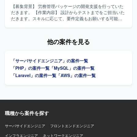
を行える方や、チーム開発において周囲と円滑にコミュニ
【募集背景】 労務管理パッケージの開発支援を行っていた
ケーションを取りながら業務を進められる方にマッチした
だきます。 【作業内容】 設計からテストまでをご担当いた
ポジションです。 【ポジションの魅力】 要件定義から運用
だきます。スキルに応じて、要件定義もお願いする可能性
保守まで、クラウド業務システム開発の全工程に関わるこ
があります。 【求める人物像】 スキルに応じて要件定義に
とができるため、上流から下流まで一貫した経験を積むこ
も対応できる方を求めています。 【ポジションの魅力】 労
とができます。SE、PG、管理といった複数の役割を柔軟に
務管理パッケージ開発において、設計からテストまで幅広
他の案件を見る
担うことで、技術スキルとマネジメントスキルの双方を磨
い工程に携わることができます。 【開発環境】 PHP、
いていただけます。 【開発環境】 PHPおよびLaravelを用
Laravelを使用します。
いたWEB業務システム開発環境での作業となります。
「サーバサイドエンジニア」の案件一覧
「PHP」の案件一覧
「MySQL」の案件一覧
「Laravel」の案件一覧
「AWS」の案件一覧
職種から案件を探す
サーバサイドエンジニア
フロントエンドエンジニア
インフラエンジニア
ネットワークエンジニア