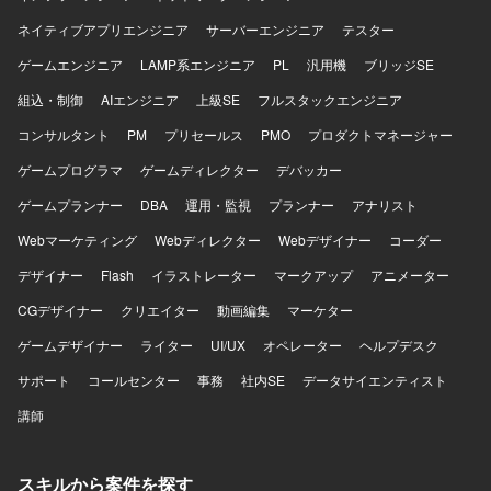
ネイティブアプリエンジニア
サーバーエンジニア
テスター
ゲームエンジニア
LAMP系エンジニア
PL
汎用機
ブリッジSE
組込・制御
AIエンジニア
上級SE
フルスタックエンジニア
コンサルタント
PM
プリセールス
PMO
プロダクトマネージャー
ゲームプログラマ
ゲームディレクター
デバッカー
ゲームプランナー
DBA
運用・監視
プランナー
アナリスト
Webマーケティング
Webディレクター
Webデザイナー
コーダー
デザイナー
Flash
イラストレーター
マークアップ
アニメーター
CGデザイナー
クリエイター
動画編集
マーケター
ゲームデザイナー
ライター
UI/UX
オペレーター
ヘルプデスク
サポート
コールセンター
事務
社内SE
データサイエンティスト
講師
スキルから案件を探す