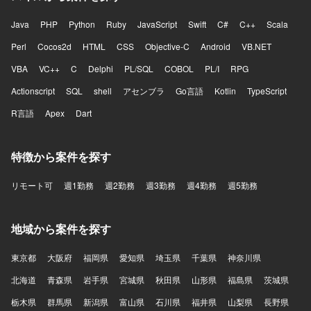
Java
PHP
Python
Ruby
JavaScript
Swift
C#
C++
Scala
Perl
Cocos2d
HTML
CSS
Objective-C
Android
VB.NET
VBA
VC++
C
Delphi
PL/SQL
COBOL
PL/I
RPG
Actionscript
SQL
shell
アセンブラ
Go言語
Kotlin
TypeScript
R言語
Apex
Dart
特徴から案件を探す
リモート可
週1勤務
週2勤務
週3勤務
週4勤務
週5勤務
地域から案件を探す
東京都
大阪府
福岡県
愛知県
埼玉県
千葉県
神奈川県
北海道
青森県
岩手県
宮城県
秋田県
山形県
福島県
茨城県
栃木県
群馬県
新潟県
富山県
石川県
福井県
山梨県
長野県