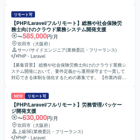
ニケーションを取りながら、自律的に課題解決に取り組め
ャーとして牽引いただける方を募集しております。 【作業
る方が望ましいです。 【ポジションの魅力】 100ヵ国以上
内容】 オンラインオークションサイトおよびクラウドERP
で利用される大規模なECサービスと、そのバックオフィス
の設計・実装をご担当いただきます。 エンジニアリングマ
リモート可
システムの開発に携わることで、グローバルなユーザーを
ネージャーとしてメンバーのマネジメント、技術指導、評
【PHP/Laravel/フルリモート】総務や社会保険労
意識した機能改善やパフォーマンスチューニングの経験を
価体制の構築を行っていただきます。 プロダクトオーナー
務士向けのクラウド業務システム開発支援
積むことができます。 バックエンドからフロントエンドま
と連携し、要件定義、技術選定、中長期的な技術ロードマ
585,000
〜
円/月
で幅広い領域に関わりつつ、仕様策定や進捗管理など上流
ップの策定を実施していただきます。 AWSを用いたインフ
吹田市（大阪府）
寄りの業務にもチャレンジしていただけます。 【開発環
ラ設計構築やCI/CDなどの開発基盤の整備と継続的な改善を
サーバサイドエンジニア
(業務委託・フリーランス)
境】 PHP、Laravel、FuelPHP、JavaScript、TypeScript、
推進していただきます。 【求める人物像】 大規模開発の知
PHP
・
Laravel
React.js、Vue.js、jQuery、MySQL、Redis、AWS、
見を組織づくりと技術面の双方に還元しながら、事業成長
Backlog、Slack を用いた環境です。
と開発組織のスケールアップに主体的に取り組んでいただ
【募集背景】 総務や社会保険労務士向けのクラウド業務シ
ける方を求めております。 【ポジションの魅力】 自社サー
ステム開発において、要件定義から運用保守まで一貫して
ビスの成長フェーズにおいて、技術選定から組織体制の構
対応できる体制を強化するための募集です。 【作業内容】
築まで幅広く関与し、EMとして裁量を持って開発組織をリ
総務や社会保険労務士向けのクラウド業務システムに対
ードしていただけます。 オンラインオークションやクラウ
し、要件定義から基本設計、詳細設計、開発、テスト、運
ドERPといった事業インパクトの大きいプロダクトに長期
用保守まで一連の工程をご担当いただきます。担当案件に
NEW
リモート可
的に関わることができます。 【開発環境】 言語・フレーム
おけるスケジュール管理やメンバー管理も行っていただ
【PHP/Laravel/フルリモート】労務管理パッケー
ワークはPHP（Laravel）、データベースはMySQL、インフ
き、フレキシブルにSE、PG、管理業務を対応していただき
ジ開発支援
ラはAWSを利用しております。 GitHubやDockerを用いた開
ます。チーム開発の一員として他メンバーと連携しながら
630,000
〜
円/月
発環境のもと、アジャイル（スクラム）開発を行っており
業務システムの品質向上に取り組んでいただきます。 【求
吹田市（大阪府）
ます。 CI/CDパイプラインについては継続的な整備・改善
める人物像】 上流工程から運用保守まで幅広い工程に主体
上級SE
(業務委託・フリーランス)
を進めております。
的に関わっていただける方を求めています。担当案件の進
PHP
・
Laravel
行状況を把握しながら、スケジュール管理やメンバー管理