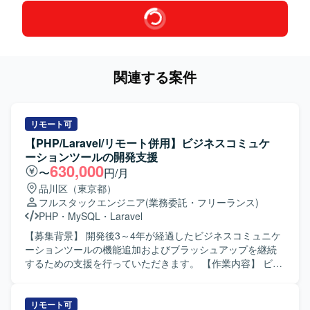
関連する案件
リモート可
【PHP/Laravel/リモート併用】ビジネスコミュケ
ーションツールの開発支援
630,000
〜
円/月
品川区（東京都）
フルスタックエンジニア
(業務委託・フリーランス)
PHP
・
MySQL
・
Laravel
【募集背景】 開発後3～4年が経過したビジネスコミュニケ
ーションツールの機能追加およびブラッシュアップを継続
するための支援を行っていただきます。 【作業内容】 ビジ
ネスコミュニケーションツール（チャット、タスク管理、
資料管理などを備えたWebアプリ・ネイティブアプリ）の
基本設計からテストまで一貫してご担当いただきます。既
リモート可