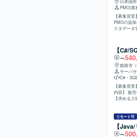
日本国外
PMO
(
【募集背景
PMOの追加要員として募集
スタデータ
ます。曖昧
としてプロ
ッションのファシリ
【C#/
制が未整備
540
〜
画に落とし
ケーションをリードでき
姫路市（
活用やAI
サーバサ
ポジション
C#
・
SQL
ションを通じて上流
【募集背景】
ントに関す
内容】 販
していただ
【求める人物
ションの魅
リモート可
【Jav
500
〜