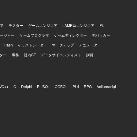
、業務要件チ
クト推進だ
を見渡した
ッジ移転や
ア
テスター
ゲームエンジニア
LAMP系エンジニア
PL
サービス・
ージャー
ゲームプログラマ
ゲームディレクター
デバッカー
Flash
イラストレーター
マークアップ
アニメーター
ター
事務
社内SE
データサイエンティスト
講師
VC++
C
Delphi
PL/SQL
COBOL
PL/I
RPG
Actionscript