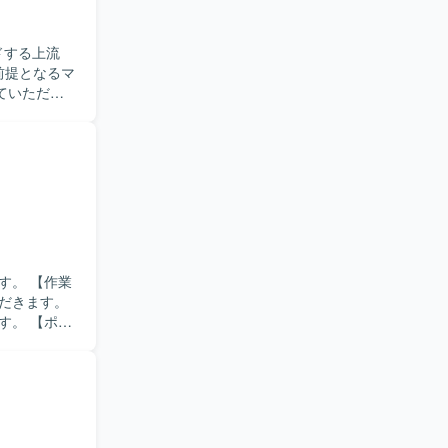
ドする上流
ていただき
ながらPMO
、ディスカ
がら推進計
のコミュニ
関与できる
のディスカッ
【作業
クトを推進
だきます。
【ポジ
参画の可能
発となります。