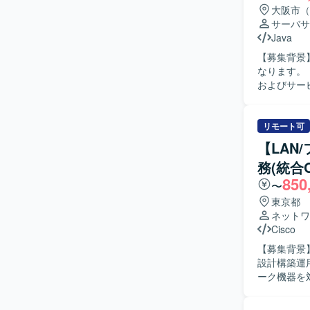
大阪市（
サーバサ
Java
【募集背景
なります。 【作業内容】 大規模システム刷新プロジェクトにおいて、既存システムの機能分離
およびサー
ストまで一貫して対応いただ
ら主体的に
画し、品質
リモート可
です。 【ポジションの魅力】 大規模システム刷新プロジェクトに長期的に携わることで、要件
【LAN
定義からテ
務(統合
分離やサー
850
決力を高めていただけます。 【開発環境
〜
した業務と
東京都
ネットワ
Cisco
【募集背景
設計構築運用支援業務の
ーク機器を
ーと連携し
っていただきます。 【求める人物像】 チャットやWe