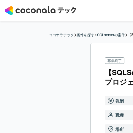
>
>
>
【
ココナラテック
案件を探す
SQLserverの案件
募集終了
【SQL
プロジ
報酬
職種
場所