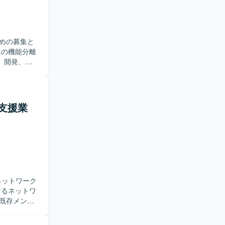
めの募集と
、開発、テ
長期的に参
が望ましい
支援業
テムの機能
力、課題解
ネットワーク
。既存メンバ
整などを行