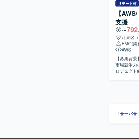
相ができ、
リモート可
内容をドキ
【AWS
【ポジショ
支援
の設計から
792
ポートを受
〜
【開発環境
江東区（
PMO
(
AWS
【募集背景
市場競争力
ロジェクト
す。 【作業内容】 要件定義の妥当性を確認し、業務要件および非機能要件の整理を支援してい
ただきます
トロールを
移行計画策
支援も担っていただきます。 【求め
ュールや体
「サーバサ
らの要望を
打ち合わせ
を見出せる
ロジェクト全