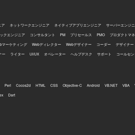
企業の基幹的な経費精算システム刷新プロジェクトにPMOとして参画し
能要件チームの両方を横断的にリードできるポジションです。プロジェ
PMO体制や進め方の設計、ベンダーへの指摘や調整など、上流から全体
トスキルを発揮できます。また、先方PMO担当者の育成を通じて、ナレ
だけます。 【開発環境】 経費精算システムのリニューアルにあた
ニア
ネットワークエンジニア
ネイティブアプリエンジニア
サーバーエンジニ
したフレームワークからの刷新を予定しており、一部でAWSを利用した
ックエンジニア
コンサルタント
PM
プリセールス
PMO
プロダクトマネ
活用が想定されています。
ebマーケティング
Webディレクター
Webデザイナー
コーダー
デザイナー
ナー
ライター
UI/UX
オペレーター
ヘルプデスク
サポート
コールセン
Perl
Cocos2d
HTML
CSS
Objective-C
Android
VB.NET
VBA
ex
Dart