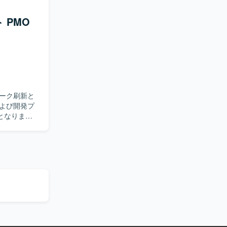
手順や設計
いです。
 PMO
点系LAN
ンバーのサ
環境です。
ーク刷新と
よび開発プ
となりま
ンダーコン
、完成後の
走および育成
や事業部か
明確でない
がら方向性
伴走し、プ