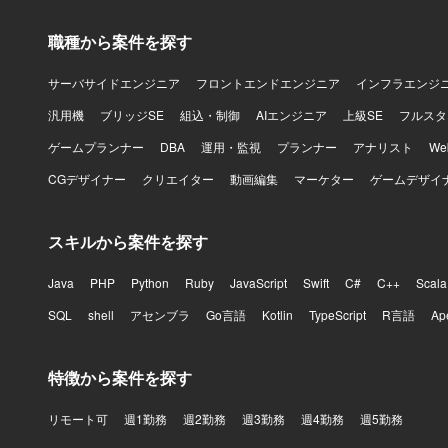
力】 大手
ームと非機
職種から案件を探す
けでなく、
マネジメン
組織力強化にも貢献していた
サーバサイドエンジニア
フロントエンドエンジニア
インフラエンジ
り、老朽化
汎用機
ブリッジSE
組込・制御
AIエンジニア
上級SE
フルスタ
システムの
ゲームプランナー
DBA
運用・監視
プランナー
アナリスト
W
CGデザイナー
クリエイター
動画編集
マーケター
ゲームデザイ
スキルから案件を探す
Java
PHP
Python
Ruby
JavaScript
Swift
C#
C++
Scala
SQL
shell
アセンブラ
Go言語
Kotlin
TypeScript
R言語
Ap
特徴から案件を探す
リモート可
週1勤務
週2勤務
週3勤務
週4勤務
週5勤務