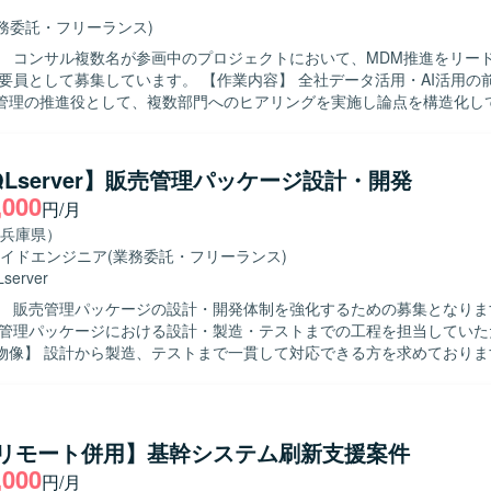
業務委託・フリーランス)
】 コンサル複数名が参画中のプロジェクトにおいて、MDM推進をリー
しています。 【作業内容】 全社データ活用・AI活用の前提となるマ
管理の推進役として、複数部門へのヒアリングを実施し論点を構造化し
なテーマを推進計画やロードマップに落とし込み、MDM推進をリードし
ジェクトを推進していただきます。経営層や部長層向けの資料を作成し
テーションも行っていただきます。 【求める人物像】 多領域横断の推進体
SQLserver】販売管理パッケージ設計・開発
な状況でも、自ら主体的に関係者へ働きかけ、曖昧なテーマを整理しな
,000
円/月
込める方を求めています。業務とITを横断した視点を持ち、複数部門と
る方が望ましいです。 【ポジションの魅力】 大手製造業の全社データ
兵庫県）
活用の前提となるマスタデータ管理の基盤づくりに、上流PMOとして深く
イドエンジニア
(業務委託・フリーランス)
です。データガバナンスやMDM領域での経験を活かしつつ、経営層と
server
工程の経験を積むことができます。 【開発環境】 MDMやデータマネジメ
 販売管理パッケージの設計・開発体制を強化するための募集となります。 
る各種ツールやドキュメントを活用しながら、業務・IT横断でプロジェ
売管理パッケージにおける設計・製造・テストまでの工程を担当していた
きます。
像】 設計から製造、テストまで一貫して対応できる方を求めております。 
力】 販売管理パッケージの開発に上流から携わることができ、継続的な
性もございます。 【開発環境】 C#(WEB)、SQLServerを利用した環境での開
a/リモート併用】基幹システム刷新支援案件
,000
円/月