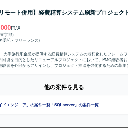
関係チームを巻き込んだ調整を粘り強く進められる方を求めています。
ュメントとして整理し、分かりやすく説明することが得意な方が望まし
/リモート併用】経費精算システム刷新プロジェクト
ンの魅力】 大規模小売業の拠点ネットワークに長期的に関わることで、拠
構築、運用立ち上げまで一連の工程を経験することができます。既存メ
,000
けながら、ネットワークエンジニアとしてのスキルをさらに高められる
円/月
】 NEC製L2、L3スイッチを中心としたネットワーク機器環境です。
東京都）
業務委託・フリーランス)
】 大手旅行系企業が提供する経費精算システムの老朽化したフレームワ
の回復を目的としたリニューアルプロジェクトにおいて、PMO経験者お
経験者を外部からアサインし、プロジェクト推進を強化するための募集
。プロジェクト全体の進行管理やスケジュールの妥当性確認を行い、ベ
実施していただきます。開発工程からテスト工程までの推進支援を行い
他の案件を見る
定を支援していただきます。また、先方PMO担当者へのPMO業務の伴
る人物像】 業務要件と非機能要件の双方を理解し、スケジ
制、開発規模の妥当性を判断できる方を求めています。要件定義の内容
イドエンジニア」の案件一覧
「SQLserver」の案件一覧
的確に整理し、全体構想としてまとめられる方が望ましいです。答えが
の場面でも論点を整理し、関係者と円滑にコミュニケーションを取りな
方にご活躍いただきます。先方PMO担当者のスキルアップを意識しつつ
体を俯瞰して自ら考え主体的に推進できる方を歓迎します。 【ポジションの魅