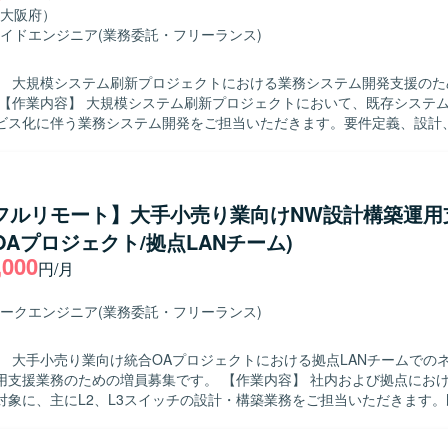
大阪府）
イドエンジニア
(業務委託・フリーランス)
】 大規模システム刷新プロジェクトにおける業務システム開発支援のた
ビス化に伴う業務システム開発をご担当いただきます。要件定義、設計
きます。 【求める人物像】 システム開発プロジェクトにおいて自
技術調査や検証、課題解決に取り組んでいただける方を求めています。
向上や生産性向上に向けた取り組みにも前向きに関わっていただける方
/フルリモート】大手小売り業向けNW設計構築運用
ストまで一連の工程を通じた開発経験を積むことができます。既存シス
OAプロジェクト/拠点LANチーム)
ビス化といったモダナイゼーションに関わることで、設計力や技術調査
,000
】 Javaを用いたWebアプリケーション開発環境を想定
円/月
なります。
ークエンジニア
(業務委託・フリーランス)
】 大手小売り業向け統合OAプロジェクトにおける拠点LANチームでの
ための増員募集です。 【作業内容】 社内および拠点におけるネットワ
対象に、主にL2、L3スイッチの設計・構築業務をご担当いただきます
ながら、設定変更作業の準備や各種ドキュメント作成、移行に向けた調
b会議ツールを活用しながら主体的に報連