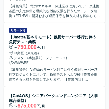
【募集背景】 電力/エネルギー関連業務においてデータ連携
基盤の安定稼働と継続的な機能拡張を行うため、データ連
携（ETL/EAI）開発および運用保守を担う人材を募集してお
ります。 【作業内容】 電力/エネルギー関連データを対象と
したデータ連携基盤の運用保守をご担当いただきます。具
体的には、ETL/EAIツールを用いたデータ連携処理の開発・
リモート可
改修、SQLを用いたデータ抽出やクエリの作成、構成管理
【Jmeter/基本リモート】仮想サーバー移行に伴う
ツールによるソースやモジュールの管理、タスク管理ツー
負荷テスト業務
ルを用いた二次対応およびナレッジの整理・共有、ジョブ
750,000
〜
円/月
管理ツールを用いた定常運用オペレーションなどを実施い
中央区（東京都）
ただきます。また、電力/エネルギー領域特有の業務処理に
テスター
(業務委託・フリーランス)
関する知識を活かしながら、データ基盤との連携作業にも
VMWARE
関わっていただきます。 【求める人物像】 データ連携や運
用保守業務に主体的に取り組み、関係者と積極的にコミュ
【募集背景】 VMWareサービス終了に伴う仮想サーバー移
ニケーションを取りながら円滑に作業を進めていただける
行プロジェクトにおいて、負荷テストおよび移行作業を推
方を求めております。新しいツールやクラウドデータ基盤
進できる人材を募集しております。 【作業内容】
の知識習得にも前向きに取り組める方が望ましいです。
IBMCloud上に構築されたシステムを対象とした仮想サーバ
【ポジションの魅力】 電力/エネルギーという社会インフラ
ー移行プロジェクトに参画いただきます。仮想サーバー移
に直結する領域において、データ連携基盤の中核を担う運
行に先立ち、基盤システムに対する負荷テスト・性能テス
【Go/AWS】シニアバックエンドエンジニア（人事
用保守業務に携わることができます。ETL/EAIツールやジョ
トの計画立案やテスト仕様書（テストケース）の作成を行
統合基盤）
ブ管理ツールなどの運用スキルに加え、クラウド型データ
っていただきます。大量のAPI呼び出しを想定したシナリオ
675,000
〜
円/月
ウェアハウスとの連携知識を習得・強化できる環境です。
に基づき、Jmeterなどの負荷ツールを用いたテスト実行お