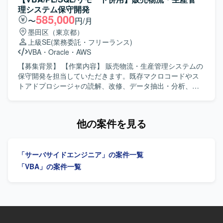
明・展開できる方を歓迎いたします。トレードオフを整理
す。また、ユーザーや他システム担当との打合せを通じて
理システム保守開発
しながら現実的な意思決定ができる方や、初期フェーズか
要件や仕様の確認を行っていただきます。 【求める人物
585,000
〜
円/月
ら長期運用を見据えた拡張性ある設計ができる方にご参画
像】 ユーザーや他システム担当と円滑にコミュニケーショ
墨田区（東京都）
いただきたいと考えております。 【ポジションの魅力】 高
ンを取りながら業務を進めていただける方を求めていま
上級SE
(業務委託・フリーランス)
トラフィックかつ大量データを扱う人事統合基盤の中核シ
す。既存システムの仕様を読み解き、調査結果や設計内容
VBA
・
Oracle
・
AWS
ステムにおいて、アーキテクチャ設計から実装、運用まで
を分かりやすく説明できる方にマッチするポジションで
一貫して携わることができます。マイクロサービス間連携
す。 【ポジションの魅力】 金融市場系システムに携わりな
【募集背景】 【作業内容】 販売物流・生産管理システムの
やイベント駆動アーキテクチャなどの先進的な技術要素を
がら、パッケージ保守から小規模開発まで一貫した工程を
保守開発を担当していただきます。既存マクロコードやス
活用しながら、長期的なプロジェクトに深く関与していた
経験できる点が魅力です。ユーザーとの直接的なやり取り
トアドプロシージャの読解、改修、データ抽出・分析、業
だけます。社員エンジニアへの技術展開を通じて、組織全
や他システム担当との打合せを通じて、業務知識と技術ス
務効率化ツールの構築を行っていただきます。システム運
体の技術力向上にも影響を与えられる環境です。 【開発環
キルの双方を高めていただけます。 【開発環境】 SQLサー
用保守および設計開発に携わっていただきます。 【求める
境】 言語はGoを使用いたします。インフラはAWS上で構築
バやPL/SQL、ストアドプロシジャを用いた開発環境での業
人物像】 能動的に業務を推進し、関係部署や現場と円滑に
他の案件を見る
され、ECS、RDS、ElastiCache、SQS、SNS、
務となります。C#、VBA、Windowsバッチ、
連携できる方を求めています。 【ポジションの魅力】 販売
EventBridge、Lambdaなどを利用いたします。データベー
HULFT/DataMagic、FTP、JP1などに触れる機会もござい
物流・生産管理領域のシステム保守開発に幅広く携わるこ
スはRDB（PostgreSQLやAurora MySQLなど）およびRedis
ます。
とができます。 【開発環境】 Excel VBA、
を用いて構成されております。GitHub、Slack、Backlogな
「サーバサイドエンジニア」の案件一覧
Oracle（PL/SQL）を使用します。
どのツールを利用し、AIアシスタントとしてClaude
「VBA」の案件一覧
Code（Anthropic）を開発・業務に積極的に活用しておりま
す。