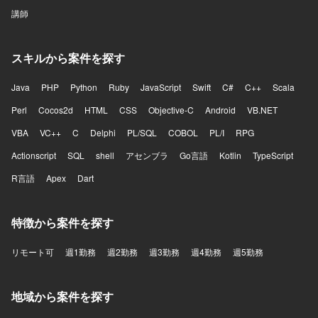
講師
スキルから案件を探す
Java
PHP
Python
Ruby
JavaScript
Swift
C#
C++
Scala
Perl
Cocos2d
HTML
CSS
Objective-C
Android
VB.NET
VBA
VC++
C
Delphi
PL/SQL
COBOL
PL/I
RPG
Actionscript
SQL
shell
アセンブラ
Go言語
Kotlin
TypeScript
R言語
Apex
Dart
特徴から案件を探す
リモート可
週1勤務
週2勤務
週3勤務
週4勤務
週5勤務
地域から案件を探す