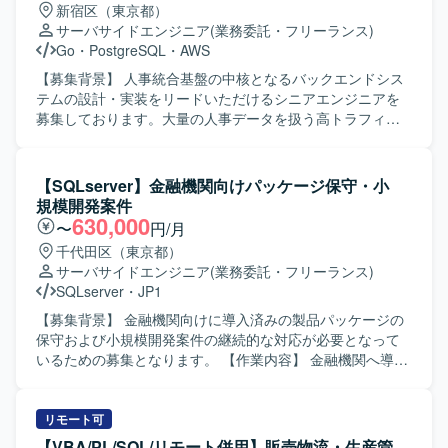
新宿区（東京都）
長期的なプロジェクトで腰を据えて経験を積むことができ
よび結果の整理・分析、改善提案までを担当していただき
サーバサイドエンジニア
(業務委託・フリーランス)
ます。 【開発環境】 ETL/EAIツール（ASTERIA Warp
ます。その後、テスト結果を踏まえた移行作業の支援や関
Go
・
PostgreSQL
・
AWS
等）、SQLを用いたデータベース、SVNまたはGitによる構
連する技術検証にも携わっていただきます。 【求める人物
成管理、Backlogによるタスク・情報管理、Senjuなどのジ
像】 テスト計画から実行までを主体的にリードし、関係者
【募集背景】 人事統合基盤の中核となるバックエンドシス
ョブ管理ツール、Snowflakeなどクラウド型データウェアハ
と連携しながら課題やリスクを整理できる方を求めており
テムの設計・実装をリードいただけるシニアエンジニアを
ウスとの連携環境を利用しております。
ます。負荷テストの結果からボトルネックを論理的に分析
募集しております。大量の人事データを扱う高トラフィッ
し、改善に向けた提案やコミュニケーションが行える方に
ク環境に対応したシステム構築と、信頼性の高いAPI基盤の
ご活躍いただけます。 【ポジションの魅力】 大規模な基盤
構築を推進していただきます。 【作業内容】 人事統合基盤
システムに対する仮想サーバー移行と負荷テストに一貫し
のバックエンドAPI設計・実装（高トラフィック・大規模デ
【SQLserver】金融機関向けパッケージ保守・小
て携わることで、クラウド環境における性能検証や移行プ
ータ対応）を行っていただきます。Webhookなどの到達保
規模開発案件
ロジェクトのノウハウを習得していただけます。IBMCloud
証を伴う非同期連携を含むマイクロサービス間連携の設
630,000
〜
円/月
環境での実務経験や、APIを用いた大規模な負荷テスト経験
計・実装を担当していただきます。SQSやEventBridgeなど
千代田区（東京都）
を積むことで、今後のインフラ・テストエンジニアとして
を用いたメッセージキュー・イベント駆動アーキテクチャ
サーバサイドエンジニア
(業務委託・フリーランス)
の市場価値向上が期待できます。 【開発環境】 IBMCloud
の導入を進めていただきます。10万件規模のCSV入出力な
SQLserver
・
JP1
上の仮想サーバー環境を対象とし、負荷テストツールとし
ど、大量データを扱う非同期Worker構成の設計・実装を行
てJmeterを利用してテスト計画・実施を行っていただきま
っていただきます。AWS環境におけるECS、RDS、
【募集背景】 金融機関向けに導入済みの製品パッケージの
す。
ElastiCache、SQSなどを利用したインフラ構築・運用を担
保守および小規模開発案件の継続的な対応が必要となって
当していただきます。パフォーマンスチューニングや負荷
いるための募集となります。 【作業内容】 金融機関へ導入
試験の実施、社員エンジニアへのアーキテクチャ説明や技
済みの製品パッケージの保守や小規模案件対応を行ってい
術展開も行っていただきます。 【求める人物像】 信頼性・
ただきます。具体的には、ユーザー問合せ対応、既存機能
可用性を重視した設計思想をお持ちの方を求めておりま
の調査および変更調査の把握を目的とした資料作成、設
リモート可
す。アーキテクチャの意図や設計判断をわかりやすく説
計・製造・試験までの一連の工程を担当していただきま
【VBA/PL/SQL/リモート併用】販売物流・生産管