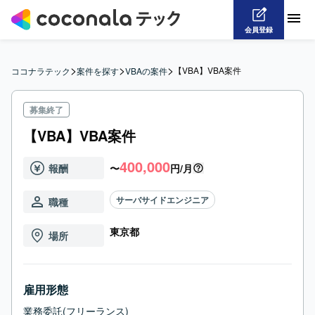
会員登録
>
>
>
【VBA】VBA案件
ココナラテック
案件を探す
VBAの案件
募集終了
【VBA】VBA案件
400,000
報酬
〜
円/月
サーバサイドエンジニア
職種
東京都
場所
雇用形態
業務委託(フリーランス)