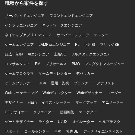
職種から案件を探す
サーバサイドエンジニア
フロントエンドエンジニア
インフラエンジニア
ネットワークエンジニア
ネイティブアプリエンジニア
サーバーエンジニア
テスター
ゲームエンジニア
LAMP系エンジニア
PL
汎用機
ブリッジSE
組込・制御
AIエンジニア
上級SE
フルスタックエンジニア
コンサルタント
PM
プリセールス
PMO
プロダクトマネージャー
ゲームプログラマ
ゲームディレクター
デバッカー
ゲームプランナー
DBA
運用・監視
プランナー
アナリスト
Webマーケティング
Webディレクター
Webデザイナー
コーダー
デザイナー
Flash
イラストレーター
マークアップ
アニメーター
CGデザイナー
クリエイター
動画編集
マーケター
ゲームデザイナー
ライター
UI/UX
オペレーター
ヘルプデスク
サポート
コールセンター
事務
社内SE
データサイエンティスト