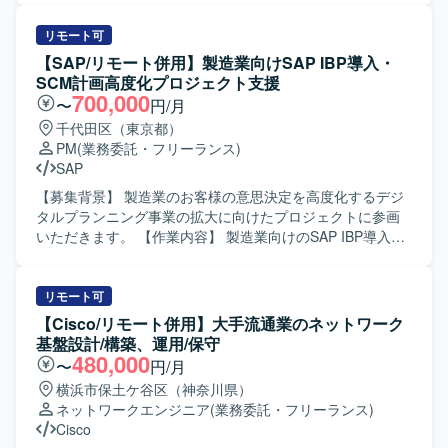
主体的に取り組める方を歓迎いたします。 【ポジションの
Webアプリケーション開発を行っていただきます。 要件定
魅力】 不動産取引における課題解決という社会的インパク
義からテストまで一連の工程に携わり、特にフロントエン
リモート可
トの大きい領域で、新規プロダクト開発をリードできるポ
ド領域の設計・実装・テストを中心にご対応いただきま
【SAP/リモート併用】製造業向けSAP IBP導入・
ジションです。企画段階から開発プロセス全体に関わるこ
す。 【求める人物像】 新規デジタルプロダクト開発に主体
SCM計画高度化プロジェクト支援
とができ、スクラムを活用したプロジェクト運営を通じ
的に関わり、チーム開発の中で自律的にコミュニケーショ
700,000
〜
円/月
て、マネジメントスキルやアジャイル開発の知見をさらに
ンを取りながら開発を推進いただける方を求めています。
千代田区（東京都）
深めていただけます。プロダクトの成長とともに、ご自身
【ポジションの魅力】 学校教育現場のデジタル化を推進す
PM
(業務委託・フリーランス)
のキャリアやスキルの拡張も実感いただける環境となって
る社会的インパクトの大きいプロジェクトに関わっていた
SAP
おります。 【開発環境】 フロントエンドはTypeScript、
だけます。 大規模ユーザーを想定したサービス開発に携わ
React.js、Next.jsを利用しております。バックエンドは
ることで、スケーラビリティやパフォーマンスを意識した
【募集背景】 製造業のお客様の意思決定を高度化するデジ
TypeScript、Node.js、Pythonを用いて開発を行っておりま
設計・開発の経験を積むことができます。 【開発環境】
タルプランニング事業の拡大に向けたプロジェクトに参画
す。インフラはGoogle Cloud PlatformおよびCDKTFを採用
Goを用いたWebアプリケーションとAWS環境を中心とした
いただきます。 【作業内容】 製造業向けのSAP IBP導入お
しており、Slack、Notion、Github、Google Workspaceな
開発体制で、RDBMSやGit/GitHubを利用したスクラム開発
よびサプライチェーン計画高度化プロジェクトにおいて、
どのツールを活用してプロジェクト運営と情報共有を行っ
を行います。
生産管理や生産計画領域のシステム導入支援を行っていた
ております。
だきます。組立またはプロセス製造業におけるサプライチ
リモート可
ェーン計画(PSI)業務を踏まえ、要件整理や計画プロセスの
【Cisco/リモート併用】大手流通業のネットワーク
高度化に向けた支援を実施いただきます。プロジェクトの
基盤設計/構築、運用/保守
推進や関係者との調整を通じて、計画業務の高度化を図っ
480,000
〜
円/月
ていただきます。 【求める人物像】 生産管理または生産計
横浜市保土ケ谷区（神奈川県）
画に関する深い業務理解をお持ちで、自ら主体的にプロジ
ネットワークエンジニア
(業務委託・フリーランス)
ェクトを推進いただける方を求めています。関係者と円滑
Cisco
にコミュニケーションを取りながら、課題を整理し解決に