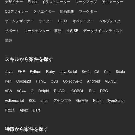
デザイナー
Flash
イラストレーター
マークアップ
アニメーター
CGデザイナー
クリエイター
動画編集
マーケター
ゲームデザイナー
ライター
UI/UX
オペレーター
ヘルプデスク
サポート
コールセンター
事務
社内SE
データサイエンティスト
講師
スキルから案件を探す
Java
PHP
Python
Ruby
JavaScript
Swift
C#
C++
Scala
Perl
Cocos2d
HTML
CSS
Objective-C
Android
VB.NET
VBA
VC++
C
Delphi
PL/SQL
COBOL
PL/I
RPG
Actionscript
SQL
shell
アセンブラ
Go言語
Kotlin
TypeScript
R言語
Apex
Dart
特徴から案件を探す