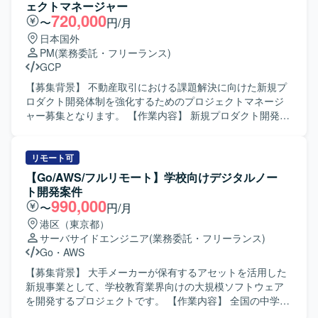
ェクトマネージャー
720,000
〜
円/月
日本国外
PM
(業務委託・フリーランス)
GCP
【募集背景】 不動産取引における課題解決に向けた新規プ
ロダクト開発体制を強化するためのプロジェクトマネージ
ャー募集となります。 【作業内容】 新規プロダクト開発を
リードするプロジェクトマネジメント業務を担当していた
だきます。具体的には、プロジェクト計画の策定やプロダ
クトバックログの管理、各スプリントの計画およびタスク
リモート可
進捗管理、スプリントレトロスペクティブの実施を行って
【Go/AWS/フルリモート】学校向けデジタルノー
いただきます。また、課題管理やリスク管理などのプロジ
ト開発案件
ェクト実行管理、プロダクトの品質管理および品質向上施
990,000
〜
円/月
策の実践もお任せいたします。さらに、スクラムマスター
港区（東京都）
としてスクラムチームの運営を行っていただきます。 【求
サーバサイドエンジニア
(業務委託・フリーランス)
める人物像】 プロジェクトの目的やゴールを理解し、自律
Go
・
AWS
的に計画立案と推進ができる方を求めております。関係者
とのコミュニケーションを円滑に行い、課題やリスクを整
【募集背景】 大手メーカーが保有するアセットを活用した
理しながら着実にプロジェクトを前進させられる方にご活
新規事業として、学校教育業界向けの大規模ソフトウェア
躍いただきたいと考えております。スクラムチームの一員
を開発するプロジェクトです。 【作業内容】 全国の中学
としてチームワークを重視しつつ、改善提案や品質向上に
生・高校生が利用する学校向けデジタルノートサービスの