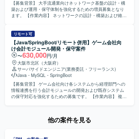
導ける方にご参画いただきたいです。 【ポジションの魅
【募集背景】 大手流通業向けネットワーク基盤の設計・構
力】 製造業のサプライチェーン計画領域において、最新の
築および運用・保守体制を強化するための増員募集となり
計画ソリューションを活用しながら、意思決定高度化に直
ます。 【作業内容】 ネットワークの設計・構築および維持
接貢献できるプロジェクトになります。生産系に強い知見
保守支援業務を行います。具体的には、基本設計・詳細設
を生かしつつ、デジタルプランニング事業の中心で経験を
計、単体から連結テスト、リリース作業まで一連の工程を
積んでいただけます。 【開発環境】 SAP IBPおよびサプラ
ご担当いただきます。コンフィグや手順書の作成を行い、
リモート可
イチェーン計画関連ツールを用いた環境で作業していただ
ネットワーク機器の設定変更作業も実施いたします。デー
【Java/SpringBoot/リモート併用】ゲーム会社向
きます。
タセンタ内の構築案件や要件追加案件において、詳細設計
け会計モジュール開発・保守案件
から一人称で対応し、顧客や他メンバと連携しながら案件
630,000
〜
円/月
を推進していただきます。 【求める人物像】 ネットワーク
大阪市北区（大阪府）
設計・構築の実務経験を活かし、自ら課題を見つけて主体
サーバサイドエンジニア
(業務委託・フリーランス)
的に行動できる方を求めています。顧客やチームメンバと
Java
・
MySQL
・
SpringBoot
円滑にコミュニケーションを取りながら、責任感を持って
案件を推進できる方にマッチするポジションです。 【ポジ
【募集背景】 ゲーム会社向け各システムから経理部門への
ションの魅力】 大手流通業向けの大規模ネットワーク基盤
情報連携を行う会計モジュールの開発および既存システム
に上流工程から携わることができ、設計から構築、テス
の保守対応を強化するための募集です。 【作業内容】 複数
ト、リリースまで一貫して経験を積むことができます。
システムに対する会計モジュール開発および保守対応を行
Cisco製品を中心とした実務を通じて、各種プロトコルの知
います。主な作業は基本設計、開発、JUnitを用いたテスト
見や設計スキルをさらに高めることができます。 【開発環
実装、各種テスト対応となります。今後は要件定義や基本
他の案件を見る
境】 Cisco製ネットワーク機器を中心としたネットワーク環
設計などの上流工程にも携わっていただく予定です。 【求
境での設計・構築および保守運用となります。
める人物像】 Webおよびバッチ処理の開発経験があり、自
立して開発を進めることができる方を求めています。将来