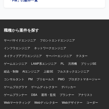
「PM」の案件一覧
的に要件定義や基本設計を主体的に担っていく意欲があ
り、継続的に長期参画いただける方が望ましいです。 【ポ
ジションの魅力】 ゲーム会社向けの会計モジュールという
業務寄りの領域において、開発からテスト、将来的には設
計や要件定義まで幅広い工程に関わることができます。複
数システムを横断した保守および拡張を経験できるため、
職種から案件を探す
業務知識と技術力の双方を高めていくことができます。
【開発環境】 Java、SpringBoot、MySQLを用いたWebおよ
びバッチの開発環境です。JUnitを用いたテスト実装も行い
サーバサイドエンジニア
フロントエンドエンジニア
ます。
インフラエンジニア
ネットワークエンジニア
ネイティブアプリエンジニア
サーバーエンジニア
テスター
ゲームエンジニア
LAMP系エンジニア
PL
汎用機
ブリッジSE
組込・制御
AIエンジニア
上級SE
フルスタックエンジニア
コンサルタント
PM
プリセールス
PMO
プロダクトマネージャー
ゲームプログラマ
ゲームディレクター
デバッカー
ゲームプランナー
DBA
運用・監視
プランナー
アナリスト
Webマーケティング
Webディレクター
Webデザイナー
コーダー