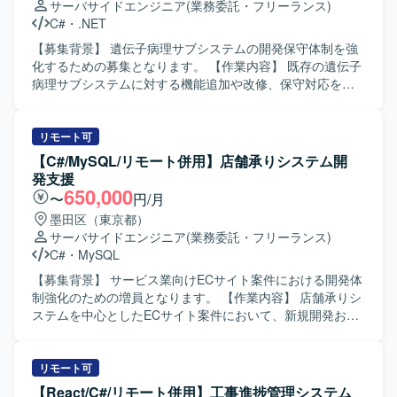
サーバサイドエンジニア
(業務委託・フリーランス)
して粘り強く取り組める方にマッチする環境です。 【ポジ
C#
・
.NET
ションの魅力】 基幹となる販売管理システムに長期的に関
わることで、業務知識と技術スキルの両面を深めていただ
【募集背景】 遺伝子病理サブシステムの開発保守体制を強
けます。要件確認からリリースまで一貫して携わることが
化するための募集となります。 【作業内容】 既存の遺伝子
できるため、上流から下流までの経験を積むことができま
病理サブシステムに対する機能追加や改修、保守対応をご
す。 【開発環境】 C#（.NET）、VB.NETなどのオープン系
担当いただきます。詳細な作業内容については、面談時に
言語を用いた販売管理システムの開発・保守環境となりま
ご説明いたします。 【求める人物像】 システムの品質を意
す。
識しながら設計からテストまで主体的に対応いただける方
リモート可
を求めております。 【ポジションの魅力】 医療系システム
【C#/MySQL/リモート併用】店舗承りシステム開
の開発保守に携わることで、専門性の高い業務ドメインの
発支援
知見を深めていただけます。 【開発環境】 C#およびC++を
650,000
〜
円/月
用いた開発環境となります。
墨田区（東京都）
サーバサイドエンジニア
(業務委託・フリーランス)
C#
・
MySQL
【募集背景】 サービス業向けECサイト案件における開発体
制強化のための増員となります。 【作業内容】 店舗承りシ
ステムを中心としたECサイト案件において、新規開発およ
び既存機能の改修開発、品質向上対応をご担当いただきま
す。設計書やソースコードを確認しながら、詳細設計、製
造、テストまで一貫してご対応いただきます。また、参画
リモート可
後の状況やスキル、ご経験に応じて、他案件の開発支援を
【React/C#/リモート併用】工事進捗管理システム