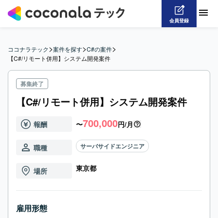
会員登録
>
>
>
ココナラテック
案件を探す
C#の案件
【C#/リモート併用】システム開発案件
募集終了
【C#/リモート併用】システム開発案件
700,000
報酬
〜
円/月
サーバサイドエンジニア
職種
東京都
場所
雇用形態