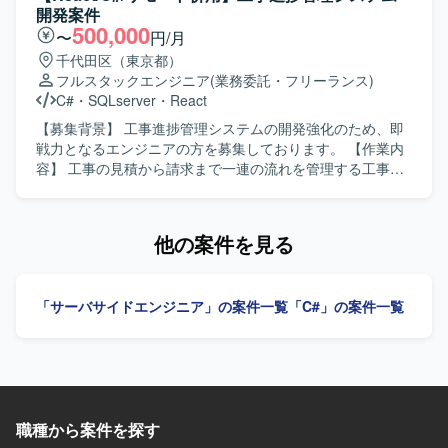
ご担当いただく可能性があります。具体的には、詳細設
開発案件
計、プログラム開発、既存機能改修、不具合調査・改修、
500,000
〜
円/月
単体テスト・結合テスト、各種ドキュメントの作成・修正
千代田区（東京都）
などを実施いただきます。 【求める人物像】 主体的に業務
フルスタックエンジニア
(業務委託・フリーランス)
へ取り組み、自ら課題を把握して解決に向けて動いていた
C#
・
SQLserver
・
React
だける方を求めております。周囲と円滑なコミュニケーシ
ョンを取りながら、チームメンバーと協力して業務を推進
【募集背景】 工事進捗管理システムの開発強化のため、即
できる方、状況の変化に応じて柔軟に業務対応いただける
戦力となるエンジニアの方を募集しております。 【作業内
方が望ましいです。 【ポジションの魅力】 ECサイト案件
容】 工事の見積から請求まで一連の流れを管理する工事進
において、詳細設計からテストまで一貫して携わることが
捗管理システムにおいて、プログラミングおよび単体テス
できるため、上流から下流まで幅広い工程の経験を積むこ
トを実施していただきます。画面側をReact、サーバー側を
とができます。新規開発だけでなく既存機能の改修や品質
C#で実装されたWebシステムの機能追加や改修、品質確認
他の案件を見る
向上対応にも関わることで、安定稼働やパフォーマンス向
などを行っていただきます。 【求める人物像】 Reactの実
上を意識した開発スキルを高めることができます。参画後
装難易度が高い状況のため、Reactを中心としたフロントエ
のスキルやご経験に応じて他案件にも関わる機会があり、
ンド開発に強みをお持ちの方を求めております。技術に対
「サーバサイドエンジニア」の案件一覧
「C#」の案件一覧
多様なドメインの開発経験を積める環境です。 【開発環
して前向きにキャッチアップできる方、技術レビューに対
境】 C#を用いたWebシステム開発環境で、MySQLをデー
しても折れずに改善に取り組めるメンタル面の強さをお持
タベースとして利用いたします。Windows環境上での開発
ちの方です。若くて真面目なメンバーと協調しながら、自
となり、バージョン管理ツールとしてGitを利用するケース
律的に手を動かしていただける方を歓迎いたします。 【ポ
があります。
ジションの魅力】 ReactとC#を用いたWebシステム開発に
おいて、フロントエンドとサーバーサイド双方の実装経験
職種から案件を探す
を積むことができます。技術水準の高いリーダーやフォロ