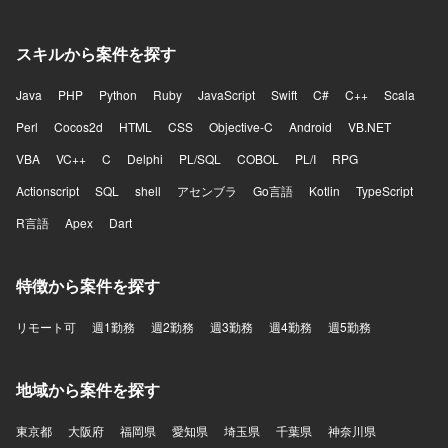
スキルから案件を探す
Java
PHP
Python
Ruby
JavaScript
Swift
C#
C++
Scala
Perl
Cocos2d
HTML
CSS
Objective-C
Android
VB.NET
VBA
VC++
C
Delphi
PL/SQL
COBOL
PL/I
RPG
Actionscript
SQL
shell
アセンブラ
Go言語
Kotlin
TypeScript
R言語
Apex
Dart
特徴から案件を探す
リモート可
週1勤務
週2勤務
週3勤務
週4勤務
週5勤務
地域から案件を探す
東京都
大阪府
福岡県
愛知県
埼玉県
千葉県
神奈川県