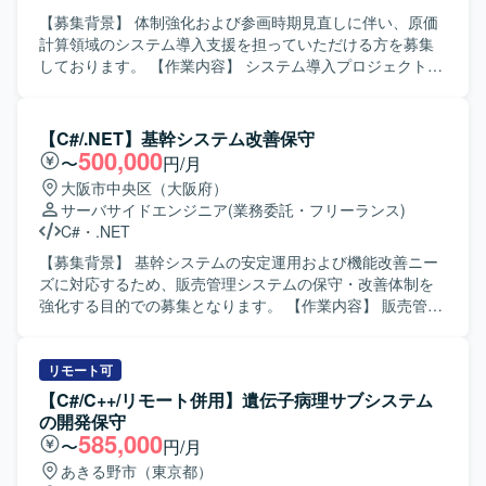
【募集背景】 体制強化および参画時期見直しに伴い、原価
計算領域のシステム導入支援を担っていただける方を募集
しております。 【作業内容】 システム導入プロジェクトに
おいて、原価計算領域の詳細設計工程から参画していただ
きます。 会計および生産管理に関連する原価計算領域にお
ける業務支援を中心に対応していただきます。 プロジェク
【C#/.NET】基幹システム改善保守
トリーダーの補佐として、設計内容の整理や関係者との調
500,000
〜
円/月
整などを行っていただきます。 【求める人物像】 会計や生
大阪市中央区（大阪府）
産管理の業務を理解しながら、システム導入に主体的に関
サーバサイドエンジニア
(業務委託・フリーランス)
わっていただける方を求めております。 リーダー補佐とし
C#
・
.NET
て周囲とコミュニケーションを取りつつ、責任感を持って
業務を推進いただける方を歓迎いたします。 【ポジション
【募集背景】 基幹システムの安定運用および機能改善ニー
の魅力】 管理会計・原価計算領域に特化した業務知識を活
ズに対応するため、販売管理システムの保守・改善体制を
かしつつ、システム導入プロジェクトの上流工程に関わる
強化する目的での募集となります。 【作業内容】 販売管理
ことができます。 リーダー補佐ポジションとして、マネジ
システムの保守対応および機能改善対応をご担当いただき
メント寄りの経験を積みながら業務支援スキルを高めてい
ます。具体的には、要件確認から設計、開発、テスト、リ
ただけます。 【開発環境】 開発言語としてC#.net、
リースまで一連の工程をお任せいたします。既存機能の改
リモート可
ASP.netが利用されております。
修や不具合対応に加え、業務要望に基づく機能追加なども
【C#/C++/リモート併用】遺伝子病理サブシステム
行っていただきます。 【求める人物像】 システムの現状を
の開発保守
理解しながら、関係者と円滑にコミュニケーションを取
585,000
〜
円/月
り、自発的に改善提案や課題解決に取り組んでいただける
あきる野市（東京都）
方を求めております。既存システムの保守・改善業務に対