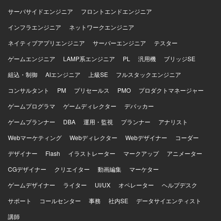
ー担当エンジニアと共に開発を行うことで、コード品質や
設計力の向上が期待できます。 【開発環境】 フロントエン
サーバサイドエンジニア
フロントエンドエンジニア
ドにReact、サーバーサイドにC#、データベースにSQL
インフラエンジニア
ネットワークエンジニア
Serverを利用したWebシステムとなります。
ネイティブアプリエンジニア
サーバーエンジニア
テスター
ゲームエンジニア
LAMP系エンジニア
PL
汎用機
ブリッジSE
組込・制御
AIエンジニア
上級SE
フルスタックエンジニア
コンサルタント
PM
プリセールス
PMO
プロダクトマネージャー
ゲームプログラマ
ゲームディレクター
デバッカー
ゲームプランナー
DBA
運用・監視
プランナー
アナリスト
Webマーケティング
Webディレクター
Webデザイナー
コーダー
デザイナー
Flash
イラストレーター
マークアップ
アニメーター
CGデザイナー
クリエイター
動画編集
マーケター
ゲームデザイナー
ライター
UI/UX
オペレーター
ヘルプデスク
サポート
コールセンター
事務
社内SE
データサイエンティスト
講師