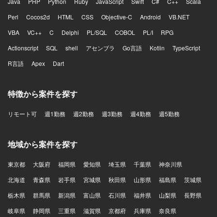
Java
PHP
Python
Ruby
JavaScript
Swift
C#
C++
Scala
Perl
Cocos2d
HTML
CSS
Objective-C
Android
VB.NET
VBA
VC++
C
Delphi
PL/SQL
COBOL
PL/I
RPG
Actionscript
SQL
shell
アセンブラ
Go言語
Kotlin
TypeScript
R言語
Apex
Dart
特徴から案件を探す
リモート可
週1勤務
週2勤務
週3勤務
週4勤務
週5勤務
地域から案件を探す
東京都
大阪府
福岡県
愛知県
埼玉県
千葉県
神奈川県
北海道
青森県
岩手県
宮城県
秋田県
山形県
福島県
茨城県
栃木県
群馬県
新潟県
富山県
石川県
福井県
山梨県
長野県
岐阜県
静岡県
三重県
滋賀県
京都府
兵庫県
奈良県