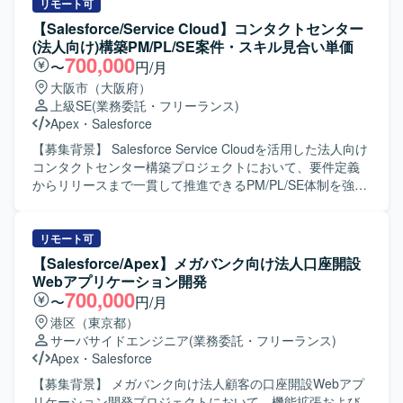
守対応や問合せ対応を行っていただきます。 ・顧客との週
リモート可
次定例ミーティングに参加し、方針のすり合わせや課題整
【Salesforce/Service Cloud】コンタクトセンター
理、対応内容の説明を実施していただきます。 ・既存機能
(法人向け)構築PM/PL/SE案件・スキル見合い単価
の仕様に関する質疑応答や、標準機能および軽微なApex、
700,000
〜
円/月
Visualforceを用いた機能改修を行っていただきます。 ・新
大阪市（大阪府）
規機能について、対応方針の検討から設計・実装・受け入
上級SE
(業務委託・フリーランス)
れまで一連の対応を担当していただきます。 ・その他、関
Apex
・
Salesforce
連する開発要件についても状況に応じて対応していただき
ます。 【求める人物像】 ・顧客とのコミュニケーションを
【募集背景】 Salesforce Service Cloudを活用した法人向け
通じて課題を整理し、自ら主体的に提案・推進していただ
コンタクトセンター構築プロジェクトにおいて、要件定義
ける方を求めております。 ・Salesforceに関する知識や経
からリリースまで一貫して推進できるPM/PL/SE体制を強化
験を活かしつつ、新しい機能や周辺サービスについても前
するための募集となります。 【作業内容】 PMとしては、
向きにキャッチアップしていただける方が望ましいです。
プロジェクト全体の進捗・課題・リスク管理、スケジュー
【ポジションの魅力】 ・Salesforceの複数クラウド
ル調整、顧客折衝、各種会議のファシリテート、メンバー
リモート可
（ServiceCloud, SalesCloud, Classic環境など）に関わるこ
管理、成果物レビューおよび品質・納期・スコープ管理を
【Salesforce/Apex】メガバンク向け法人口座開設
とで、幅広い機能・領域の知見を深めていただけます。 ・
ご担当いただきます。 PLとしては、業務要件整理、業務お
Webアプリケーション開発
顧客折衝から実装まで一貫して対応することで、上流工程
よび運用フロー設計、Salesforce機能設計・仕様調整、設計
700,000
〜
円/月
から開発までのスキルをバランスよく高めることができま
レビュー、開発メンバーの管理・フォロー、テスト計画や
港区（東京都）
す。 ・継続的な保守・改善を通じて、長期的な関係構築と
移行・リリース支援をご担当いただきます。 SEとしては、
サーバサイドエンジニア
(業務委託・フリーランス)
業務理解を深める経験を積んでいただけます。 【開発環
Salesforce機能の設定・開発、外部連携のSalesforce側対
Apex
・
Salesforce
境】 Salesforce（ServiceCloud, SalesCloud, Classic環
応、設計書などのドキュメント作成、テスト仕様書作成お
境）、Apex、Visualforce、AccountEngagement（旧
よびテスト実施、不具合対応、移行・リリース支援をご担
【募集背景】 メガバンク向け法人顧客の口座開設Webアプ
Pardot）などを利用した環境となっております。
当いただきます。 【求める人物像】 上流工程を自走でき、
リケーション開発プロジェクトにおいて、機能拡張および