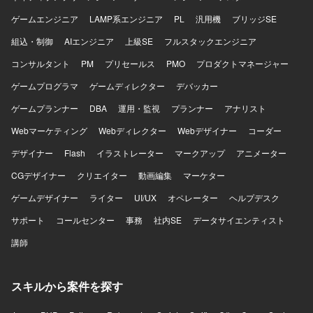
ゲームエンジニア
LAMP系エンジニア
PL
汎用機
ブリッジSE
組込・制御
AIエンジニア
上級SE
フルスタックエンジニア
コンサルタント
PM
プリセールス
PMO
プロダクトマネージャー
ゲームプログラマ
ゲームディレクター
デバッカー
ゲームプランナー
DBA
運用・監視
プランナー
アナリスト
Webマーケティング
Webディレクター
Webデザイナー
コーダー
デザイナー
Flash
イラストレーター
マークアップ
アニメーター
CGデザイナー
クリエイター
動画編集
マーケター
ゲームデザイナー
ライター
UI/UX
オペレーター
ヘルプデスク
サポート
コールセンター
事務
社内SE
データサイエンティスト
講師
スキルから案件を探す