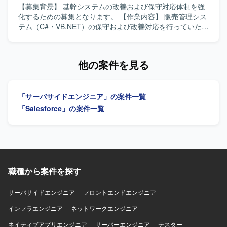
しています。
Financial Service Cloudをはじめとした金融領域特有の知見
【募集背景】 基幹システムの改善および保守対応体制を強
を深めていただけます。要件調整からリリースまで幅広い
化するための募集となります。 【作業内容】 販売管理シス
工程を経験できるため、上流工程スキルや折衝力の向上も
テム（C#・VB.NET）の保守および改善対応を行っていただ
期待できます。 【開発環境】 Salesforceを中心としたワー
きます。要件確認から開発、テスト、リリースまで一連の
クフロー基盤上での開発環境となります。
工程を幅広くご担当いただきます。 【求める人物像】 能動
的かつ主体的に行動できる方を求めています。前向きで柔
他の案件を見る
軟な思考を持ち、状況に応じて自ら考えて動ける方です。
【ポジションの魅力】 基幹系販売管理システムの保守・改
善を通じて、業務知識と開発スキルを一体的に高めていく
「サーバサイドエンジニア」の案件一覧
ことができます。上流からリリースまで一貫して関われる
ため、システム全体の流れを把握しながらスキルアップし
「Salesforce」の案件一覧
ていただけます。 【開発環境】 C#.NET、VB.NET を用い
た販売管理システムの開発・保守環境となります。
職種から案件を探す
サーバサイドエンジニア
フロントエンドエンジニア
インフラエンジニア
ネットワークエンジニア
ネイティブアプリエンジニア
サーバーエンジニア
テスター