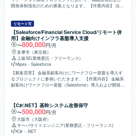
設計から実装まで一貫して対応できる方を求めています。
開発体制強化のための募集となります。 【作業内容】 法人
能動的に日本語でコミュニケーションを取りながら、関係
顧客の口座開設を申し込むためのSalesforceベースのWebア
者と連携し主体的に課題解決に取り組める方にご活躍いた
プリケーション開発に携わっていただきます。Salesforce
だきたいと考えております。長期的な参画を前提に、継続
ApexやAura、もしくはJavaによるWebアプリケーションの
リモート可
的な改善提案や業務理解の深化に取り組んでいただける方
知見を生かし、画面機能を中心とした設計・開発・テスト
【Salesforce/Financial Service Cloud/リモート併
を歓迎いたします。 【ポジションの魅力】 法人向けコンタ
を担当していただきます。6月以降は特に開発作業がメイン
用】金融向けインフラ基盤導入支援
クトセンター領域において、Salesforce Service Cloudや
となり、仕様を踏まえた実装および単体・結合テストを自
800,000
〜
円/月
Data Cloud / Agentforceなどの最新機能を活用した構築プロ
走して進めていただきます。 【求める人物像】 与えられた
多摩市（東京都）
ジェクトに上流から参画できる環境です。PM/PL/SEそれぞ
タスクを独力でやり切る主体性をお持ちの方を求めていま
上級SE
(業務委託・フリーランス)
れのポジションで、大規模案件の推進経験や外部連携を含
す。周囲とコミュニケーションを取りながら、仕様理解や
Apex
・
Salesforce
む統合案件の知見を深めながら、長期的な視点でキャリア
設計意図を踏まえて開発を進められる方、金融ドメインに
形成に取り組んでいただけます。 【開発環境】 Salesforce
対しても学習意欲を持って取り組んでいただける方が望ま
【募集背景】 金融系顧客向けにワークフロー基盤を導入す
Service Cloudを中心とした構成にて、CTIや外部システム
しいです。 【ポジションの魅力】 大規模なメガバンク向け
るプロジェクトに参画いただきます。 【作業内容】 金融系
とのAPI・SSO・バッチ連携などを含む環境での構築・開発
システム開発に参画することで、金融業界特有の業務知識
顧客向けワークフロー基盤（Salesforce）導入および開発支
を行います。
と、Salesforceを中心としたクラウドアプリケーション開発
援業務を担当していただきます。お客様との要件調整から
のスキルを同時に習得していただけます。画面開発の比重
調査、開発（基本設計、詳細設計）、テスト、リリースま
が高いため、ユーザー体験を意識した設計・実装の経験を
で一連の工程をご担当いただきます。 【求める人物像】 自
【C#/.NET】基幹システム改善保守
積むことができ、将来的なフルスタック志向のキャリアに
ら進んでコミュニケーションを図りながら要件調整ができ
500,000
〜
円/月
もつながるポジションです。 【開発環境】 Salesforceを基
る方を求めています。想定される作業を一人称で遂行で
大阪市（大阪府）
盤とした環境で、ApexやAuraなどの機能を用いたWebアプ
き、新しい業務についても積極的に学びキャッチアップい
サーバサイドエンジニア
(業務委託・フリーランス)
リケーション開発を行います。帳票はSVF Cloudを利用し、
ただける方にマッチするポジションです。 【ポジションの
C#
・
.NET
アジャイル開発のプラクティスを取り入れた進め方を想定
魅力】 金融業界向けのSalesforce案件に携わることで、