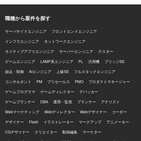
職種から案件を探す
サーバサイドエンジニア
フロントエンドエンジニア
インフラエンジニア
ネットワークエンジニア
ネイティブアプリエンジニア
サーバーエンジニア
テスター
ゲームエンジニア
LAMP系エンジニア
PL
汎用機
ブリッジSE
組込・制御
AIエンジニア
上級SE
フルスタックエンジニア
コンサルタント
PM
プリセールス
PMO
プロダクトマネージャー
ゲームプログラマ
ゲームディレクター
デバッカー
ゲームプランナー
DBA
運用・監視
プランナー
アナリスト
Webマーケティング
Webディレクター
Webデザイナー
コーダー
デザイナー
Flash
イラストレーター
マークアップ
アニメーター
CGデザイナー
クリエイター
動画編集
マーケター