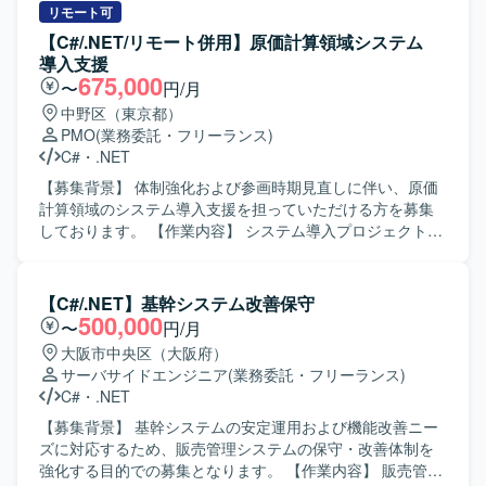
リモート可
【C#/.NET/リモート併用】原価計算領域システム
導入支援
675,000
〜
円/月
中野区（東京都）
PMO
(業務委託・フリーランス)
C#
・
.NET
【募集背景】 体制強化および参画時期見直しに伴い、原価
計算領域のシステム導入支援を担っていただける方を募集
しております。 【作業内容】 システム導入プロジェクトに
おいて、原価計算領域の詳細設計工程から参画していただ
きます。 会計および生産管理に関連する原価計算領域にお
ける業務支援を中心に対応していただきます。 プロジェク
【C#/.NET】基幹システム改善保守
トリーダーの補佐として、設計内容の整理や関係者との調
500,000
〜
円/月
整などを行っていただきます。 【求める人物像】 会計や生
大阪市中央区（大阪府）
産管理の業務を理解しながら、システム導入に主体的に関
サーバサイドエンジニア
(業務委託・フリーランス)
わっていただける方を求めております。 リーダー補佐とし
C#
・
.NET
て周囲とコミュニケーションを取りつつ、責任感を持って
業務を推進いただける方を歓迎いたします。 【ポジション
【募集背景】 基幹システムの安定運用および機能改善ニー
の魅力】 管理会計・原価計算領域に特化した業務知識を活
ズに対応するため、販売管理システムの保守・改善体制を
かしつつ、システム導入プロジェクトの上流工程に関わる
強化する目的での募集となります。 【作業内容】 販売管理