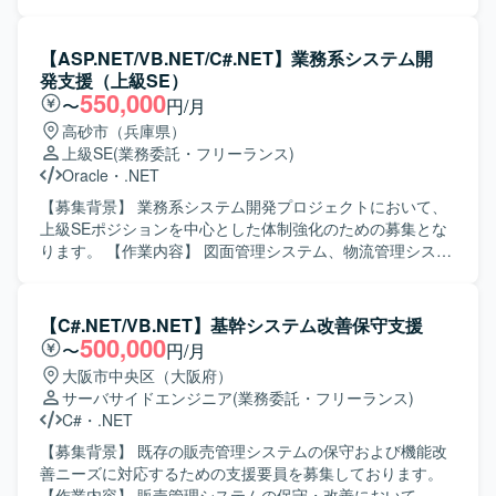
ことができます。 リーダー補佐ポジションとして、マネジ
システムの保守対応および機能改善対応をご担当いただき
メント寄りの経験を積みながら業務支援スキルを高めてい
ます。具体的には、要件確認から設計、開発、テスト、リ
ただけます。 【開発環境】 開発言語としてC#.net、
リースまで一連の工程をお任せいたします。既存機能の改
【ASP.NET/VB.NET/C#.NET】業務系システム開
ASP.netが利用されております。
修や不具合対応に加え、業務要望に基づく機能追加なども
発支援（上級SE）
行っていただきます。 【求める人物像】 システムの現状を
550,000
〜
円/月
理解しながら、関係者と円滑にコミュニケーションを取
高砂市（兵庫県）
り、自発的に改善提案や課題解決に取り組んでいただける
上級SE
(業務委託・フリーランス)
方を求めております。既存システムの保守・改善業務に対
Oracle
・
.NET
して粘り強く取り組める方にマッチする環境です。 【ポジ
ションの魅力】 基幹となる販売管理システムに長期的に関
【募集背景】 業務系システム開発プロジェクトにおいて、
わることで、業務知識と技術スキルの両面を深めていただ
上級SEポジションを中心とした体制強化のための募集とな
けます。要件確認からリリースまで一貫して携わることが
ります。 【作業内容】 図面管理システム、物流管理システ
できるため、上流から下流までの経験を積むことができま
ム、在庫管理システム等の業務系システムにおいて、要件
す。 【開発環境】 C#（.NET）、VB.NETなどのオープン系
定義から結合テストまでの一連の工程を担当していただき
言語を用いた販売管理システムの開発・保守環境となりま
ます。既存システムの機能追加や改修、新規機能の設計・
【C#.NET/VB.NET】基幹システム改善保守支援
す。
実装を行いながら、品質を意識した開発を推進していただ
500,000
〜
円/月
きます。 【求める人物像】 お客様や上位SE、PGと円滑な
大阪市中央区（大阪府）
コミュニケーションを取りながら、主体的に業務を推進し
サーバサイドエンジニア
(業務委託・フリーランス)
ていただける方を求めています。複数システムを横断した
C#
・
.NET
業務理解を行い、状況に応じて柔軟に立ち回れる方が望ま
しいです。 【ポジションの魅力】 要件定義から結合テスト
【募集背景】 既存の販売管理システムの保守および機能改
まで上流から下流まで一貫して関わることができ、上級SE
善ニーズに対応するための支援要員を募集しております。
としてPL経験を活かしながら業務系システム開発のスキル
【作業内容】 販売管理システムの保守・改善において、要