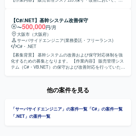
をさらに高めていただけます。複数の業務領域のシステム
件確認から基本設計、開発、テスト、リリースまで一貫し
に携わることで、ドメイン知識や設計力を広く身につける
てご担当いただきます。既存機能の改修や不具合対応、新
ことができます。 【開発環境】 ASP.NET、VB.NET、
規機能追加などを行っていただきます。 【求める人物像】
【C#/.NET】基幹システム改善保守
C#.NET、PL/SQL、RDB（SQLServer、Oracle）などを用
主体的に業務を推進し、前向きかつ柔軟に対応できる方を
500,000
〜
円/月
いた業務系システム開発環境となります。
求めております。 【ポジションの魅力】 上流工程からリリ
大阪市（大阪府）
ースまで一連の工程に携わることができ、基幹系システム
サーバサイドエンジニア
(業務委託・フリーランス)
の保守・改善を通じて業務知識と開発スキルの双方を高め
C#
・
.NET
ていただけます。 【開発環境】 C#.NET、VB.NETを用いた
販売管理システムの開発・保守環境となります。
【募集背景】 基幹システムの改善および保守対応体制を強
化するための募集となります。 【作業内容】 販売管理シス
テム（C#・VB.NET）の保守および改善対応を行っていただ
きます。要件確認から開発、テスト、リリースまで一連の
工程を幅広くご担当いただきます。 【求める人物像】 能動
的かつ主体的に行動できる方を求めています。前向きで柔
他の案件を見る
軟な思考を持ち、状況に応じて自ら考えて動ける方です。
【ポジションの魅力】 基幹系販売管理システムの保守・改
善を通じて、業務知識と開発スキルを一体的に高めていく
「サーバサイドエンジニア」の案件一覧
「C#」の案件一覧
ことができます。上流からリリースまで一貫して関われる
ため、システム全体の流れを把握しながらスキルアップし
「.NET」の案件一覧
ていただけます。 【開発環境】 C#.NET、VB.NET を用い
た販売管理システムの開発・保守環境となります。