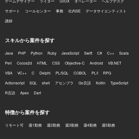
ゲームデザイナー
ライター
UI/UX
オペレーター
ヘルプデスク
サポート
コールセンター
事務
社内SE
データサイエンティスト
講師
スキルから案件を探す
Java
PHP
Python
Ruby
JavaScript
Swift
C#
C++
Scala
Perl
Cocos2d
HTML
CSS
Objective-C
Android
VB.NET
VBA
VC++
C
Delphi
PL/SQL
COBOL
PL/I
RPG
Actionscript
SQL
shell
アセンブラ
Go言語
Kotlin
TypeScript
R言語
Apex
Dart
特徴から案件を探す
リモート可
週1勤務
週2勤務
週3勤務
週4勤務
週5勤務