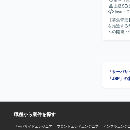
港区（東
上級SE
Java
・
D
【募集背景
を推進するための
ムの開発・
整や影響調
率が比較的
ールを活用し
物像】 自
【ポジショ
発・保守ま
「サーバサ
システム理
査・設計・
「JSP」の
す。 【開発環境】 Java / Linux / DB2 / 生成AIツールを利用して開発・保守を行っていただきま
す。
職種から案件を探す
サーバサイドエンジニア
フロントエンドエンジニア
インフラエンジ