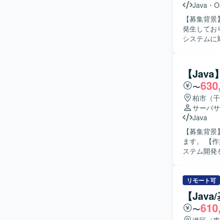
できるため
Java
・
O
改に伴う既
【募集背景
ブルシュートのノウハウ
発生しており
品WEBシ
システムに
ト改修やW
だきます。Ja
境で作業し
らシステム
析、帳票周りの修正・
【Jav
まで対応で
630
〜
られる方や
るポジションです。 【ポジションの魅力】 基幹系に
柏市（千
および帳票
サーバサ
を積むこと
Java
ダナイズに向けた知見を高め
【募集背景
／SVF／O
ます。 【作業内容】 保全ワークフローシステムの開発をご担当いただきます。JavaでのWebシ
す。
ステム開発
く柔軟にご対応いただきます。 【求
工程を自走
ただける方ですと望ましいです。
リモート可
ム開発に携
【Jav
心としたアプリケー
610
〜
システム開