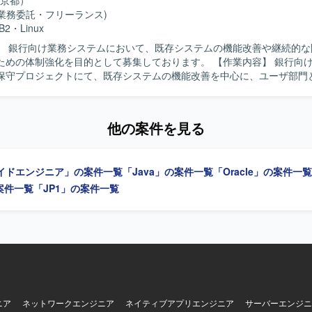
京都）
(業務委託・フリーランス)
B2
・
Linux
】 銀行向け業務システムにおいて、既存システムの機能改善や継続的な
体制強化を目的として募集しております。 【作業内容】 銀行向け業務システ
保守プロジェクトにて、既存システムの機能改善を中心に、ユーザ部門
査など上流工程から開発まで主体的に推進していただきます。調査・設
高く、システム理解を深めながら継続的に携わっていただきます。また、
ながら調査・設計・コーディング等の効率化を図っていただきます。 【求める人
他の案件を見る
ら調査や情報整理を行い、主体的に業務を推進していただける方を求めて
ンの魅力】 銀行向けの基幹業務システムに長期的に関わりながら、上流
で一貫して携わることができます。調査・設計工程の比率が高いため、
イドエンジニア」の案件一覧
「Java」の案件一覧
「Oracle」の案件一覧
解を深めながらスキルを磨いていただけます。また、生成AIツールを活
コーディングの効率化に取り組めるため、新しい技術への知見も広げて
案件一覧
「JP1」の案件一覧
ニア
ネットワークエンジニア
ネイティブアプリエンジニア
サーバーエンジニ