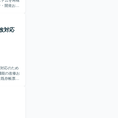
設計・開発およ
していただ
。 【求
だける方を
ーや指示出
更改対応
模かつミッ
築プロジェ
めることが
修対応のため
は既存帳票テ
ムの改修から
PoC後の改
していただ
に取り組め
取れる方で