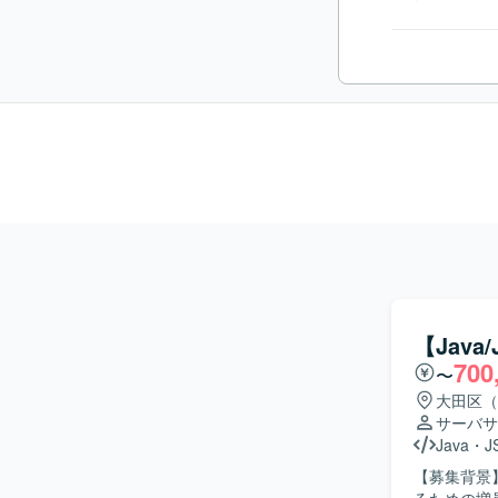
【Java
700
〜
大田区（
サーバサ
Java
・
J
【募集背景