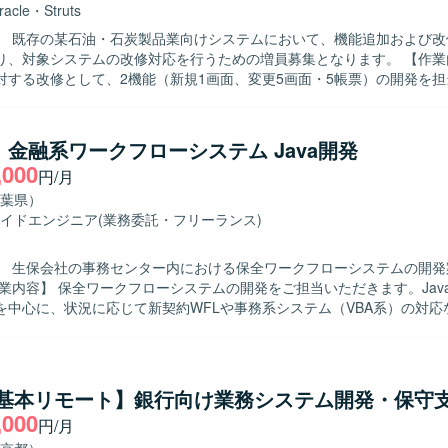
、アプリケーション改修スキルを実務的に高めることができます。クラ
racle
・
Struts
存資産の移行やPoC後の改修に携わることで、基盤更改プロジェクトの
】 既存の某石油・石炭製品業向けシステムにおいて、機能追加および改
も習得していただけます。 【開発環境】 Java／Springを用いた書店返
、対象システムの改修対応を行うための増員募集となります。 【作業内容】 既存
ステムの既存環境上での開発および改修作業を行っていただきます。帳票
対する改修として、2機能（新規1画面、変更5画面・5帳票）の開発を
ARデプロイ、テスト工程などを通じて、既存アプリケーションの保守開
va／Struts／JSP／JavaScript／SVF／Oracleを用いた設計、実装
ていただきます。
テストまでの一連の工程をご対応いただきます。既存仕様の把握や既存
追加開発なども含まれます。 【求める人物像】 自走して設計からテスト
a】金融系ワークフローシステム Java開発
きる方を求めております。既存システムの仕様を理解しながら粘り強く
,000
円/月
、関係者と円滑にコミュニケーションを取りながら業務を進められる方
近い業務システムの改修案件であり、画面
葉県）
開発を通じてフロントからバックエンドまで一連のWebアプリケーショ
イドエンジニア
(業務委託・フリーランス)
ができます。既存システムの改善に関わることで、業務理解とレガシー
ることができます。 【開発環境】 Java／Struts／JSP／JavaScript
】 生保会社の事務センター内における保全ワークフローシステムの開発
racleを中心としたWebアプリケーション環境で、Eclipseを利用した開
を中心に、状況に応じて新契約WFLや事務系システム（VBA系）の対応
める人物像】 JavaでのWebシステム開発において、一連の
して対応できる方を求めております。状況に応じて周辺システムにも柔
 【ポジションの魅力】 金融系の大規模なワークフローシステ
わることができ、保全業務や新契約に関連する業務知識を習得しながら、J
a/基本リモート】銀行向け業務システム開発・保守
ション開発スキルを高めていただけます。 【開発環境】 Javaを用いたWeb
,000
円/月
発環境となり、状況によりVBA系の事務システムにもご対応いただきま