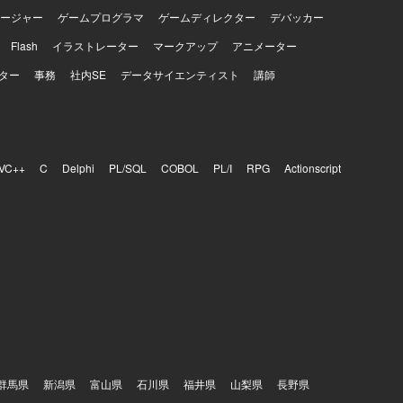
ージャー
ゲームプログラマ
ゲームディレクター
デバッカー
Flash
イラストレーター
マークアップ
アニメーター
ター
事務
社内SE
データサイエンティスト
講師
VC++
C
Delphi
PL/SQL
COBOL
PL/I
RPG
Actionscript
群馬県
新潟県
富山県
石川県
福井県
山梨県
長野県