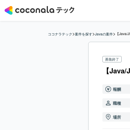
>
>
>
【Jav
ココナラテック
案件を探す
Javaの案件
募集終了
【Jav
報酬
職種
場所