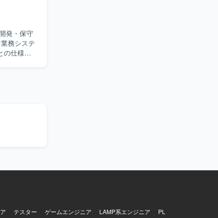
開発・保守
との仕様調
計工程の比
生成AIツ
おります。
工程から開
業務理解や
用した調
いただけま
ア
テスター
ゲームエンジニア
LAMP系エンジニア
PL