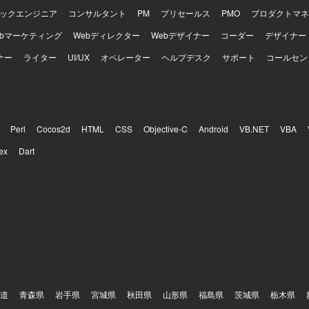
ックエンジニア
コンサルタント
PM
プリセールス
PMO
プロダクトマネ
ebマーケティング
Webディレクター
Webデザイナー
コーダー
デザイナー
ナー
ライター
UI/UX
オペレーター
ヘルプデスク
サポート
コールセン
Perl
Cocos2d
HTML
CSS
Objective-C
Android
VB.NET
VBA
ex
Dart
道
青森県
岩手県
宮城県
秋田県
山形県
福島県
茨城県
栃木県