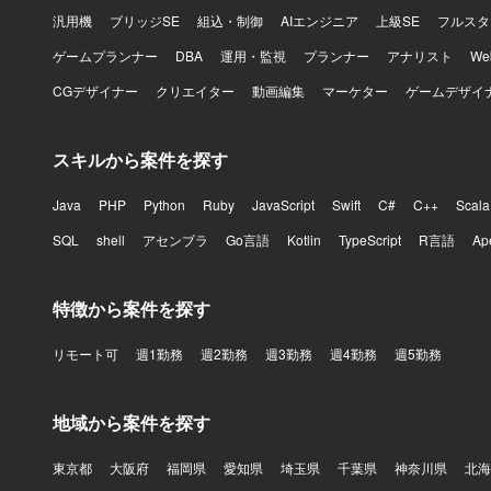
汎用機
ブリッジSE
組込・制御
AIエンジニア
上級SE
フルスタ
ゲームプランナー
DBA
運用・監視
プランナー
アナリスト
W
CGデザイナー
クリエイター
動画編集
マーケター
ゲームデザイ
スキルから案件を探す
Java
PHP
Python
Ruby
JavaScript
Swift
C#
C++
Scala
SQL
shell
アセンブラ
Go言語
Kotlin
TypeScript
R言語
Ap
特徴から案件を探す
リモート可
週1勤務
週2勤務
週3勤務
週4勤務
週5勤務
地域から案件を探す
東京都
大阪府
福岡県
愛知県
埼玉県
千葉県
神奈川県
北海