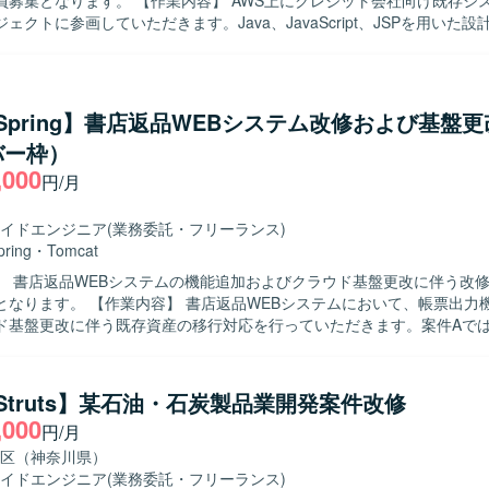
業内容】 AWS上にクレジット会社向け既存システムを再構
ェクトに参画していただきます。Java、JavaScript、JSPを用いた
、単体・結合テスト、障害調査、品質向上のための改善対応などを担当
た、レビュー対応や他メンバーへの技術的アドバイスも行っていただきます
】 自律的に課題を発見し、主体的に開発・調査・改善に取り組んでいた
す。チームメンバーと協調しながらコミュニケーションを取り、レビュ
a/Spring】書店返品WEBシステム改修および基盤
ロジェクト全体の品質向上に貢献していただける方が望ましいです。 【ポジショ
バー枠）
 クレジットカード業界向けの基幹システム再構築に携わることで、大規
,000
ティカルなシステム開発の経験を積むことができます。AWS上での再構
円/月
ため、クラウド環境を前提としたアーキテクチャ設計や開発の知見を深
イドエンジニア
(業務委託・フリーランス)
を行います。
pring
・
Tomcat
】 書店返品WEBシステムの機能追加およびクラウド基盤更改に伴う改
返品WEBシステムにおいて、帳票出力機能の改修お
ド基盤更改に伴う既存資産の移行対応を行っていただきます。案件Aで
の分岐追加を中心とした軽微改修を行い、既存Java／Springシステ
を単独で遂行していただきます。案件Bではクラウド基盤切り替えに伴う
スト工程を担当し、併せて調査、解析、トラブルシュート業務にも対応
a/Struts】某石油・石炭製品業開発案件改修
,000
円/月
。既存システムの仕様をキャッチアップし、自ら調査しながら課題解決
チームメンバーやリーダーと連携しながら円滑にコミュニケーションを
区（神奈川県）
イドエンジニア
(業務委託・フリーランス)