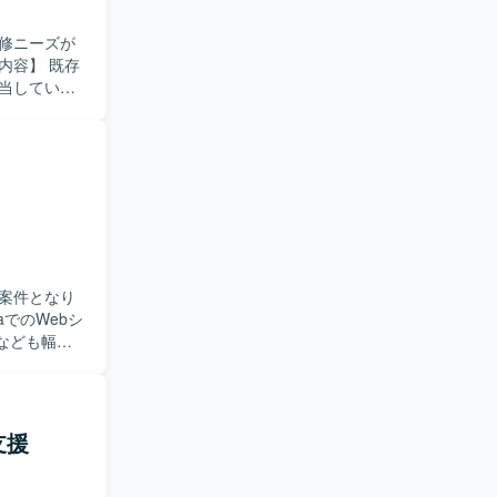
ウド基盤更
流れやトラ
修ニーズが
テンプレー
担当していた
発に近い環
、単体テストか
コードの解
改修を進め
にマッチす
ン開発経験
環境でのモ
案件となり
発となりま
なども幅広
軟に対応い
avaを中
支援
す。