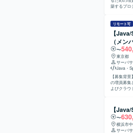
るための増員募集となります。 【作
築するプロジ
び障害修正
きます。ま
める人物像
リモート可
求めていま
【Jav
しを通じてプ
（メン
ンの魅力】
540
ションクリ
〜
クトである
東京都
できます。 【開発環境】 AWS上に構築された環境で、Java、JavaScript、JSPなどを用いてシ
サーバサ
ステム開発
Java
・
S
【募集背景
の増員募集となります。 【作業内容】 書店
よびクラウ
ンプレートへ
テストまで
修およびテ
【Jav
きます。 【求める人物像】 与えられたタスクを責任感を持ってやり遂げることができる方を求
630
〜
めています
る方です。
横浜市中
す。 【ポジションの魅力】 既存Java／Springシステムの改修からテストまで一連の工程を経験
サーバサ