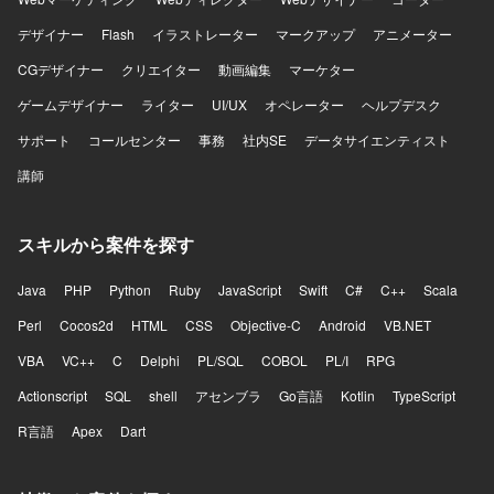
産取引所の金融関連システム開発に関与し、金融レベルの
品質、セキュリティ、性能、信頼性が求められる本番開発
デザイナー
Flash
イラストレーター
マークアップ
アニメーター
に携わっていただけます。多くのユーザーや資産を扱う大
規模サービスの開発経験を積み、複雑な既存システムを踏
CGデザイナー
クリエイター
動画編集
マーケター
まえた設計や改善に関与できる環境です。設計や技術選定
ゲームデザイナー
ライター
UI/UX
オペレーター
ヘルプデスク
など上流工程への関与が可能で、バックエンドエンジニア
として専門性を高めながら、FinTechやWeb3領域に本気で
サポート
コールセンター
事務
社内SE
データサイエンティスト
踏み込んでいただけます。テックリードやアーキテクトに
講師
近い役割を経験でき、実装だけでなくプロジェクトやチー
ム全体に影響を与えられるポジションです。金融、暗号資
産、システム設計を横断した知見を身につけていただけま
スキルから案件を探す
す。 【開発環境】 バックエンド開発が中心であり、Goを
中心としたサーバーサイド開発を行っております。RESTful
APIやWebSocketを用いた各種サービスや外部システムとの
Java
PHP
Python
Ruby
JavaScript
Swift
C#
C++
Scala
連携、PostgreSQLやMySQL、Redis等のデータベースを利
Perl
Cocos2d
HTML
CSS
Objective-C
Android
VB.NET
用した開発を行います。クラウド環境やコンテナ環境上で
システムを構築し、GitHub等を用いた開発管理を行ってお
VBA
VC++
C
Delphi
PL/SQL
COBOL
PL/I
RPG
ります。生成AIを含む各種開発ツールも活用しながら開発
Actionscript
を進めております。
SQL
shell
アセンブラ
Go言語
Kotlin
TypeScript
R言語
Apex
Dart