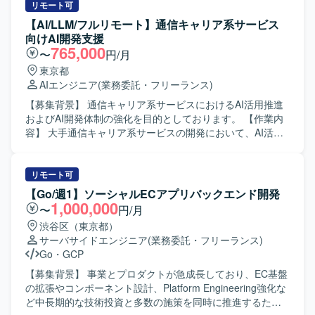
リモート可
【AI/LLM/フルリモート】通信キャリア系サービス
向けAI開発支援
765,000
〜
円/月
東京都
AIエンジニア
(業務委託・フリーランス)
【募集背景】 通信キャリア系サービスにおけるAI活用推進
およびAI開発体制の強化を目的としております。 【作業内
容】 大手通信キャリア系サービスの開発において、AI活用
推進およびDifyを用いたAI開発支援をご担当いただきます。
利用環境やセキュリティ要件による制約がある中で、AI駆
動開発の実現に向けた技術検証や課題解決を推進いただき
リモート可
ます。 想定される具体的な作業としては、ローカル環境構
【Go/週1】ソーシャルECアプリバックエンド開発
築、AI/LLMアプリケーションの開発、AIテストおよび評
1,000,000
〜
円/月
価、既存プロジェクトの引き継ぎおよび継続対応、クライ
渋谷区（東京都）
アントの運用に沿ったプロジェクト推進などがあります。
サーバサイドエンジニア
(業務委託・フリーランス)
【求める人物像】 AI/LLM領域の技術トレンドに関心を持
Go
・
GCP
ち、自走してキャッチアップできる方を求めております。
制約条件が多い環境下でも主体的に課題を発見し、粘り強
【募集背景】 事業とプロダクトが急成長しており、EC基盤
く解決に取り組める方です。 クライアントやチームと円滑
の拡張やコンポーネント設計、Platform Engineering強化な
にコミュニケーションを取りながら、継続的なサービス改
ど中長期的な技術投資と多数の施策を同時に推進するた