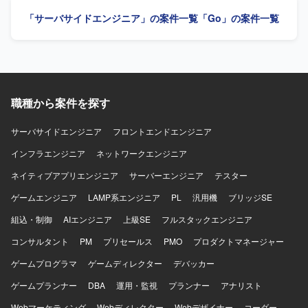
めています。 常に変わっていく状況を楽しみ、変化に柔軟
における金融関連システムのバックエンド設計・開発を行
「サーバサイドエンジニア」の案件一覧
「Go」の案件一覧
に対応していける方を歓迎いたします。 顧客やメンバーの
っていただきます。クライアントや関係部署と連携した要
成長や成功を喜べる方を求めています。 【ポジションの魅
件整理、要件定義を行い、ビジネス要件や金融要件から技
力】 国内最大級のEコマースプラットフォームにおいて、
術要件への落とし込みを担っていただきます。既存システ
将来的な10倍の負荷増を見越したスケーラビリティ設計に
ムを踏まえたアーキテクチャや技術方針の検討、各種サー
携わることができます。 日常的なリファクタリングやコン
ビスや外部システムとのAPI連携、システムの品質、性能、
テナ化など、技術ドリブンな環境改善が業務に組み込まれ
可用性、信頼性の向上に取り組んでいただきます。技術課
ている組織で働くことができます。 設計から実装、リリー
職種から案件を探す
題の発見・整理・解決、チームメンバーへの技術支援、設
ス、本番稼働後のモニタリングまで一貫して担当するフル
計レビュー・コードレビュー、監視や障害対応、運用改善
サイクル開発に関わることで、エンジニアとしての総合力
などもお任せいたします。 【求める人物像】 仕事へのエネ
サーバサイドエンジニア
フロントエンドエンジニア
を高めることができます。 自分のコードが、初めてECを開
ルギー量が高く前のめりで取り組める方を求めておりま
インフラエンジニア
ネットワークエンジニア
設する方の夢や、成長したショップの決済を直接支えてい
す。指示待ちではなく自ら課題を見つけて動き、不明点や
ることを実感できる環境です。 【開発環境】 クラウドサー
懸念点を早い段階で共有できる方を歓迎いたします。コミ
ネイティブアプリエンジニア
サーバーエンジニア
テスター
ビス（AWS/GCP等）を活用し、コンテナ化など技術ドリブ
ュニケーション量が多くレスポンスが早い方、リモート環
ンな開発環境が整備されています。
ゲームエンジニア
境でも進捗や考えを適切に共有できる方、プロジェクトや
LAMP系エンジニア
PL
汎用機
ブリッジSE
チームの成果にコミットできる方を想定しています。設計
組込・制御
AIエンジニア
上級SE
フルスタックエンジニア
と実装の両方に向き合い、異なる専門性を持つ関係者と建
設的に合意形成できる方、既存システムや過去の意思決定
コンサルタント
PM
プリセールス
PMO
プロダクトマネージャー
の背景を理解しつつ現実的な改善案を考えられる方を求め
ゲームプログラマ
ゲームディレクター
デバッカー
ております。金融や暗号資産領域を主体的に学ぶ意思があ
り、ブロックチェーンに興味と覚悟を持って向き合える方
ゲームプランナー
DBA
運用・監視
プランナー
アナリスト
がフィットいたします。 【ポジションの魅力】 大手暗号資
Webマーケティング
Webディレクター
Webデザイナー
コーダー