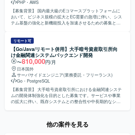
PHP
・
AWS
接関わることができます。AIレビュー前提の開発プロセス
デリングやアーキテクチャ改善に深く関わることができま
など、AI Nativeな開発文化の最前線で働く経験を積むこと
す。 バックエンドだけでなくフロントエンドなど他領域に
【募集背景】 国内最大級のEコマースプラットフォームに
ができます。技術基盤の刷新やPlatform Engineering、SRE
もチャレンジできる環境で、モダンな技術スタックを用い
おいて、ビジネス規模の拡大とEC需要の急増に伴い、シス
領域にも踏み込めるため、バックエンドエンジニアとして
た開発経験を積むことができます。 【開発環境】 言語:
テム基盤の強化と新機能投入を加速させるための募集とな
の専門性と市場価値を高められる環境です。将来的にはテ
TypeScript、SSKotlin FW: React/Next.js、Ktor、Exposed
ります。 【作業内容】 Webアプリケーションの設計・実
ックリードやエンジニアリングマネージャーへのキャリア
バックエンド: GraphQL、PostgreSQL インフラ: AWS、
装・リリースをご担当いただきます。 バックエンド開発を
パスも視野に入れて経験を積んでいただけます。 【開発環
Terraform、Docker アーキテクチャ: クリーンアーキテクチ
中心に、機能開発の一気通貫したプロセスを担当していた
リモート可
境】 言語はGoを中心に、インフラにはGoogle
ャ、モジュラーモノリス 開発ツール: Devin、Claude
だきます。 ご経験や志向性に応じてフロントエンド領域も
【Go/Java/リモート併用】大手暗号資産取引所向
Cloud（Cloud Run、Cloud Spanner、Pub/Subなど）を利
code、GitHub、Notion、Figma コミュニケーションツール:
お任せいたします。 ユーザーフィードバックに基づく機能
け金融関連システムバックエンド開発
用しています。通信にはgRPCとProtocol Buffersを用い、
Slack、Meet、Zoom、Linear
改善やUX向上に取り組んでいただきます。 本番環境のエラ
810,000
〜
円/月
CI/CDにはGitHub ActionsとCloud Buildを採用しています。
ー監視やパフォーマンスチューニングを行っていただきま
日本国外
構成管理はTerraform、モニタリングはCloud Monitoring、
す。 日常的なリファクタリングを実施していただきます。
サーバサイドエンジニア
(業務委託・フリーランス)
Cloud Logging、Cloud Trace、分析基盤にはBigQueryと
クラウドサービス（AWS/GCP等）の活用やコンテナ化な
Go
・
PostgreSQL
Looker Studioを活用しています。AI/LLMツールとして
ど、技術ドリブンな開発環境の整備・改善に取り組んでい
Claude、Codex、Cursor、Gemini、GitHub Copilotなどを
ただきます。 【求める人物像】 ユーザーのためにこだわり
【募集背景】 大手暗号資産取引所における金融関連システ
利用し、GitHub、Slack、Notion、Figmaなどのツールと組
を貫ける方を求めています。 新しい技術や未経験の領域に
ムの開発体制強化を目的とした募集です。サービスや事業
み合わせてアジャイル開発を行っています。
も前向きに挑戦し、スピード感を持って吸収できる方を歓
の拡大に伴い、既存システムとの整合性や中長期的なシス
迎いたします。 オーナーシップを持って課題に取り組み、
テム構成、品質や性能を考慮しながら開発を推進できるエ
どんな部署・立場でも自らプロダクトを良くしていくため
ンジニアが必要となっております。現在の開発チームを技
に動ける方を求めています。 すでにある問題を解決するだ
術面から支援し、設計、技術判断、関係者調整、実装を横
他の案件を見る
けでなく、プロダクトの課題やコードレベルの課題など、
断して担えるミドル〜シニアクラスのバックエンドエンジ
問題を積極的に見つけていき、自ら解決していける方を求
ニアを求めております。 【作業内容】 大手暗号資産取引所