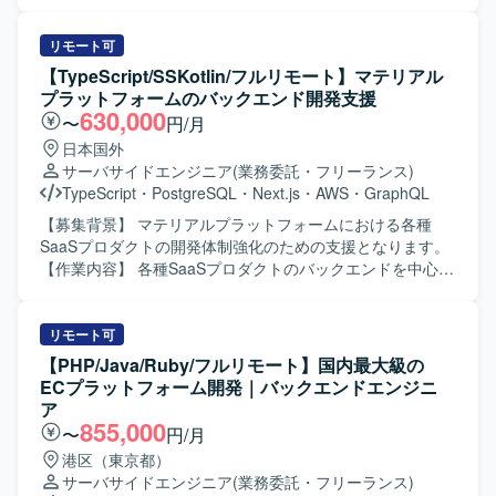
善に取り組める方を期待しております。 【ポジションの魅
め、バックエンド組織を段階的にスケールさせていく必要
力】 大手通信キャリア系サービスにおいて、生成AIやLLM
があるための募集になります。 【作業内容】 GoとGoogle
を活用した先進的な取り組みに関わることができます。 AI
Cloudを用いた発見型ソーシャルECアプリのサーバーサイ
リモート可
駆動開発の技術検証から実運用を見据えた開発まで幅広く
ド開発全般を担当していただきます。1チーム4〜7名規模の
【TypeScript/SSKotlin/フルリモート】マテリアル
経験でき、AIアプリケーション開発のスキルを総合的に高
職能混合チームの一員として、要件定義、設計、実装、リ
プラットフォームのバックエンド開発支援
めることができます。 Difyをはじめとする最新のAI開発基
リース、運用まで一気通貫で携わっていただきます。
630,000
〜
円/月
盤やツールを用いた実践的な開発経験を積むことができま
PdM、デザイナー、モバイルエンジニア、QAと連携しなが
日本国外
す。 【開発環境】 Dify、LLM/生成AIアプリ、ローカル開発
ら新機能の設計から実装・リリースまでをオーナーシップ
サーバサイドエンジニア
(業務委託・フリーランス)
環境、AIテスト・評価ツール、API連携、プロンプトおよび
を持って推進していただきます。ドメイン分割やコンポー
TypeScript
・
PostgreSQL
・
Next.js
・
AWS
・
GraphQL
ワークフロー設計などの環境で開発を行います。
ネント設計、Platform EngineeringやSRE強化などの技術基
盤の改善にも積極的に関わっていただき、チームの開発生
【募集背景】 マテリアルプラットフォームにおける各種
産性を高める仕組みづくりにも貢献していただきます。
SaaSプロダクトの開発体制強化のための支援となります。
CursorやClaudeなどのAIツールを活用し、設計・実装・レ
【作業内容】 各種SaaSプロダクトのバックエンドを中心と
ビューのすべてにAIを組み込んだ開発スタイルを体現して
したアプリケーション開発を行っていただきます。 業務の
いただきます。 【求める人物像】 プロダクトのミッション
構造や担当者の関心事に向き合いながら、データモデリン
やビジョンに共感し、事業と顧客に近い距離で開発したい
グをあるべき形に改善し続けていただきます。 場合によっ
リモート可
と考えている方を求めています。変化の大きい環境を前向
ては、バックエンド以外の領域の開発にも携わっていただ
【PHP/Java/Ruby/フルリモート】国内最大級の
きに楽しみながら、自ら課題を見つけて周囲を巻き込みつ
きます。 【求める人物像】 業務ドメインや担当者の関心事
ECプラットフォーム開発｜バックエンドエンジニ
つ解決していける方にマッチします。AIを積極的に活用し
を丁寧に理解しながら、データモデルやアーキテクチャを
ア
ながら開発プロセスを進化させることに興味があり、チー
継続的に改善していける方を求めています。 自社サービス
855,000
〜
円/月
ムとして成果にコミットできる方に参画していただきたい
開発の経験を活かし、主体的に技術選定や設計にも関わっ
港区（東京都）
と考えています。 【ポジションの魅力】 少数精鋭チームで
ていただける方が望ましいです。 【ポジションの魅力】 各
サーバサイドエンジニア
(業務委託・フリーランス)
大きなトラフィックと複雑なドメインを扱う技術基盤に直
種SaaSプロダクトのバックエンド開発を中心に、データモ