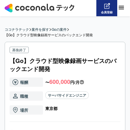
会員登録
>
>
>
ココナラテック
案件を探す
Goの案件
【Go】クラウド型映像録画サービスのバックエンド開発
募集終了
【Go】クラウド型映像録画サービスのバ
ックエンド開発
600,000
報酬
〜
円/月
サーバサイドエンジニア
職種
東京都
場所