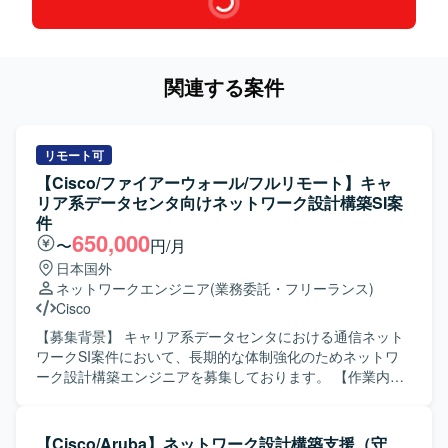
関連する案件
リモート可
【Cisco/ファイアーウォール/フルリモート】キャ
リア系データセンタ向けネットワーク設計構築SI案
件
650,000
〜
円/月
日本国外
ネットワークエンジニア
(業務委託・フリーランス)
Cisco
【募集背景】 キャリア系データセンタにおける通信ネット
ワークSI案件において、長期的な体制強化のためネットワ
ーク設計構築エンジニアを募集しております。 【作業内
容】 要件に基づき、キャリア系データセンタの通信ネット
ワーク設計から構築までをご担当いただきます。 主な作業
は以下を想定しております。 ・ネットワークの詳細設計
【Cisco/Aruba】ネットワーク設計構築支援（守