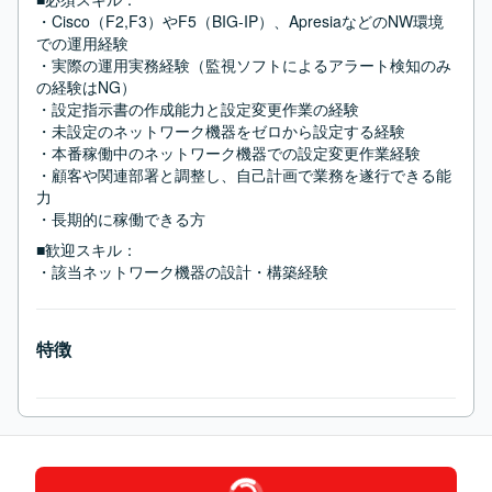
・Cisco（F2,F3）やF5（BIG-IP）、ApresiaなどのNW環境
での運用経験

・実際の運用実務経験（監視ソフトによるアラート検知のみ
の経験はNG）

・設定指示書の作成能力と設定変更作業の経験

・未設定のネットワーク機器をゼロから設定する経験

・本番稼働中のネットワーク機器での設定変更作業経験

・顧客や関連部署と調整し、自己計画で業務を遂行できる能
力

・長期的に稼働できる方
■歓迎スキル：
・該当ネットワーク機器の設計・構築経験
特徴