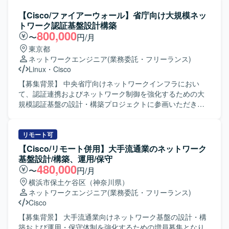
構築フェーズまで一気通貫で携わることができるため、ネ
よび移行計画の策定を行っていただきます。クライアント
ットワークエンジニアとしてのスキルを総合的に高めてい
である省庁の管理者および利用者向けに説明資料を作成
【Cisco/ファイアーウォール】省庁向け大規模ネッ
ただけます。 複数ベンダー機器を扱う環境での設計・構築
し、対面での技術説明や合意形成を実施していただきま
トワーク認証基盤設計構築
経験を積むことができ、将来的なリーダーポジションを目
す。業務システムや基幹システム（クラウド/オンプレミ
800,000
〜
円/月
指す方にも適したポジションです。 【開発環境】 Cisco
ス）の移行におけるフロント対応および推進、ベンダーや
東京都
L2/L3スイッチ、Aruba L2/L3スイッチ、VPN機器、
関連部署など各ステークホルダーとの利害調整・折衝業務
ネットワークエンジニア
(業務委託・フリーランス)
FortiGateやPaloaltoなどのネットワーク機器を中心とした
も担当していただきます。また、プロジェクトにおけるリ
Linux
・
Cisco
環境です。
ーダー/サブリーダーとしてタスク管理や進捗管理も行って
いただきます。 【求める人物像】 技術的な専門性に加え、
【募集背景】 中央省庁向けネットワークインフラにおい
省庁のドキュメント文化を理解し、対面での丁寧なコミュ
て、認証連携およびネットワーク制御を強化するための大
ニケーションができる方を求めております。関係者との合
規模認証基盤の設計・構築プロジェクトに参画いただきま
意形成を主体的にリードしながら、責任感を持ってプロジ
す。 【作業内容】 Cisco機器（Catalyst, WLC, ISE, DNAC
ェクトを推進できる方が望ましいです。 【ポジションの魅
等）を用いた認証連携・ネットワーク制御の設計および構
力】 中央省庁向けの中・大規模ネットワークインフラ案件
築を行っていただきます。 RADIUS / LDAPを用いたユーザ
リモート可
にリードSEとして参画できるため、社会的インパクトの大
ー・端末認証基盤の設計・構築を実施していただきます。
【Cisco/リモート併用】大手流通業のネットワーク
きいプロジェクトに裁量を持って関わることができます。
安全な無線LAN（Wi-Fi）環境の設計・構築および電波・ア
基盤設計/構築、運用/保守
要件定義から設計・構築・移行まで一連の工程に携わるこ
クセス制御の検討・実装を行っていただきます。 Linux /
480,000
〜
円/月
とで、ネットワークおよびインフラ領域の経験を広く深く
Windowsサーバー上でのログ調査、証明書設定、認証連携
横浜市保土ケ谷区（神奈川県）
積むことができます。 【開発環境】 中・大規模ネットワー
に伴う各種設定・検証作業を担当していただきます。 プロ
ネットワークエンジニア
(業務委託・フリーランス)
ク環境（SD-WAN、GSS等）およびオンプレミスと各種ク
ジェクトに伴う設計書、パラメータシート、テスト仕様書
Cisco
ラウドを組み合わせたハイブリッドインフラ環境での設
などの技術ドキュメントを作成していただきます。 【求め
計・構築・移行を行います。
る人物像】 認証や証明書、ネットワークポリシー制御に強
【募集背景】 大手流通業向けネットワーク基盤の設計・構
みを持ち、高い専門性を活かして主体的に設計・構築をリ
築および運用・保守体制を強化するための増員募集となり