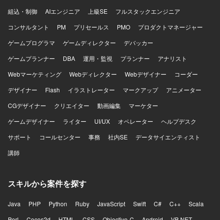
組込・制御
AIエンジニア
上級SE
フルスタックエンジニア
コンサルタント
PM
プリセールス
PMO
プロダクトマネージャー
ゲームプログラマ
ゲームディレクター
デバッカー
ゲームプランナー
DBA
運用・監視
プランナー
アナリスト
Webマーケティング
Webディレクター
Webデザイナー
コーダー
デザイナー
Flash
イラストレーター
マークアップ
アニメーター
CGデザイナー
クリエイター
動画編集
マーケター
ゲームデザイナー
ライター
UI/UX
オペレーター
ヘルプデスク
サポート
コールセンター
事務
社内SE
データサイエンティスト
講師
スキルから案件を探す
Java
PHP
Python
Ruby
JavaScript
Swift
C#
C++
Scala
Perl
Cocos2d
HTML
CSS
Objective-C
Android
VB.NET