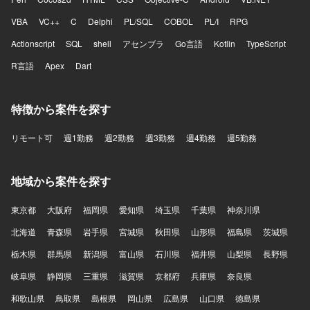
VBA
VC++
C
Delphi
PL/SQL
COBOL
PL/I
RPG
Actionscript
SQL
shell
アセンブラ
Go言語
Kotlin
TypeScript
R言語
Apex
Dart
特徴から案件を探す
リモート可
週1勤務
週2勤務
週3勤務
週4勤務
週5勤務
地域から案件を探す
東京都
大阪府
福岡県
愛知県
埼玉県
千葉県
神奈川県
北海道
青森県
岩手県
宮城県
秋田県
山形県
福島県
茨城県
栃木県
群馬県
新潟県
富山県
石川県
福井県
山梨県
長野県
岐阜県
静岡県
三重県
滋賀県
京都府
兵庫県
奈良県
和歌山県
鳥取県
島根県
岡山県
広島県
山口県
徳島県