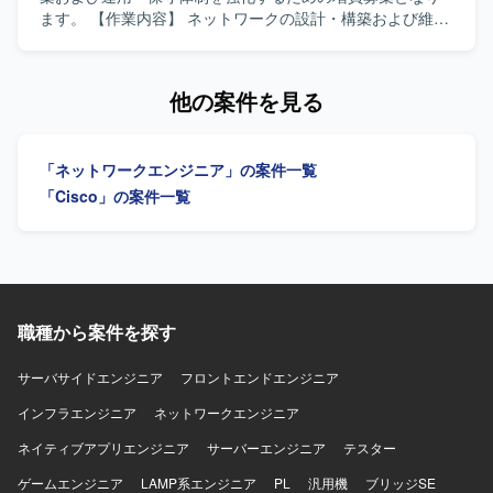
ードしていただける方を求めています。 【ポジションの魅
ます。 【作業内容】 ネットワークの設計・構築および維持
力】 中央省庁向けの重要度が高い大規模ネットワーク認証
保守支援業務を行います。具体的には、基本設計・詳細設
基盤の設計・構築に携わることで、高度なセキュリティ要
計、単体から連結テスト、リリース作業まで一連の工程を
件に対応したネットワーク設計スキルを磨いていただけま
ご担当いただきます。コンフィグや手順書の作成を行い、
他の案件を見る
す。 Ciscoの先進的なソリューション（ISE、DNAC等）を
ネットワーク機器の設定変更作業も実施いたします。デー
活用した認証・ネットワーク制御の実務経験を深めること
タセンタ内の構築案件や要件追加案件において、詳細設計
ができます。 【開発環境】 ネットワーク製品： Cisco
から一人称で対応し、顧客や他メンバと連携しながら案件
「ネットワークエンジニア」の案件一覧
Catalyst, WLC, Cisco ISE, Cisco DNA Center (DNAC) 認証
を推進していただきます。 【求める人物像】 ネットワーク
プロトコル： RADIUS, LDAP サーバーOS： Linux,
設計・構築の実務経験を活かし、自ら課題を見つけて主体
「Cisco」の案件一覧
Windows Server（証明書・認証周り） 担当工程： 基本設
的に行動できる方を求めています。顧客やチームメンバと
計〜詳細設計〜構築〜検証・テスト
円滑にコミュニケーションを取りながら、責任感を持って
案件を推進できる方にマッチするポジションです。 【ポジ
ションの魅力】 大手流通業向けの大規模ネットワーク基盤
に上流工程から携わることができ、設計から構築、テス
ト、リリースまで一貫して経験を積むことができます。
職種から案件を探す
Cisco製品を中心とした実務を通じて、各種プロトコルの知
見や設計スキルをさらに高めることができます。 【開発環
サーバサイドエンジニア
フロントエンドエンジニア
境】 Cisco製ネットワーク機器を中心としたネットワーク環
インフラエンジニア
境での設計・構築および保守運用となります。
ネットワークエンジニア
ネイティブアプリエンジニア
サーバーエンジニア
テスター
ゲームエンジニア
LAMP系エンジニア
PL
汎用機
ブリッジSE