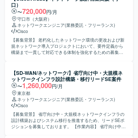
（物理設計、論理設計） ・パラメータ設計 ・各種設定・構
口）
成に関する手順書作成 ・商用切替などの商用作業対応 ・デ
720,000
〜
円/月
ータセンタにおける初期設定作業（必要に応じてACI関連作
守口市（大阪府）
業を現地で実施する場合があります） 【求める人物像】 ・
ネットワークエンジニア
(業務委託・フリーランス)
中長期で安定して参画いただける方 ・ネットワーク技術の
Cisco
キャッチアップに前向きに取り組める方 ・手順書作成など
ドキュメント作業も丁寧に対応いただける方 ・関係者とコ
【募集背景】 老朽化したネットワーク環境の更改および新
ミュニケーションを取りながら主体的に作業を進められる
規ネットワーク導入プロジェクトにおいて、要件定義から
方 【ポジションの魅力】 ・キャリア系データセンタの基幹
構築まで一貫して対応できる体制を強化するための募集で
ネットワークに関わることで、大規模なネットワーク設計
す。 【作業内容】 老朽化および新規ネットワーク構築にお
構築の経験を積むことができます。 ・Cisco NexusやACI、
ける要件定義、基本設計、詳細設計、移行設計、運用設
ロードバランサ、ファイアウォール等を活用した高度なネ
計、構築までをご担当いただきます。 既存ネットワーク環
【SD-WAN/ネットワーク/】省庁向け中・大規模ネ
ットワーク技術に携わることができます。 ・長期想定のた
境の現地調査、構成や設置場所、配線、影響範囲の確認を
ットワークインフラ設計構築・移行リードSE案件
め、腰を据えてスキルアップしながら参画いただけます。
行い、その結果を踏まえた新規導入やリプレースの検討を
1,260,000
〜
円/月
【開発環境】 ・ネットワーク機器：Cisco Nexusシリー
実施します。 ベンダーや現場担当者との調整、作業手順の
東京都
ズ、Cisco ACI、A10、F5 など ・ドキュメント：各種設計
確認など、関係各所とのコミュニケーションを取りながら
ネットワークエンジニア
(業務委託・フリーランス)
書・手順書作成ツール（詳細は別途）
円滑な導入・移行を推進していただきます。 【求める人物
Cisco
像】 現地で自ら確認すべき点を主体的に確認しに行動でき
る方を求めています。 業者や担当者と会話しながら、状況
【募集背景】 省庁向け中・大規模ネットワークインフラの
に応じた提案や調整を行い、プロジェクトを前向きに推進
設計構築およびシステム移行を推進するため、リードSEポ
できる方を歓迎いたします。 【ポジションの魅力】 老朽化
ジションを募集しております。 【作業内容】 省庁向け中・
したネットワークの更改から新規導入まで、上流工程から
大規模ネットワーク（SD-WAN等を含む）の設計・構築お