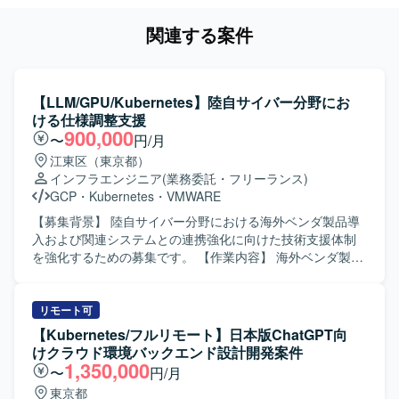
関連する案件
【LLM/GPU/Kubernetes】陸自サイバー分野にお
ける仕様調整支援
900,000
〜
円/月
江東区（東京都）
インフラエンジニア
(業務委託・フリーランス)
GCP
・
Kubernetes
・
VMWARE
【募集背景】 陸自サイバー分野における海外ベンダ製品導
入および関連システムとの連携強化に向けた技術支援体制
を強化するための募集です。 【作業内容】 海外ベンダ製品
をVMwareやGDC環境上にデプロイし、製品検証および周
辺機能との接続検証を実施していただきます。あわせて、
仕様調整や修正要望に向けた情報整理および検証を行って
リモート可
いただきます。また、省庁との仕様調整に向けた設計作業
【Kubernetes/フルリモート】日本版ChatGPT向
や検討資料の作成もご担当いただきます。 【求める人物
けクラウド環境バックエンド設計開発案件
像】 インフラおよびクラウド技術への関心が高く、新しい
1,350,000
〜
円/月
技術要素にも積極的にキャッチアップいただける方を求め
東京都