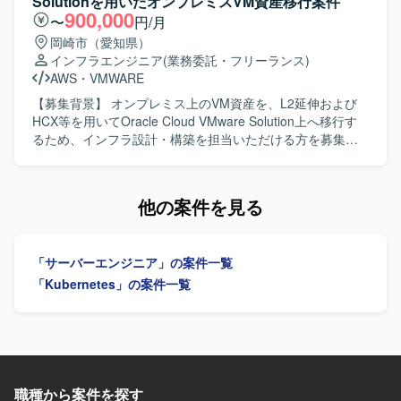
Solutionを用いたオンプレミスVM資産移行案件
CI・CD等）を前提としたバックエンドおよびAPI中心のア
針に基づき、設定内容の整理および構築作業を実施してい
900,000
〜
円/月
ーキテクチャを採用予定です。
ただきます。 Azure Policy や RBAC などのガバナンス設定
岡崎市（愛知県）
について、設計内容への反映および環境構築を行うととも
インフラエンジニア
(業務委託・フリーランス)
に、詳細設計書や設定パラメータシートなど各種技術ドキ
AWS
・
VMWARE
ュメントの作成も行っていただきます。 顧客および関係者
との技術的な調整を行い、設計内容に関する説明・レビュ
【募集背景】 オンプレミス上のVM資産を、L2延伸および
ー対応を通じて、Azure基盤としての設計品質および実装品
HCX等を用いてOracle Cloud VMware Solution上へ移行す
質の担保を図っていただきます。 【求める人物像】 Azure
るため、インフラ設計・構築を担当いただける方を募集し
基盤の設計・構築に主体的かつ自律的に取り組み、基本設
ます。 【作業内容】 OCI環境の構築、L2延伸作業、データ
計方針を正確に理解したうえで詳細設計・構築へ落とし込
移行、OCIでの運用手順書作成を担当します。 【求める人
める方を求めております。 顧客や関係者と円滑にコミュニ
物像】 Oracle Cloudおよびオンプレミス環境のサーバ・ネ
他の案件を見る
ケーションを取りながら技術的な議論や説明ができ、レビ
ットワークに関する知見を活かし、移行作業を主体的に推
ューを通じて品質向上に貢献いただける方が望ましいで
進できる方を求めています。 【ポジションの魅力】 Oracle
す。 チーム内の方針に沿いながらも、自ら課題を見つけ解
Cloud VMware Solutionを活用したクラウド移行に携わり、
「サーバーエンジニア」の案件一覧
決に向けて行動できる方に適したポジションです。 【ポジ
OCI環境構築からデータ移行、運用設計まで一連の経験を積
ションの魅力】 エンタープライズ規模の総合商社向け
めます。 【開発環境】 Oracle Cloud
「Kubernetes」の案件一覧
Azure基盤プロジェクトに参画し、ネットワーク、セキュリ
Infrastructure（OCI）、Oracle Cloud VMware
ティ、権限管理、ガバナンスといった基盤領域を包括的に
Solution（OCVS）、HCXを使用します。
経験できる環境です。 IaCを前提とした設計・構築スタイル
のもとで、BicepやARM Template、Terraformなどのモダン
な技術要素を活用しながら、Azure Landing ZoneやAzure
Policyなどのガバナンス設計にも関与することができます。
職種から案件を探す