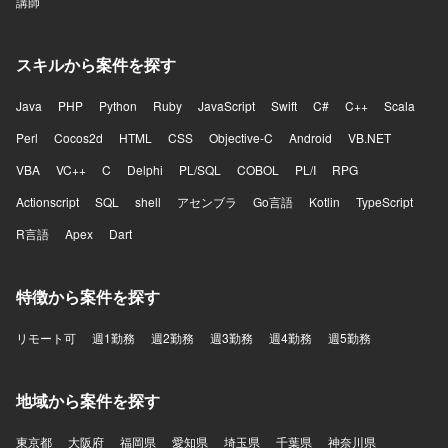
講師
スキルから案件を探す
Java
PHP
Python
Ruby
JavaScript
Swift
C#
C++
Scala
Perl
Cocos2d
HTML
CSS
Objective-C
Android
VB.NET
VBA
VC++
C
Delphi
PL/SQL
COBOL
PL/I
RPG
Actionscript
SQL
shell
アセンブラ
Go言語
Kotlin
TypeScript
R言語
Apex
Dart
特徴から案件を探す
リモート可
週1勤務
週2勤務
週3勤務
週4勤務
週5勤務
地域から案件を探す
東京都
大阪府
福岡県
愛知県
埼玉県
千葉県
神奈川県