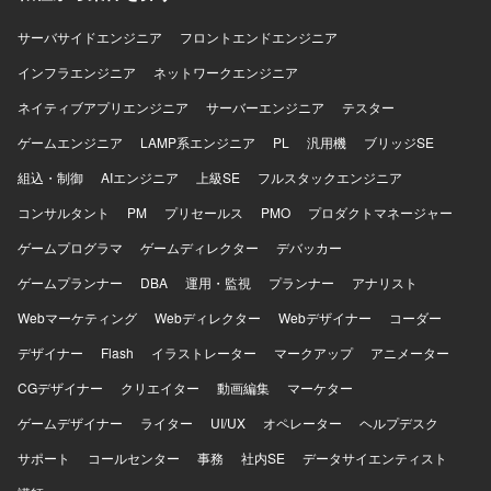
詳細設計から構築、ドキュメント作成、技術調整まで一連
の工程を通じて、上級エンジニアとしてのスキルを高めて
サーバサイドエンジニア
フロントエンドエンジニア
いただけます。 【開発環境】 Microsoft Azure をベースと
したクラウド基盤環境で作業していただきます。 IaCには
インフラエンジニア
ネットワークエンジニア
Bicep、ARM Template、Terraformなどを用い、Azure
ネイティブアプリエンジニア
サーバーエンジニア
テスター
PolicyやRBACなどを活用したガバナンス・権限管理を行い
ます。 必要に応じてAzure DevOpsなどのサービスを利用し
ゲームエンジニア
LAMP系エンジニア
PL
汎用機
ブリッジSE
ながら、設計書・パラメータシートなど各種技術ドキュメ
組込・制御
AIエンジニア
上級SE
フルスタックエンジニア
ントを整備していただきます。
コンサルタント
PM
プリセールス
PMO
プロダクトマネージャー
ゲームプログラマ
ゲームディレクター
デバッカー
ゲームプランナー
DBA
運用・監視
プランナー
アナリスト
Webマーケティング
Webディレクター
Webデザイナー
コーダー
デザイナー
Flash
イラストレーター
マークアップ
アニメーター
CGデザイナー
クリエイター
動画編集
マーケター
ゲームデザイナー
ライター
UI/UX
オペレーター
ヘルプデスク
サポート
コールセンター
事務
社内SE
データサイエンティスト