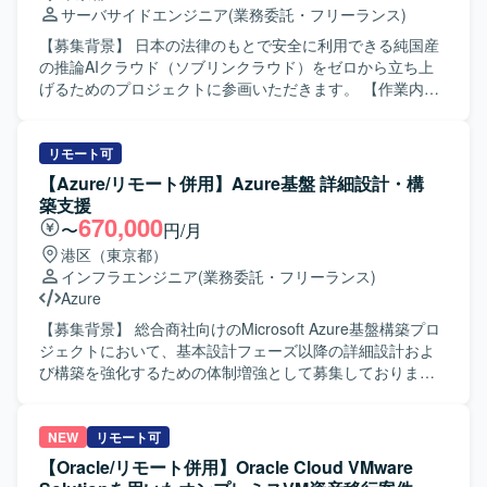
ています。関係者とのコミュニケーションを大切にしなが
サーバサイドエンジニア
(業務委託・フリーランス)
ら、仕様調整やドキュメント作成を粘り強く進められる方
が望ましいです。 【ポジションの魅力】 サイバー分野にお
【募集背景】 日本の法律のもとで安全に利用できる純国産
ける先進的な技術検証や設計業務に携わることができ、
の推論AIクラウド（ソブリンクラウド）をゼロから立ち上
LLMやGPU、コンテナ、クラウド基盤などの最新技術スタ
げるためのプロジェクトに参画いただきます。 【作業内
ックを組み合わせた環境で経験を積むことができます。省
容】 日本版ChatGPTを動かすクラウド環境において、バッ
庁案件に関わることで、大規模かつ社会的影響の大きいプ
クエンドを中心としたサービスおよびクラウド基盤の設
ロジェクトに参画できる点も魅力です。 【開発環境】
計・開発を行っていただきます。APIを中心としたサービス
リモート可
VMware環境およびGDC環境上でのコンテナ(Kubernetes)を
設計や、クラウドネイティブ環境を前提としたアーキテク
【Azure/リモート併用】Azure基盤 詳細設計・構
用いた構成を想定しており、GCPなどのクラウドサービス
チャ検討、サービス運用を見据えた監視や権限設計、セキ
築支援
やLLM、GPU関連技術を組み合わせた検証環境となりま
ュリティ要件の反映などを推進していただきます。 【求め
670,000
〜
円/月
す。
る人物像】 技術だけでなくビジネスやユーザー視点を持
港区（東京都）
ち、「何を作るか」という上流の検討から自律的に動ける
インフラエンジニア
(業務委託・フリーランス)
方を求めています。新しいプロダクトをゼロから形にして
Azure
いくことに興味があり、ステークホルダーと協働しながら
サービス全体をより良くしていく姿勢をお持ちの方が望ま
【募集背景】 総合商社向けのMicrosoft Azure基盤構築プロ
しいです。 【ポジションの魅力】 日本の法規制に準拠した
ジェクトにおいて、基本設計フェーズ以降の詳細設計およ
国産AIクラウドという先進的な領域において、構想段階か
び構築を強化するための体制増強として募集しておりま
らプロダクト化フェーズに深く関わることができます。土
す。 【作業内容】 基本設計フェーズで確定した全体方針を
地取得やデータセンター建設を含む大規模プロジェクトの
インプットとして、Microsoft Azure基盤の詳細設計および
一員として、クラウド基盤とサービスの両面に影響力のあ
構築作業を担当していただきます。 Azureネットワーク、
NEW
リモート可
る設計・開発に携わることができる環境です。 【開発環
セキュリティ、権限管理などの基盤要素について詳細設計
【Oracle/リモート併用】Oracle Cloud VMware
境】 クラウドネイティブ環境（コンテナ／Kubernetes／
を行い、IaC（Infrastructure as Code）を前提とした構築方