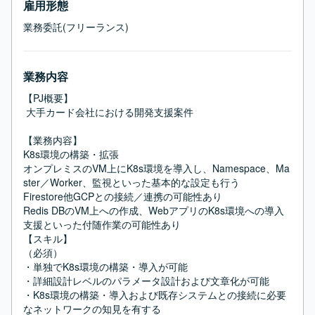
雇用形態
業務委託(フリーランス)
業務内容
【PJ概要】

 大手カード会社における開発支援案件

【業務内容】

K8s環境の構築・拡張

オンプレミスのVM上にK8s環境を導入し、Namespace、Ma
ster／Worker、監視といった基本的な設定も行う

Firestore他GCPとの接続／連携の可能性あり

Redis DBのVM上への作成、WebアプリのK8s環境への導入
支援といった付随作業の可能性あり

【スキル】

（必須）

・単独でK8s環境の構築・導入が可能

・詳細設計レベルのパラメータ設計および文章化が可能

・K8s環境の構築・導入および既存システムとの接続に必要
なネットワークの知見を有する
