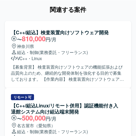
関連する案件
【C++/組込】検査装置向けソフトウェア開発
810,000
〜
円/月
神奈川県
組込・制御
(業務委託・フリーランス)
VC++
・
Linux
【募集背景】 検査装置向けソフトウェアの機能拡張および
品質向上のため、継続的な開発体制を強化する目的で募集
しております。 【作業内容】 検査装置向けソフトウェアの
基本設計から実装、テストまで一連の工程をご担当いただ
きます。組込ソフトウェアとしてデバイスやメモリ、カメ
ラなどハードウェアとの連携や制御を行う機能の開発を進
リモート可
めていただきます。 【求める人物像】 主体的に課題を発見
【C++/組込Linux/リモート併用】認証機能付き入
し行動できる方、周囲と円滑にコミュニケーションを取り
退館システム向け組込端末開発
ながら開発を進められる方を求めております。 【ポジショ
500,000
〜
円/月
ンの魅力】 検査装置という専門性の高い領域で、組込開発
名古屋市（愛知県）
スキルやマルチスレッドプログラミング、画像処理関連の
組込・制御
(業務委託・フリーランス)
技術などを実務を通じて習得・強化していただけます。上