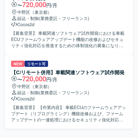
存の診断やリプロプログラムの改修、セキュリティ対応向
720,000
〜
円/月
けライブラリの組み込みやポーティング、各種評価(単体、
中野区（東京都）
結合、システム)および設計書、テスト仕様書兼報告書、マ
組込・制御
(業務委託・フリーランス)
ニュアルなど各種ドキュメントの作成を実施していただき
Cocos2d
ます。 【求める人物像】 報告・連絡・相談および提案が適
切に行え、自身の進捗管理を主体的に行っていただける方
【募集背景】 車載関連ソフトウェア試作開発における車載
を求めております。RedmineやJIRAなどのツールを活用し
ECUファームウェアアップデート機能の改修およびセキュ
ながら、スピード感と責任感をもって業務に取り組み、周
リティ強化対応を推進するための体制強化の募集になりま
囲と円滑にコミュニケーションを図れる方を歓迎いたしま
す。 【作業内容】 車載関連ソフトウェア開発において、車
す。 【ポジションの魅力】 車載ECUのファームウェアアッ
載ECUのファームウェアアップデート(リプログラミング)機
プデートやセキュリティ強化といった車載分野の中核機能
能改修およびファームアップデートの一連処理におけるセ
NEW
リモート可
に携わることができ、ISO/SAE 21434に準拠したセキュリ
キュリティ強化対応をご担当いただきます。既存の診断機
【C/リモート併用】車載関連ソフトウェア試作開発
ティ対応の知見を深めていただけます。NonOS環境での組
能の対応、リプロプログラムの改修、セキュリティ対応向
720,000
〜
円/月
み込み開発やC言語によるファームウェア開発の経験を活か
けライブラリの組み込みやポーティング、各種評価(単体/結
中野区（東京都）
しつつ、アジャイル開発や各種評価、ドキュメント作成ま
合/システム)および各種ドキュメント作成(設計書/テスト仕
組込・制御
(業務委託・フリーランス)
で幅広い工程に関与できる環境です。 【開発環境】 C言語
様書兼報告書/マニュアル他)を実施いただきます。 【求め
Cocos2d
を用いたNonOS環境での組み込み開発を行います。
る人物像】 報告・連絡・相談および提案を主体的に行い、
RedmineやJIRAなどのプロジェクト管理ツールを利用し、
自身の進捗管理をしっかり行える方を求めています。スピ
【募集背景】 【作業内容】 車載ECUのファームウェアアッ
アジャイル開発の手法を取り入れて作業を進めていただき
ード感と責任感を持って業務に取り組み、コミュニケーシ
プデート（リプログラミング）機能改修および、ファーム
ます。
ョンを円滑に進められる方が望ましいです。 【ポジション
アップデートの一連処理におけるセキュリティ強化対応を
の魅力】 車載ECUのファームウェアアップデートやセキュ
行います。 既存診断・リプロプログラムの改修、セキュリ
リティ強化対応など、車載分野におけるコア技術に関わる
ティ対応向けライブラリの組み込み・ポーティング、各種
ことができます。NonOS環境での組み込み開発やC言語で