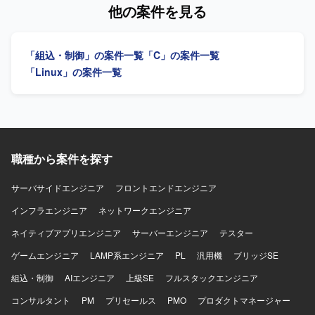
評価およびドキュメント作成を担当します。 【求める人物
他の案件を見る
の開発経験を活かしつつ、ISO/SAE 21434対応など車載セ
像】 報告・連絡・相談および提案を行い、自身の進捗を管
キュリティ分野の知見を深めることができます。 【開発環
理しながら、スピード感と責任感を持って業務に取り組め
境】 車載ECU向けNonOS環境でのC言語を利用した組み込
る方を求めています。 【ポジションの魅力】 車載ECUのフ
「組込・制御」の案件一覧
「C」の案件一覧
み開発環境を想定しています。RedmineやJIRA等を用いた
ァームウェアアップデートおよびセキュリティ強化に関す
アジャイル開発プロセスのもとで開発を行います。
る開発に携わることができます。 【開発環境】 NonOS環境
「Linux」の案件一覧
でC言語を用いた組み込み開発を行います。Redmine、
JIRA等を利用し、アジャイル開発で進めます。
職種から案件を探す
サーバサイドエンジニア
フロントエンドエンジニア
インフラエンジニア
ネットワークエンジニア
ネイティブアプリエンジニア
サーバーエンジニア
テスター
ゲームエンジニア
LAMP系エンジニア
PL
汎用機
ブリッジSE
組込・制御
AIエンジニア
上級SE
フルスタックエンジニア
コンサルタント
PM
プリセールス
PMO
プロダクトマネージャー