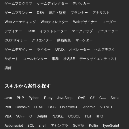
ゲームプログラマ
ゲームディレクター
デバッカー
ゲームプランナー
DBA
運用・監視
プランナー
アナリスト
Webマーケティング
Webディレクター
Webデザイナー
コーダー
デザイナー
Flash
イラストレーター
マークアップ
アニメーター
CGデザイナー
クリエイター
動画編集
マーケター
ゲームデザイナー
ライター
UI/UX
オペレーター
ヘルプデスク
サポート
コールセンター
事務
社内SE
データサイエンティスト
講師
スキルから案件を探す
Java
PHP
Python
Ruby
JavaScript
Swift
C#
C++
Scala
Perl
Cocos2d
HTML
CSS
Objective-C
Android
VB.NET
VBA
VC++
C
Delphi
PL/SQL
COBOL
PL/I
RPG
Actionscript
SQL
shell
アセンブラ
Go言語
Kotlin
TypeScript