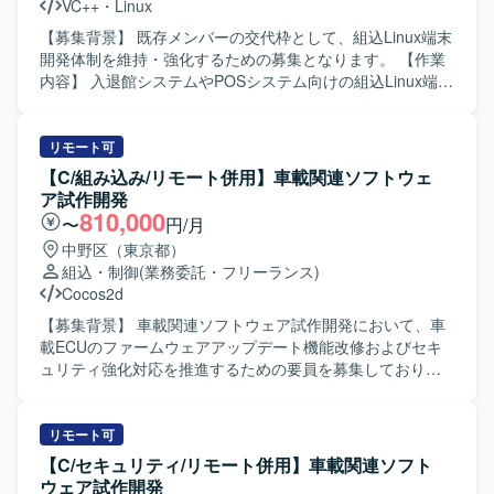
VC++
・
Linux
流工程から一貫して関わることで、ソフトウェア全体の構
造理解も深めていただけます。 【開発環境】 C++および
【募集背景】 既存メンバーの交代枠として、組込Linux端末
Visual Studioを用いた組込ソフトウェア開発環境での作業と
開発体制を維持・強化するための募集となります。 【作業
なります。Linux環境での開発やテスト環境構築、Qtや画像
内容】 入退館システムやPOSシステム向けの組込Linux端末
処理ライブラリなどを利用するケースもございます。
において、カード認証・顔認証などの認証機能を中心とし
た機能開発を担当していただきます。基本設計からテス
ト・評価まで一連の工程を実施していただきます。 【求め
リモート可
る人物像】 組込開発における基本設計からテストまでを主
【C/組み込み/リモート併用】車載関連ソフトウェ
体的に担える方を求めています。認証機能など新しい技術
ア試作開発
要素にも前向きに取り組み、周囲と協調しながら開発を進
810,000
〜
円/月
めていただける方が望ましいです。 【ポジションの魅力】
中野区（東京都）
入退館やPOSなど実利用シーンに近い組込端末の開発に携
組込・制御
(業務委託・フリーランス)
わることができ、認証技術や組込Linuxに関する知見を深め
Cocos2d
ることができます。基本設計から評価まで幅広い工程に関
わることで、上流から下流まで一貫した経験を積むことが
【募集背景】 車載関連ソフトウェア試作開発において、車
できます。 【開発環境】 組込Linux環境上でC++を用いた開
載ECUのファームウェアアップデート機能改修およびセキ
発を行います。認証機能としてカード認証・顔認証などの
ュリティ強化対応を推進するための要員を募集しておりま
機能を実装・評価していただきます。
す。 【作業内容】 車載関連ソフトウェア開発に携わってい
ただきます。具体的には、車載ECUのファームウェアアッ
プデート(リプログラミング)機能改修および、ファームアッ
リモート可
プデートの一連処理におけるセキュリティ強化対応
【C/セキュリティ/リモート併用】車載関連ソフト
（ISO/SAE 21434対応）の作業を行っていただきます。既
ウェア試作開発