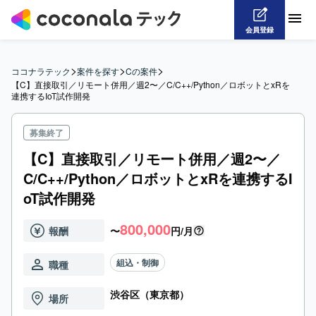
会員登録
>
>
>
ココナラテック
案件を探す
Cの案件
【C】直接取引／リモート併用／週2〜／C/C++/Python／ロボットとxRを
連携するIoT試作開発
募集終了
【C】直接取引／リモート併用／週2〜／
C/C++/Python／ロボットとxRを連携するI
oT試作開発
800,000
報酬
〜
円/月
組込・制御
職種
渋谷区（東京都）
場所