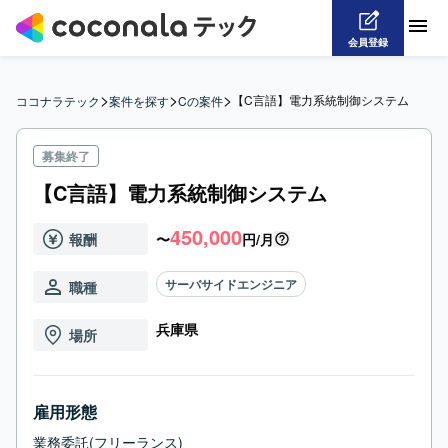
会員登録
>
>
>
【C言語】電力系統制御システム
ココナラテック
案件を探す
Cの案件
募集終了
【C言語】電力系統制御システム
450,000
報酬
〜
円/月
サーバサイドエンジニア
職種
兵庫県
場所
雇用形態
業務委託(フリーランス)