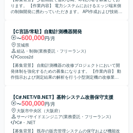
す。 【ポジションの魅力】 証券基幹システムという大規模
ります。 【作業内容】 電力システムにおけるエッジ端末側
かつ高信頼性が求められる領域で、上流工程から本番移行
の制御開発に携わっていただきます。 API作成および技術調
まで一貫して携わることができます。複数の言語やOS環境
査対応を主にご担当いただきます。 画面仕様書作成および
での開発経験を活かしつつ、証券業務知識やプロジェクト
実装、試験設計および試験対応も行っていただきます。 直
マネジメントスキルを高めることができる環境です。顧客
近のメインはPHP、Pythonによる開発となりますが、案件
【C言語/常駐】自動計測機器開発
折衝や案件管理などを通じて、技術力だけでなくビジネス
状況次第で変更の可能性があります。 【求める人物像】 エ
600,000
〜
円/月
面でのスキルも磨いていただけます。 【開発環境】 Oracle
ッジ端末制御開発に主体的に取り組み、設計からテストま
茨城県
データベース上でのPL/SQL開発を中心に、UNIX環境での
で一貫して対応いただける方を求めております。 【ポジシ
組込・制御
(業務委託・フリーランス)
C/C++およびCSHを用いた開発を行っております。フロン
ョンの魅力】 少数精鋭の体制の中で、設計から開発、試験
Cocos2d
ト・バッチなどの各種機能においてVB6.0およびVB.NETを
まで幅広い工程に関わることができる環境です。 【開発環
活用したシステム構成となっております。
境】 Python、PHP、C言語を用いたエッジ端末制御開発環
【募集背景】 自動計測機器の改修プロジェクトにおいて開
境です。
発体制を強化するための募集になります。 【作業内容】 動
作指示および測定結果の解析を行う小型測定機の改修業務
を担当していただきます。基本設計から詳細設計、プログ
ラミング、結合テストまで一連の工程に携わっていただき
ます。 【求める人物像】 C言語での開発経験を活かしなが
【C#.NET/VB.NET】基幹システム改善保守支援
ら、計測機器分野の開発に主体的に取り組んでいただける
500,000
〜
円/月
方を求めております。設計からテストまで責任感を持って
大阪市中央区（大阪府）
対応し、チーム内で積極的にコミュニケーションが取れる
サーバサイドエンジニア
(業務委託・フリーランス)
方が望ましいです。 【ポジションの魅力】 小型測定機とい
C#
・
.NET
う専門性の高いプロダクトの改修に携わることで、組込み
系および計測機器開発の知見を深めていただけます。上流
【募集背景】 既存の販売管理システムの保守および機能改