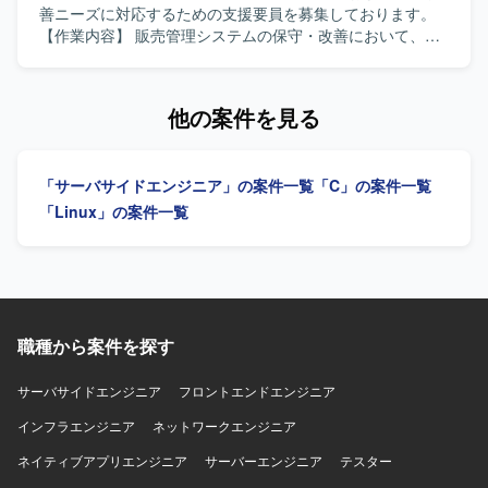
工程からテストまで幅広く経験できるため、エンジニアと
善ニーズに対応するための支援要員を募集しております。
してのスキルアップが期待できます。 【開発環境】 C言語
【作業内容】 販売管理システムの保守・改善において、要
を用いた自動計測機器向けソフトウェア開発環境になりま
件確認から基本設計、開発、テスト、リリースまで一貫し
す。
てご担当いただきます。既存機能の改修や不具合対応、新
規機能追加などを行っていただきます。 【求める人物像】
他の案件を見る
主体的に業務を推進し、前向きかつ柔軟に対応できる方を
求めております。 【ポジションの魅力】 上流工程からリリ
ースまで一連の工程に携わることができ、基幹系システム
「サーバサイドエンジニア」の案件一覧
「C」の案件一覧
の保守・改善を通じて業務知識と開発スキルの双方を高め
ていただけます。 【開発環境】 C#.NET、VB.NETを用いた
「Linux」の案件一覧
販売管理システムの開発・保守環境となります。
職種から案件を探す
サーバサイドエンジニア
フロントエンドエンジニア
インフラエンジニア
ネットワークエンジニア
ネイティブアプリエンジニア
サーバーエンジニア
テスター