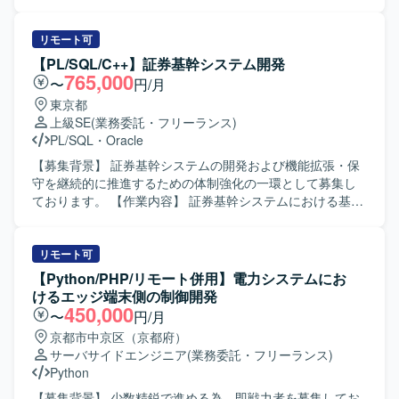
の工程をご担当いただきます。不具合改修および機能改修
を中心に対応いただきます。 【求める人物像】 チームメン
バーと適切にコミュニケーションを取りながら主体的に行
リモート可
動し、粘り強く開発や改修業務に取り組んでいただける方
【PL/SQL/C++】証券基幹システム開発
を求めています。 【ポジションの魅力】 工作機械向け数値
765,000
〜
円/月
制御という専門性の高い領域で、設計からテストまで一貫
東京都
して携わることができるため、組込分野でのスキルを着実
上級SE
(業務委託・フリーランス)
に高めていくことができます。 【開発環境】 C言語を用い
PL/SQL
・
Oracle
た数値制御装置向け開発環境での作業となります。
【募集背景】 証券基幹システムの開発および機能拡張・保
守を継続的に推進するための体制強化の一環として募集し
ております。 【作業内容】 証券基幹システムにおける基本
設計から本番移行までの一連の工程をご担当いただきま
す。具体的には、要件を踏まえた基本設計の作成、総合テ
スト計画の策定、関連する開発・改修作業の取りまとめ、
リモート可
案件管理や顧客との折衝などを行っていただきます。ま
【Python/PHP/リモート併用】電力システムにお
た、PL/SQL、UNIX-C/C++、VB系言語などを用いた既存機
けるエッジ端末側の制御開発
能の改修や追加開発にも携わっていただきます。 【求める
450,000
〜
円/月
人物像】 複数の開発言語や環境に柔軟に対応でき、自ら課
京都市中京区（京都府）
題を抽出し解決に向けて主体的に動ける方を求めておりま
サーバサイドエンジニア
(業務委託・フリーランス)
す。顧客やチームメンバーとのコミュニケーションを大切
Python
にし、周囲と連携しながら品質と生産性の両立を意識して
業務に取り組んでいただける方にマッチするポジションで
【募集背景】 少数精鋭で進める為、即戦力者を募集してお