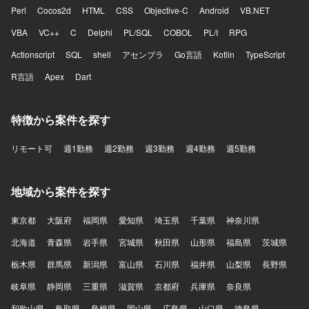
Perl
Cocos2d
HTML
CSS
Objective-C
Android
VB.NET
VBA
VC++
C
Delphi
PL/SQL
COBOL
PL/I
RPG
Actionscript
SQL
shell
アセンブラ
Go言語
Kotlin
TypeScript
R言語
Apex
Dart
特徴から案件を探す
リモート可
週1勤務
週2勤務
週3勤務
週4勤務
週5勤務
地域から案件を探す
東京都
大阪府
福岡県
愛知県
埼玉県
千葉県
神奈川県
北海道
青森県
岩手県
宮城県
秋田県
山形県
福島県
茨城県
栃木県
群馬県
新潟県
富山県
石川県
福井県
山梨県
長野県
岐阜県
静岡県
三重県
滋賀県
京都府
兵庫県
奈良県
和歌山県
鳥取県
島根県
岡山県
広島県
山口県
徳島県