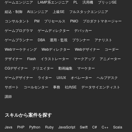
ゲームエンジニア
LAMP系エンジニア
PL
汎用機
ブリッジSE
組込・制御
AIエンジニア
上級SE
フルスタックエンジニア
コンサルタント
PM
プリセールス
PMO
プロダクトマネージャー
ゲームプログラマ
ゲームディレクター
デバッカー
ゲームプランナー
DBA
運用・監視
プランナー
アナリスト
Webマーケティング
Webディレクター
Webデザイナー
コーダー
デザイナー
Flash
イラストレーター
マークアップ
アニメーター
CGデザイナー
クリエイター
動画編集
マーケター
ゲームデザイナー
ライター
UI/UX
オペレーター
ヘルプデスク
サポート
コールセンター
事務
社内SE
データサイエンティスト
講師
スキルから案件を探す
Java
PHP
Python
Ruby
JavaScript
Swift
C#
C++
Scala