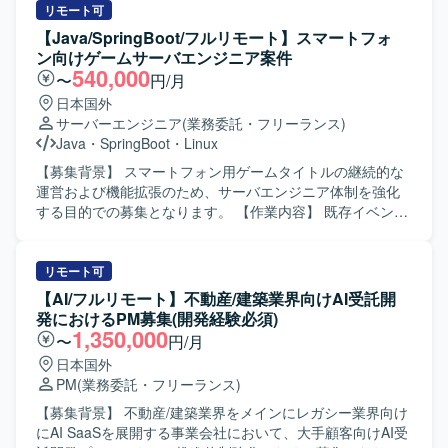
と高度な運用ノウハウを生かした長期的なヒットタイトル
FuelPHP1.8）の仕様解析とAPI化の推進を行っていただき
リモート可
創出に携わることができます。自律的に価値創出を行うカ
ます。 クリーンアーキテクチャやDDDに基づくモデル設
【Java/SpringBoot/フルリモート】スマートフォ
ルチャーの中で、大きな裁量を持って挑戦できる環境で
計・実装を主導していただきます。 技術的意思決定を担
ン向けゲームサーバエンジニア案件
す。 【開発環境】 ゲーム開発に最適な機材を含む環境が整
い、設計・実装水準の底上げを牽引していただきます。 品
540,000
〜
円/月
備されており、ご希望に応じて必要な機材や勉強会参加、
質と納期のバランスを見極めたプロジェクト推進をサポー
日本国外
R&D等の技術投資が行われます。快適なオフィス環境やリ
トしていただきます。 【求める人物像】 技術的な意思決定
サーバーエンジニア
(業務委託・フリーランス)
ラクゼーションスペースなども備えた開発環境となってお
を主体的に行いながら、チーム全体の設計力や開発力の底
Java
・
SpringBoot
・
Linux
ります。
上げにコミットできる方を求めています。 レガシーコード
と向き合いながら、段階的な改善やAPI化を粘り強く推進で
【募集背景】 スマートフォン用ゲームタイトルの継続的な
きる方を求めています。 DDDやクリーンアーキテクチャの
運営および機能拡張のため、サーバエンジニア体制を強化
思想を言語化し、チームメンバーに教育・共有できる方が
する目的での募集となります。 【作業内容】 既存イベント
望ましいです。 【ポジションの魅力】 レガシーなWebアプ
や機能の運用として、ゲーム内スキル開発や既存機能・イ
リケーションの技術負債返済とAPIリプレイスを通じて、ア
ベントの改善対応を行っていただきます。また、企画部門
ーキテクチャ設計から実装まで広い裁量を持って関わるこ
の要望を受けてゲーム内の各イベントやキャンペーンペー
リモート可
とができます。 DDDやクリーンアーキテクチャを実践しな
ジ等の改修対応を行います。QAで検出されたバグの調査・
【AI/フルリモート】不動産/建築業界向けAI受託開
がら、チームの技術力向上や開発プロセス改善に直接影響
修正や、ユーザーからの問い合わせがあった箇所に対する
発におけるPM募集(開発経験必須)
を与えられるポジションです。 【開発環境】 開発言語は
調査・修正も担当していただきます。 非定常業務として
1,350,000
〜
円/月
PHP8系を使用します。 フレームワークはLaravel11系を使
は、ゲーム内新機能や新イベントの開発を行っていただき
日本国外
用します。 既存Webアプリケーションは
ます。開発環境の改善として、デバッグツールの新機能の
PM
(業務委託・フリーランス)
PHP5.6（CakePHP2、FuelPHP1.8）で構築されています。
開発や管理ツールの新機能実装および既存機能の改修を行
データベースはMySQL5.7系を使用します。 インフラは
います。さらに、ゲーム内イベントや販売物に関するデー
【募集背景】 不動産/建築業界をメインにレガシー業界向け
AWSおよびDockerを利用します。 バージョン管理はGitお
タ集計ツールの作成や、新規開発におけるデータ投入ツー
にAI SaaSを展開する事業会社において、大手顧客向けAI受