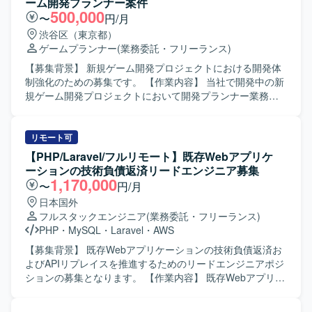
ーム開発プランナー案件
とのコミュニケーション 【求める人物像】 ・常により良い
500,000
〜
円/月
モノづくりを追求できる方です。 ・チームワークを重んじ
渋谷区（東京都）
る方です。 ・ゲームシステムを理解して制作できる方で
ゲームプランナー
(業務委託・フリーランス)
す。 ・自走できる方です。 【開発環境】 ・開発ツール：
Unity ・ライブラリ：UniTask、UniRx、MasterMemory
【募集背景】 新規ゲーム開発プロジェクトにおける開発体
制強化のための募集です。 【作業内容】 当社で開発中の新
規ゲーム開発プロジェクトにおいて開発プランナー業務を
ご担当いただきます。ゲーム企画策定や仕様書作成、クリ
エイターとの連携、ストア対応等を行っていただきます。
小規模なチームでの開発となり、将来的に他セクションや
リモート可
新規タイトルを含めた他プロジェクトへの異動や、マネジ
【PHP/Laravel/フルリモート】既存Webアプリケ
メントへのミッション変更なども可能です。 【求める人物
ーションの技術負債返済リードエンジニア募集
像】 インディーゲームやアドベンチャーゲームへの強い興
1,170,000
〜
円/月
味や知見をお持ちで、主体的に課題を発見し解決しながら
日本国外
業務を推進いただける方を求めています。チームでのもの
フルスタックエンジニア
(業務委託・フリーランス)
づくりを楽しみ、少数精鋭な環境で職能にこだわらず幅広
PHP
・
MySQL
・
Laravel
・
AWS
い業務に携わることにやりがいを感じていただける方を歓
迎いたします。 【ポジションの魅力】 オリジナルIPや有力
【募集背景】 既存Webアプリケーションの技術負債返済お
IPによる大規模ゲーム開発からインディーゲーム開発ま
よびAPIリプレイスを推進するためのリードエンジニアポジ
で、多様なプロジェクトに企画初期段階から運用・海外展
ションの募集となります。 【作業内容】 既存Webアプリケ
開まで一気通貫で関わることができます。IPの価値最大化
ーションのAPIリプレイスと技術負債の返済をリードいただ
を目指したものづくりを経験でき、国内最大級の開発体制
きます。 既存Webアプリ（PHP5.6/CakePHP2、