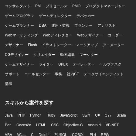
ジェクトの環境で開発を行います。
コンサルタント
PM
プリセールス
PMO
プロダクトマネージャー
ゲームプログラマ
ゲームディレクター
デバッカー
ゲームプランナー
DBA
運用・監視
プランナー
アナリスト
Webマーケティング
Webディレクター
Webデザイナー
コーダー
デザイナー
Flash
イラストレーター
マークアップ
アニメーター
CGデザイナー
クリエイター
動画編集
マーケター
ゲームデザイナー
ライター
UI/UX
オペレーター
ヘルプデスク
サポート
コールセンター
事務
社内SE
データサイエンティスト
講師
スキルから案件を探す
Java
PHP
Python
Ruby
JavaScript
Swift
C#
C++
Scala
Perl
Cocos2d
HTML
CSS
Objective-C
Android
VB.NET
VBA
VC++
C
Delphi
PL/SQL
COBOL
PL/I
RPG