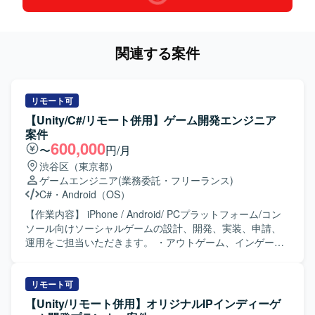
関連する案件
リモート可
【Unity/C#/リモート併用】ゲーム開発エンジニア
案件
600,000
〜
円/月
渋谷区（東京都）
ゲームエンジニア
(業務委託・フリーランス)
C#
・
Android（OS）
【作業内容】 iPhone / Android/ PCプラットフォーム/コン
ソール向けソーシャルゲームの設計、開発、実装、申請、
運用をご担当いただきます。 ・アウトゲーム、インゲーム
基盤部分の設計および実装 ・アウトゲーム、インゲーム機
能部分の新規実装および改修 ・アウトゲーム、インゲーム
機能部分の量産設計および実装 ・アウトゲーム、インゲー
リモート可
ム部分を効率的に開発するために必要な周辺ツールの実装
【Unity/リモート併用】オリジナルIPインディーゲ
および改修 ・その他、エンジニア/デザイナー/プランナー間