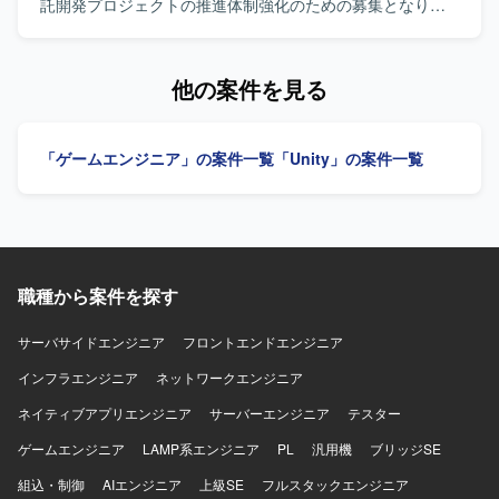
よびGitHubを使用します。 CI/CDはGitHub Actionsを使用し
ルの作成も担当していただきます。インフラの保守・運用
託開発プロジェクトの推進体制強化のための募集となりま
ます。 ローカル開発環境はDockerおよびDocker Compose
管理として、セキュリティ脆弱性への対応および対策の実
す。 【作業内容】 大手顧客向けAI受託開発プロジェクトに
を利用します。 統合開発環境はVisual Studio Codeを使用し
施、OS・ミドルウェアの定期アップデートおよびパッチ適
おいて、AIエンジニアと並走しながら顧客の業務課題をシ
ます。
用、サーバー負荷に応じたリソース調整およびインスタン
ステム要件に落とし込むプロジェクトマネジメント業務を
他の案件を見る
ス最適化も行っていただきます。 【求める人物像】 コミュ
ご担当いただきます。具体的には、顧客要望と企業のAI技
ニケーションを取りながらユーザ思考でのものづくりがで
術とをつなぐITシステムの要件定義、顧客へのソリューシ
きる方を求めています。既存の枠組みを壊してでも、より
ョン提案、プロジェクトマネジメント、社内のAIエンジニ
「ゲームエンジニア」の案件一覧
「Unity」の案件一覧
良い形に持っていく気概がある方を歓迎いたします。推進
アを巻き込んだプロジェクトの牽引などをご担当いただき
力や積極性があり、受け身の姿勢にならない方、工数と効
ます。また、後続フェーズでは要件定義内容を踏まえた開
果のバランスを取れる方にマッチするポジションです。
発対応をご担当いただく可能性があります。建設業界向け
【ポジションの魅力】 運営中のスマートフォン用ゲームタ
見積もり自動作成AIの開発や、建設業界向け設備DB自動構
イトルに深く関わりながら、機能改善から新機能開発、イ
築AIの開発などのプロジェクトに携わっていただきます。
ンフラ運用まで幅広い領域を担当できる環境です。ユーザ
【求める人物像】 AIエンジニアと連携しながら顧客の業務
ーの反応をダイレクトに感じながら、企画部門とも連携し
職種から案件を探す
課題を正確に理解し、ITシステムとして整理できる方を求
てサービスの価値向上に貢献していただけます。 【開発環
めています。最新のAI技術や業界トレンドに関心を持ち、
境】 言語はJava、フレームワークはSpring Boot 3を利用し
自ら学習しながらプロジェクトを推進していただける方に
サーバサイドエンジニア
フロントエンドエンジニア
ております。データベースはPolarDBを使用し、バージョン
マッチするポジションです。 【ポジションの魅力】 不動産/
インフラエンジニア
ネットワークエンジニア
管理にはGitLab、監視にはZabbixを利用しております。
建築業界などレガシー業界向けにAIを活用したソリューシ
ョンを提供する最前線のプロジェクトに参画し、要件定義
ネイティブアプリエンジニア
サーバーエンジニア
テスター
から開発まで一気通貫で携わることができます。大手顧客
ゲームエンジニア
向けプロジェクトでのマネジメント経験を積みながら、AI
LAMP系エンジニア
PL
汎用機
ブリッジSE
技術に関する知見も深めていただけます。 【開発環境】 AI
組込・制御
AIエンジニア
上級SE
フルスタックエンジニア
エンジニアと協働しながら、AI SaaSおよびAI受託開発プロ