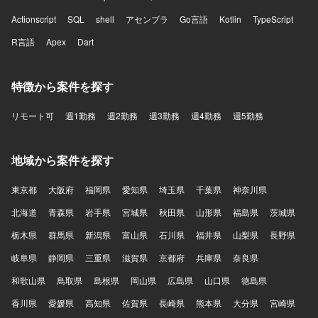
Actionscript
SQL
shell
アセンブラ
Go言語
Kotlin
TypeScript
R言語
Apex
Dart
特徴から案件を探す
リモート可
週1勤務
週2勤務
週3勤務
週4勤務
週5勤務
地域から案件を探す
東京都
大阪府
福岡県
愛知県
埼玉県
千葉県
神奈川県
北海道
青森県
岩手県
宮城県
秋田県
山形県
福島県
茨城県
栃木県
群馬県
新潟県
富山県
石川県
福井県
山梨県
長野県
岐阜県
静岡県
三重県
滋賀県
京都府
兵庫県
奈良県
和歌山県
鳥取県
島根県
岡山県
広島県
山口県
徳島県
香川県
愛媛県
高知県
佐賀県
長崎県
熊本県
大分県
宮崎県