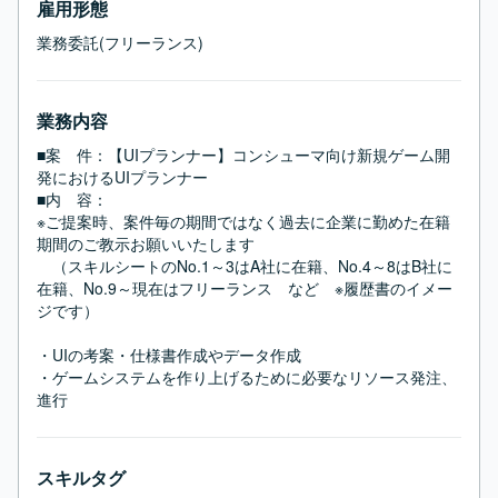
雇用形態
業務委託(フリーランス)
業務内容
■案　件：【UIプランナー】コンシューマ向け新規ゲーム開
発におけるUIプランナー

■内　容：

※ご提案時、案件毎の期間ではなく過去に企業に勤めた在籍
期間のご教示お願いいたします

　（スキルシートのNo.1～3はA社に在籍、No.4～8はB社に
在籍、No.9～現在はフリーランス　など　※履歴書のイメー
ジです）

・UIの考案・仕様書作成やデータ作成

・ゲームシステムを作り上げるために必要なリソース発注、
進行
スキルタグ