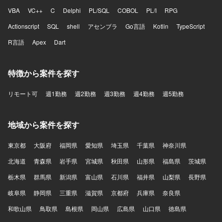
VBA
VC++
C
Delphi
PL/SQL
COBOL
PL/I
RPG
Actionscript
SQL
shell
アセンブラ
Go言語
Kotlin
TypeScript
R言語
Apex
Dart
特徴から案件を探す
リモート可
週1勤務
週2勤務
週3勤務
週4勤務
週5勤務
地域から案件を探す
東京都
大阪府
福岡県
愛知県
埼玉県
千葉県
神奈川県
北海道
青森県
岩手県
宮城県
秋田県
山形県
福島県
茨城県
栃木県
群馬県
新潟県
富山県
石川県
福井県
山梨県
長野県
岐阜県
静岡県
三重県
滋賀県
京都府
兵庫県
奈良県
和歌山県
鳥取県
島根県
岡山県
広島県
山口県
徳島県