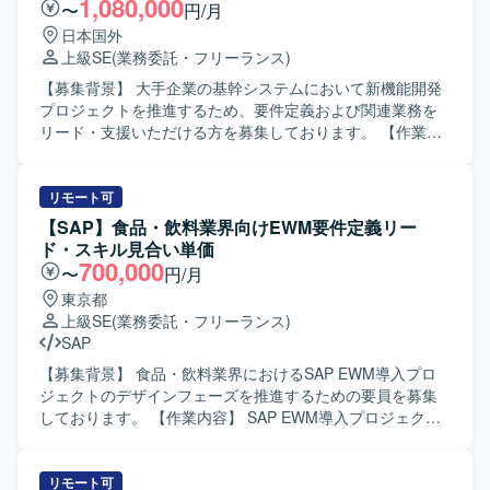
1,080,000
〜
円/月
日本国外
上級SE
(業務委託・フリーランス)
【募集背景】 大手企業の基幹システムにおいて新機能開発
プロジェクトを推進するため、要件定義および関連業務を
リード・支援いただける方を募集しております。 【作業内
容】 大手企業の基幹システムにおける新機能開発プロジェ
クトに参画いただきます。 ビジネス部門との要件整理や関
係システムとの仕様調整を行いながら、要件定義工程を中
リモート可
心にプロジェクト推進を支援していただきます。 各種設計
【SAP】食品・飲料業界向けEWM要件定義リー
書レビューに向けた検討や、要件定義書・設計書などのド
ド・スキル見合い単価
キュメント作成・レビューもご担当いただきます。 また、
700,000
〜
円/月
会議のファシリテーションや論点整理、関係者間の合意形
東京都
成を主体的に進めていただきます。 【求める人物像】 シス
上級SE
(業務委託・フリーランス)
テム開発の上流工程に強みを持ち、開発経験を背景に要件
SAP
定義・設計・開発寄りの実務に継続して関わってこられた
方を求めております。 論理的思考力をもとに課題や論点を
【募集背景】 食品・飲料業界におけるSAP EWM導入プロ
構造化し、関係者へ分かりやすく説明できる方を歓迎いた
ジェクトのデザインフェーズを推進するための要員を募集
します。 ビジネス部門やベンダー、社内外のシステム担当
しております。 【作業内容】 SAP EWM導入プロジェクト
者など多様なステークホルダーと円滑にコミュニケーショ
において、デザインフェーズの要件定義をリードしていた
ンを取りながら、要望を整理し開発側へ適切に落とし込め
だきます。インド側の開発メンバーと連携しながら、業務
る方を想定しています。 【ポジションの魅力】 大手企業の
要件の整理、EWM機能とのフィット＆ギャップ整理、コン
リモート可