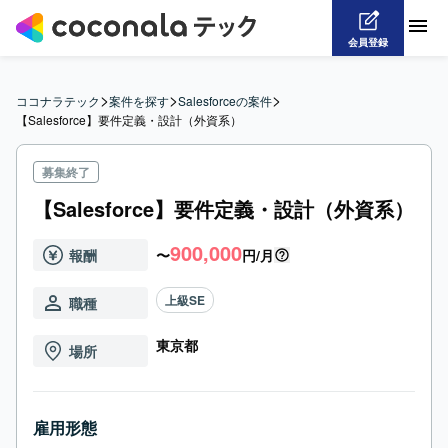
会員登録
>
>
>
ココナラテック
案件を探す
Salesforceの案件
【Salesforce】要件定義・設計（外資系）
募集終了
【Salesforce】要件定義・設計（外資系）
900,000
報酬
〜
円/月
上級SE
職種
東京都
場所
雇用形態