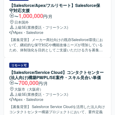
基幹システムにおける新機能開発プロジェクトに上流工程
フィグ設定方針の検討、アドオンが必要な箇所の設計方針
【Salesforce/Apex/フルリモート】Salesforce保
から関わることができ、ビジネス部門と開発側の双方に近
立案などを行っていただきます。また、関係者との要件定
守対応支援
い立場で価値提供できるポジションです。 要件定義や設
義セッションを主導し、合意形成や成果物のとりまとめを
1,000,000
〜
円/月
計、各種レビューを通じて、システム全体の構造理解や業
行っていただきます。 【求める人物像】 複数のステークホ
日本国外
務知見を深めることができます。 リーダー枠として参画い
ルダーと円滑にコミュニケーションを取りながら、主体的
上級SE
(業務委託・フリーランス)
ただく場合は、要件定義や仕様調整をリードしながら、開
に要件定義をリードしていただける方を求めております。
Apex
・
Salesforce
発メンバーとの技術的な対話を通じてプロジェクトを推進
グローバルメンバーとの協働に前向きで、ドキュメント作
する経験を積むことができます。 【開発環境】 基幹システ
成や議論のファシリテーションを丁寧に進められる方が望
【募集背景】 メーカー商社向けの既存Salesforce環境にお
ムの新機能開発プロジェクトにおける要件定義および設計
ましいです。 【ポジションの魅力】 食品・飲料業界におけ
いて、継続的な保守対応や機能改修ニーズが増加している
工程を中心とした環境での業務となります。具体的な技術
るEWM導入の上流工程に深く関わることができ、S/4 EWM
ため、体制強化を目的としてご支援いただける方を募集し
スタックやプロダクト環境は、既存の基幹システムと連携
の知見を活かしながらグローバルメンバーとの連携経験を
ております。 【作業内容】 ・既存Salesforce環境
した形での検討・レビューを行っていただきます。
積むことができます。要件定義フェーズを通じて、業務プ
（ServiceCloud, SalesCloud, Classic環境など）に対する保
ロセス設計からシステムデザインまで一貫した経験を得ら
守対応や問合せ対応を行っていただきます。 ・顧客との週
リモート可
れる環境です。 【開発環境】 SAP S/4 EWMを中心とした
次定例ミーティングに参加し、方針のすり合わせや課題整
【Salesforce/Service Cloud】コンタクトセンター
ERP環境にて作業していただきます。
理、対応内容の説明を実施していただきます。 ・既存機能
(法人向け)構築PM/PL/SE案件・スキル見合い単価
の仕様に関する質疑応答や、標準機能および軽微なApex、
700,000
〜
円/月
Visualforceを用いた機能改修を行っていただきます。 ・新
大阪市（大阪府）
規機能について、対応方針の検討から設計・実装・受け入
上級SE
(業務委託・フリーランス)
れまで一連の対応を担当していただきます。 ・その他、関
Apex
・
Salesforce
連する開発要件についても状況に応じて対応していただき
ます。 【求める人物像】 ・顧客とのコミュニケーションを
【募集背景】 Salesforce Service Cloudを活用した法人向け
通じて課題を整理し、自ら主体的に提案・推進していただ
コンタクトセンター構築プロジェクトにおいて、要件定義