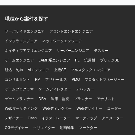
コミュニケーションを通じて課題やニーズを的確に把握
む統合案件の知見を深めながら、長期的な視点でキャリア
し、分かりやすいドキュメントとしてまとめられる方が望
形成に取り組んでいただけます。 【開発環境】 Salesforce
ましいです。 チームメンバーと協調しながらプロジェクト
Service Cloudを中心とした構成にて、CTIや外部システム
職種から案件を探す
を推進できる方を歓迎いたします。 【ポジションの魅力】
とのAPI・SSO・バッチ連携などを含む環境での構築・開発
モバイルアプリの決済領域における要件定義を中心的に担
を行います。
当できるため、上流工程の経験を深めることができます。
サーバサイドエンジニア
フロントエンドエンジニア
既にプロジェクトに参画しているリーダーからのフォロー
インフラエンジニア
ネットワークエンジニア
を受けながら、顧客との折衝や要件整理のスキルを高めて
いただけます。 【開発環境】 モバイルアプリを対象とした
ネイティブアプリエンジニア
サーバーエンジニア
テスター
決済機能開発プロジェクトにおいて、要件定義書などのド
ゲームエンジニア
キュメントベースで要件を整理する環境となっておりま
LAMP系エンジニア
PL
汎用機
ブリッジSE
す。
組込・制御
AIエンジニア
上級SE
フルスタックエンジニア
コンサルタント
PM
プリセールス
PMO
プロダクトマネージャー
ゲームプログラマ
ゲームディレクター
デバッカー
ゲームプランナー
DBA
運用・監視
プランナー
アナリスト
Webマーケティング
Webディレクター
Webデザイナー
コーダー
デザイナー
Flash
イラストレーター
マークアップ
アニメーター
CGデザイナー
クリエイター
動画編集
マーケター