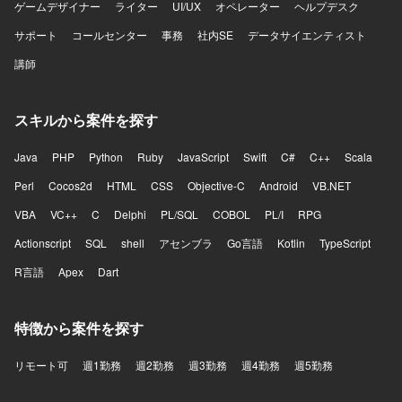
ゲームデザイナー
ライター
UI/UX
オペレーター
ヘルプデスク
サポート
コールセンター
事務
社内SE
データサイエンティスト
講師
スキルから案件を探す
Java
PHP
Python
Ruby
JavaScript
Swift
C#
C++
Scala
Perl
Cocos2d
HTML
CSS
Objective-C
Android
VB.NET
VBA
VC++
C
Delphi
PL/SQL
COBOL
PL/I
RPG
Actionscript
SQL
shell
アセンブラ
Go言語
Kotlin
TypeScript
R言語
Apex
Dart
特徴から案件を探す
リモート可
週1勤務
週2勤務
週3勤務
週4勤務
週5勤務