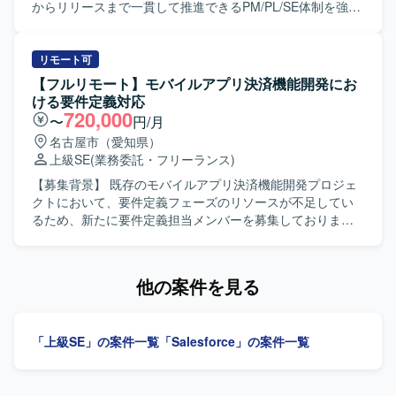
ける方を求めております。 ・Salesforceに関する知識や経
からリリースまで一貫して推進できるPM/PL/SE体制を強化
験を活かしつつ、新しい機能や周辺サービスについても前
するための募集となります。 【作業内容】 PMとしては、
向きにキャッチアップしていただける方が望ましいです。
プロジェクト全体の進捗・課題・リスク管理、スケジュー
【ポジションの魅力】 ・Salesforceの複数クラウド
ル調整、顧客折衝、各種会議のファシリテート、メンバー
リモート可
（ServiceCloud, SalesCloud, Classic環境など）に関わるこ
管理、成果物レビューおよび品質・納期・スコープ管理を
【フルリモート】モバイルアプリ決済機能開発にお
とで、幅広い機能・領域の知見を深めていただけます。 ・
ご担当いただきます。 PLとしては、業務要件整理、業務お
ける要件定義対応
顧客折衝から実装まで一貫して対応することで、上流工程
よび運用フロー設計、Salesforce機能設計・仕様調整、設計
720,000
〜
円/月
から開発までのスキルをバランスよく高めることができま
レビュー、開発メンバーの管理・フォロー、テスト計画や
名古屋市（愛知県）
す。 ・継続的な保守・改善を通じて、長期的な関係構築と
移行・リリース支援をご担当いただきます。 SEとしては、
上級SE
(業務委託・フリーランス)
業務理解を深める経験を積んでいただけます。 【開発環
Salesforce機能の設定・開発、外部連携のSalesforce側対
境】 Salesforce（ServiceCloud, SalesCloud, Classic環
応、設計書などのドキュメント作成、テスト仕様書作成お
【募集背景】 既存のモバイルアプリ決済機能開発プロジェ
境）、Apex、Visualforce、AccountEngagement（旧
よびテスト実施、不具合対応、移行・リリース支援をご担
クトにおいて、要件定義フェーズのリソースが不足してい
Pardot）などを利用した環境となっております。
当いただきます。 【求める人物像】 上流工程を自走でき、
るため、新たに要件定義担当メンバーを募集しておりま
設計から実装まで一貫して対応できる方を求めています。
す。 【作業内容】 モバイルアプリの決済機能に関する要件
能動的に日本語でコミュニケーションを取りながら、関係
定義書の作成をご担当いただきます。 顧客側の業務有識者
者と連携し主体的に課題解決に取り組める方にご活躍いた
とのミーティングに参加し、業務要件やシステム要件の整
他の案件を見る
だきたいと考えております。長期的な参画を前提に、継続
理・文書化を行っていただきます。 既存メンバーと連携し
的な改善提案や業務理解の深化に取り組んでいただける方
ながら、決済機能に関わる業務フローや画面・機能の要件
を歓迎いたします。 【ポジションの魅力】 法人向けコンタ
を整理し、合意形成を図りながらドキュメントへ落とし込
「上級SE」の案件一覧
「Salesforce」の案件一覧
クトセンター領域において、Salesforce Service Cloudや
んでいただきます。 【求める人物像】 モバイルアプリおよ
Data Cloud / Agentforceなどの最新機能を活用した構築プロ
び決済機能に関する知見を持ち、自ら主体的に情報を収集
ジェクトに上流から参画できる環境です。PM/PL/SEそれぞ
しながら要件を整理できる方を求めております。 顧客との
れのポジションで、大規模案件の推進経験や外部連携を含