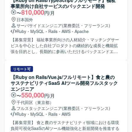
【Ruby on Rails/TypeScript/フルリモート】福祉
AI系ツールも活用しながら開発を進めていきます。
職能混合チームの一員として、要件定義、設計、実装、リ
事業所向け自社サービスのバックエンド開発
リース、運用まで一気通貫で携わっていただきます。
810,000
〜
円/月
PdM、デザイナー、モバイルエンジニア、QAと連携しなが
日本国外
ら新機能の設計から実装・リリースまでをオーナーシップ
サーバサイドエンジニア
(業務委託・フリーランス)
を持って推進していただきます。ドメイン分割やコンポー
Ruby
・
MySQL
・
Rails
・
AWS
・
Apache
ネント設計、Platform EngineeringやSRE強化などの技術基
盤の改善にも積極的に関わっていただき、チームの開発生
【募集背景】 福祉事業所向けの人材紹介・マッチングサー
産性を高める仕組みづくりにも貢献していただきます。
ビスを中心とした自社プロダクトの継続的な成長と機能拡
CursorやClaudeなどのAIツールを活用し、設計・実装・レ
張を目的とし、長期的に参画いただけるバックエンドエン
ビューのすべてにAIを組み込んだ開発スタイルを体現して
ジニアを募集しております。 【作業内容】 福祉事業所の支
いただきます。 【求める人物像】 プロダクトのミッション
援サービスを運営している企業にて、自社サービスの追加
やビジョンに共感し、事業と顧客に近い距離で開発したい
開発をご担当いただきます。人材紹介・マッチングサービ
リモート可
と考えている方を求めています。変化の大きい環境を前向
スの開発チームに所属し、インターネットサービスの顧客
【Ruby on Rails/Vue.js/フルリモート】食と農の
きに楽しみながら、自ら課題を見つけて周囲を巻き込みつ
価値向上を目的とした開発や、社内基幹業務システムの業
サステナビリティSaaS AIツール開発フルスタック
つ解決していける方にマッチします。AIを積極的に活用し
務生産性向上のための開発など、多岐にわたる開発案件に
エンジニア
ながら開発プロセスを進化させることに興味があり、チー
携わっていただきます。 5年近い歴史のあるプロダクトのた
550,000
〜
円/月
ムとして成果にコミットできる方に参画していただきたい
め、既存の開発基盤や組織風土をキャッチアップいただき
千代田区（東京都）
と考えています。 【ポジションの魅力】 少数精鋭チームで
つつ、プロダクト開発に参画していただきます。 フルサイ
フルスタックエンジニア
(業務委託・フリーランス)
大きなトラフィックと複雑なドメインを扱う技術基盤に直
クル型のプロダクト開発現場として、数人月単位のプロジ
Ruby
・
MySQL
・
Rails
・
AWS
接関わることができます。AIレビュー前提の開発プロセス
ェクトにおける要件定義〜設計〜実装〜テストまでの各工
など、AI Nativeな開発文化の最前線で働く経験を積むこと
程を、計画策定から一貫してご担当いただきます。 また、
【募集背景】 食と農のサステナビリティ領域における環境
ができます。技術基盤の刷新やPlatform Engineering、SRE
アーキテクチャ選定やパフォーマンス改善などの技術的な
負荷可視化SaaSのAIツール機能強化と新規開発を推進する