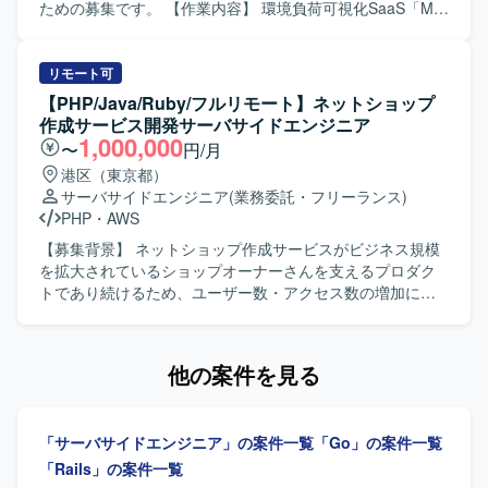
領域にも踏み込めるため、バックエンドエンジニアとして
判断において、自ら根拠を持って意思決定し、若手メンバ
ための募集です。 【作業内容】 環境負荷可視化SaaS「My
の専門性と市場価値を高められる環境です。将来的にはテ
ーの多いチームを率いていただきます。 【求める人物像】
エコものさし」におけるAIツール「Food AI Ideator (FAI)」
ックリードやエンジニアリングマネージャーへのキャリア
プロダクトや事業内容への理解を深めながら、安定的かつ
の新規開発および商品改良設計を行っていただきます。
パスも視野に入れて経験を積んでいただけます。 【開発環
長期的に参画いただける方を求めております。複数のエン
Ruby on RailsおよびVue.jsを用いた自社プロダクト・AIツ
リモート可
境】 言語はGoを中心に、インフラにはGoogle
ジニア、PdM、デザイナーと密に協働しながら開発を進め
ールのフロントエンドおよびバックエンド開発を担当し、
【PHP/Java/Ruby/フルリモート】ネットショップ
Cloud（Cloud Run、Cloud Spanner、Pub/Subなど）を利
る環境のため、コラボレーションとコミュニケーションを
クライアントの声を直接反映させる形で商品の改良設計を
作成サービス開発サーバサイドエンジニア
用しています。通信にはgRPCとProtocol Buffersを用い、
大切にし、自発的に周囲と連携しながら課題解決に取り組
進めていただきます。GCP（Vertex AI等）やAIコーディン
1,000,000
〜
円/月
CI/CDにはGitHub ActionsとCloud Buildを採用しています。
める方にマッチいたします。 明確なアーキテクチャが存在
グツールを組み合わせた先進的なAI機能の実装に携わり、3
港区（東京都）
構成管理はTerraform、モニタリングはCloud Monitoring、
しない状況でも、業務の背景や全体像を把握したうえで自
～5人程度のチームでアジャイルな機能開発およびコード管
サーバサイドエンジニア
(業務委託・フリーランス)
Cloud Logging、Cloud Trace、分析基盤にはBigQueryと
ら考えて推進できる方や、各案件について表層的な機能理
理・プロジェクト推進を行っていただきます。要件定義か
PHP
・
AWS
Looker Studioを活用しています。AI/LLMツールとして
解にとどまらず、用いられている技術や直面した課題、そ
ら基本設計、詳細設計、実装、テスト、運用・保守、プロ
Claude、Codex、Cursor、Gemini、GitHub Copilotなどを
の対応策といった思考プロセスまで踏み込んで考えられる
ダクト改良まで一貫して関わっていただきます。 【求める
【募集背景】 ネットショップ作成サービスがビジネス規模
利用し、GitHub、Slack、Notion、Figmaなどのツールと組
方を歓迎いたします。 【ポジションの魅力】 グロース型の
人物像】 システム全体の設計や仕組みづくり、アーキテク
を拡大されているショップオーナーさんを支えるプロダク
み合わせてアジャイル開発を行っています。
小規模案件が多く、事業やプロダクトへの理解を深めなが
チャの選定に主体的に挑戦したい方を求めています。新し
トであり続けるため、ユーザー数・アクセス数の増加に対
ら、継続的な改善や機能追加を通じてユーザー価値の向上
いプロダクトを0→1で育てる過程に興味があり、スタート
応したスピーディな機能開発や、今後アクセス数がさらに
に直接貢献できるポジションです。フルサイクルで開発工
アップでの開発に深く関わりたい方にマッチします。サス
増加した際にも耐えられるプロダクトづくりを推進する必
程を担当できるため、要件定義から実装・テストまで一貫
テナビリティ分野（環境問題、食・農の課題解決）への興
要があることから募集を行っております。 【作業内容】 開
他の案件を見る
した経験を積むことができ、アーキテクチャ選定やパフォ
味・関心をお持ちの方を歓迎いたします。 【ポジションの
発プロジェクトにおけるアプリケーション開発をご担当い
ーマンス改善など技術的な意思決定にも主体的に関わるこ
魅力】 環境負荷可視化という社会的意義の高い領域で、自
ただきます。機能開発における設計から実装、リリースま
とができます。若手メンバーの多いチームを率いる経験を
社SaaSプロダクトのAIツール開発にフルスタックで関わる
でを一気通貫で対応していただき、バックエンドの開発を
通じて、技術的リードやチームビルディングのスキルも磨
「サーバサイドエンジニア」の案件一覧
「Go」の案件一覧
ことができます。スタートアップならではのスピード感の
中心に、興味やご経験に応じてフロントエンド開発もお任
いていただけます。 【開発環境】 バックエンドはRuby、
中で、クライアントの声を直接プロダクトに反映させる経
せいたします。ユーザーからのフィードバックに基づく改
「Rails」の案件一覧
Ruby on Railsを中心とし、フロントエンドには
験を積むことができ、GCP（Vertex AI等）や最新のAIコー