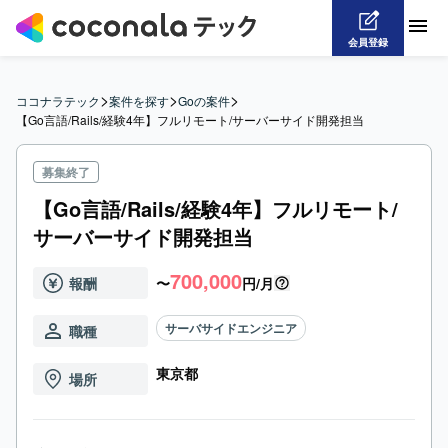
会員登録
>
>
>
ココナラテック
案件を探す
Goの案件
【Go言語/Rails/経験4年】フルリモート/サーバーサイド開発担当
募集終了
【Go言語/Rails/経験4年】フルリモート/
サーバーサイド開発担当
700,000
報酬
〜
円/月
サーバサイドエンジニア
職種
東京都
場所