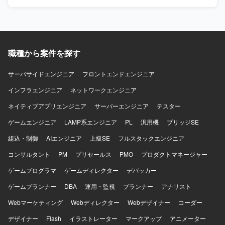
善、本番エラーの監視と改善、日常的なリファクタリン
TypeScript、React.js、Jest、CodeceptJS、Playwright、
ディングツールを活用した先進的な開発に携わることがで
グ、クラウドサービスの活用やコンテナ化など技術ドリブ
Storybookなどを活用しております。インフラは
きます。 【開発環境】 フロントエンドはVue.js 3系および
ンな開発環境の改善にも取り組んでいただきます。 【求め
AWS（ALB、Fargate、Aurora、S3、Lambda、
Nuxt.js 3系、バックエンドはRuby 3系およびRuby on Rails
る人物像】 ユーザーのためにこだわりを貫けるマインドを
CloudFront、ElastiCache、WAFなど）上に構築されてお
7系を利用しています。DBはMySQL 8系、コンテナは
お持ちで、定められた行動指針に沿った志向性をお持ちの
り、Dockerを使用したコンテナ環境で運用しております。
Dockerを使用しています。インフラはAWS（EC2, Aurora,
方を求めております。サービスのミッションに共感し、プ
職種から案件を探す
データベースはMySQL、Redis、Elasticsearchを利用し、
SES, WAF, S3等）およびGCP（Vertex AIなど）を組み合わ
ロダクト成長のために淡々と課題解決を実行していける
Nginxを用いた構成となっております。開発フローでは
せ、CIにはCircleCIを利用しています。開発ツールとして
方、インターネットやWebサービスへの強い興味・関心を
サーバサイドエンジニア
フロントエンドエンジニア
Github、GitHub ActionsやJenkins、Slackを活用し、
GitHub, Github Projects, Notion, Teams, Slack, Google
お持ちの方、オーナーシップを持って課題に取り組み自ら
Datadog、Fluentd、BigQuery、Redashなどによるモニタ
Meet、AIコーディングツールとしてVisual Studio Code,
インフラエンジニア
プロダクトを良くしていくために動ける方を歓迎いたしま
ネットワークエンジニア
リングやデータ分析の仕組みが整っております。
Cursor, Claude Code, Gemini CLIを使用しています。
す。常に変わっていく状況を楽しみ、変化に柔軟に対応で
ネイティブアプリエンジニア
サーバーエンジニア
テスター
きる方、ショップの成長や成功、メンバーの成長や成功も
喜べる方にご活躍いただけるポジションです。 【ポジショ
ゲームエンジニア
LAMP系エンジニア
PL
汎用機
ブリッジSE
ンの魅力】 成長を続けるネットショップ作成サービスの開
組込・制御
AIエンジニア
上級SE
フルスタックエンジニア
発に携わりながら、トラフィック増加や多様なニーズへの
対応といったスケールや複雑性の高い課題に取り組むこと
コンサルタント
PM
プリセールス
PMO
プロダクトマネージャー
ができます。既存コードの改善と新機能開発を両立しつ
ゲームプログラマ
つ、最新の技術トレンドを意識した開発を行うことで、サ
ゲームディレクター
デバッカー
ーバサイドエンジニアとして継続的に成長していける環境
ゲームプランナー
DBA
運用・監視
プランナー
アナリスト
です。少人数チームで裁量を持ち、サービス性を維持しな
がらプロダクトの価値向上に直接貢献していただけます。
Webマーケティング
Webディレクター
Webデザイナー
コーダー
【開発環境】 クラウドサービスの活用やコンテナ化などを
デザイナー
Flash
イラストレーター
マークアップ
アニメーター
通じて、技術ドリブンな開発環境の改善に取り組んでおり