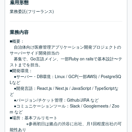
雇用形態
業務委託(フリーランス)
業務内容
■概要：

　自治体向け医療管理アプリケーション開発プロジェクトの
サーバーサイド開発担当の

　募集で、Go言語メイン、一部Ruby on railsで基本設計〜テ
ストまでを担当。

■開発環境：

　●サーバー・DB環境：Linux / GCP(一部AWS) / PostgreSQ
Lなど

　●開発言語：React.js / Next.js / JavaScript / TypeScriptな
ど

　●バージョン/チケット管理：Github/JIRA など

　●コミュニケーションツール：Slack / Googlemeets / Zoo
m など

■場所：基本フルリモート

　　　　※参画初日は拠点の渋谷に出社、月1回程度出社の可
能性あり
