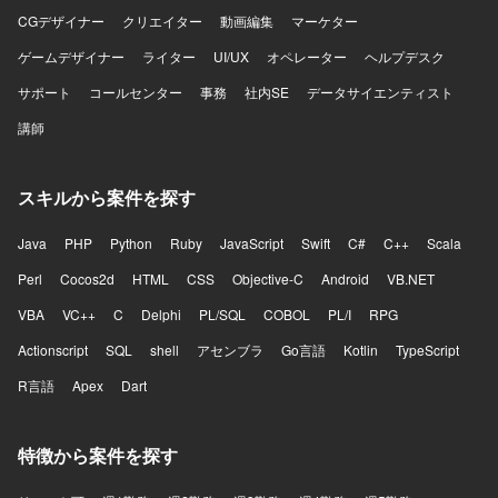
ます。
CGデザイナー
クリエイター
動画編集
マーケター
ゲームデザイナー
ライター
UI/UX
オペレーター
ヘルプデスク
サポート
コールセンター
事務
社内SE
データサイエンティスト
講師
スキルから案件を探す
Java
PHP
Python
Ruby
JavaScript
Swift
C#
C++
Scala
Perl
Cocos2d
HTML
CSS
Objective-C
Android
VB.NET
VBA
VC++
C
Delphi
PL/SQL
COBOL
PL/I
RPG
Actionscript
SQL
shell
アセンブラ
Go言語
Kotlin
TypeScript
R言語
Apex
Dart
特徴から案件を探す