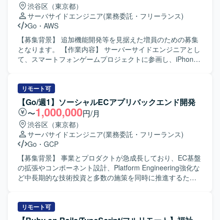
渋谷区（東京都）
サーバサイドエンジニア
(業務委託・フリーランス)
Go
・
AWS
【募集背景】 追加機能開発等を見据えた増員のための募集
となります。 【作業内容】 サーバーサイドエンジニアとし
て、スマートフォンゲームプロジェクトに参画し、iPhone /
Android / PC プラットフォーム向けゲームのバックエンド
全般の開発・運用・管理業務を行っていただきます。新規
タイトルのバックエンド領域において、機能追加や改善対
リモート可
応、運用上の各種対応などを担当していただきます。 【求
【Go/週1】ソーシャルECアプリバックエンド開発
める人物像】 新しい技術やツールに積極的に触れ、自発的
1,000,000
〜
円/月
にキャッチアップしていく姿勢をお持ちの方を求めていま
渋谷区（東京都）
す。また、他職種とも連携しながら、チームでサービスを
サーバサイドエンジニア
(業務委託・フリーランス)
育てていく意識をお持ちの方が望ましいです。 【ポジショ
Go
・
GCP
ンの魅力】 超大型IPの新規プロジェクトにおいて、マルチ
プラットフォーム展開・3Dゲームタイトルのバックエンド
【募集背景】 事業とプロダクトが急成長しており、EC基盤
開発に携わることができます。高トラフィックなゲームサ
の拡張やコンポーネント設計、Platform Engineering強化な
ービスの開発・運用に関わることで、スケーラビリティや
ど中長期的な技術投資と多数の施策を同時に推進するた
信頼性を意識した設計・実装の経験を積むことができま
め、バックエンド組織を段階的にスケールさせていく必要
す。 【開発環境】 インフラとして AWS / GCP などのパブ
があるための募集になります。 【作業内容】 GoとGoogle
リッククラウドを利用し、開発言語は Go を採用していま
Cloudを用いた発見型ソーシャルECアプリのサーバーサイ
リモート可
す。Claude Code、Codex、GitHub Copilot、Cursor などの
ド開発全般を担当していただきます。1チーム4〜7名規模の