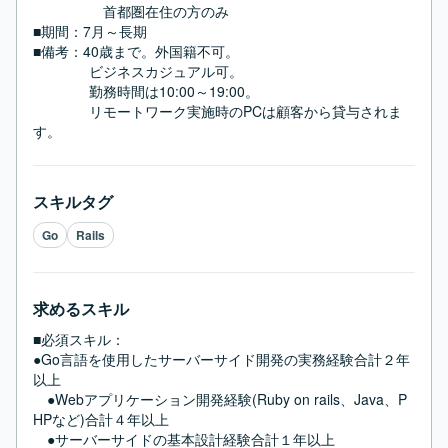
　　　　　首都圏在住の方のみ

■期間：7月～長期

■備考：40歳まで。外国籍不可。

　　　　ビジネスカジュアル可。

　　　　勤務時間は10:00～19:00。

　　　　リモートワーク実施時のPCは顧客から貸与されま
す。
スキルタグ
Go
Rails
求めるスキル
■必須スキル：
●Go言語を使用したサーバーサイド開発の実務経験合計２年
以上

　●Webアプリケーション開発経験(Ruby on rails、Java、P
HPなど)合計４年以上

　●サーバーサイドの基本設計経験合計１年以上
