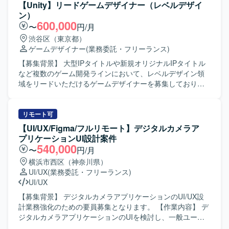
トにおけるUX設計、情報設計、UIデザインを行っていただ
【Unity】リードゲームデザイナー（レベルデザイ
きます。 ・ユーザー課題、事業課題、マーケット仮説を踏
ン）
まえた体験設計をリードしていただきます。 ・Figmaを用
600,000
〜
円/月
いたワイヤーフレーム作成、UIデザイン、プロトタイプ作
渋谷区（東京都）
成を行っていただきます。 ・v0、Lovable、Claude Code、
ゲームデザイナー
(業務委託・フリーランス)
Cursor等のAIツールを活用した動くプロトタイプの作成と
検証を行っていただきます。 ・事業責任者、プロダクトマ
【募集背景】 大型IPタイトルや新規オリジナルIPタイトル
ネージャー、エンジニア、マーケティングメンバーと連携
など複数のゲーム開発ラインにおいて、レベルデザイン領
しながらプロダクトの立ち上げと改善を推進していただき
域をリードいただけるゲームデザイナーを募集しておりま
ます。 ・ユーザーインタビューや定量データに基づく仮説
す。 【作業内容】 リードゲームデザイナー候補として、ゲ
検証、リリース後の効果検証および改善施策の立案を行っ
ームシステムの仕様設計、イベント企画および運用、レベ
ていただきます。 ・グロースを見据えたLP、オンボーディ
ルデザインやパラメーターデザイン、多職種にまたがる開
リモート可
ング、初回体験、継続利用体験の改善に取り組んでいただ
発業務の制作進行管理をご担当いただきます。ご希望に応
【UI/UX/Figma/フルリモート】デジタルカメラア
きます。 ・デザインシステムやコンポーネント設計の整備
じて、将来的に他セクションや新規タイトルを含めた他プ
プリケーションUI設計案件
および運用を行っていただきます。 ・エンジニアと協働
ロジェクトへの異動や、マネジメントへのミッション変更
540,000
〜
円/月
し、実装連携や仕様調整、UIの品質担保を行っていただき
なども可能です。 【求める人物像】 ヒットさせるために何
横浜市西区（神奈川県）
ます。 【求める人物像】 ・チームでの成果創出を重視し、
が必要かを徹底的に追求し、IP自体の価値最大化やファン
UI/UX
(業務委託・フリーランス)
関係部署と連携しながら制作を進行できる方を想定してお
層拡大を意識してものづくりに取り組める方を求めていま
UI/UX
ります。 ・作って終わりではなく、届けて・試して・改善
す。チームの枠を越えて主体的に意見を出し合い、自律的
するプロセスに喜びを感じられる方を求めております。 ・
に価値創出を行うカルチャーに共感し、新たな挑戦を歓迎
【募集背景】 デジタルカメラアプリケーションのUI/UX設
ユーザー視点に立ち、成果に対して責任感を持ってクリエ
しながら事業成長と個人の成長を相互に加速させていきた
計業務強化のための要員募集となります。 【作業内容】 デ
イティブに取り組める方を歓迎いたします。 ・広告とプロ
い方にマッチします。個人としても積極的に情報発信を行
ジタルカメラアプリケーションのUIを検討し、一般ユーザ
ダクトなど領域を横断して価値発揮したい方を想定してお
い、個と組織の相乗的な成長を志向される方を歓迎いたし
向け展開を想定したUIの仕様・設計検討を行って頂きま