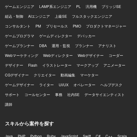
ゲームエンジニア
LAMP系エンジニア
PL
汎用機
ブリッジSE
組込・制御
AIエンジニア
上級SE
フルスタックエンジニア
コンサルタント
PM
プリセールス
PMO
プロダクトマネージャー
ゲームプログラマ
ゲームディレクター
デバッカー
ゲームプランナー
DBA
運用・監視
プランナー
アナリスト
Webマーケティング
Webディレクター
Webデザイナー
コーダー
デザイナー
Flash
イラストレーター
マークアップ
アニメーター
CGデザイナー
クリエイター
動画編集
マーケター
ゲームデザイナー
ライター
UI/UX
オペレーター
ヘルプデスク
サポート
コールセンター
事務
社内SE
データサイエンティスト
講師
スキルから案件を探す
Java
PHP
Python
Ruby
JavaScript
Swift
C#
C++
Scala