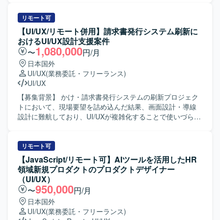
ります。 ・構造的に事象を捉え、ボトルネックを特定しな
ます。 【ポジションの魅力】 グローバル展開前提の大規模
す。Figmaなどのツールを用いて画面設計やプロトタイプ作
がら改善に取り組める方を求めております。 ・限られた情
IPゲーム開発を中核に、コンシューマーゲーム開発や新規
成を行い、ユーザビリティを意識したUI/UX設計に携わって
リモート可
報から仮説を立て、高速でPDCAを回せる方を歓迎いたしま
オリジナルIP創出、インディーゲーム開発まで、企画初期
頂きます。 【求める人物像】 UI/UX仕様を自ら検討し、顧
【UI/UX/リモート併用】請求書発行システム刷新に
す。 ・自ら手を動かし、事業数字に責任を持って取り組め
段階から運用・海外展開まで一気通貫で関われる多様なプ
客に対してわかりやすく提案できる方を求めております。
おけるUI/UX設計支援案件
る方を想定しております。 【ポジションの魅力】 ・AIを活
ロジェクトに携わることができます。長期的にトップクラ
関係者と円滑にコミュニケーションを取りながら業務を推
1,080,000
〜
円/月
用したHR領域の新規プロダクトにおいて、0→1フェーズか
スのヒットタイトルを創出するための大規模な開発体制や
進できる方にマッチするポジションです。 【ポジションの
日本国外
ら体験設計をリードできる環境です。 ・事業責任者やプロ
高度な運用ノウハウがあり、グループ横断での人材配置や
魅力】 デジタルカメラ分野におけるアプリケーション
UI/UX
(業務委託・フリーランス)
ダクトマネージャー、エンジニア、マーケティングメンバ
技術力の集約により、開発スピードと品質の両立を目指す
UI/UX設計に携わることで、一般ユーザ向けサービスの使い
UI/UX
ーと密に連携しながら、事業開発・プロダクト開発・マー
環境です。大きな裁量を持ちながら、長期的に活躍できる
勝手向上に直接貢献できる案件です。Figmaなどの最新ツー
ケティングを一体で推進する経験を積むことができます。
環境づくりにも注力した組織で開発に取り組むことができ
ルを活用しながら、UI/UX設計スキルをさらに高めて頂けま
【募集背景】 かけ・請求書発行システムの刷新プロジェク
・抽象度の高い事業仮説やユーザー課題から、「どのよう
ます。 【開発環境】 クリエイティブのクオリティを高める
す。 【開発環境】 Figma、GitHub、JIRA、PowerPointを中
トにおいて、現場要望を詰め込んだ結果、画面設計・導線
な体験にすべきか」を定義し、検証を重ねながらプロダク
ため、ご希望に応じて最適なゲーム開発環境に必要な機材
心とした環境で作業して頂きます。
設計に難航しており、UI/UXが複雑化することで使いづらく
トの勝ち筋をつくっていく経験ができます。 ・Figmaや各
を手配するなど、クリエイター一人ひとりへの投資を行っ
なる懸念が顕在化しているため、社内に不足しているUI/UX
種AIツールを活用しながら、デザインとプロトタイピング
ております。勉強会参加にかかる費用やR&Dなどの技術投
設計の知見を補う専門人材を求めております。 【作業内
を高速に回す実践的なスキルを磨くことができます。 【開
資も含め、開発環境の整備に注力しています。社員食堂や
容】 要件定義フェーズに参画し、仕様理解を踏まえたUI設
リモート可
発環境】 ・Figmaを中心としたUIデザインおよびプロトタ
カフェ、リラクゼーションスペースなどを備えたオフィス
計を実施していただきます。ディレクター作成の既存また
【JavaScript/リモート可】AIツールを活用したHR
イピング環境を想定しております。 ・v0、Lovable、
環境に加え、プロジェクトごとのマイルストンに応じた有
は簡易なワイヤーフレームをベースに、ユーザー視点で画
領域新規プロダクトのプロダクトデザイナー
Claude Code、Cursor等のAIツールを併用しながらプロト
給奨励日や、目標達成度に応じた社員旅行などリフレッシ
面構成・導線を整理し、UIコンポーネント設計や操作フロ
（UI/UX）
タイプの作成と検証を行う環境です。
ュを兼ねた制度も用意されています。
ーの最適化を行っていただきます。各画面単位でのビジュ
950,000
〜
円/月
アルデザイン作成、レイアウト設計、配色・UIパーツ設
日本国外
計、操作性を考慮したインタラクション設計（必要に応じ
UI/UX
(業務委託・フリーランス)
て簡易モック作成）を対応していただきます。機能過多・