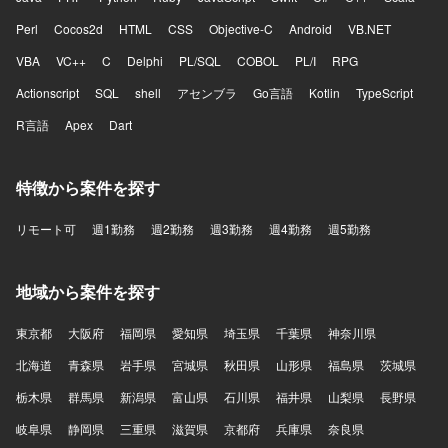
Perl
Cocos2d
HTML
CSS
Objective-C
Android
VB.NET
VBA
VC++
C
Delphi
PL/SQL
COBOL
PL/I
RPG
Actionscript
SQL
shell
アセンブラ
Go言語
Kotlin
TypeScript
R言語
Apex
Dart
特徴から案件を探す
リモート可
週1勤務
週2勤務
週3勤務
週4勤務
週5勤務
地域から案件を探す
東京都
大阪府
福岡県
愛知県
埼玉県
千葉県
神奈川県
北海道
青森県
岩手県
宮城県
秋田県
山形県
福島県
茨城県
栃木県
群馬県
新潟県
富山県
石川県
福井県
山梨県
長野県
岐阜県
静岡県
三重県
滋賀県
京都府
兵庫県
奈良県