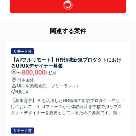
関連する案件
リモート可
【AI/フルリモート】HR領域新規プロダクトにおけ
るUI/UXデザイナー募集
800,000
〜
円/月
日本国外
UI/UX
(業務委託・フリーランス)
UI/UX
【募集背景】 AIを活用したHR領域の新規プロダクト立ち上
げにおいて、0→1フェーズから体験設計を中核で担うプロ
ダクトデザイナーを必要としているための募集です。複数
のWebサービス立ち上げやグロースの知見を活かしつつ、
新しいユーザー体験を創出していきたいと考えておりま
す。 【作業内容】 ・AIを活用したHR領域の新規プロダク
リモート可