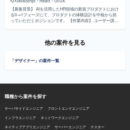
JavaScript
・
React
・
UI/UX
画面過密状態に対する整理・改善提案や、ユーザビリティ
向上に向けた設計見直しを行い、ディレクター／PMと連携
【募集背景】 AIを活用したHR領域の新規プロダクトにおけ
しながらエンジニア実装を見据えたデザイン仕様をアウト
る0→1フェーズにて、プロダクトの体験設計を中核から担
プットしていただきます。 【求める人物像】 要件が固まり
っていただくポジションです。 【作業内容】 ユーザー課
きっていない状況でもディレクターと並走しながら柔軟に
題、事業課題、マーケット仮説を踏まえたUX/UI・体験設計
検討を進められる方を求めております。複雑な業務要件を
を行っていただきます。 Figmaを用いたワイヤーフレー
踏まえて情報整理や画面構成を行いながら、一貫性と使い
ム、UIデザイン、プロトタイプの作成を行っていただきま
他の案件を見る
やすさの両立を意識してデザイン品質を高めていただける
す。 各種AIツールを活用した動くプロトタイプの作成・検
方を想定しています。ディレクター／PMとのコミュニケー
証を行っていただきます。 ユーザーインタビューや定量デ
ションを大切にしながら、主体的に改善提案ができる方に
ータをもとにした仮説検証や、リリース後の改善施策立案
「デザイナー」の案件一覧
フィットするポジションです。 【ポジションの魅力】 請求
を行っていただきます。 グロースを見据えたLP、オンボー
書発行システムという業務基盤となるWebアプリケーショ
ディング、初回・継続利用体験の改善を行っていただきま
ンの刷新プロジェクトにおいて、要件定義段階からUI/UX設
す。 デザインシステムやコンポーネント設計の整備、エン
計に深く関わることができ、画面デザインの方針やデザイ
ジニアと協働した実装連携・品質担保を行っていただきま
ンシステムの構築にも影響力を発揮していただけます。機
す。 【求める人物像】 抽象的な事業仮説やユーザー課題を
能過多・情報量の多い業務システムに対して、ユーザビリ
自ら理解し、プロダクトの勝ち筋を高速に検証・構築して
ティを高める設計に挑戦できる環境です。 【開発環境】
職種から案件を探す
いくことを能動的に楽しめる方を求めています。 【ポジシ
FigmaやAdobe XDなどのデザインツールを用いたUIデザイ
ョンの魅力】 AIを活用したHR領域の新規プロダクトにおい
ン環境を想定しております。フロントエンドとしてReact等
て、0→1フェーズから体験設計を主導しながら、事業やプ
サーバサイドエンジニア
フロントエンドエンジニア
を意識したデザイン知識が活かせるプロジェクトです。
ロダクトの勝ち筋づくりに深く関わることができます。
インフラエンジニア
ネットワークエンジニア
【開発環境】 Figmaや各種AIツールを活用しながらプロト
タイプを作成・検証していただきます。
ネイティブアプリエンジニア
サーバーエンジニア
テスター