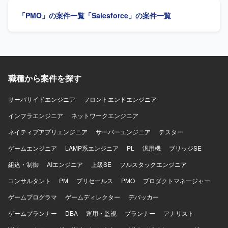
点や要件を整理し、上層部向けに分かりやすく説明できる
「PMO」の案件一覧
「Salesforce」の案件一覧
方を求めています。 【ポジションの魅力】 大規模な業務シ
ステム更改において、構想・企画検討から導入検討まで幅
広く携われます。 【開発環境】 Oracle Alloy、Oracle、OCI
を活用します。
職種から案件を探す
サーバサイドエンジニア
フロントエンドエンジニア
インフラエンジニア
ネットワークエンジニア
ネイティブアプリエンジニア
サーバーエンジニア
テスター
ゲームエンジニア
LAMP系エンジニア
PL
汎用機
ブリッジSE
組込・制御
AIエンジニア
上級SE
フルスタックエンジニア
コンサルタント
PM
プリセールス
PMO
プロダクトマネージャー
ゲームプログラマ
ゲームディレクター
デバッカー
ゲームプランナー
DBA
運用・監視
プランナー
アナリスト