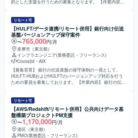
ェクト立ち上げフェーズから参画でき、会計領域における
的とした支援を行うための募集となります。 【作業内容】
SAP導入の上流工程を主導的に経験していただけます。管
Salesforce環境に対するセキュリティ設定評価や現状課題の
理会計の専門性を活かしつつ、エンドとの要件調整や若手
抽出、改善計画の立案などのアセスメント業務を行ってい
メンバーのマネジメントなど、上流マネジメントスキルも
ただきます。また、先方運用チームへの技術支援やテクニ
リモート可
磨くことができる環境です。 【開発環境】 SAP FI/CO を中
カル相談対応、ベストプラクティスの提供などの技術相
【HULFT/データ連携/リモート併用】銀行向け伝送
心とした会計領域のSAP環境を前提としたプロジェクトと
談・伴走支援を実施していただきます。さらに、メンバー
基盤バージョンアップ保守案件
なります。
育成やスキルトランスファーを通じたナレッジ共有を行
765,000
〜
円/月
い、システム運用面での妥当性評価や安全性に関するアド
多摩市（東京都）
バイスなどのガバナンス支援にも携わっていただきます。
インフラエンジニア
(業務委託・フリーランス)
【求める人物像】 Salesforceに関する豊富な知見をもち、
Cocos2d
・
AIX
自ら課題を抽出し改善提案まで推進いただける方を求めて
います。運用チームや関係者と円滑にコミュニケーション
【募集背景】 銀行の伝送基盤の保守体制の一員として、
を取りながら、技術面とマネジメントの両面で主体的にリ
HULFT-HUBおよびHULFTのバージョンアップ対応を行う
ードいただける方が望ましいです。 【ポジションの魅力】
ための要員を募集しております。 【作業内容】 銀行の伝送
Service CloudおよびExperience Cloudを中心とした大規模
基盤の保守体制の一員として参画し、HULFT-HUBおよび
環境において、セキュリティやガバナンスを含む上流工程
HULFTのバージョンアップに伴う設計からテストまでの作
から運用支援まで一貫して関わることができます。技術支
業をご担当いただきます。データ転送基盤やデータ連携に
リモート可
援だけでなくメンバー育成やスキルトランスファーを通じ
関する知見を活かし、既存基盤のバージョンアップに伴う
【AWS/Redshift/リモート併用】公共向けデータ基
て組織全体のレベルアップに貢献できる点も魅力です。
設計、テスト、必要に応じた移行作業などを行っていただ
盤構築プロジェクトPM支援
【開発環境】 Service CloudおよびExperience Cloudを中心
きます。 【求める人物像】 データ転送基盤やデータ連携に
1,170,000
〜
円/月
としたSalesforce環境において、権限管理やセキュリティ設
関する知見をお持ちで、金融系システムの保守やバージョ
港区（東京都）
計などの運用・改善業務を行います。
ンアップ対応に粘り強く取り組んでいただける方を求めて
PMO
(業務委託・フリーランス)
おります。チームの一員としてコミュニケーションを取り