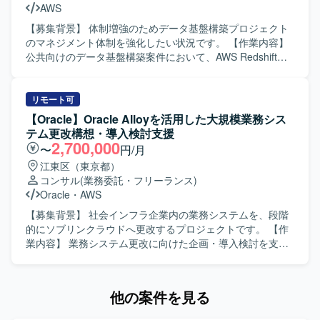
AWS
ながら、計画に沿って着実に作業を進めていただける方が
望ましいです。 【ポジションの魅力】 銀行の伝送基盤とい
【募集背景】 体制増強のためデータ基盤構築プロジェクト
う重要度の高いシステムの保守およびバージョンアップに
のマネジメント体制を強化したい状況です。 【作業内容】
携わることができます。HULFTやHULFT-HUBをはじめと
公共向けのデータ基盤構築案件において、AWS Redshiftを
したデータ転送・連携基盤の経験を深めることができ、長
用いたデータレイク構築プロジェクトのPM代理・補佐とし
期的なプロジェクトを通して上流からテストまで一連の工
てマネジメントを行っていただきます。データレイク構
程に関わることができます。 【開発環境】 HULFT、
築、ETLツールやパイプライン構築、パフォーマンスの最適
リモート可
HULFT-HUB、DataMagic、ksh、C言語、AIXなどのUnix系
化などデータ基盤関連の設計フェーズにおける体制マネジ
【Oracle】Oracle Alloyを活用した大規模業務シス
OS上での環境となります。
メントや顧客折衝を担当していただきます。 【求める人物
テム更改構想・導入検討支援
像】 公共系プロジェクトの特性を理解し、ステークホルダ
2,700,000
〜
円/月
ーとの調整を主体的かつ円滑に進めていただける方を求め
江東区（東京都）
ています。技術内容を踏まえつつも、プロジェクト全体を
コンサル
(業務委託・フリーランス)
俯瞰してリスクや課題を整理し、関係者と協調しながら推
Oracle
・
AWS
進いただける方が望ましいです。 【ポジションの魅力】 公
共向けの大規模データ基盤構築に上流から関わることがで
【募集背景】 社会インフラ企業内の業務システムを、段階
き、データレイクや最新のデータ分析基盤の知見を活かし
的にソブリンクラウドへ更改するプロジェクトです。 【作
ながらPM領域の経験を深めていただけます。PM代理とし
業内容】 業務システム更改に向けた企画・導入検討を支援
て裁量を持ってプロジェクトマネジメントに携わることが
します。他システムへの導入企画、提案ストーリーや論
できる環境です。 【開発環境】 AWS上でのデータレイクお
点、見積前提条件、開発プロセスの整理を行います。
よびデータ分析基盤（Redshift、ETLツール、パイプライン
Oracle Alloyを活用した構成検討、各チームとの要件整理、
他の案件を見る
など）を用いた環境を想定しています。
ITPC審査向け資料および上層部向け上申資料の作成・説明
を担当します。 【求める人物像】 関係者と連携しながら論