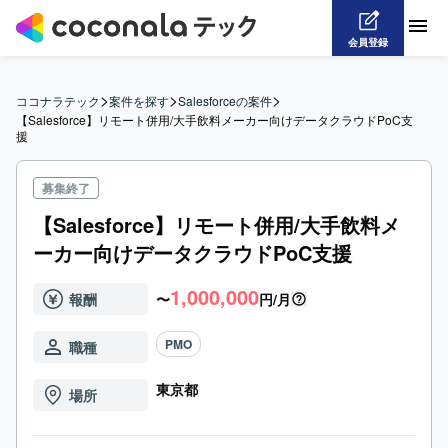
会員登録
>
>
>
ココナラテック
案件を探す
Salesforceの案件
【Salesforce】リモート併用/大手飲料メーカー向けデータクラウドPoC支
援
募集終了
【Salesforce】リモート併用/大手飲料メ
ーカー向けデータクラウドPoC支援
1,000,000
報酬
〜
円/月
PMO
職種
東京都
場所