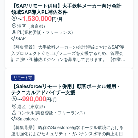
【SAP/リモート併用】大手飲料メーカー向け会計
領域SAP導入PL補佐案件
1,530,000
〜
円/月
港区（東京都）
PL
(業務委託・フリーランス)
SAP
【募集背景】 大手飲料メーカーの会計領域におけるSAP導
入プロジェクト立ち上げフェーズを支援するため、管理会
計に強いPL補佐ポジションを募集しております。 【作業内
容】 大手飲料メーカー向け会計領域のSAP導入プロジェク
トにおいて、要件定義前の立ち上げフェーズから参画して
いただきます。財務会計寄りの元請PLを管理会計の知見で
リモート可
補完しつつ、エンドユーザーの要件調整・取りまとめを行
【Salesforce/リモート併用】顧客ポータル運用・
い、要望を受け止めながら最適解を提案していただきま
テクニカルアドバイザー支援
す。また、元請SIer側の若手メンバーのマネジメントもご担
990,000
〜
円/月
当いただきます。 【求める人物像】 管理会計と財務会計の
港区（東京都）
双方を理解し、エンドユーザーの多様な要望に対して冷静
コンサル
(業務委託・フリーランス)
かつ柔軟に対応できる方を求めております。関係者とのコ
Salesforce
ミュニケーションを通じて合意形成を図り、プロジェクト
を前向きに推進できる方にご活躍いただきたいと考えてお
【募集背景】 既存のSalesforce顧客ポータル環境における
ります。 【ポジションの魅力】 大手メーカーの重要プロジ
運用強化およびセキュリティ・ガバナンス水準の向上を目