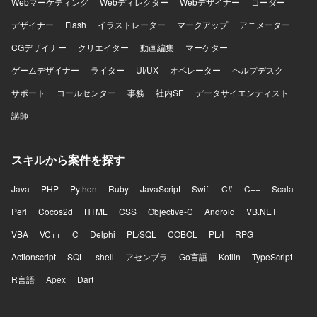
Webマーケティング
Webディレクター
Webデザイナー
コーダー
デザイナー
Flash
イラストレーター
マークアップ
アニメーター
CGデザイナー
クリエイター
動画編集
マーケター
ゲームデザイナー
ライター
UI/UX
オペレーター
ヘルプデスク
サポート
コールセンター
事務
社内SE
データサイエンティスト
講師
スキルから案件を探す
Java
PHP
Python
Ruby
JavaScript
Swift
C#
C++
Scala
Perl
Cocos2d
HTML
CSS
Objective-C
Android
VB.NET
VBA
VC++
C
Delphi
PL/SQL
COBOL
PL/I
RPG
Actionscript
SQL
shell
アセンブラ
Go言語
Kotlin
TypeScript
R言語
Apex
Dart