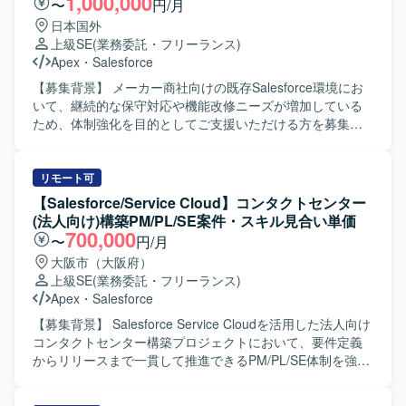
1,000,000
〜
円/月
日本国外
上級SE
(業務委託・フリーランス)
Apex
・
Salesforce
【募集背景】 メーカー商社向けの既存Salesforce環境にお
いて、継続的な保守対応や機能改修ニーズが増加している
ため、体制強化を目的としてご支援いただける方を募集し
ております。 【作業内容】 ・既存Salesforce環境
（ServiceCloud, SalesCloud, Classic環境など）に対する保
守対応や問合せ対応を行っていただきます。 ・顧客との週
リモート可
次定例ミーティングに参加し、方針のすり合わせや課題整
【Salesforce/Service Cloud】コンタクトセンター
理、対応内容の説明を実施していただきます。 ・既存機能
(法人向け)構築PM/PL/SE案件・スキル見合い単価
の仕様に関する質疑応答や、標準機能および軽微なApex、
700,000
〜
円/月
Visualforceを用いた機能改修を行っていただきます。 ・新
大阪市（大阪府）
規機能について、対応方針の検討から設計・実装・受け入
上級SE
(業務委託・フリーランス)
れまで一連の対応を担当していただきます。 ・その他、関
Apex
・
Salesforce
連する開発要件についても状況に応じて対応していただき
ます。 【求める人物像】 ・顧客とのコミュニケーションを
【募集背景】 Salesforce Service Cloudを活用した法人向け
通じて課題を整理し、自ら主体的に提案・推進していただ
コンタクトセンター構築プロジェクトにおいて、要件定義
ける方を求めております。 ・Salesforceに関する知識や経
からリリースまで一貫して推進できるPM/PL/SE体制を強化
験を活かしつつ、新しい機能や周辺サービスについても前
するための募集となります。 【作業内容】 PMとしては、
向きにキャッチアップしていただける方が望ましいです。
プロジェクト全体の進捗・課題・リスク管理、スケジュー