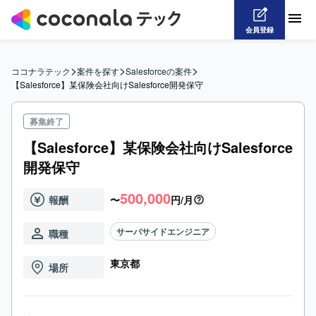
会員登録
>
>
>
ココナラテック
案件を探す
Salesforceの案件
【Salesforce】某保険会社向けSalesforce開発保守
募集終了
【Salesforce】某保険会社向けSalesforce
開発保守
500,000
報酬
〜
円/月
サーバサイドエンジニア
職種
東京都
場所