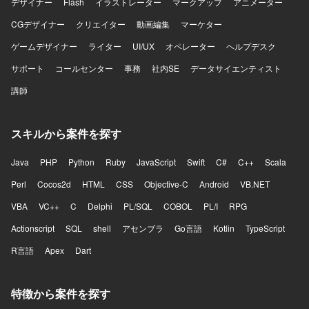
デザイナー
Flash
イラストレーター
マークアップ
アニメーター
CGデザイナー
クリエイター
動画編集
マーケター
ゲームデザイナー
ライター
UI/UX
オペレーター
ヘルプデスク
サポート
コールセンター
事務
社内SE
データサイエンティスト
講師
スキルから案件を探す
Java
PHP
Python
Ruby
JavaScript
Swift
C#
C++
Scala
Perl
Cocos2d
HTML
CSS
Objective-C
Android
VB.NET
VBA
VC++
C
Delphi
PL/SQL
COBOL
PL/I
RPG
Actionscript
SQL
shell
アセンブラ
Go言語
Kotlin
TypeScript
R言語
Apex
Dart
特徴から案件を探す