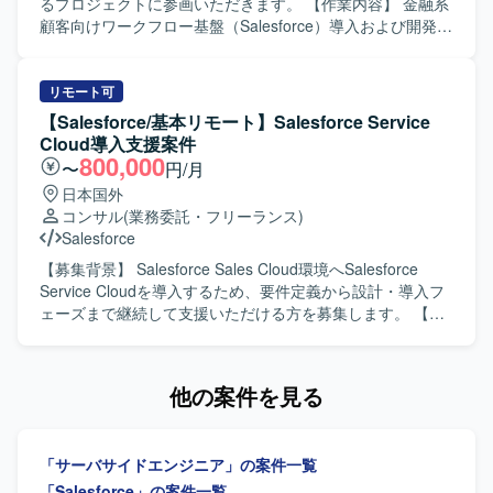
Service Cloudを中心とした構成にて、CTIや外部システム
しいです。 【ポジションの魅力】 大規模なメガバンク向け
るプロジェクトに参画いただきます。 【作業内容】 金融系
とのAPI・SSO・バッチ連携などを含む環境での構築・開発
システム開発に参画することで、金融業界特有の業務知識
顧客向けワークフロー基盤（Salesforce）導入および開発支
を行います。
と、Salesforceを中心としたクラウドアプリケーション開発
援業務を担当していただきます。お客様との要件調整から
のスキルを同時に習得していただけます。画面開発の比重
調査、開発（基本設計、詳細設計）、テスト、リリースま
が高いため、ユーザー体験を意識した設計・実装の経験を
で一連の工程をご担当いただきます。 【求める人物像】 自
リモート可
積むことができ、将来的なフルスタック志向のキャリアに
ら進んでコミュニケーションを図りながら要件調整ができ
【Salesforce/基本リモート】Salesforce Service
もつながるポジションです。 【開発環境】 Salesforceを基
る方を求めています。想定される作業を一人称で遂行で
Cloud導入支援案件
盤とした環境で、ApexやAuraなどの機能を用いたWebアプ
き、新しい業務についても積極的に学びキャッチアップい
800,000
〜
円/月
リケーション開発を行います。帳票はSVF Cloudを利用し、
ただける方にマッチするポジションです。 【ポジションの
日本国外
アジャイル開発のプラクティスを取り入れた進め方を想定
魅力】 金融業界向けのSalesforce案件に携わることで、
コンサル
(業務委託・フリーランス)
しています。
Financial Service Cloudをはじめとした金融領域特有の知見
Salesforce
を深めていただけます。要件調整からリリースまで幅広い
工程を経験できるため、上流工程スキルや折衝力の向上も
【募集背景】 Salesforce Sales Cloud環境へSalesforce
期待できます。 【開発環境】 Salesforceを中心としたワー
Service Cloudを導入するため、要件定義から設計・導入フ
クフロー基盤上での開発環境となります。
ェーズまで継続して支援いただける方を募集します。 【作
業内容】 既存の外部Webサイト上のフォームからメールで
受信する情報をもとに、Service Cloud上でケース管理を行
う仕組みを構築します。要件定義後半から参画し、設計・
他の案件を見る
導入、開発、テスト、UAT支援を行っていただきます。
【求める人物像】 顧客との折衝や要件ヒアリングを通じ
て、関係者と円滑に連携できる方を求めています。 【ポジ
「サーバサイドエンジニア」の案件一覧
ションの魅力】 数百名規模を想定したSalesforce Service
Cloud導入において、要件定義から本番導入まで一貫して携
「Salesforce」の案件一覧