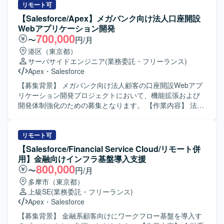
【ポジションの魅力】 ・Salesforceの複数クラウド
ル調整、顧客折衝、各種会議のファシリテート、メンバー
リモート可
（ServiceCloud, SalesCloud, Classic環境など）に関わるこ
管理、成果物レビューおよび品質・納期・スコープ管理を
【Salesforce/Apex】メガバンク向け法人口座開設
とで、幅広い機能・領域の知見を深めていただけます。 ・
ご担当いただきます。 PLとしては、業務要件整理、業務お
Webアプリケーション開発
顧客折衝から実装まで一貫して対応することで、上流工程
よび運用フロー設計、Salesforce機能設計・仕様調整、設計
700,000
〜
円/月
から開発までのスキルをバランスよく高めることができま
レビュー、開発メンバーの管理・フォロー、テスト計画や
港区（東京都）
す。 ・継続的な保守・改善を通じて、長期的な関係構築と
移行・リリース支援をご担当いただきます。 SEとしては、
サーバサイドエンジニア
(業務委託・フリーランス)
業務理解を深める経験を積んでいただけます。 【開発環
Salesforce機能の設定・開発、外部連携のSalesforce側対
Apex
・
Salesforce
境】 Salesforce（ServiceCloud, SalesCloud, Classic環
応、設計書などのドキュメント作成、テスト仕様書作成お
境）、Apex、Visualforce、AccountEngagement（旧
よびテスト実施、不具合対応、移行・リリース支援をご担
【募集背景】 メガバンク向け法人顧客の口座開設Webアプ
Pardot）などを利用した環境となっております。
当いただきます。 【求める人物像】 上流工程を自走でき、
リケーション開発プロジェクトにおいて、機能拡張および
設計から実装まで一貫して対応できる方を求めています。
開発体制強化のための募集となります。 【作業内容】 法人
能動的に日本語でコミュニケーションを取りながら、関係
顧客の口座開設を申し込むためのSalesforceベースのWebア
者と連携し主体的に課題解決に取り組める方にご活躍いた
プリケーション開発に携わっていただきます。Salesforce
だきたいと考えております。長期的な参画を前提に、継続
ApexやAura、もしくはJavaによるWebアプリケーションの
リモート可
的な改善提案や業務理解の深化に取り組んでいただける方
知見を生かし、画面機能を中心とした設計・開発・テスト
【Salesforce/Financial Service Cloud/リモート併
を歓迎いたします。 【ポジションの魅力】 法人向けコンタ
を担当していただきます。6月以降は特に開発作業がメイン
用】金融向けインフラ基盤導入支援
クトセンター領域において、Salesforce Service Cloudや
となり、仕様を踏まえた実装および単体・結合テストを自
800,000
〜
円/月
Data Cloud / Agentforceなどの最新機能を活用した構築プロ
走して進めていただきます。 【求める人物像】 与えられた
多摩市（東京都）
ジェクトに上流から参画できる環境です。PM/PL/SEそれぞ
タスクを独力でやり切る主体性をお持ちの方を求めていま
上級SE
(業務委託・フリーランス)
れのポジションで、大規模案件の推進経験や外部連携を含
す。周囲とコミュニケーションを取りながら、仕様理解や
Apex
・
Salesforce
む統合案件の知見を深めながら、長期的な視点でキャリア
設計意図を踏まえて開発を進められる方、金融ドメインに
形成に取り組んでいただけます。 【開発環境】 Salesforce
対しても学習意欲を持って取り組んでいただける方が望ま
【募集背景】 金融系顧客向けにワークフロー基盤を導入す