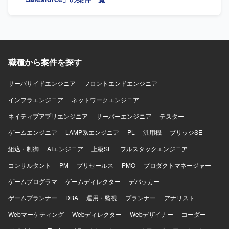
わることができます。 【開発環境】 Salesforce Sales
Cloud、Salesforce Service Cloudを利用します。
職種から案件を探す
サーバサイドエンジニア
フロントエンドエンジニア
インフラエンジニア
ネットワークエンジニア
ネイティブアプリエンジニア
サーバーエンジニア
テスター
ゲームエンジニア
LAMP系エンジニア
PL
汎用機
ブリッジSE
組込・制御
AIエンジニア
上級SE
フルスタックエンジニア
コンサルタント
PM
プリセールス
PMO
プロダクトマネージャー
ゲームプログラマ
ゲームディレクター
デバッカー
ゲームプランナー
DBA
運用・監視
プランナー
アナリスト
Webマーケティング
Webディレクター
Webデザイナー
コーダー