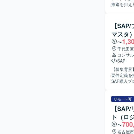
推進を担える
容】 ・Dy
ます。 ・Fi
課題抽出、
【SAP
や、業務フ
マスタ
製造・会計
1,3
ます。 ・
〜
しての活動を行います。 【求める人物像】 
千代田区
ら、顧客と
コンサル
が関わるプ
SAP
いたします
【募集背景
を踏まえた提案がで
要件定義を推進す
プにおける複
SAP導入
ら携わるこ
業務要件の
な製品知識
ただきます。 【求める人物像】 関係者と円滑にコミュニケーションを取りながら
り、ご経験に応じて
流工程をリードできる方
リモート可
365 Busin
SAP導入
BI、Power P
【SAP
ト（ロジ
700
〜
名古屋市