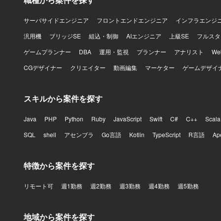
サーバサイドエンジニア
フロントエンドエンジニア
インフラエンジ
汎用機
ブリッジSE
組込・制御
AIエンジニア
上級SE
フルスタ
ゲームプランナー
DBA
運用・監視
プランナー
アナリスト
W
CGデザイナー
クリエイター
動画編集
マーケター
ゲームデザイ
スキルから案件を探す
Java
PHP
Python
Ruby
JavaScript
Swift
C#
C++
Scala
SQL
shell
アセンブラ
Go言語
Kotlin
TypeScript
R言語
Ap
特徴から案件を探す
リモート可
週1勤務
週2勤務
週3勤務
週4勤務
週5勤務
地域から案件を探す