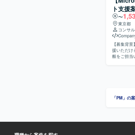
【Micro
管理または
ト支援
だける方を
1,5
決に導ける方にご参画いた
〜
画領域にお
東京都
るプロジェ
コンサル
心で経験を積んでいただけます。 
Compan
ルを用いた
【募集背景】
援いただける方を募集しております
般をご担当
す。 【求める人物像】 顧客と円滑にコミュニケーションを取りながら、主体的に要件整理や提
案を進めてい
関係者と連携
力】 Mic
トとしての
ができる環境です。 【開発環境】 Microsoft Dyn
「PM」の
ング業務と
職種から案件を探す