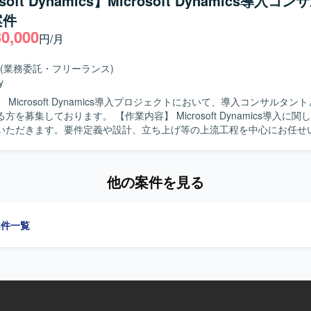
soft Dynamics】Microsoft Dynamics導入コ
生産計画に関する深い業務理解をお持ちで、自ら主体的にプロジェクト
案件
求めています。関係者と円滑にコミュニケーションを取りながら、課題
30,000
だきたいです。 【ポジションの魅力】 製造業のサプライチェーン計
円/月
いて、最新の計画ソリューションを活用しながら、意思決定高度化に直
クトになります。生産系に強い知見を生かしつつ、デジタルプランニン
(業務委託・フリーランス)
【開発環境】 SAP IBPおよびサプライチェーン計画関連ツー
y
環境で作業していただきます。
 Microsoft Dynamics導入プロジェクトにおいて、導入コンサルタン
。 【作業内容】 Microsoft Dynamics導入に関しての業務全
いただきます。要件定義や設計、立ち上げ等の上流工程を中心にお任せ
ただける方を求めております。また、Microsoft Dynamicsの導入経
しながらプロジェクトを推進いただける方が望ましいです。 【ポジションの魅
他の案件を見る
rosoft Dynamics導入プロジェクトの上流工程に深く関わることができ、
経験や知見をさらに高めていただけます。顧客折衝を通じて業務理解も
amicsを中心とした環境での導入コンサルティ
案件一覧
なります。