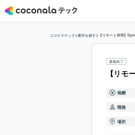
>
>
【リモート併用】Dynam
ココナラテック
案件を探す
募集終了
【リモート
報酬
職種
場所