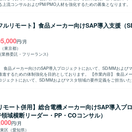
上流コンサルおよびPM/PMO人材を強化するための募集となります。 【作業内
namics 365 BC/FO導入プロジェクトにおける要件定義および基本設計
t-to-Standard（BC）、Fit & Gap（FO）の観点で現行業務と標準機
対応方針の検討を行います。 ・製造または会計領域における業務プロセ
/フルリモート】食品メーカー向けSAP導入支援（SD
ロー・業務要件の整理・ドキュメント化を行います。 ・中堅向けERP（
）
向けERP（FO）導入など、複数プロジェクトにまたがり上流工程をリ
05,000
プロジェクト全体の進行管理、課題管理、ステークホルダーとの調整などP
円/月
・製造または会計領域のドメイン知識を活かしなが
（東京都）
対話し業務要件を整理していく姿勢をお持ちの方を求めています。 ・複
(業務委託・フリーランス)
ロジェクトにおいて、状況を整理しながら主体的に課題解決を進められ
。 ・新しいERP製品やクラウドサービスにも前向きにキャッチアップ
】 食品メーカー向けのSAP導入プロジェクトにおいて、SD/MMおよび
きる方にマッチするポジションです。 【ポジションの魅力】 ・大手グルー
るための体制強化を目的としております。 【作業内容】 食品メーカー向けの
数のDynamics 365 ERP導入プロジェクトに参画し、製造・会計領
プロジェクトにおいて、SD/MMおよびマスタ領域の要件定義をご担当い
とができます。 ・D365未経験であっても、他ERPでの上流経験を活か
整理や関係者との調整を行いながら、上流工程を中心にプロジェクトを
を習得する機会がございます。 ・コンサルタント、PM/PMOなど複数
、主体的に上
最適なポジションで参画いただけます。 【開発環境】 ・ERP：Dynamics
を求めております。 【ポジションの魅力】 食品メーカー向けの大規模
ess Central（BC）、Dynamics 365 Finance & Operations（FO） ・
プロジェクトにおいて、SD/MMおよびマスタ領域の上流工程をリードす
latform
/リモート併用】総合電機メーカー向けSAP導入プ
ことができます。 【開発環境】 SAPを中心としたERP環境での導入プロジェク
領域横断リーダー・PP・COコンサル）
,000
円/月
東区（愛知県）