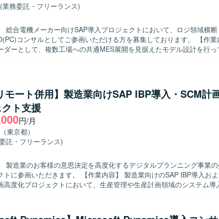
(業務委託・フリーランス)
】 総合電機メーカー向けSAP導入プロジェクトにおいて、ロジ領域横断
(PC)コンサルとしてご参画いただける方を募集しております。 【作業内容】 ロジ
ーダーとして、複数工場への共通MES展開を見据えたモデル設計を行っ
PおよびCO(PC)コンサルとして、領域リーダーのもとで業務プロセス設
マスタ・トランザクション項目定義、テスト、トレーニングまで一連の
本的知識を有し、領域リーダーの指示のも
かつ責任感を持って業務プロセス設計からトレーニングまでやり切って
/リモート併用】製造業向けSAP IBP導入・SCM計
おります。また、ロジ領域全体を意識しながら関係者と円滑にコミュニ
ェクト支援
決に前向きに取り組んでいただける方が望ましいです。 【ポジションの魅力】
,000
AP導入プロジェクトにおいて、複数工場への共通MES展開を見据えたモ
円/月
CO(PC)領域における業務プロセス設計からトレーニングまで幅広い工程
（東京都）
。ロジ領域横断での経験を積むことで、上流工程から下流工程まで一貫
務委託・フリーランス)
。 【開発環境】 SAPを中心とした基幹システム導入プロジェ
なります。
】 製造業のお客様の意思決定を高度化するデジタルプランニング事業の
ます。 【作業内容】 製造業向けのSAP IBP導入およびサプライ
画高度化プロジェクトにおいて、生産管理や生産計画領域のシステム導
きます。組立またはプロセス製造業におけるサプライチェーン計画(PSI
理や計画プロセスの高度化に向けた支援を実施いただきます。プロジェ
整を通じて、計画業務の高度化を図っていただきます。 【求める人物像】 生産