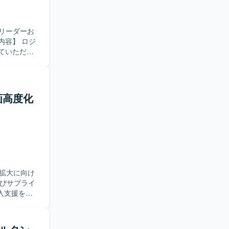
リーダーお
ていただき
計からコンフ
作業を実行
いただける
画高度化
ケーション
デル設計
に携わること
したスキル
拡大に向け
入支援を行
)業務を踏ま
クトの推進