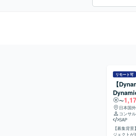
リモート可
【Dyn
Dynam
1,1
〜
日本国外
コンサル
SAP
【募集背景】
ジェクトが