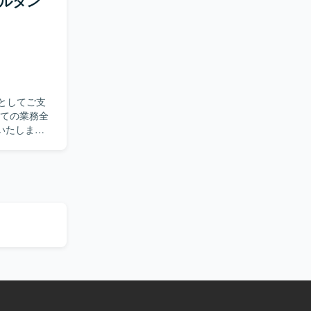
ンサルタン
を推進いた
を整理し解
接貢献でき
グ事業の中
トとしてご支
いたしま
験を活かして、
コンサルタン
深めること