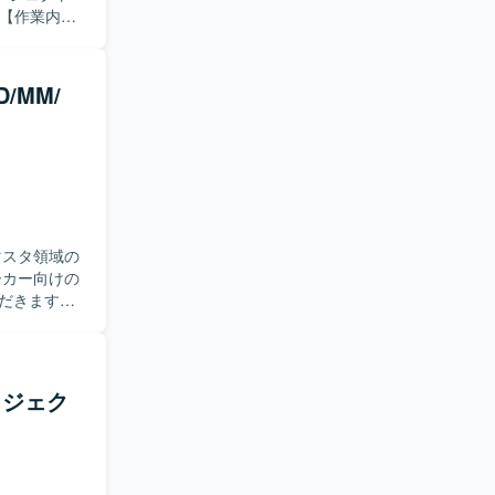
を実施いたし
能の差分整理、
スの整理
/MM/
BC）導入や
ードいただき
M/PMOと
数の関係者
る方を歓迎
し、標準機能
マスタ領域の
域の上流工程か
ただきます。
しながら新た
推進してい
ロールがあ
その他：Power
る経験を積む
ロジェク
トとなります。