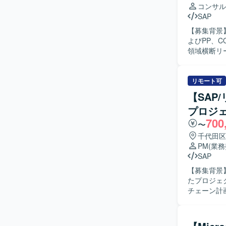
コンサル
SAP
【募集背景
よびPP、CO
領域横断リ
ます。 P
ィグ定義、
していただきます。 【求める人物像】 担当領域の基
リモート可
とで主体的
【SAP
方を求めて
プロジ
を取り、課題解
700
大規模なS
〜
や、PP・
千代田区
ができます
PM
(業
と知見を身につけていただけます
SAP
クト環境と
【募集背景
たプロジェクトに参画いただき
チェーン計
っていただ
え、要件整
や関係者との調