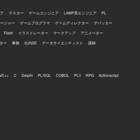
ア
テスター
ゲームエンジニア
LAMP系エンジニア
PL
ージャー
ゲームプログラマ
ゲームディレクター
デバッカー
Flash
イラストレーター
マークアップ
アニメーター
ター
事務
社内SE
データサイエンティスト
講師
VC++
C
Delphi
PL/SQL
COBOL
PL/I
RPG
Actionscript