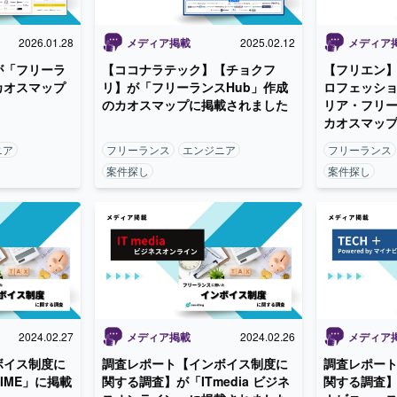
2026.01.28
メディア掲載
2025.02.12
メディア
が「フリーラ
【ココナラテック】【チョクフ
【フリエン
カオスマップ
リ】が「フリーランスHub」作成
ロフェッショ
のカオスマップに掲載されました
リア・フリ
カオスマッ
ニア
フリーランス
エンジニア
フリーランス
案件探し
案件探し
2024.02.27
メディア掲載
2024.02.26
メディア
ボイス制度に
調査レポート【インボイス制度に
調査レポー
IME」に掲載
関する調査】が「ITmedia ビジネ
関する調査】