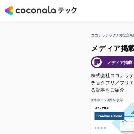
>
ココナラテック
お役立ち
メディア掲
メディア掲載
株式会社ココナラテ
チョクフリ／フリエ
る記事をご紹介。
9
件中
1
〜
9
件を表示