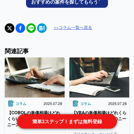
おすすめの案件を探してもらう
>>
コラム
一覧へ戻る
関連記事
コラム
2025.07.28
コラム
2025.07.28
【VBAの単価相場はどれくら
【COBOLの単価相場はどれ
い】案件の特徴と今後のニー
くらい】案件の特徴と今後の
簡単3ステップ！まずは無料登録
ズの動向
ニーズの動向
フリーランス
エンジニア