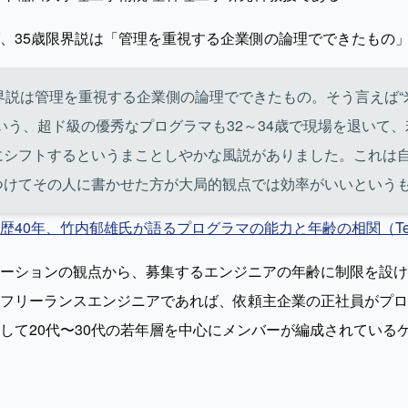
、35歳限界説は「管理を重視する企業側の論理でできたもの
界説は管理を重視する企業側の論理でできたもの。そう言えば“米
いう、超ド級の優秀なプログラマも32～34歳で現場を退いて
にシフトするというまことしやかな風説がありました。これは
つけてその人に書かせた方が大局的観点では効率がいいという
歴40年、竹内郁雄氏が語るプログラマの能力と年齢の相関（Te
ーションの観点から、募集するエンジニアの年齢に制限を設け
フリーランスエンジニアであれば、依頼主企業の正社員がプロ
して20代〜30代の若年層を中心にメンバーが編成されている