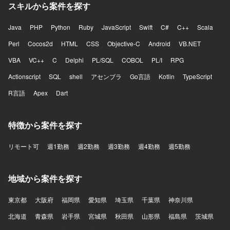
スキルから案件を探す
Java
PHP
Python
Ruby
JavaScript
Swift
C#
C++
Scala
Perl
Cocos2d
HTML
CSS
Objective-C
Android
VB.NET
VBA
VC++
C
Delphi
PL/SQL
COBOL
PL/I
RPG
Actionscript
SQL
shell
アセンブラ
Go言語
Kotlin
TypeScript
R言語
Apex
Dart
特徴から案件を探す
リモート可
週1勤務
週2勤務
週3勤務
週4勤務
週5勤務
地域から案件を探す
東京都
大阪府
福岡県
愛知県
埼玉県
千葉県
神奈川県
北海道
青森県
岩手県
宮城県
秋田県
山形県
福島県
茨城県