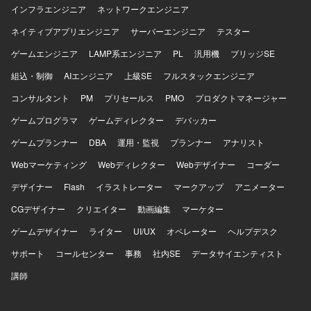
インフラエンジニア
ネットワークエンジニア
ネイティブアプリエンジニア
サーバーエンジニア
テスター
ゲームエンジニア
LAMP系エンジニア
PL
汎用機
ブリッジSE
組込・制御
AIエンジニア
上級SE
フルスタックエンジニア
コンサルタント
PM
プリセールス
PMO
プロダクトマネージャー
ゲームプログラマ
ゲームディレクター
デバッカー
ゲームプランナー
DBA
運用・監視
プランナー
アナリスト
Webマーケティング
Webディレクター
Webデザイナー
コーダー
デザイナー
Flash
イラストレーター
マークアップ
アニメーター
CGデザイナー
クリエイター
動画編集
マーケター
ゲームデザイナー
ライター
UI/UX
オペレーター
ヘルプデスク
サポート
コールセンター
事務
社内SE
データサイエンティスト
講師