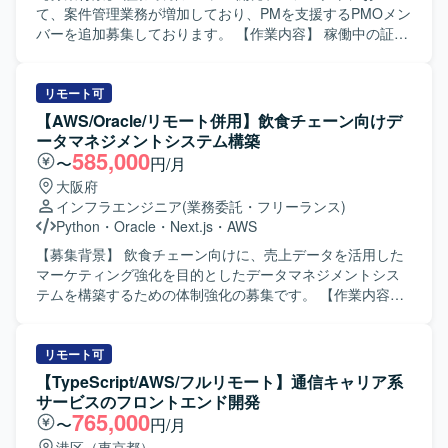
よびSQLを用いたWeb系システム環境での開発となりま
て、案件管理業務が増加しており、PMを支援するPMOメン
す。楽々フレームワークを活用した開発を行う構成となっ
バーを追加募集しております。 【作業内容】 稼働中の証券
ております。
取引システム開発プロジェクトにおけるPMの案件管理業務
サポートを行っていただきます。 各種プロジェクト管理ド
キュメントの作成・更新、内部定例会議の準備、会議日程
リモート可
調整および運営、議事録作成を担当していただきます。 ま
【AWS/Oracle/リモート併用】飲食チェーン向けデ
た、Redmine等を用いたチケット起票・進捗管理、不具合
ータマネジメントシステム構築
集計、課題やQAの追い回し、Salesforceへの入力作業など
585,000
〜
円/月
もご対応いただきます。 【求める人物像】 自ら課題を見つ
大阪府
けて主体的に動ける方を求めております。 コミュニケーシ
インフラエンジニア
(業務委託・フリーランス)
ョンを取りながら関係者と円滑に連携し、ドキュメント作
Python
・
Oracle
・
Next.js
・
AWS
成や進捗管理を丁寧かつ正確に進められる方が望ましいで
す。 【ポジションの魅力】 大規模な証券取引システム開発
【募集背景】 飲食チェーン向けに、売上データを活用した
プロジェクトに参画し、PMの近くでプロジェクト管理業務
マーケティング強化を目的としたデータマネジメントシス
全般に携わることができます。 金融システム開発の現場で
テムを構築するための体制強化の募集です。 【作業内容】
ノウハウを蓄積しながら、PMOとしてのスキルを幅広く習
AWS環境上に明細単位の売上データを蓄積するデータベー
得・強化できる環境です。 【開発環境】 証券取引システム
スを設計・構築し、マーケティング活用が可能なデータ基
開発プロジェクトにおける各種管理ツールおよびドキュメ
盤を整備していただきます。AWSの各種クラウドサービス
リモート可
ント作成ツールを使用いたします。
やBIツールを活用し、要件定義から設計、構築、保守運用
【TypeScript/AWS/フルリモート】通信キャリア系
まで一貫して担当していただきます。既存のレガシーDBか
サービスのフロントエンド開発
らのデータ移行や、Python・React・Next.jsを用いた関連ア
765,000
〜
円/月
プリケーション開発、セキュリティ面を考慮した設計・実
港区（東京都）