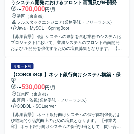
したSQLの特定およびチューニング、インデックス設計や
うシステム開発におけるフロント画面及びI/F開発
実行計画の確認・調整もお任せいたします。 Data Guardや
700,000
〜
円/月
RAC構成環境での切り替え対応や状態監視、Linux/UNIX環
港区（東京都）
境での基本的なOS操作とOracle関連ログの確認・解析も発
フルスタックエンジニア
(業務委託・フリーランス)
生いたします。 【求める人物像】 チームメンバーと連携し
Java
・
MySQL
・
SpringBoot
ながらこまめに報告・連絡・相談ができる方を求めており
ます。 手順やルールを守りつつも、状況に応じて柔軟に判
【募集背景】 会計システムの刷新を含む業務のシステム化
断し、自発的に改善提案ができる方が望ましいです。 公共
プロジェクトにおいて、業務システムのフロント画面開発
インフラに関わるシステムであることを理解し、責任感を
およびI/F開発を強化するための増員募集となります。 【作
持って安定運用に取り組める方を歓迎いたします。 【ポジ
業内容】 業務改善に伴う会計系業務システムのフロント画
ションの魅力】 公共インフラ領域のミッションクリティカ
面開発およびI/F開発を担当いただきます。 アジャイル手法
ルなシステムに携わることで、社会基盤を支える経験を積
を用いて、フロント画面関連の要件を踏まえた設計・実
リモート可
むことができます。 大規模なOracle Database環境やData
装・改修を行っていただきます。 バックエンドのWebAPI
【COBOL/SQL】ネット銀行向けシステム構築・保
Guard、RAC構成など、エンタープライズレベルの技術要
と連携した画面開発や、関連システムとのインターフェー
守
素に継続的に触れることができます。 データベース運用だ
ス部分の実装・調整も行っていただきます。 【求める人物
530,000
〜
円/月
けでなく、パフォーマンスチューニングや構成の理解を通
像】 業務ドメインを理解しながら主体的にキャッチアップ
江東区（東京都）
じて専門性を高めていくことが可能です。 【開発環境】
し、アジャイルな進め方に柔軟に対応できる方を求めてお
運用・監視
(業務委託・フリーランス)
Oracle Databaseを中心とした環境で、Data GuardやRAC
ります。 周囲のメンバーとコミュニケーションを取りなが
COBOL
・
SQLserver
を用いた構成となっております。 OSはLinux/UNIX系環境を
ら、仕様調整や改善提案を行える方が望ましいです。 【ポ
利用しており、各種ログ解析や監視ツールを組み合わせた
ジションの魅力】 会計領域を含む業務システムの刷新プロ
【募集背景】 ネット銀行向けシステムの保守体制強化およ
運用が行われております。
ジェクトに参画することで、フロントエンドとバックエン
び継続的な品質向上のための増員となります。 【作業内
ド双方のスキルを活かしながら業務知識も習得していただ
容】 ネット銀行向けシステムの保守担当として、問い合わ
けます。 アジャイル開発の現場で、UI改善やI/F設計など幅
せ対応や障害対応をご担当いただきます。外部設計から各