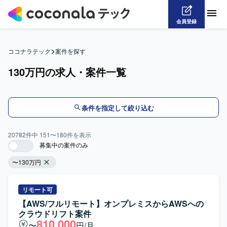
会員登録
>
ココナラテック
案件を探す
130万円の求人・案件一覧
条件を指定して絞り込む
20782
件中
151
〜
180
件を表示
募集中の案件のみ
〜130万円
リモート可
【AWS/フルリモート】オンプレミスからAWSへの
クラウドリフト案件
810,000
〜
円/月