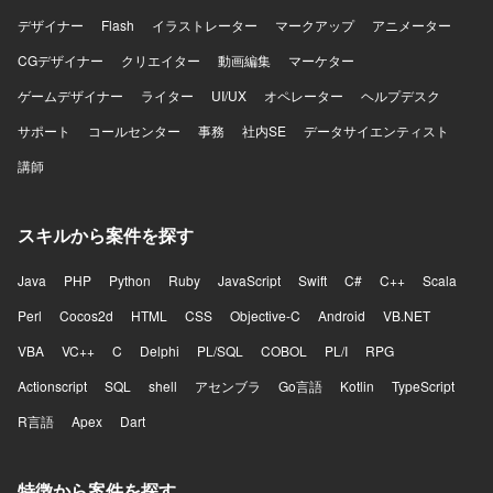
Copilotを併用しながら開発・テスト・レビューを行ってい
デザイナー
Flash
イラストレーター
マークアップ
アニメーター
ただきます。
CGデザイナー
クリエイター
動画編集
マーケター
ゲームデザイナー
ライター
UI/UX
オペレーター
ヘルプデスク
サポート
コールセンター
事務
社内SE
データサイエンティスト
講師
スキルから案件を探す
Java
PHP
Python
Ruby
JavaScript
Swift
C#
C++
Scala
Perl
Cocos2d
HTML
CSS
Objective-C
Android
VB.NET
VBA
VC++
C
Delphi
PL/SQL
COBOL
PL/I
RPG
Actionscript
SQL
shell
アセンブラ
Go言語
Kotlin
TypeScript
R言語
Apex
Dart
特徴から案件を探す