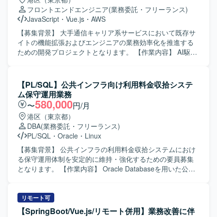
装にも関わっていただきます。 【求める人物像】 お客様と
フロントエンドエンジニア
(業務委託・フリーランス)
積極的にコミュニケーションを取りながら、自ら課題を把
JavaScript
・
Vue.js
・
AWS
握し提案・推進していける方を求めています。納期や品質
を意識しつつ、チームメンバーと連携して柔軟に対応でき
【募集背景】 大手通信キャリア系サービスにおいて既存サ
る方が望ましいです。 【ポジションの魅力】 飲食チェーン
イトの機能拡張およびエンジニアの業務効率化を推進する
の売上データを活用したマーケティング基盤の構築を通じ
ための開発プロジェクトとなります。 【作業内容】 AI駆動
て、データ収集から分析まで一連のDX開発に関わることが
環境下でのフロントエンド開発をご担当いただきます。具
できます。AWSなどクラウドサービスやBIツールを幅広く
体的には、GitHub Copilot等のAI支援ツールを活用した実
扱うことで、データ基盤構築やクラウド移行のスキルを高
装、要件や依頼内容をプロンプトへ適切に落とし込み実装
【PL/SQL】公共インフラ向け利用料金収拾システ
めることができ、今後のキャリア形成にもつながるポジシ
へつなげる業務、アジャイル開発体制での継続的なサービ
ム保守運用業務
ョンです。 【開発環境】 AWSを中心としたクラウド環境上
ス改善、必要に応じた仕様整理および技術的な提案などを
580,000
〜
円/月
で、Oracle・MySQLなどのデータベースを用いたデータ基
行っていただきます。 【求める人物像】 AI支援ツールを積
港区（東京都）
盤を構築します。Python、React、Next.jsなどを利用したア
極的に活用しながら開発を推進できる方、要望を適切に構
DBA
(業務委託・フリーランス)
プリケーション開発や、BIツールによるデータ可視化を行
造化しプロンプト設計に落とし込める方、長期的なプロジ
PL/SQL
・
Oracle
・
Linux
います。
ェクトにおいて自走してタスクを進められる方を求めてお
ります。 【ポジションの魅力】 AI駆動開発環境やGitHub
【募集背景】 公共インフラの利用料金収拾システムにおけ
Copilotなどの最新ツールを活用しながら開発できる点が魅
る保守運用体制を安定的に維持・強化するための要員募集
力です。通信キャリア系サービスという大規模なサービス
となります。 【作業内容】 Oracle Databaseを用いた公共
に継続的に関わりながら、アジャイル体制のもとサービス
インフラ向け利用料金収拾システムの保守運用をご担当い
改善に取り組むことで、フロントエンド開発とAI活用の双
ただきます。 日常的なデータベース監視、障害発生時の原
方でスキルアップが期待できます。 【開発環境】 Vue.jsベ
因調査および復旧対応、バックアップ・リカバリ作業、ロ
リモート可
ースのシステムを中心に、GitHub CopilotやAWSを利用した
グ解析などを行っていただきます。 パフォーマンスが低下
【SpringBoot/Vue.js/リモート併用】業務改善に伴
アジャイル（Scrum）開発体制となります。