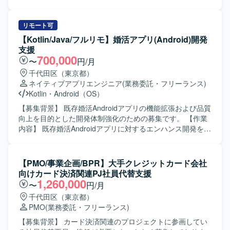
替資料をもとにした進捗/課題/リスクの把握、メンバーへの
領域の設定および運用保守をご担当いただきます。顧客要
作業依頼や優先順位付け、進捗確認、成果物レビュー、試
件のヒアリングを実施し、それに基づく設計書や設定資料
験結果や未完了課題、切替可否判断に関する技術論点の整
などのドキュメント作成を行っていただきます。また、テ
リモート可
理も行っていただきます。あわせて、元請けや顧客向け説
スト対応や問い合わせ対応、他領域担当者との調整・折衝
【Kotlin/Java/フルリモ】婚活アプリ(Android)開発
明に必要な技術論点、確認事項、回答案の整理、遅延課題
もお任せいたします。 【求める人物像】 関係者と円滑にコ
支援
や未決事項、他社依存事項、スコープ影響がある事項の洗
ミュニケーションを取りながら業務を進めていただける方
700,000
〜
円/月
い出しとエスカレーション、現PLまたは既存メンバーから
を求めております。長期的に参画し、安定して稼働いただ
千代田区（東京都）
の引継ぎ内容の整理および後続作業への反映もご対応いた
ける方を歓迎いたします。 【ポジションの魅力】 大手企業
ネイティブアプリエンジニア
(業務委託・フリーランス)
だきます。 【求める人物像】 技術面のリードとして主体的
向け人事システムのCSR領域に特化して経験を積むことが
Kotlin
・
Android（OS）
に前に出て、PMからの細かい技術指示を待つことなく自ら
でき、リアルタイム設定やAEROなどの専門性を高めていた
課題を整理し、優先順位を付けて推進できる方を求めてお
だけます。他領域担当者との連携を通じて、システム全体
【募集背景】 既存婚活Androidアプリの機能拡張および品質
ります。技術担当とPM/PMOの間に立ち、技術論点をプロ
の理解を深められる環境です。 【開発環境】 人事システム
向上を目的とした開発体制強化のための募集です。 【作業
ジェクト推進に落とし込める方、案件途中からの参画でも
「COMPANY」のCSR領域を中心とした環境で、設計から
内容】 既存婚活Androidアプリに対するエンハンス開発を行
短期間で状況を把握し課題を整理できる方を歓迎いたしま
テスト、運用保守まで一貫して携わっていただきます。
っていただきます。具体的には、新機能追加や既存機能の
す。設計遅延や未決事項がある状況でも冷静に優先順位を
改修、コード品質の改善、自動テストの追加・修正などを
付けられ、関係者との調整、説明、合意形成ができるコミ
担当していただきます。また、チームメンバーや他チーム
【PMO/事業企画/BPR】大手クレジットカード会社
ュニケーション力をお持ちの方、タフな状況でも粘り強く
と連携しながら、仕様調整やレビュー対応も行っていただ
向けカード決済関連PJ社員代替支援
現実的な落としどころを作れる方、不明点を抱え込まず適
きます。 【求める人物像】 チーム開発を前提に円滑なコミ
1,260,000
〜
円/月
切にエスカレーションできる方、本番切替や運用引継ぎ前
ュニケーションが取れ、自ら課題を発見し改善提案ができ
千代田区（東京都）
の短期間で優先順位を見極めて行動できる方を想定してお
る方を求めています。既存の設計やテスト方針を尊重しつ
PMO
(業務委託・フリーランス)
ります。 【ポジションの魅力】 Microsoft 365移行プロジェ
つ、より良いアーキテクチャや開発プロセスを意識して取
クトにおいて、技術チームのフロントとして設計/移行/構築/
り組める方が望ましいです。 【ポジションの魅力】 コンシ
【募集背景】 カード決済関連のプロジェクトに参画してい