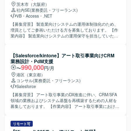
関係者と能動的にコミュニケーションを取りながら、自ら
茨木市（大阪府）
課題を発見し改善提案ができる方を求めております。既存
社内SE
(業務委託・フリーランス)
システムの仕様をキャッチアップしつつ、品質と効率の両
VB
・
Access
・
.NET
立を意識して開発を進められる方が望ましいです。 【ポジ
ションの魅力】 業務系Webアプリケーション開発におい
【募集背景】 製造業向けシステムの運用体制強化のため、
て、基本設計から単体テストまで一貫して携わることがで
増員としてご参画いただける方を募集しております。 【作
きるため、上流から下流までの開発経験を積むことができ
業内容】 製造業向けシステムの運用保守を担当していただ
ます。既存システムの継続開発案件のため、ドメイン知識
きます。既存システムの問合せ対応や軽微な改修、障害発
を深めながら中長期的に関わることができる点も魅力で
生時の調査および復旧対応、改善要望に基づく改修検討や
す。 【開発環境】 VB.NETおよびASP.NETを用いたWebア
実装、関連ドキュメントの作成・更新などを行っていただ
【Salesforce/kintone】アート取引事業向けCRM
プリケーション開発環境上で、SQLを利用したデータベー
きます。 【求める人物像】 自身のタスクを適切に管理し、
業務設計・PdM支援
ス連携を行います。
関係者とのコミュニケーションを取りながら主体的に業務
990,000
〜
円/月
を進めていただける方を求めております。既存システムの
港区（東京都）
仕様をキャッチアップし、運用や改善に根気強く取り組ん
コンサル
(業務委託・フリーランス)
でいただける方ですと望ましいです。 【ポジションの魅
Salesforce
力】 長期的に製造業向けシステムの運用保守に関わること
で、業務ドメイン知識や既存システムの知見を深めること
【募集背景】 アート取引事業のDX推進に伴い、CRM/SFA
ができます。運用から改善・開発まで一連の工程に携わる
領域の業務およびシステム基盤を再構築するための人材を
ことで、保守運用スキルと開発スキルの双方を高めていた
募集しております。 【作業内容】 アート取引事業における
だけます。 【開発環境】 VB.NETおよびAccessを用いたオ
CRM/SFA領域の現状分析および課題整理を行っていただき
ープン系システムの運用保守・改修を行っております。
ます。 Salesforceやkintone等に分散している顧客情報・営
業活動情報の運用状況を調査し、顧客管理・営業管理業務
リモート可
のTo-Be設計を実施していただきます。 顧客管理領域のデ