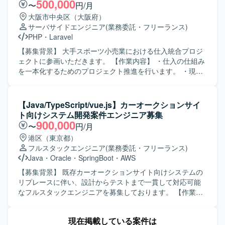
し、一次切り分けやエスカレーション、利用者への操作案
500,000
〜
円/月
する実践的な知見を幅広く獲得していただけます。設計修
内などを行っていただきます。作業手順の標準化に向けた
大阪市中央区（大阪府）
正からプログラム改修、テスト、移行対応まで一連の工程
手順書の作成や更新にも携わっていただきます。 【求める
サーバサイドエンジニア
(業務委託・フリーランス)
に関わることで、上流から下流までの経験を積むことがで
人物像】 利用者目線で丁寧に対応できる方を求めていま
PHP
・
Laravel
き、リードSEやクラウドエンジニアとしてのスキルアップ
す。コミュニケーションを取りながら状況整理や説明を行
につながるポジションです。 【開発環境】 オンプレミス環
うことが得意な方、自ら主体的に業務改善や手順の整備に
【募集背景】 大手スポーツ小売業における仕入統合プロジ
境からAWS環境への移行を前提とした構成となっており、
取り組める方にマッチする環境です。複数のタスクを並行
ェクトに参画いただきます。 【作業内容】 ・仕入の仕組み
対象言語としてはwsf、vbs、ps1、php、asp、js、json、
して進めながらも、確実かつ正確に作業を遂行できる方を
を一本化するためのプロジェクト推進を行います。 ・現行
py、sql、jspなどのスクリプト言語やWeb関連技術を扱いま
歓迎いたします。 【ポジションの魅力】 キッティングとヘ
基幹システムの複雑な構造の理解と分析を行います。 ・複
す。インフラ面ではAWSサービスを用いた基盤構築を行
ルプデスクの両面からエンドユーザー環境を支える経験を
数のサブシステム間のデータ連携およびデータ整合性の確
い、WindowsServer環境やネットワーク、セキュリティに
積むことができます。現場での問い合わせ内容を踏まえな
保を行います。 ・仕入データの統合作業を実施します。
【Java/TypeScript/vue.js】カーオークションサイ
関する知識も活かしていただける環境です。
がら、標準化や手順書整備に関わることで、運用設計の視
【求める人物像】 ・基幹システムや周辺サブシステムの構
ト向けシステム開発案件エンジニア募集
点を身に付けていただけます。長期的な参画を通じて、顧
造理解に主体的に取り組める方を求めています。 ・データ
900,000
〜
円/月
客業務や環境への理解を深めながらスキルの幅を広げてい
整合性に留意しながら粘り強く業務を遂行できる方を求め
港区（東京都）
くことが可能です。 【開発環境】 クライアントPCおよび
ています。 【ポジションの魅力】 ・大規模小売業の仕入業
フルスタックエンジニア
(業務委託・フリーランス)
周辺機器、業務アプリケーション、プリンター等を対象と
務全体を俯瞰しながら統合プロジェクトに携わることがで
Java
・
Oracle
・
SpringBoot
・
AWS
したエンドユーザーコンピューティング環境となります。
きます。 ・複数システム間のデータ連携・統合の経験を積
むことができます。 【開発環境】 ・PHP（Laravel） ・
【募集背景】 既存カーオークションサイト向けシステムの
Vue.js
リプレースに伴い、設計からテストまで一貫して対応可能
なフルスタックエンジニアを募集しております。 【作業内
容】 カーオークションサイト向けシステムのリプレース案
件において、要件定義内容を踏まえた基本設計から結合テ
現在掲載している案件は
ストまでを一貫してご担当いただきます。バックエンド