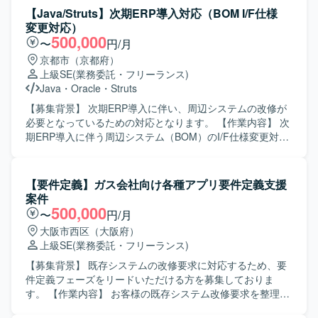
ていただきます。 【求める人物像】 前向きに業務へ取り組
【Java/Struts】次期ERP導入対応（BOM I/F仕様
み、キャッチアップや技術向上に積極的な方を求めていま
変更対応）
す。関係者と円滑にコミュニケーションを取りながら、自
500,000
〜
円/月
律的に動ける方が望ましいです。 【ポジションの魅力】 金
京都市（京都府）
融業界向け暗号資産管理システムの開発に携わることで、
上級SE
(業務委託・フリーランス)
セキュリティや高信頼性が求められる領域での開発経験を
Java
・
Oracle
・
Struts
積むことができます。Javaを中心としたバックエンドから
フロントエンドまで幅広い技術スタックに触れられます。
【募集背景】 次期ERP導入に伴い、周辺システムの改修が
【開発環境】 Java、Spring、Javascript、JSP、React.js、
必要となっているための対応となります。 【作業内容】 次
git、AWS 等を利用した環境です。
期ERP導入に伴う周辺システム（BOM）のI/F仕様変更対応
を行います。次期ERPからの影響調査を実施し、既存シス
テムのコード体系変更などの改修方針を検討・決定してい
ただきます。要件定義から製造、テストまで一連の工程を
【要件定義】ガス会社向け各種アプリ要件定義支援
担当していただきます。 【求める人物像】 既存資料やソー
案件
スコードから主体的に調査し、不明点は周囲に質問するな
500,000
〜
円/月
ど自ら進んで確認ができる方を求めています。コミュニケ
大阪市西区（大阪府）
ーションを円滑に行いながら業務を遂行できる方を歓迎い
上級SE
(業務委託・フリーランス)
たします。 【ポジションの魅力】 ERP導入に伴う周辺シス
テム改修に上流工程から関わることができ、要件定義から
【募集背景】 既存システムの改修要求に対応するため、要
テストまで一貫して携わることで、業務理解とシステム全
件定義フェーズをリードいただける方を募集しておりま
体の構造理解を深められます。BOMやERP連携の知見を高
す。 【作業内容】 お客様の既存システム改修要求を整理
めることができます。 【開発環境】 Java（Struts）、
し、要件定義および基本設計に落とし込んでいただきま