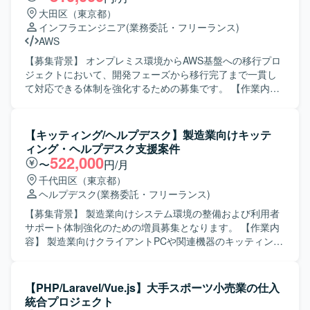
大田区（東京都）
インフラエンジニア
(業務委託・フリーランス)
AWS
【募集背景】 オンプレミス環境からAWS基盤への移行プロ
ジェクトにおいて、開発フェーズから移行完了まで一貫し
て対応できる体制を強化するための募集です。 【作業内
容】 オンプレミス環境の既存サーバー群をAWS基盤へ移行
するにあたり、設計の修正および移行対応を行っていただ
きます。具体的には、移行に伴うプログラムの改修、テス
【キッティング/ヘルプデスク】製造業向けキッテ
ト、実装、設計修正などの対応や、AWS環境の構築、各種
ィング・ヘルプデスク支援案件
ドキュメントの作成を担当していただきます。既存プログ
522,000
〜
円/月
ラムの改修から新環境構築、移行完了までの一連のフェー
千代田区（東京都）
ズに参画していただきます。 【求める人物像】 プロジェク
ヘルプデスク
(業務委託・フリーランス)
ト全体を自分の担当範囲として捉え、主体的に課題を発見
しながら業務を遂行できる方を求めています。チームメン
【募集背景】 製造業向けシステム環境の整備および利用者
バーと協力しながら責任感を持ってタスクを完遂できる
サポート体制強化のための増員募集となります。 【作業内
方、初級者にもわかりやすいドキュメントを作成し、情報
容】 製造業向けクライアントPCや関連機器のキッティング
共有やナレッジ蓄積に貢献していただける方が望ましいで
作業を行っていただきます。指示書や設計書に基づき、OS
す。また、既存システム情報を整理・分析し、抜け漏れの
やアプリケーションのインストール、各種設定、動作確認
ない検討ができる方を歓迎いたします。 【ポジションの魅
などを実施いたします。併せて、インフラ環境や業務アプ
【PHP/Laravel/Vue.js】大手スポーツ小売業の仕入
力】 オンプレミスからクラウドへの大規模な移行プロジェ
リケーション、プリンター等に関する問い合わせに対応
統合プロジェクト
クトに参画することで、AWS基盤構築やシステム移行に関