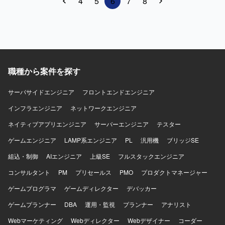
4
5
6
7
8
ら新しい技術スタックでも素早く立ち上げができる柔軟な
およびReact関連システムの脆弱性対応やバージョンアップ
思考をお持ちの方を求めています。フロントエンド技術に
対応を行っていただきます。AIツール（Claude Codeや
精通しつつ、AI駆動開発のプラクティスを実務の中で磨い
Copilot）を活用しながら、開発・テスト・レビュー工程の
ていきたい方にマッチします。 【ポジションの魅力】 AIを
効率化を推進していただきます。また、ユーザーと直接コ
前提とした新規プロダクトを立ち上げ初期から手がけられ
ミュニケーションを取り、要件や仕様の調整を行っていた
る環境で、AI駆動開発を組織の中核能力として構築してい
だきます。現行メンバーと連携しつつ、品質と生産性を意
くフェーズに参画いただけます。Claude Code Max 20x プ
識した開発をリードしていただきます。 【求める人物像】
職種から案件を探す
ランなどの先進的なAIツールを活用しながら、フロントエ
技術的なリードだけでなく、ユーザーとのコミュニケーシ
ンドを中心にバックエンドまで横断した技術選定やアーキ
ョンを通じて要件や仕様を整理し、最適な提案ができる方
テクチャ設計に関わることができます。AIエージェントを
サーバサイドエンジニア
を求めています。AIツールの活用など新しい技術にも前向
フロントエンドエンジニア
前提とした開発フローの設計・実践を通じて、開発組織全
きに取り組み、自ら工夫しながら品質向上と生産性向上を
インフラエンジニア
ネットワークエンジニア
体へのインパクトを発揮できるポジションです。 【開発環
両立できる方が望ましいです。チームメンバーと協調して
境】 ・フロントエンド：Vue3 / TypeScript ・サーバサイ
プロジェクトを推進できる方を歓迎いたします。 【ポジシ
ネイティブアプリエンジニア
サーバーエンジニア
テスター
ド：Kotlin ・インフラ：AWS ・AI関連：AIエージェント、
ョンの魅力】 Java＋SpringBootおよびReactを用いたシス
ゲームエンジニア
LAMP系エンジニア
PL
汎用機
ブリッジSE
AIコーディング支援ツール（Claude Code Max 20x プラン
テムに対して、セキュリティ対応やバージョンアップとい
等） ・開発プロセス：アジャイル／スクラムをベースとし
った上流寄りの技術課題に取り組むことができます。AIツ
組込・制御
AIエンジニア
上級SE
フルスタックエンジニア
たチーム開発
ールを積極的に活用しながら開発プロセスの改善に携われ
コンサルタント
るため、最新の開発スタイルを実践的に習得できます。ユ
PM
プリセールス
PMO
プロダクトマネージャー
ーザーとの直接調整を通じて、技術とビジネスの両面から
ゲームプログラマ
ゲームディレクター
デバッカー
スキルを高められるポジションです。 【開発環境】 Java＋
SpringBootを中心としたバックエンド環境と、Reactベース
ゲームプランナー
DBA
運用・監視
プランナー
アナリスト
のフロントエンド環境での開発となります。インフラには
Webマーケティング
Webディレクター
Webデザイナー
コーダー
AWSを利用しており、AIツールとしてClaude Codeや