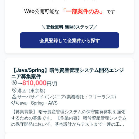
（Java/Springboot）およびフロントエンド
「一部案件のみ」
（TypeScript/vue.js）の双方を担当し、関連するDBやイン
Web公開可能な
です
フラとの連携実装・検証までを実施していただきます。
【求める人物像】 前向きに技術習得やキャッチアップに取
＼登録無料 簡単3ステップ／
り組み、主体的に課題解決へ動いていただける方を求めて
おります。周囲とコミュニケーションを取りながら、リプ
会員登録して全案件から探す
レースプロジェクトを推進していただける方が望ましいで
す。 【ポジションの魅力】 フロントエンドからバックエン
ドまで幅広い領域を担当できるため、フルスタックエンジ
ニアとしてのスキルを高めることができます。リプレース
案件のため、既存システムの理解から新システム設計まで
【Java/Spring】暗号資産管理システム開発エンジ
一連の工程に関わることができ、設計力や技術選定の知見
ニア募集案件
を広げていただけます。 【開発環境】 バックエンド：
810,000
〜
円/月
Java（Springboot） フロントエンド：TypeScript（vue.js）
港区（東京都）
インフラ：AWS DB：Oracle
サーバサイドエンジニア
(業務委託・フリーランス)
Java
・
Spring
・
AWS
【募集背景】 暗号資産管理システムの保守開発体制を強化
するための募集です。 【作業内容】 暗号資産管理システム
の保守開発において、基本設計からテストまで一連の工程
をご担当いただきます。既存機能の改修や追加開発、仕様
の確認およびドキュメント作成、レビュー対応などを行っ