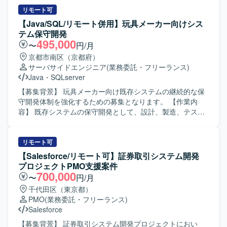
す。 【開発環境】 対象となる各種WEB系システム群を前提
既存処理の改善および検証などを行っていただきます。
リモート可
とした計画策定業務となります。個別の技術要素はプロジ
【求める人物像】 データ連携やバッチ処理に主体的に取り
【Java/SQL/リモート併用】玩具メーカー向けシス
ェクト内標準に準拠して進めていただきます。
組み、関係者とのコミュニケーションを取りながら粘り強
テム保守開発
く業務を進めていただける方を求めています。 【ポジショ
495,000
〜
円/月
ンの魅力】 金融系システムの基盤更改に携わることで、大
京都市南区（京都府）
規模なデータ連携処理の設計・開発経験を積むことがで
サーバサイドエンジニア
(業務委託・フリーランス)
き、SQLおよびETLツールのスキルを高めていただけます。
Java
・
SQLserver
【開発環境】 SQLおよびETLツール（Data Stage、
DataSpider）を用いたデータ連携・バッチ処理の開発環境
【募集背景】 玩具メーカー向け既存システムの継続的な保
となります。
守開発体制を強化するための募集となります。 【作業内
容】 既存システムの保守開発として、設計、製造、テス
ト、保守までの一連の工程をご担当いただきます。機能追
加や改修対応、不具合調査および修正対応などを行ってい
ただきます。 【求める人物像】 既存システムの仕様をキャ
リモート可
ッチアップしながら主体的に手を動かして対応いただける
【Salesforce/リモート可】証券取引システム開発
方を求めております。関係者と円滑にコミュニケーション
プロジェクトPMO支援案件
を取りながら、長期的に安定して取り組んでいただける方
700,000
〜
円/月
が望ましいです。 【ポジションの魅力】 長期を前提とした
千代田区（東京都）
保守開発案件のため、ドメイン知識やシステム構造を深く
PMO
(業務委託・フリーランス)
理解しながら着実にスキルを高めていただけます。設計か
Salesforce
ら保守まで幅広い工程に携わることで、上流から下流まで
一貫した経験を積むことができます。 【開発環境】 Javaお
【募集背景】 証券取引システム開発プロジェクトにおい