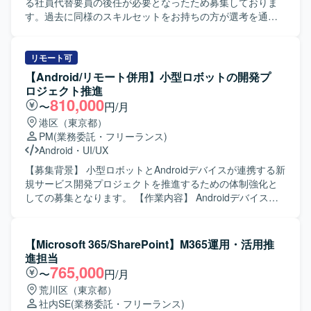
試験/本番切替/運用引継ぎまでの全工程に深く関わることが
ューマ向け婚活アプリの開発に携わることで、多くのユー
る社員代替要員の後任が必要となったため募集しておりま
できます。認証/ID領域、メール領域、コラボレーション領
ザーに影響力のあるサービス開発経験を積むことができま
す。過去に同様のスキルセットをお持ちの方が選考を通過
域など幅広いMicrosoft 365関連技術を横断的に経験でき、
す。既存プロダクトのエンハンス開発を通じて、アーキテ
しており、求める人物像が明確なポジションとなっており
遅延や未決事項が残る状況の中でプロジェクトをリカバリ
クチャ設計や自動テストの実装など、モダンなAndroid開発
ます。 【作業内容】 カード決済関連プロジェクトにおい
し推進していくリーダーシップを発揮できるポジションで
の知見を深めることができます。 【開発環境】 Android向
て、社員代替としてPMOおよびプロジェクトマネジメント
リモート可
す。技術面での意思決定や論点整理を主導しながら、関係
けネイティブアプリ開発環境にて、Kotlin/JavaおよびGitを
実行支援をご担当いただきます。具体的には、プロジェク
【Android/リモート併用】小型ロボットの開発プ
者とのコミュニケーションを通じてプロジェクト全体を前
用いたチーム開発を行います。アーキテクチャはClean
ト計画の策定、進捗・課題・リスク・コミュニケーション
ロジェクト推進
進させるやりがいがあります。 【開発環境】 Microsoft
Architectureを意識した構成となっている想定です。
管理を行っていただきます。また、基幹システム（ERP／
810,000
〜
円/月
365、Entra ID、Entra Connect、Exchange Online、
CRM／SFA）刷新における要件定義、業務可視化、導入推
港区（東京都）
Teams、SharePoint Online、OneDrive、HENNGE、LDAP
進および移行、UATの推進を実施していただきます。さら
PM
(業務委託・フリーランス)
Manager、AddressLook Onlineなどを利用した環境です。
に、DXやCX向上、BPRの推進、事業企画・営業企画の検
Android
・
UI/UX
討、決済代行部門やIT、CS、経理、法務、内部監査などの
関係各所との調整業務も幅広く担っていただきます。 【求
【募集背景】 小型ロボットとAndroidデバイスが連携する新
める人物像】 プロジェクト全体を俯瞰しながら、自走して
規サービス開発プロジェクトを推進するための体制強化と
課題を発見し関係者を巻き込み推進できる方を求めており
しての募集となります。 【作業内容】 Androidデバイスと
ます。事業企画やBPRに主体的に関わり、複数部門との調
連携して動作する小型ロボット開発プロジェクトの推進を
整を粘り強く行えるコミュニケーション力とドキュメンテ
ご担当いただきます。リーダーの管理下でプロジェクト計
ーション力をお持ちの方が望ましいです。 【ポジションの
画に沿った進行を行い、開発スケジュールの策定および進
【Microsoft 365/SharePoint】M365運用・活用推
魅力】 大規模なカード決済関連プロジェクトに社員代替と
行管理、要件定義の整理および仕様調整、社内外ステーク
進担当
して深く関わることで、PMOとしての実行力と事業企画・
ホルダーとの折衝・調整、開発ベンダーのマネジメントを
765,000
〜
円/月
BPRの両面でスキルを高めていただけるポジションです。
行います。また、事業者側で実施する各種テストの管理、
荒川区（東京都）
クレジット・決済領域における多様なステークホルダーと
リスク管理および課題管理、品質と納期を担保するための
社内SE
(業務委託・フリーランス)
の協業経験を積むことで、今後のキャリアに活きるマネジ
各種推進業務を行っていただきます。 【求める人物像】 主