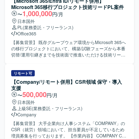
【Microsoft 365/Entra ID/リモート併用】
ータモデル設計、運用ルール策定、CRMデータ移行方針の
Microsoft 365移行プロジェクト技術リードPL案件
策定を行っていただきます。 業務要件を機能要件・画面要
1,000,000
〜
円/月
件・データ要件へと落とし込み、仕様として整理していた
日本国外
だきます。 経営層、業務部門、開発チームとの間で調整を
PL
(業務委託・フリーランス)
行い、MVP策定やフェーズ分け、優先順位付けをリードし
Office365
ていただきます。 会議のファシリテーションおよび論点整
理を通じて、意思決定を支援していただきます。 【求める
【募集背景】 既存グループウェア環境からMicrosoft 365へ
人物像】 顧客側PdMを支援する立場として、事業目線で課
の移行プロジェクトにおいて、構築/試験フェーズから本番
題を整理し、意思決定を支援できる方を求めております。
切替/運用引継ぎまでを技術面で推進いただける技術リード
複数のステークホルダーと建設的にコミュニケーションを
PLを募集しております。 【作業内容】 Microsoft 365移行
取りながら、論点を整理し合意形成をリードできる方を想
プロジェクトにおける技術面のリードをご担当いただきま
定しております。 【ポジションの魅力】 事業の中核である
す。具体的には、Microsoft 365関連の構築、単体試験、結
リモート可
アート取引領域において、CRM業務および基幹システムの
合試験、本番切替、運用引継ぎに関する推進、既存設計書
【Company/リモート併用】CSR領域 保守・導入
設計から関与していただけます。 経営層から現場部門、開
やパラメータシート、移行/切替資料、試験仕様書の内容把
支援
発チームまで横断的に関わりながら、DX推進に直接貢献で
握および課題整理を行っていただきます。Entra ID、Entra
500,000
〜
円/月
きるポジションです。 CRMデータ基盤や業務プロセスの設
Connect、既存AD連携、認証/SSO関連の構築/試験/切替課
日本国外
計を通じて、上流工程のスキルを高めることができます。
題整理や、Exchange Online、メール配送、移行、メールセ
上級SE
(業務委託・フリーランス)
【開発環境】 Salesforceやkintoneなどのクラウド型CRMプ
キュリティ連携に関する構築/試験/切替課題整理、Teams、
Company
ラットフォームを中心とした環境を想定しております。
SharePoint Online、OneDrive等のコラボレーション領域の
構築/試験/運用引継ぎ課題整理もお任せします。HENNGE、
【募集背景】 大手企業向け人事システム「COMPANY」の
LDAP Manager、AddressLook Online等の関連システムと
CSR（就労）領域において、担当要員が不足しているため
の連携観点整理、WBSや課題管理表、各種設計・試験・切
増員募集を行っております。 【作業内容】 COMPANY CSR