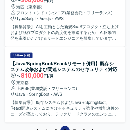
〜
円/月
も関わることができ、コラボレーション基盤の整備を通じ
きます。Domoで可視化されるデータの品質維持に向けた運
港区（東京都）
て組織全体に大きな影響を与える経験を積むことができま
用改善やチューニングもご対応いただきます。 【求める人
フロントエンドエンジニア
(業務委託・フリーランス)
す。 【開発環境】 Microsoft 365（Teams / SharePoint /
物像】 データ基盤運用に責任感を持ち、障害発生時にも落
TypeScript
・
Vue.js
・
AWS
OneDrive / Outlook 等）、SharePoint Online、Microsoft
ち着いて状況整理と関係者への説明ができる方を求めてお
Entra ID、Power Platform（Power Apps / Power
ります。新しいクラウドサービスやデータ関連技術に対し
【募集背景】 AIを主軸とした新規SaaSプロダクト立ち上げ
Automate）などを利用しております。
て前向きにキャッチアップし、自ら改善提案ができる方に
および既存プロダクトの高度化を推進するため、AI駆動開
マッチするポジションです。 【ポジションの魅力】 Azure
発を牽引いただけるリードエンジニアを募集しています。
Databricksを中心としたモダンなデータ基盤運用に携わるこ
【作業内容】 ・AWS上で稼働する既存SaaSプロダクトの設
とで、クラウドDWHやETL、ジョブ管理の実務経験を一貫
計・実装・改善対応を行います。 ・フロントエンド（Vue3
して積むことができます。大規模なデータ処理基盤の運用
/ TypeScript）を中心に、バックエンド（Kotlin）まで横断し
リモート可
ノウハウを獲得できるほか、今後需要が高まるクラウドデ
た機能開発を実施します。 ・サービス仕様の設計および検
【Java/SpringBoot/React/リモート併用】既存シ
ータエンジニアリング領域のスキル向上にもつながる環境
討を行い、要件の明確化から設計・実装・テストまで一貫
ステム改修および関連システムのセキュリティ対応
です。 【開発環境】 Azure Databricksを中心としたクラウ
して対応します。 ・インシデントや障害発生時の監視、原
810,000
〜
円/月
ドDWH・ETL基盤上で、Bronze/Silver/Gold構造によるデー
因調査および改善策の検討・実施を行います。 ・AIエージ
東京都
タ加工を行っております。ジョブ管理にはSystemwalkerを
ェントを前提とした開発フローの実践・改善を行い、チー
上級SE
(業務委託・フリーランス)
利用しており、可視化基盤としてはDomoを採用していま
ムへの浸透を図ります。 ・PO・エンジニア・QAからなる
Java
・
SpringBoot
・
AWS
す。
開発チームと協働し、週次で成果物を確認しながら開発を
推進します。 ・所属チーム担当領域における他部署との連
【募集背景】 既存システムおよびJava＋SpringBoot、
携や技術的リードを担います。 【求める人物像】 SaaSプ
React関連システムにおけるセキュリティ強化や機能改善の
ロダクトにおいて、フロントエンドの設計から実装、チー
ニーズが高まっており、テックリードクラスのエンジニア
ムの技術的牽引まで一貫して担ってこられた方を想定して
による体制強化を図るための募集となります。 【作業内
います。特定言語の専門家にとどまらず、AIを活用しなが
容】 既存システムの改修作業を中心に、Java＋SpringBoot