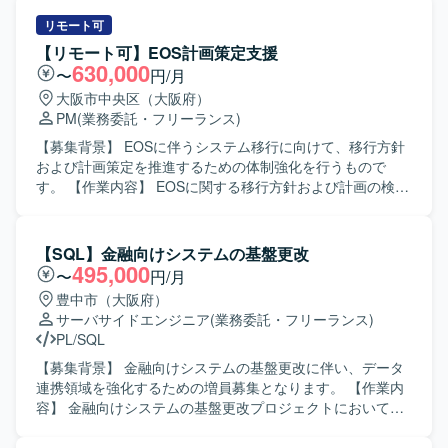
Oracleを用いた既存システムの改修となります。
す。あわせて、スケジュール管理や開発工数の見積など、
上流工程に関わる各種調整・ドキュメント作成もご担当い
リモート可
ただきます。 【求める人物像】 率先してお客様やメンバー
【リモート可】EOS計画策定支援
とコミュニケーションを取りながら業務推進ができる方を
630,000
〜
円/月
求めております。既存資料やソースから主体的に情報を収
大阪市中央区（大阪府）
集し、不明点は周囲に質問しながら自ら進んで確認できる
PM
(業務委託・フリーランス)
方にマッチするポジションです。 【ポジションの魅力】 複
数のアプリケーションに関する要件定義および基本設計に
【募集背景】 EOSに伴うシステム移行に向けて、移行方針
関与でき、上流工程のスキルを幅広く磨いていただけま
および計画策定を推進するための体制強化を行うもので
す。お客様折衝や見積対応など、プロジェクト全体を見通
す。 【作業内容】 EOSに関する移行方針および計画の検討
した経験を積むことができます。 【開発環境】 詳細な技術
を行っていただきます。対象となるシステムの整理や、
スタックは別途ご案内となりますが、既存システムの資料
Fit&Gapを通じた課題抽出を実施し、全体スケジュールおよ
やソースコードを参照しながら業務を進めていただきま
び体制の検討を行います。また、各種検討結果をとりまと
【SQL】金融向けシステムの基盤更改
す。
めた資料作成および顧客への説明を担当していただきま
495,000
〜
円/月
す。 【求める人物像】 関係者と円滑にコミュニケーション
豊中市（大阪府）
を取りながら、課題を整理し主体的に提案していける方を
サーバサイドエンジニア
(業務委託・フリーランス)
求めています。複数システムが関わるプロジェクトにおい
PL/SQL
て、全体を俯瞰しながら計画立案や調整を進められる方が
望ましいです。 【ポジションの魅力】 大規模システムの
【募集背景】 金融向けシステムの基盤更改に伴い、データ
EOS対応における計画策定フェーズから参画いただくた
連携領域を強化するための増員募集となります。 【作業内
め、上流工程での企画・計画立案スキルを高めることがで
容】 金融向けシステムの基盤更改プロジェクトにおいて、
きます。顧客折衝や各種資料作成を通じて、マネジメント
データ連携処理の設計・製造・テストをご担当いただきま
およびコンサルティングに近い経験を積むことができま
す。バッチシステムの開発やデータ連携ロジックの実装、