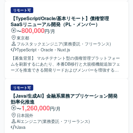
広い工程に関わることができる環境です。 【開発環境】 バ
種連結テストまでの工程を中心に携わっていただき、内部
ックエンドはSpringBootを用いたWebAPI開発、DBは
設計以降の一部作業についてはオフショアチームとの連携
リモート可
MySQLを利用した構成となります。 フロントエンドは
を行いながら進行していただきます。 【求める人物像】 主
【TypeScript/Oracle/基本リモート】債権管理
Vue.js（ver.3:Composition API）およびTypeScriptを用いた
体的に業務に取り組み、関係者とのコミュニケーションを
SaaSリニューアル開発（PL・メンバー）
開発を行っております。 UIコンポーネントには
取りながら円滑に業務を進めていただける方を求めていま
800,000
〜
円/月
Element（Plus）UIを利用しています。
す。テレワーク環境下でも積極的に情報共有を行い、自ら
東京都
考えて行動し、課題に対して粘り強く取り組める方が望ま
フルスタックエンジニア
(業務委託・フリーランス)
しいです。 【ポジションの魅力】 ネット銀行向けのシステ
TypeScript
・
Oracle
・
Nuxt.js
ム保守を通じて、金融業界特有の業務知識や大規模システ
ムの運用・保守ノウハウを身につけることができます。オ
【募集背景】 マルチテナント型の債権管理プラットフォー
フショアチームとの協業を通じて、ドキュメント作成やコ
ムを刷新するにあたり、本番DB移行と大規模機能追加フェ
ミュニケーションスキルも磨くことができ、上流工程から
ーズを推進できる開発リードおよびメンバーを増強するた
テスト工程まで幅広い経験を積むことができます。 【開発
めの募集です。 【作業内容】 既存の債権管理SaaSのリニ
環境】 COBOLおよびSQLを用いたネット銀行向けシステム
ューアル開発に参画し、フロントエンド（Nuxt 3）および
の保守開発環境となります。
バックエンド（Express.js）の設計・実装・レビューを行っ
リモート可
ていただきます。インメモリモックで稼働中のAPI群につい
【Java/生成AI】金融系業務アプリケーション開発
て、Oracle 19C本番DBへの接続切り替えおよび全機能対応
効率化推進
を主導していただきます。帳票ポータル、受注管理との連
1,260,000
〜
円/月
携機能、OEM切替機能などの次フェーズの要件定義や設計
日本国外
にも関与していただきます。PLポジションでは、スケジュ
AIエンジニア
(業務委託・フリーランス)
ール策定、進捗報告、ステークホルダーとの調整、
Java
Playwrightを用いたE2Eテストやコードレビューを通じた品