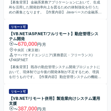
質管理も担当していただきます。 【求める人物像】 既存の
【募集背景】 金融系業務アプリケーションにおいて、生成
設計やコードを理解した上で、改善点を主体的に提案・実
AIを活用した開発効率向上を図るための体制強化を行うた
行できる方を求めています。DB移行やマルチテナント設計
めの募集となります。 【作業内容】 Javaベースの金融系業
など難易度の高い技術課題に対して、リスクや優先度を整
務アプリケーションの設計・開発を担当していただきま
理しながら着実に推進できる方が望ましいです。関係者と
す。生成AI（OpenAI系・Copilot等）を活用し、コード生成
のコミュニケーションを円滑に行い、チーム全体を巻き込
やレビュー支援など、開発効率化施策の実装を推進してい
リモート可
みながら進行管理や品質向上に取り組める方を歓迎しま
ただきます。また、PMやチームリーダーの補佐として、タ
【VB.NET/ASP.NET/フルリモート】勤怠管理シス
す。 【ポジションの魅力】 マルチテナント型SaaSの中核
スク管理やチーム内外との連携を行っていただきます。
テム開発
プロダクト刷新において、アプリケーション層からDB層ま
【求める人物像】 新しい技術やツールを積極的に取り入
670,000
〜
円/月
で幅広い技術要素に関わることができます。インメモリモ
れ、自ら工夫して開発プロセスを改善していける方を求め
中央区（東京都）
ックから本番DBへの切り替えや、大規模機能追加のスコー
ています。チームメンバーと円滑にコミュニケーションを
サーバサイドエンジニア
(業務委託・フリーランス)
プ管理など、プロジェクトの要となるフェーズでリード経
取りながら、周囲と協力してプロジェクトを前に進められ
ASP.NET
験を積むことができます。フロントエンド・バックエンド
る方が望ましいです。 【ポジションの魅力】 金融系の安定
双方のモダンな技術スタックに携わりながら、アーキテク
した領域で、生成AIを実務開発に組み込む先進的な取り組
【募集背景】 既存の勤怠管理システム開発プロジェクトに
チャやテスト戦略の設計にも踏み込める環境です。 【開発
みに関わることができます。設計から実装までを主導しつ
おいて、現体制では今後の開発体制が不足するため、増員
環境】 TypeScript を用いたフロントエンド（Vue 3 / Nuxt
つ、マネジメント補佐も経験できるため、テックリードや
を行うものです。 【作業内容】 勤怠管理システムの機能追
3）およびバックエンド（Node.js / Express.js）構成です。
PM志向の方にとってスキルの幅を広げられる環境です。
加および改修において、基本設計から単体テストまでの一
DBはOracle 19Cを利用し、Docker / docker-compose によ
【開発環境】 Javaを中心とした業務アプリケーション開発
連の工程を担当していただきます。VB.NETおよびASP.NET
るコンテナ型の開発環境を採用しています。Git / GitHub
環境において、生成AIツール（OpenAI系・Copilot等）や
を用いたWebアプリケーション開発を行い、SQLを用いた
リモート可
Flow によるPRベースの開発プロセスと、Playwrightによる
CI/CDツールを組み合わせた開発プロセスを想定していま
データベース連携やクエリ作成も実施していただきます。
【VB.NET/リモート併用】製造業向けシステム運用
E2Eテストを組み合わせた品質管理体制を整備しています。
す。
既存機能の仕様把握や改修内容の整理、レビュー対応など
支援
も行っていただきます。 【求める人物像】 開発メンバーや
387,000
〜
円/月