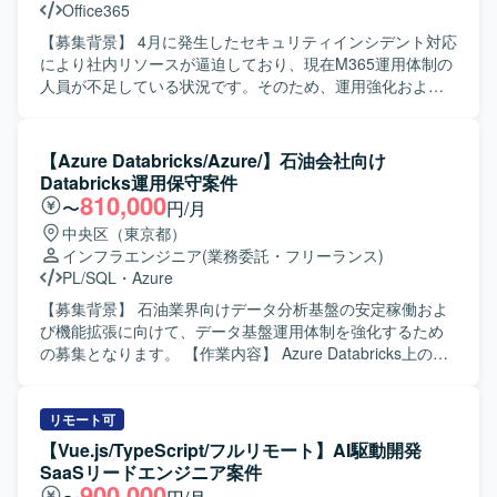
Office365
メント経験を得ることができます。 【開発環境】 基幹シス
体的に課題を発見し、解決に向けて自走できる方を求めて
テムとしてERP／CRM／SFAなどの業務システム群を対象
います。社内外のステークホルダーとの調整能力に長け、
【募集背景】 4月に発生したセキュリティインシデント対応
としたプロジェクトとなります。
スピード感を持ってプロジェクトを推進できる方、変化に
により社内リソースが逼迫しており、現在M365運用体制の
柔軟に対応しながらプロジェクトをリードしていただける
人員が不足している状況です。そのため、運用強化および
方が望まれます。 【ポジションの魅力】 小型ロボットと
安定したサービス提供体制の維持を目的として、本ポジシ
Androidデバイスの連携という先進的な領域において、上流
ョンを募集しております。 【作業内容】 Microsoft
工程からリリースまで一貫して関われるポジションです。
365（Teams / SharePoint / OneDrive / Outlook 等）の運用
【Azure Databricks/Azure/】石油会社向け
複数のステークホルダーやベンダーを巻き込みながらプロ
管理および活用推進を担当していただきます。具体的に
Databricks運用保守案件
ジェクトを推進する経験を積むことができ、IoTやロボティ
は、SharePointのサイト設計、権限管理、ポリシー策定、
810,000
〜
円/月
クス、AI関連の知見を深める機会があります。 【開発環
M365全体の利用ルール・ガイドライン整備、ユーザー向け
中央区（東京都）
境】 Androidデバイスと連携する小型ロボットを対象とした
の活用支援（教育・問い合わせ対応）などを行っていただ
インフラエンジニア
(業務委託・フリーランス)
Web／アプリ系開発プロジェクト環境となります。
きます。単なる運用に留まらず、全社的な活用を推進する
PL/SQL
・
Azure
旗振り役としての役割を担っていただきます。 【求める人
物像】 ユーザー部門と円滑にコミュニケーションを取りな
【募集背景】 石油業界向けデータ分析基盤の安定稼働およ
がら、M365の活用を主体的にリードしていただける方を求
び機能拡張に向けて、データ基盤運用体制を強化するため
めております。業務や運用ルールの背景を理解しつつ、利
の募集となります。 【作業内容】 Azure Databricks上の
用部門のニーズを汲み取り、わかりやすく説明・教育がで
DWHおよびETL処理の運用保守をご担当いただきます。具
きる方が望ましいです。また、自ら課題を発見し、改善提
体的には、障害発生時の調査・復旧対応、利用部門からの
案まで推進できる方を歓迎いたします。 【ポジションの魅
問い合わせ対応、既存PGの改修や小規模な追加開発などを
リモート可
力】 全社レベルでのM365活用推進を担うポジションのた
行っていただきます。また、Bronze/Silver/Gold構造で加工
【Vue.js/TypeScript/フルリモート】AI駆動開発
め、業務効率化やDX推進に直接貢献できる環境です。セキ
されたデータのDWH格納に関するジョブ監視や調整、
SaaSリードエンジニア案件
ュリティやガバナンスを意識したルール・ポリシー設計に
Systemwalkerを用いたジョブ管理業務にも携わっていただ
900,000