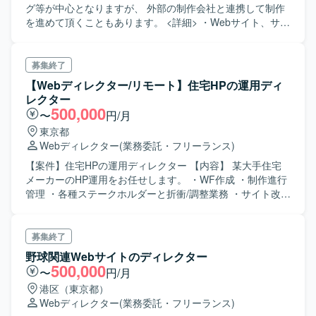
グ等が中心となりますが、 外部の制作会社と連携して制作
を進めて頂くこともあります。 <詳細> ・Webサイト、サー
ビスサイト（LP）等のデザインやコーディング ・画像の制
作（SNSや各種資料等に掲載する画像） ・プロジェクト管
理（ディレクション）
募集終了
【Webディレクター/リモート】住宅HPの運用ディ
レクター
500,000
〜
円/月
東京都
Webディレクター
(業務委託・フリーランス)
【案件】住宅HPの運用ディレクター 【内容】 某大手住宅
メーカーのHP運用をお任せします。 ・WF作成 ・制作進行
管理 ・各種ステークホルダーと折衝/調整業務 ・サイト改善
施策の企画 【必須スキル】 ・Webディレクターとしての実
務経験2年以上 ・コーポレートサイト運用経験（ECのみは
NG） ・LPのWF作成経験 【尚可スキル】 ・コーポレート
募集終了
サイトの新規立ち上げ経験 ・問い合わせフォームや会員サ
野球関連Webサイトのディレクター
イトなどのシステム関係の構築経験 ・制作経験 ・提案経験
500,000
〜
円/月
港区（東京都）
Webディレクター
(業務委託・フリーランス)