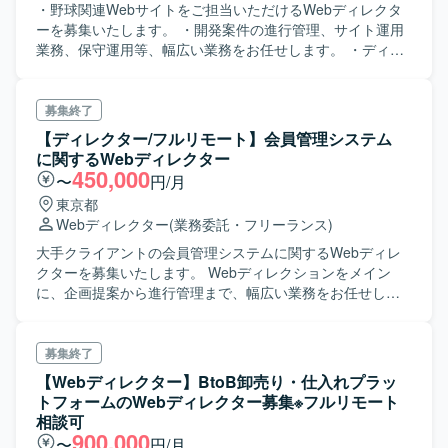
・野球関連Webサイトをご担当いただけるWebディレクタ
ーを募集いたします。 ・開発案件の進行管理、サイト運用
業務、保守運用等、幅広い業務をお任せします。 ・ディレ
クターとして進行管理業務はもちろん、細かな運用面も一
部お任せいたしますので、長期的に携わっていただける方
を募集いたします。 ・既存クライアントの開発案件の進捗
募集終了
管理、工数管理や新規LP制作、定例への出席などがありま
【ディレクター/フルリモート】会員管理システム
す。 ・新規クライアントの大規模リニューアル案件では進
に関するWebディレクター
捗管理（CMS開発、外部システム連携）、ワイヤー作成、
450,000
〜
円/月
デザイン確認、ドキュメント作成、定例への出席を行って
東京都
いただきます。
Webディレクター
(業務委託・フリーランス)
大手クライアントの会員管理システムに関するWebディレ
クターを募集いたします。 Webディレクションをメイン
に、企画提案から進行管理まで、幅広い業務をお任せしま
す。
募集終了
【Webディレクター】BtoB卸売り・仕入れプラッ
トフォームのWebディレクター募集※フルリモート
相談可
900,000
〜
円/月