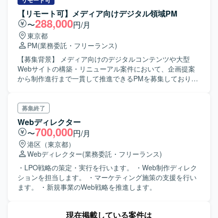
容】 要件定義フェーズに参画し、仕様理解を踏まえたUI設
リモート可
ダンな技術スタックに加え、生成AIツールを活用した開発
計を実施していただきます。ディレクター作成の既存また
【リモート可】メディア向けデジタル領域PM
推進に関与できるため、技術力と生産性向上の両面でスキ
は簡易なワイヤーフレームをベースに、ユーザー視点で画
288,000
〜
円/月
ルアップが可能です。スクラムベースの開発環境の中で、
面構成・導線を整理し、UIコンポーネント設計や操作フロ
東京都
チームでの開発プロセス改善にも関わっていただけます。
ーの最適化を行っていただきます。各画面単位でのビジュ
PM
(業務委託・フリーランス)
【開発環境】 SpringBoot、Kotlin、MySQL、React、
アルデザイン作成、レイアウト設計、配色・UIパーツ設
AWS、Git、Claude Codeなどの生成AIツールを用いたスク
計、操作性を考慮したインタラクション設計（必要に応じ
【募集背景】 メディア向けのデジタルコンテンツや大型
ラムベースの開発環境となります。
て簡易モック作成）を対応していただきます。機能過多・
Webサイトの構築・リニューアル案件において、企画提案
画面過密状態に対する整理・改善提案や、ユーザビリティ
から制作進行まで一貫して推進できるPMを募集しておりま
向上に向けた設計見直しを行い、ディレクター／PMと連携
す。 【作業内容】 テレビ番組連動型のデジタルコンテンツ
しながらエンジニア実装を見据えたデザイン仕様をアウト
や大型Webサイトの構築・リニューアルにおける企画提案
プットしていただきます。 【求める人物像】 要件が固まり
および制作進行を担当していただきます。番組担当者への
募集終了
きっていない状況でもディレクターと並走しながら柔軟に
ヒアリングを行い、得られた内容をもとに社内外メンバー
Webディレクター
検討を進められる方を求めております。複雑な業務要件を
への指示や進行管理、チーム内の予算管理を行っていただ
700,000
〜
円/月
踏まえて情報整理や画面構成を行いながら、一貫性と使い
きます。また、クライアント、エンジニア、デザイナー、
港区（東京都）
やすさの両立を意識してデザイン品質を高めていただける
ディレクターとの各種調整やディレクション業務を担って
Webディレクター
(業務委託・フリーランス)
方を想定しています。ディレクター／PMとのコミュニケー
いただき、即時抽選システムなどの新規施策の導入も指揮
ションを大切にしながら、主体的に改善提案ができる方に
していただきます。 【求める人物像】 デジタル領域におけ
・LPO戦略の策定・実行を行います。 ・Web制作ディレク
フィットするポジションです。 【ポジションの魅力】 請求
るディレクション経験をお持ちで、関係者と円滑にコミュ
ションを担当します。 ・マーケティング施策の支援を行い
書発行システムという業務基盤となるWebアプリケーショ
ニケーションを取りながらプロジェクトを推進できる方を
ます。 ・新規事業のWeb戦略を推進します。
ンの刷新プロジェクトにおいて、要件定義段階からUI/UX設
求めております。顧客折衝や企画提案に主体的に取り組
計に深く関わることができ、画面デザインの方針やデザイ
み、メディアやエンタメ領域のコンテンツにも高い関心を
ンシステムの構築にも影響力を発揮していただけます。機
現在掲載している案件は
お持ちの方ですと望ましいです。 【ポジションの魅力】 テ