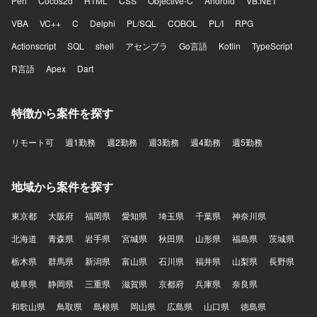
Perl
Cocos2d
HTML
CSS
Objective-C
Android
VB.NET
VBA
VC++
C
Delphi
PL/SQL
COBOL
PL/I
RPG
Actionscript
SQL
shell
アセンブラ
Go言語
Kotlin
TypeScript
R言語
Apex
Dart
特徴から案件を探す
リモート可
週1勤務
週2勤務
週3勤務
週4勤務
週5勤務
地域から案件を探す
東京都
大阪府
福岡県
愛知県
埼玉県
千葉県
神奈川県
北海道
青森県
岩手県
宮城県
秋田県
山形県
福島県
茨城県
栃木県
群馬県
新潟県
富山県
石川県
福井県
山梨県
長野県
岐阜県
静岡県
三重県
滋賀県
京都府
兵庫県
奈良県
和歌山県
鳥取県
島根県
岡山県
広島県
山口県
徳島県