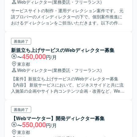
Webディレクター
(業務委託・フリーランス)
サービスサイトの制作・運用ディレクション案件です。 元
請プロパーのメインディレクターの下で、個別案件推進に
おけるディレクションをご担当いただきます。以下の作業
をご担当いただきます。 ・進行管理サポート(タスク管理・
スケジュール管理・課題管理等) ・ワイヤーフレームの整理
・顧客折衝 ・テスト作業(一部案件のみ) ※進行管理はメイン
募集終了
ディレクターが担当、そのサポートとして入って頂くイメ
新規立ち上げサービスのWebディレクター募集
ージです。
450,000
〜
円/月
東京都
Webディレクター
(業務委託・フリーランス)
【案件】新規立ち上げサービスのWebディレクター募集
【内容】 新規サービスにおいて、ビジネスサイドと共に流
入施策の企画やサイト内コンテンツ企画・改善など、Web
プランニング・ディレクション全般業務を担当いただきま
す。 【お任せしたい仕事内容の例】 ・要件定義 ・情報設
計・画面設計 ・制作進行管理 ・各種ステークホルダとの折
募集終了
衝・調整 ・データ分析・課題抽出および提案 ・サイト改善
【Webマーケター】開発ディレクター募集
施策の企画～実行のPDCA運用
550,000
〜
円/月
東京都