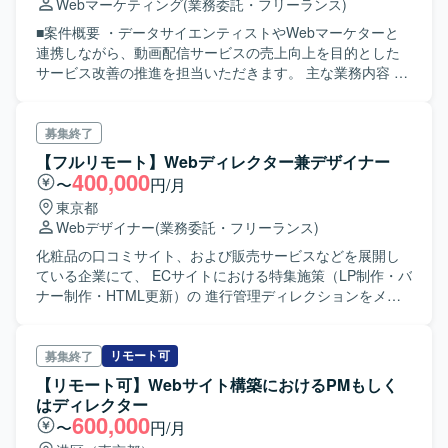
Webマーケティング
(業務委託・フリーランス)
■案件概要 ・データサイエンティストやWebマーケターと
連携しながら、動画配信サービスの売上向上を目的とした
サービス改善の推進を担当いただきます。 主な業務内容 ・
実行が決まった施策の開発全般の推進 補足事項 ・主にご担
当いただく範囲は施策要件の定義、事業部内開発メンバー
のリードおよび施策実行に伴うビジネス部門との調整で
募集終了
す。 ・施策のインパクト試算やABテスト設計、ダッシュボ
【フルリモート】Webディレクター兼デザイナー
ード作成、レポート分析はデータサイエンティストと伴奏
400,000
〜
円/月
しながら進めます。 ・ご興味、ご経験に応じて中規模（リ
東京都
ードタイム3～6ヶ月程度）の開発プロジェクトもご担当い
Webデザイナー
(業務委託・フリーランス)
ただけます。 ■開発環境 コミュニケーションツール：
Jira、Slack、Zoom ドキュメンテーション：Confluence、
化粧品の口コミサイト、および販売サービスなどを展開し
miro、GoogleWorkspace BIツール：redash、Looker、
ている企業にて、 ECサイトにおける特集施策（LP制作・バ
GoogleAnalytics PC：Mac、Windows
ナー制作・HTML更新）の 進行管理ディレクションをメイ
ンとし、状況に応じてご自身で制作いただく場合もありま
す。 業務に慣れてきたら、ディレクターとしてチームを組
んでデザイナーを 何名か管理していただくことも想定して
リモート可
募集終了
います。
【リモート可】Webサイト構築におけるPMもしく
はディレクター
600,000
〜
円/月