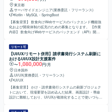
東京都
サーバサイドエンジニア
(業務委託・フリーランス)
Kotlin
・
MySQL
・
SpringBoot
【募集背景】 飲食向けWebサービスのバックエンド機能強
化および開発体制の拡充のための募集となります。 【作業
内容】 飲食向けWebサービスのバックエンド（API）開発
において、設計から実装、運用までをご担当いただきま
す。SpringBootおよびKotlinを用いたAPIの設計・実装・テ
スト・運用や、MySQLでのデータベーステーブル設計を行
リモート可
います。フロントエンドエンジニアやディレクターとの連
【UI/UX/リモート併用】請求書発行システム刷新に
携のもと、スクラムベースで開発を推進し、プロセス改善
おけるUI/UX設計支援案件
にも取り組んでいただきます。Claude Codeなどの生成AIツ
1,080,000
〜
円/月
ールを活用した開発効率化や品質向上もお任せいたしま
日本国外
す。 【求める人物像】 バックエンド開発やAPI設計に主体
UI/UX
(業務委託・フリーランス)
的に取り組み、スクラム開発においてチームメンバーと円
UI/UX
滑にコミュニケーションが取れる方を求めております。新
しい技術や生成AIツールの活用に前向きで、自ら積極的に
【募集背景】 かけ・請求書発行システムの刷新プロジェク
情報をキャッチアップしながら課題解決やプロセス改善を
トにおいて、現場要望を詰め込んだ結果、画面設計・導線
進めていただける方が望ましいです。 【ポジションの魅
設計に難航しており、UI/UXが複雑化することで使いづらく
力】 飲食向けWebサービスの中核となるバックエンドAPI
なる懸念が顕在化しているため、社内に不足しているUI/UX
開発に携わることで、設計から運用まで一貫した経験を積
設計の知見を補う専門人材を求めております。 【作業内
むことができます。SpringBootやKotlin、MySQLといったモ