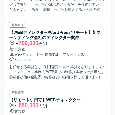
グして案件（サーバーかSDKのどちらか）を推進していた
だきます。 ・製音声認識サーバーを導入するお客様の質問
（主にネットワーク系の質問です）に対する回答や 音声
認識SDKを導入したお客様の質問（SDKのAPIの使い方）に
対する回答にご対応いただきます。 Windows、Linux、
募集終了
iOS、AndroidなどのOSやITの知識は必要となりますが、 プ
【WEBディレクター/WordPress/リモート】某マ
ログラミングなどの開発は行いません。 お客様からの問い
ーケティング会社のディレクター案件
合わせについては各OS担当の開発者と協力して対応してい
700,000
〜
円/月
きます。 C#やJava、PHPなどの知識があると業務に役立ち
東京都
ます。
Webディレクター
(業務委託・フリーランス)
Salesforce
お任せする業務としては下記①～④の業務となります。 ①
ディレクション業務 ②WEB周りの制作担当者への指示だし
③顧客折衝(※金融系のお客様との折衝を行って頂きます) ④
顧客先へ往訪(※頻度は多くありません)
募集終了
【リモート併用可】WEBディレクター
550,000
〜
円/月
東京都