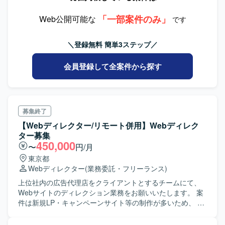
能過多・情報量の多い業務システムに対して、ユーザビリ
レビ番組と連動したデジタルコンテンツや、大型Webサイ
ティを高める設計に挑戦できる環境です。 【開発環境】
トの企画・制作に携わることができ、話題性の高いプロジ
「一部案件のみ」
Web公開可能な
です
FigmaやAdobe XDなどのデザインツールを用いたUIデザイ
ェクトを経験していただけます。新規施策の導入など上流
ン環境を想定しております。フロントエンドとしてReact等
工程にも深く関わることができるため、PMとしての企画力
＼登録無料 簡単3ステップ／
を意識したデザイン知識が活かせるプロジェクトです。
やディレクション力をさらに高めていただけます。 【開発
環境】 詳細な技術環境については別途お打ち合わせにてご
会員登録して全案件から探す
説明させていただきます。
募集終了
【Webディレクター/リモート併用】Webディレク
ター募集
450,000
〜
円/月
東京都
Webディレクター
(業務委託・フリーランス)
上位社内の広告代理店をクライアントとするチームにて、
Webサイトのディレクション業務をお願いいたします。 案
件は新規LP・キャンペーンサイト等の制作が多いため、 運
用ディレクターより制作ディレクターの方がマッチしま
す。