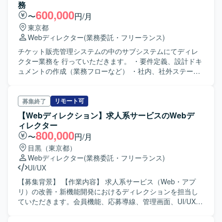
務
600,000
〜
円/月
東京都
Webディレクター
(業務委託・フリーランス)
チケット販売管理システムの中のサブシステムにてディレ
クター業務を 行っていただきます。 ・要件定義、設計ドキ
ュメントの作成（業務フローなど） ・社内、社外ステーク
ホルダーとの調整 ・スケジュール管理 ・受入試験などの品
質担保に関する業務 ・既存顧客の保守課題対応 ・ベンダー
管理
リモート可
募集終了
【Webディレクション】求人系サービスのWebデ
ィレクター
800,000
〜
円/月
目黒（東京都）
Webディレクター
(業務委託・フリーランス)
UI/UX
【募集背景】 【作業内容】 求人系サービス（Web・アプ
リ）の改善・新機能開発におけるディレクションを担当し
ていただきます。会員機能、応募導線、管理画面、UI/UX改
善など、企画からリリースまで幅広く関わります。 【求め
る人物像】 【ポジションの魅力】 幅広いプロジェクトに関