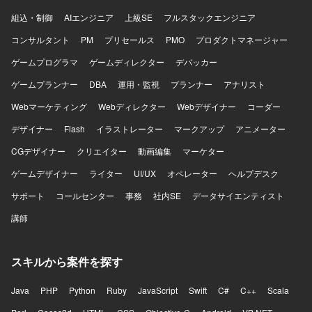
組込・制御
AIエンジニア
上級SE
フルスタックエンジニア
コンサルタント
PM
プリセールス
PMO
プロダクトマネージャー
ゲームプログラマ
ゲームディレクター
デバッカー
ゲームプランナー
DBA
運用・監視
プランナー
アナリスト
Webマーケティング
Webディレクター
Webデザイナー
コーダー
デザイナー
Flash
イラストレーター
マークアップ
アニメーター
CGデザイナー
クリエイター
動画編集
マーケター
ゲームデザイナー
ライター
UI/UX
オペレーター
ヘルプデスク
サポート
コールセンター
事務
社内SE
データサイエンティスト
講師
スキルから案件を探す
Java
PHP
Python
Ruby
JavaScript
Swift
C#
C++
Scala