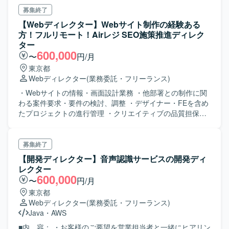
与できるので、スキルを磨く機会が多くあります。
募集終了
【Webディレクター】Webサイト制作の経験ある
方！フルリモート！Airレジ SEO施策推進ディレク
ター
600,000
〜
円/月
東京都
Webディレクター
(業務委託・フリーランス)
・Webサイトの情報・画面設計業務 ・他部署との制作に関
わる案件要求・要件の検討、調整 ・デザイナー・FEを含め
たプロジェクトの進行管理 ・クリエイティブの品質担保や
チーム運営を目的とした会議への参加
募集終了
【開発ディレクター】音声認識サービスの開発ディ
レクター
600,000
〜
円/月
東京都
Webディレクター
(業務委託・フリーランス)
Java
・
AWS
■内 容： ・お客様のご要望を営業担当者と一緒にヒアリン