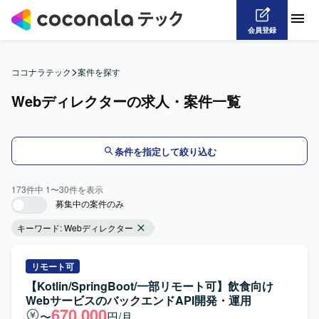
会員登録
>
ココナラテック
案件を探す
Webディレクターの求人・案件一覧
条件を指定して絞り込む
173
件中
1
〜
30
件を表示
募集中の案件のみ
キーワード:
Webディレクター
リモート可
【Kotlin/SpringBoot/一部リモート可】飲食向け
WebサービスのバックエンドAPI開発・運用
670,000
〜
円/月