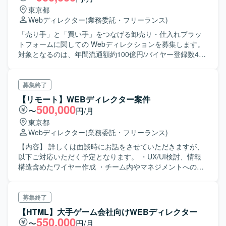
東京都
Webディレクター
(業務委託・フリーランス)
「売り手」と「買い手」をつなげる卸売り・仕入れプラッ
トフォームに関しての Webディレクションを募集します。
対象となるのは、年間流通額約100億円/バイヤー登録数49
万社を超える 国内最大級のBtoB卸売り・仕入れプラットフ
ォームです。 コロナを追い風に急成長する中でグループの
注力事業として プラットフォーム関連する事業開発を積極
募集終了
的に行っており、 サービスをグロースするためのWebディ
【リモート】WEBディレクター案件
レクターを募集致します。 ※今回は主にSEOに特化した
500,000
〜
円/月
Webディクターを募集します。
東京都
Webディレクター
(業務委託・フリーランス)
【内容】 詳しくは面談時にお話をさせていただきますが、
以下ご対応いただく予定となります。 ・UX/UI検討、情報
構造含めたワイヤー作成 ・チーム内やマネジメントへのレ
ビュー ・UI要件書の作成・更新 ・事業部や開発部との調整
やディレクション（ステークホルダーとの調整が必要） ・
デザイナー、コーダーへのディレクション ・UAT時のテス
募集終了
ト項目書作成および実機テスト
【HTML】大手ゲーム会社向けWEBディレクター
550,000
〜
円/月