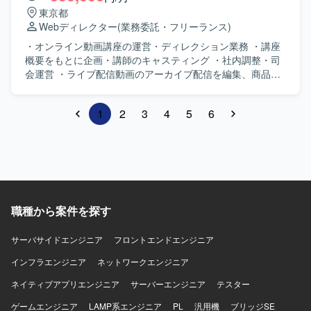
東京都
Webディレクター
(業務委託・フリーランス)
・オンライン動画講座の運営・ディレクション業務 ・講座
概要をもとに企画・講師のキャスティング ・社内調整・司
会運営 ・ライブ配信動画のアーカイブ配信を編集、商品化
・X (旧Twitter)・Instagramへの投稿 ・メルマガの執
筆 など
1
2
3
4
5
6
職種から案件を探す
サーバサイドエンジニア
フロントエンドエンジニア
インフラエンジニア
ネットワークエンジニア
ネイティブアプリエンジニア
サーバーエンジニア
テスター
ゲームエンジニア
LAMP系エンジニア
PL
汎用機
ブリッジSE