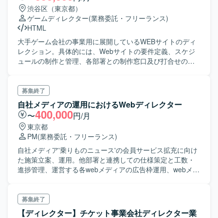
渋谷区（東京都）
ゲームディレクター
(業務委託・フリーランス)
HTML
大手ゲーム会社の事業用に展開しているWEBサイトのディ
レクション。具体的には、Webサイトの要件定義、スケジ
ュールの制作と管理、各部署との制作窓口及び打合せのフ
ァシリテーション、制作側の舵取り、制作物のリリース対
応を担当。
募集終了
自社メディアの運用におけるWebディレクター
400,000
〜
円/月
東京都
PM
(業務委託・フリーランス)
自社メディア'乗りものニュース'の会員サービス拡充に向け
た施策立案、運用。他部署と連携しての仕様策定と工数・
進捗管理、運営する各webメディアの広告枠運用、webメデ
ィアの各種ディレクション
募集終了
【ディレクター】チケット事業会社ディレクター業