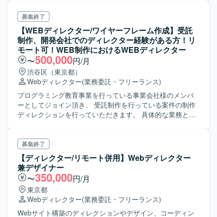
募集終了
【WEBディレクター/ワイヤーフレーム作成】受託
制作、開発会社でのディレクター経験がある方！リ
モート可！WEB制作におけるWEBディレクター
500,000
〜
円/月
渋谷区（東京都）
Webディレクター
(業務委託・フリーランス)
プログラミング教育事業を行っている事業会社様のメンバ
ーとしてジョイン頂き、 受託制作を行っている案件の制作
ディレクションを行っていただきます。 具体的な業務とし
ては ・顧客対応、要件定義 ・Gitを用いてプロのエンジニア
と教育中の新人エンジニアの進捗管理 ・XDを用いたワイヤ
ーフレーム作成 を中心に行っていただきます。
募集終了
【ディレクター/リモート併用】Webディレクター
兼デザイナー
350,000
〜
円/月
東京都
Webディレクター
(業務委託・フリーランス)
Webサイト構築のディレクションやデザイン、コーディン