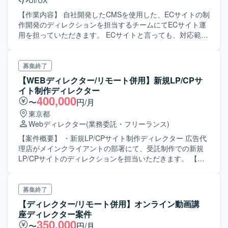
UI/UX
【作業内容】 自社開発したCMSを使用した、ECサイトの制
作開発のディレクションを担当するチームにてECサイト運
用を担っていただきます。 ECサイトと言っても、対応範囲
が広いため、柔軟な対応力が求められます。 EC構築だけで
はなく、WMS（倉庫連携）、外部モール連携、その他外部
サービスとの連携を対応いただきます。 【ポジションの魅
募集終了
力】 開発は別ベンダが実施する為コーディングはありませ
【WEBディレクター/リモート併用】新規LP/CPサ
んが顧客と近く、上流経験を積むことができます。 【求め
イト制作ディレクター
る人物像】 ・真面目に取り組める方 ・柔軟性のある方 ・情
400,000
〜
円/月
報の整理能力が高い方
東京都
Webディレクター
(業務委託・フリーランス)
【案件概要】 ・新規LP/CPサイト制作ディレクター 広告代
理店がメインクライアントの部署にて、受託制作での新規
LP/CPサイトのディレクションを担当いただきます。 【具
体的な業務内容】 ・顧客折衝～企画制作・運用 ・ワイヤー
フレーム作成 ・クリエイティブディレクション ・進行管理
募集終了
【ディレクター/リモート併用】オンライン動画講
座ディレクター案件
350,000
〜
円/月