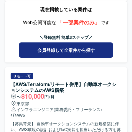
ます。IaCツールを用いたインフラ構成管理や、自走してタ
現在掲載している案件は
スクを遂行する業務を担当していただきます。 【求める人
物像】 自ら課題を発見し主体的に改善に取り組める方を求
「一部案件のみ」
めています。スピード感を持ってタスクを進められ、責任
Web公開可能な
です
感を持って業務を完遂できる方が望ましいです。 【ポジシ
ョンの魅力】 AWSを中心としたクラウドインフラの設計構
＼登録無料 簡単3ステップ／
築から改善まで幅広い工程を担当できるため、インフラエ
ンジニアとしてのスキルを高いレベルで磨いていただけま
会員登録して全案件から探す
す。IaCを活用したモダンな環境で業務に取り組んでいただ
けます。 【開発環境】 AWSを中心としたクラウドインフラ
環境およびTerraformやTerragruntなどのIaCツールを利用し
て業務を行っていただきます。
リモート可
【AWS/Terraform/リモート併用】自動車オークシ
ョンシステムのAWS構築
810,000
〜
円/月
東京都
インフラエンジニア
(業務委託・フリーランス)
AWS
【募集背景】 自動車オークションシステムの新規構築に伴
い、AWS環境の設計およびIaC実装を担当いただける方を募