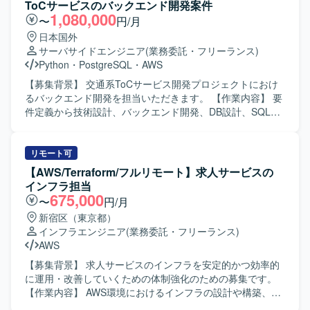
ToCサービスのバックエンド開発案件
1,080,000
〜
円/月
日本国外
サーバサイドエンジニア
(業務委託・フリーランス)
Python
・
PostgreSQL
・
AWS
【募集背景】 交通系ToCサービス開発プロジェクトにおけ
るバックエンド開発を担当いただきます。 【作業内容】 要
件定義から技術設計、バックエンド開発、DB設計、SQL実
装、パフォーマンスチューニング、プロダクトリリース対
応を担当いただきます。 【求める人物像】 【ポジションの
魅力】 交通系のToC向けサービス開発に携わることができ
リモート可
ます。 【開発環境】 Python、TypeScript、Java、
【AWS/Terraform/フルリモート】求人サービスの
PostgreSQL、Oracle、SQL Server、BigQuery、AWS、
インフラ担当
GCP、Azure、Terraformを使用します。
675,000
〜
円/月
新宿区（東京都）
インフラエンジニア
(業務委託・フリーランス)
AWS
【募集背景】 求人サービスのインフラを安定的かつ効率的
に運用・改善していくための体制強化のための募集です。
【作業内容】 AWS環境におけるインフラの設計や構築、既
存環境の改善点の調査および対策の実施を行っていただき