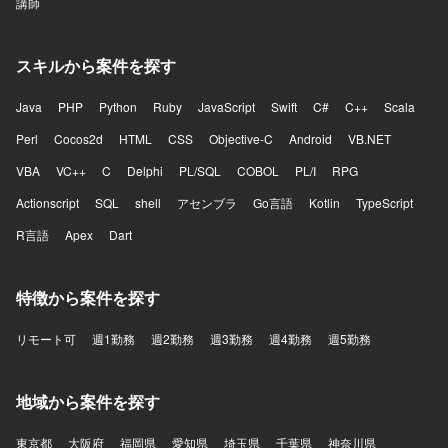
講師
スキルから案件を探す
Java
PHP
Python
Ruby
JavaScript
Swift
C#
C++
Scala
Perl
Cocos2d
HTML
CSS
Objective-C
Android
VB.NET
VBA
VC++
C
Delphi
PL/SQL
COBOL
PL/I
RPG
Actionscript
SQL
shell
アセンブラ
Go言語
Kotlin
TypeScript
R言語
Apex
Dart
特徴から案件を探す
リモート可
週1勤務
週2勤務
週3勤務
週4勤務
週5勤務
地域から案件を探す
東京都
大阪府
福岡県
愛知県
埼玉県
千葉県
神奈川県