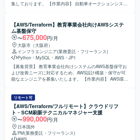
集しております。 【作業内容】 自動車オークションシステ
ム向けのAWS基盤において、基本設計からIaC開発、単体テ
ストまでをご担当いただきます。状況に応じて、結合テス
ト以降の工程もお願いすることがあります。また、マルチ
【AWS/Terraform】教育事業会社向けAWSシステ
ベンダー体制での新規構築案件のため、他ベンダーとの仕
ム基盤保守
様調整も行っていただきます。 【求める人物像】 クラウド
675,000
〜
円/月
環境の設計やIaCによる構築に主体的に取り組み、関係者と
大阪市（大阪府）
連携しながら仕様調整を進めていただける方を求めており
インフラエンジニア
(業務委託・フリーランス)
ます。 【ポジションの魅力】 自動車オークションという大
Python
・
MySQL
・
AWS
・
JP1
規模な業務システムの新規構築フェーズに参画でき、AWS
およびIaCの実務経験を幅広く積むことができます。マルチ
【募集背景】 教育事業会社向けシステムのAWS基盤保守お
ベンダー環境での調整業務を通じて、上流工程やコミュニ
よび改善ニーズに対応するため、AWS設計構築・保守が可
ケーションスキルも強化していただけます。 【開発環境】
能なエンジニアを募集いたします。 【作業内容】 AWS環境
AWS環境上でのIaCを用いたインフラ構築を行っていただき
の保守業務として、各種リソース状況の確認やWindows
ます。TerraformやEKSなどのサービスを利用する可能性が
UpdateなどのOS管理を行っていただきます。 ユーザーや
あります。
アプリチームからの依頼に基づき、AWSリソースの追加・
リモート可
修正やOS・ミドルウェアの修正を実施していただきます。
【AWS/Terraform/フルリモート】クラウドリフ
調査により判明したシステム課題に対し、AWSリソースの
ト・SCM刷新テクニカルマネジャー支援
追加・修正やOS・ミドルウェアの修正、Windows Server上
990,000
〜
円/月
で動作するスクリプトの修正など改善対応を行っていただ
日本国外
きます。 AWS環境の構築や設定変更はIaC（Infrastructure
PM
(業務委託・フリーランス)
as Code）で実施しており、Terraformを用いた構築・変更
AWS