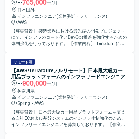
765,000
〜
円/月
める方にマッチするポジションです。自ら手を動かしなが
します。
日本国外
ら、プロジェクト全体の品質とスケジュールを意識して行
インフラエンジニア
(業務委託・フリーランス)
動できる方を歓迎いたします。 【ポジションの魅力】 AWS
AWS
およびIaCを中心としたクラウドネイティブな環境で、クラ
ウドリフトとSCM刷新という性質の異なる2案件に横断的に
【募集背景】 製造業界における最先端の開発プロジェクト
関わることができます。進行管理から技術判断、基盤実装
にて、インフラのコード化とDevOps推進を強化するための
支援までを一気通貫で担当できるため、テクニカルマネー
体制強化を行っております。 【作業内容】 Terraformによ
ジャーとしての経験を深めつつ、クラウド基盤や監視・セ
る環境構築とコード管理を行っていただきます。
キュリティ領域の知見も広げることができます。中長期的
OpenClaw（Open-Crow）を動作させる環境のTerraformコ
な参画が想定されており、継続的に案件に関わりながらス
ード作成およびコードレビュー対応、Terraformのアプライ
リモート可
キルアップを図れる環境です。 【開発環境】 AWS上のクラ
作業と、それに伴う関係各所への連携・通知・調整を実施
【AWS/Terraform/フルリモート】日本最大級カー
ウド環境にて、API Gateway、ECS、SQS、Step Functions
していただきます。 また、CI/CDおよび評価運用の仕組み
用品プラットフォームのインフラリードエンジニア
等のサービスを活用したシステム基盤となっております。
化として、開発・運用基盤における効率的なCIプロセスの
900,000
〜
円/月
IaCにはTerraformを用い、GitHubでコード管理を行ってお
設計および実装、開発環境（コードエディター）の整備と
神奈川県
ります。監視にはNewRelic等のAPM／監視ツールを利用
ドキュメント化、クラウド上のWeb操作からコードエディ
インフラエンジニア
(業務委託・フリーランス)
し、CI/CDにはGitHub Actions等のツールを組み合わせた環
ターへの移行に伴う拡張機能やツールの設定・検証、手順
Spring
・
AWS
境を想定しております。
書や仕様書の作成・アップデートのサポートを行っていた
だきます。 【求める人物像】 インフラのコード化や
【募集背景】 日本最大級カー用品プラットフォームを支え
DevOpsに主体的に取り組み、チームと連携しながら開発全
る自社ECおよび基幹システムのインフラ体制強化のため、
体の生産性向上に貢献していただける方を求めておりま
インフラリードエンジニアを募集しております。 【作業内
す。 【ポジションの魅力】 生成AIを活用した最先端技術に
容】 自社ECおよび基幹システムのAWS基盤を対象に、設
触れながら、大手製造業向けの影響力の大きい基盤開発に
計・構築・運用をリードしていただきます。開発組織との