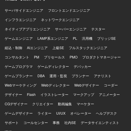
品質管理まで一貫して関わることができます。 PHPやGoを
サーバサイドエンジニア
中心とした技術スタックに加え、モダンなインフラ環境に
フロントエンドエンジニア
も触れながら、技術的リードとマネジメント経験を同時に
インフラエンジニア
ネットワークエンジニア
積むことができます。 【開発環境】 言語：PHP、Go、
TypeScript フレームワーク：Gin、GORM、Node.js、
ネイティブアプリエンジニア
サーバーエンジニア
テスター
React.js データベース：Aurora（PostgreSQL） インフラ／
ゲームエンジニア
LAMP系エンジニア
PL
汎用機
ブリッジSE
ツール：AWS、Terraform、GitHub、NewRelic、Docker
組込・制御
AIエンジニア
上級SE
フルスタックエンジニア
コンサルタント
PM
プリセールス
PMO
プロダクトマネージャー
ゲームプログラマ
ゲームディレクター
デバッカー
ゲームプランナー
DBA
運用・監視
プランナー
アナリスト
Webマーケティング
Webディレクター
Webデザイナー
コーダー
デザイナー
Flash
イラストレーター
マークアップ
アニメーター
CGデザイナー
クリエイター
動画編集
マーケター
ゲームデザイナー
ライター
UI/UX
オペレーター
ヘルプデスク
サポート
コールセンター
事務
社内SE
データサイエンティスト