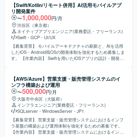
セキュリティ、権限管理などの基盤要素について詳細設計
【Swift/Kotlin/リモート併用】AI活用モバイルアプ
を行い、IaC（Infrastructure as Code）を前提とした構築方
リ開発案件
針に基づき、設定内容の整理および構築作業を実施してい
1,000,000
〜
円/月
ただきます。 Azure Policy や RBAC などのガバナンス設定
渋谷区（東京都）
について、設計内容への反映および環境構築を行うととも
ネイティブアプリエンジニア
(業務委託・フリーランス)
に、詳細設計書や設定パラメータシートなど各種技術ドキ
Swift
・
GCP
・
UI/UX
ュメントの作成も行っていただきます。 顧客および関係者
との技術的な調整を行い、設計内容に関する説明・レビュ
【募集背景】 モバイルアーキテクチャの刷新と、AIを活用
ー対応を通じて、Azure基盤としての設計品質および実装品
したiOS・Android両OSの開発体制を強化するため募集しま
質の担保を図っていただきます。 【求める人物像】 Azure
す。 【作業内容】 Swiftを用いたiOSアプリの設計・開発・
基盤の設計・構築に主体的かつ自律的に取り組み、基本設
保守・運用を担当します。SwiftUIによるUI実装、Kotlinを用
計方針を正確に理解したうえで詳細設計・構築へ落とし込
いたAndroidアプリ開発、AIツールを活用した実装計画・コ
める方を求めております。 顧客や関係者と円滑にコミュニ
ード生成・レビューの効率化を行います。要件定義からリ
【AWS/Azure】営業支援・販売管理システムのイ
ケーションを取りながら技術的な議論や説明ができ、レビ
リース、効果分析まで一貫して担当し、モバイルアーキテ
ンフラ構築および運用
ューを通じて品質向上に貢献いただける方が望ましいで
クチャの設計・刷新も推進します。 【求める人物像】 プロ
500,000
〜
円/月
す。 チーム内の方針に沿いながらも、自ら課題を見つけ解
ダクトの価値向上に向けて、オーナーシップを持ち挑戦を
大阪市中央区（大阪府）
決に向けて行動できる方に適したポジションです。 【ポジ
続けられる方を求めています。変化の速い環境で、チーム
インフラエンジニア
(業務委託・フリーランス)
ションの魅力】 エンタープライズ規模の総合商社向け
と連携しながら成果創出に取り組める方に適したポジショ
SQLserver
・
WindowsServer
・
JP1
Azure基盤プロジェクトに参画し、ネットワーク、セキュリ
ンです。 【ポジションの魅力】 モバイルアーキテクチャの
ティ、権限管理、ガバナンスといった基盤領域を包括的に
設計や技術選定に深く関与できます。AIを活用したiOS・
【募集背景】 営業支援・販売管理システムにおけるインフ
経験できる環境です。 IaCを前提とした設計・構築スタイル
Android両OSの開発プロセスを構築し、複雑なEC・ゲー
ラ基盤の構築および運用体制を強化するための募集です。
のもとで、BicepやARM Template、Terraformなどのモダン
ム・ソーシャル領域における高難度な技術課題に取り組め
【作業内容】 営業支援・販売管理システムにおけるインフ