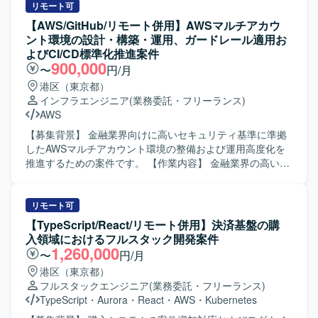
ョンの魅力】 クラウドネイティブな環境で、設計から構
ジョンアップなど各種イベントに伴う要件定義、設計、構
リモート可
築・運用まで一連の工程に関わることができます。 SREと
築、維持管理、改善、障害対応をご担当いただきます。 デ
【AWS/GitHub/リモート併用】AWSマルチアカウ
してシステム全体の信頼性や運用性の向上に携わりなが
ータ連携チームの一員として、インフラに関するシステム
ント環境の設計・構築・運用、ガードレール適用お
ら、PM補佐として上流の推進業務にも関与いただけるた
横断的な設計方針の検討や、新しいインフラ要件を取り込
よびCI/CD標準化推進案件
め、技術とマネジメントの両面でスキルアップが可能で
みシステムへ反映する作業、既存IF連携システムの維持・
900,000
〜
円/月
す。 【開発環境】 AWS上でのクラウド基盤、ECSや
運用およびIF開発プロジェクトの追加対応などを行ってい
港区（東京都）
Fargateなどのコンテナ基盤、GitHub Actionsを用いた
ただきます。 【求める人物像】 マルチクラウドや新しい技
インフラエンジニア
(業務委託・フリーランス)
CI/CDパイプライン、Terraformを用いたIaC環境などが想定
術要素に対して主体的に情報収集と検証を行い、システム
AWS
されております。
アーキテクチャの観点から最適な構成を提案できる方を求
めています。 チームメンバーやお客様とのコミュニケーシ
【募集背景】 金融業界向けに高いセキュリティ基準に準拠
ョンを取りながら、継続的な改善活動や長期的な運用を見
したAWSマルチアカウント環境の整備および運用高度化を
据えて取り組んでいただける方が望ましいです。 【ポジシ
推進するための案件です。 【作業内容】 金融業界の高いセ
ョンの魅力】 マルチクラウド環境におけるグローバルEC基
キュリティ基準（FISC安全対策基準など）に準拠したAWS
盤の運用・改善に携わることで、大規模トラフィックを扱
マルチアカウント環境の設計・構築・運用、およびガード
うシステムの設計方針検討から維持管理まで一貫した経験
レール（SCP等）の適用を行っていただきます。合わせて
リモート可
を積むことができます。 AWSやTerraform、CI/CDなどの技
GitHub等の開発プラットフォームにおける組織管理やCI/CD
【TypeScript/React/リモート併用】決済基盤の購
術スタックを用いて、絶えず新しい技術を選定・検証・採
の標準化を推進していただきます。具体的には、AWS
入領域におけるフルスタック開発案件
用・リリースし続けるプロジェクトに参画できる点も大き
Organizationsを用いたマルチアカウントの統制管理（SCP
1,260,000
〜
円/月
な魅力です。 【開発環境】 マルチクラウド環境（AWS、
の設計・検証・適用）、各種セキュリティ・監査ログの集
港区（東京都）
Azure、Tencent）上でのインフラ構築・運用を行っていま
約および監視基盤の運用（CloudTrail、GuardDuty、
フルスタックエンジニア
(業務委託・フリーランス)
す。 Terraformを用いたインフラコード管理およびCI/CDパ
Security Hub等）、GitHubのOrganization/マスターアカウ
TypeScript
・
Aurora
・
React
・
AWS
・
Kubernetes
イプラインによる継続的デリバリーの仕組みを取り入れた
ントの管理・運用（ポリシー設定、アクセス権限管理、