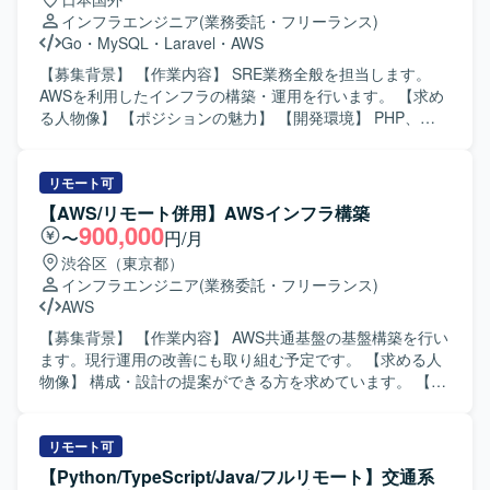
インフラエンジニア
(業務委託・フリーランス)
Go
・
MySQL
・
Laravel
・
AWS
【募集背景】 【作業内容】 SRE業務全般を担当します。
AWSを利用したインフラの構築・運用を行います。 【求め
る人物像】 【ポジションの魅力】 【開発環境】 PHP、
TypeScript、JavaScript、Go、Laravel、Next.js、Vue.js、
MySQL、Redis、AWS、Datadog、Ansible、GitHub
Actions、Terraformを利用します。
リモート可
【AWS/リモート併用】AWSインフラ構築
900,000
〜
円/月
渋谷区（東京都）
インフラエンジニア
(業務委託・フリーランス)
AWS
【募集背景】 【作業内容】 AWS共通基盤の基盤構築を行い
ます。現行運用の改善にも取り組む予定です。 【求める人
物像】 構成・設計の提案ができる方を求めています。 【ポ
ジションの魅力】 AWS共通基盤の構築および運用改善に携
わることができます。 【開発環境】 AWS
CloudFormation、Terraform、IAM、WAF、Security Hub、
リモート可
Amazon GuardDuty、CloudWatchを使用します。
【Python/TypeScript/Java/フルリモート】交通系