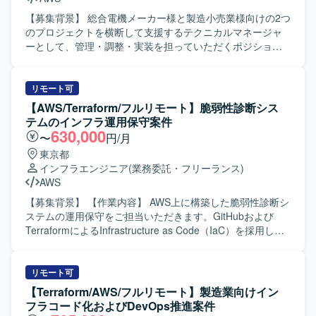
作業に携わっていただきます。 プロジェクト全体の状況に
応じて、他チームが担当するタスクのヘルプに入っていた
【募集背景】 総合電機メーカー様と製造小売業様向けの2つ
だく場合があります。 【求める人物像】 顧客担当者や他ベ
のプロジェクトを横断して支援するテクニカルマネージャ
ンダーと積極的にコミュニケーションを取りながら、自立
ーとして、管理・調整・実装を担っていただくポジション
してタスクを進めていただける方を求めています。 チーム
です。製造小売業側の基盤はおおむね構築が完了してお
メンバーと情報共有を行いながら、改善提案や課題解決に
り、タスクコントロールを担っていた要員のロールチェン
前向きに取り組んでいただける方を歓迎いたします。 【ポ
ジに伴い、巻き取りが可能な方を募集しております。 【作
リモート可
ジションの魅力】 教育事業向けシステムのAWS基盤保守・
業内容】 案件Aでは、電機製造領域のクラウドリフト案件
【AWS/Terraform/フルリモート】脆弱性診断シス
改善を通じて、多数のAWSサービスを組み合わせたシステ
において、AWSおよびIaC、AIの知見を活かしながら、進行
テムのインフラ運用保守案件
ム運用・設計スキルを高めていただけます。 IaCによる構
管理や技術判断、実装支援をご担当いただきます。案件Bで
630,000
〜
円/月
築・変更運用に携わることで、Terraformを活用したモダン
は、流通・小売／SPA領域のSCM刷新案件において、他チ
東京都
なインフラ運用の経験を積むことができます。 既存メンバ
ームとの対外調整を行いつつ、今後予定されているシステ
インフラエンジニア
(業務委託・フリーランス)
ーと協働しながら、他チームタスクのヘルプにも関わるこ
ム監視試験およびペネトレーションテストに向けた基盤チ
AWS
とで、幅広い領域の知見を得られる環境です。 【開発環
ームとしての支援を行っていただきます。対象システムは
境】 AWS環境をメインとしたシステム基盤上で、
AWS上に構築されており、API Gateway、ECS、SQS、
【募集背景】 【作業内容】 AWS上に構築した脆弱性診断シ
TerraformによるIaC運用を行っています。 OSとして
Step Functionsなどのサービスを用いた環境での業務となり
ステムの運用保守をご担当いただきます。GitHubおよび
Windows Serverを利用し、PowerShellスクリプトや各種ミ
ます。また、NewRelic等を用いた監視・運用支援、障害や
TerraformによるInfrastructure as Code（IaC）を採用し、
ドルウェア、運用管理ツールを組み合わせた構成となって
インシデント発生時の対応、複数チーム間の課題調整やエ
AWSインフラの運用保守、障害対応、変更作業、改善対応
います。
スカレーションなどもお任せいたします。 【求める人物
を行っていただきます。 【求める人物像】 主体的に課題を
像】 複数案件を並行して推進しながら、関係者とのコミュ
発見し、改善提案・実行ができる方を求めています。 【ポ
リモート可
ニケーションや調整を主体的に行っていただける方を求め
ジションの魅力】 Infrastructure as Code（IaC）を活用し
【Terraform/AWS/フルリモート】製造業向けイン
ております。技術的なバックグラウンドを持ちつつも、進
たAWSインフラの運用保守に携わることができます。 【開
フラコード化およびDevOps推進案件
行管理や課題整理、リスクの見極めなどに主体的に取り組
発環境】 AWS、Terraform、GitHub、Linux、Dockerを使用