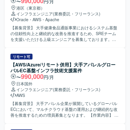
990,000
〜
円/月
ます。 【求める人物像】 新しい技術や未知の課題に柔軟に
港区（東京都）
対応し、積極的に挑戦できる方を求めています。正解のな
インフラエンジニア
(業務委託・フリーランス)
い状況でも仕組みや基準をゼロから作り上げ、オーナーシ
Oracle
・
AWS
・
Apache
ップを持って基盤を育てられる方を歓迎します。データに
基づいた意思決定を行い、チームで最適解を導ける方を求
【募集背景】 大手健康食品通販事業におけるシステム基盤
めています。 【ポジションの魅力】 プラットフォームおよ
の信頼性向上と継続的な改善を推進するため、SREチーム
び信頼性基盤をゼロから立ち上げるフェーズであり、広い
を支援いただける上級エンジニアを募集しております。
裁量を持って意思決定できます。将来的にはSRE・プラッ
【作業内容】 AWSを中心としたクラウド基盤の要件整理か
トフォームチームの組成やエンジニア組織のリードも見据
ら設計・構築・運用までを一貫してご担当いただきます。
えられるポジションです。 【開発環境】 インフラはAWS、
SREチームの一員として、システムの可用性やパフォーマ
リモート可
Terraformを使用します。バージョン管理はGitHub、社内コ
ンス向上、運用自動化に向けた継続的な改善活動を推進し
【AWS/Azure/リモート併用】大手アパレルグロー
ミュニケーションはSlack、デザインはFigma、ドキュメン
ていただきます。 ECSやFargateなどのコンテナ基盤、およ
バルEC基盤インフラ技術支援案件
ト管理はNotionを使用します。バックエンドはGo、フロン
びGitHub ActionsやTerraformを用いたCI/CDおよびIaC環境
990,000
〜
円/月
トエンドはReact、データベースはMySQLおよび
の整備・改善を行っていただきます。 PM補佐として、タス
日本国外
PostgreSQLを使用します。LLMとしてOpenAI、Claudeな
クの整理や進行管理、関係者との調整など、プロジェクト
インフラエンジニア
(業務委託・フリーランス)
どを活用します。
推進に関わる業務も担っていただきます。 【求める人物
AWS
像】 要件に対して自らタスク分解を行い、主体的に課題解
決へ取り組める方を求めております。 SREチーム内外のメ
【募集背景】 大手アパレル企業が展開しているグローバル
ンバーと積極的にコミュニケーションを図りながら、周囲
ECにおいて、マルチクラウド基盤の運用および継続的な改
を巻き込んで業務を推進できる方が望ましいです。 技術面
善を推進するための増員募集となります。 【作業内容】 マ
だけでなく、レビューや顧客折衝を通じて品質向上や改善
ルチクラウド基盤上で稼働するグローバルECにおいて、関
提案に前向きに取り組める方を歓迎いたします。 【ポジシ
係システムとのIF開発やクラウド側のシステム更改、バー