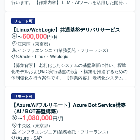
Databricksを中心とした最新のデータ処理基盤の設計・構築
行います。 【作業内容】 LLM・AIツールを活用した開発支
に携わることができ、大規模分散処理基盤の知見を深める
援および自動化の仕組みづくりを行います。GitHub
ことができます。 また、運用設計からインフラ構築まで一
Actions、Argo Workflows、ArgoCDを活用したCI/CD基盤の
連の工程に関わることで、クラウドデータ基盤エンジニア
設計・構築・運用を担当します。Grafana、Prometheusを
リモート可
としてのスキルを幅広く磨いていただけます。 【開発環
用いた監視・可観測性プラットフォームの構築や、
【Linux/WebLogic】共通基盤デリバリサービス
境】 Databricks, AWS, Terraform などを用いたデータ処理
Kubernetesマニフェスト、Terraformを用いたIaC推進を行
600,000
〜
円/月
基盤およびインフラ基盤構成になります。
います。 【求める人物像】 不確実性に向き合い、仮説検証
江東区（東京都）
しながら前に進める方を求めます。自走と協調のバランス
インフラエンジニア
(業務委託・フリーランス)
を持ち、チームで成果を出すことにコミットできる方を歓
Oracle
・
Linux
・
Weblogic
迎します。 【ポジションの魅力】 大規模開発基盤の設計・
構築を通じて、組織全体の開発フローやエンジニアリング
【募集背景】 老朽化したシステムの基盤刷新に伴い、標準
文化の進化に貢献できます。LLMやAIツールなど新規性の
化モデルおよびIaC実行基盤の設計・構築を推進するための
高い技術に触れながら、開発・運用の自動化を推進できま
体制強化を行う案件です。 【作業内容】 老朽化システムの
す。 【開発環境】 AWS、Kubernetes、KEDA、
基盤刷新プロジェクトにおいて、共通基盤デリバリサービ
Karpenter、Envoy Proxy、GitHub Actions、Argo
スの標準化モデル設計をご担当いただきます。 Oracle
Workflows、ArgoCD、Go、Python、Grafana、
WebLogic Serverを中心としたWebシステム基盤の設計・構
リモート可
Prometheus、DuckDB、Amazon Bedrock、Terraformを使
築および運用設計を行っていただきます。 Terraformや
【Azure/AI/フルリモート】Azure Bot Service構築
用します。
Ansibleなどを用いたIaC実行基盤の設計・構築や、自動化ス
（AI / BOT基盤構築）
クリプト・テストコードの整備を行っていただきます。
1,080,000
〜
円/月
RHELやOracleLinux、Windows Server上でのApache、
中央区（東京都）
Tomcat、WebLogic、IISなどのミドルウェア設計・設定お
インフラエンジニア
(業務委託・フリーランス)
よび検証作業を実施いただきます。 JP1、HULFT、
Azure
・
SAP