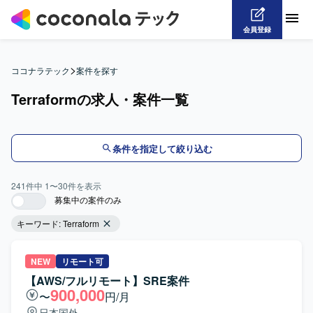
会員登録
>
ココナラテック
案件を探す
Terraformの求人・案件一覧
条件を指定して絞り込む
241
件中
1
〜
30
件を表示
募集中の案件のみ
キーワード:
Terraform
NEW
リモート可
【AWS/フルリモート】SRE案件
900,000
〜
円/月
日本国外