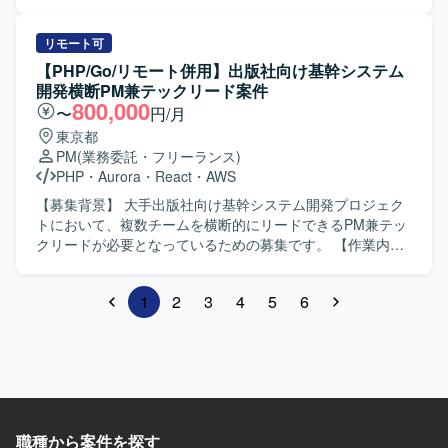
な技術要素を活用しながら、Azure Landing ZoneやAzure
ます。 【開発環境】 Swift、Kotlin、Go、SwiftUI、Jetpack
ラ構築および運用支援をご担当いただきます。AWS・
Policyなどのガバナンス設計にも関与することができます。
Compose、Google Cloud、gRPC、Protocol Buffers、
AliCloud・Azure上でのサーバー運用、アプリケーションお
詳細設計から構築、ドキュメント作成、技術調整まで一連
Bitrise、GitHub Actions、Terraform、BigQuery、Figmaな
よびJP1ジョブのデプロイ、GrafanaやCloudWatchを用いた
リモート可
の工程を通じて、上級エンジニアとしてのスキルを高めて
どを使用します。
監視運用、Webシステム開発環境の構築・保守運用、SQL
【PHP/Go/リモート併用】出版社向け基幹システム
いただけます。 【開発環境】 Microsoft Azure をベースと
Serverの保守運用などを行っていただきます。 【求める人
開発横断PM兼テックリード案件
したクラウド基盤環境で作業していただきます。 IaCには
物像】 主体的に課題解決へ取り組める方、自ら考え行動し
800,000
〜
円/月
Bicep、ARM Template、Terraformなどを用い、Azure
つつ周囲と連携しながら業務を推進できる方、新しい技術
東京都
PolicyやRBACなどを活用したガバナンス・権限管理を行い
に積極的にチャレンジできる方を求めています。 【ポジシ
PM
(業務委託・フリーランス)
ます。 必要に応じてAzure DevOpsなどのサービスを利用し
ョンの魅力】 複数のクラウドプラットフォーム上でのサー
PHP
・
Aurora
・
React
・
AWS
ながら、設計書・パラメータシートなど各種技術ドキュメ
バー運用や監視運用、デプロイ業務を通じて、インフラ構
ントを整備していただきます。
築から運用まで一貫した経験を積むことができる環境で
【募集背景】 大手出版社向け基幹システム開発プロジェク
す。大規模なシステム基盤の運用ノウハウやIaCなどの最新
トにおいて、複数チームを横断的にリードできるPM兼テッ
技術に触れながらスキルアップを図ることができます。
クリードが必要となっているための募集です。 【作業内
【開発環境】 AWS、AliCloud、Azure、Windows Server、
容】 3チームの全体進捗管理およびリソース調整を行ってい
Microsoft SQL Server、JP1、Grafana、CloudWatch、Git、
ただきます。 ユーザーとの要件定義および折衝を担当して
1
2
3
4
5
6
Terraform、Ansible、PowerShell、GitHub Actionsなどの環
いただきます。 コードレビューを含む技術的な品質管理を
境で業務を行います。
行っていただきます。 テストシナリオの策定・管理を実施
していただきます。 【求める人物像】 技術とマネジメント
の両面からプロジェクトをリードできる方を求めていま
す。 複数チームと円滑にコミュニケーションを取りなが
ら、課題解決に主体的に取り組める方を歓迎いたします。
【ポジションの魅力】 大規模な基幹システム開発におい
職種から案件を探す
て、3チームを横断するPM兼テックリードとして上流から