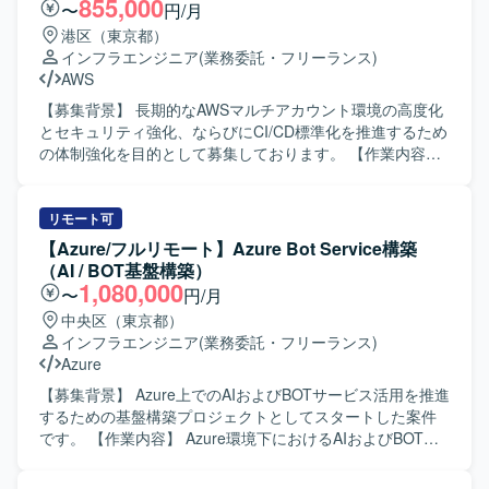
855,000
〜
円/月
タパイプライン構築や分析基盤へのデータ集約など、機械
アカウントの管理・運用として、ポリシー設定、アクセス
港区（東京都）
学習やAI関連プロジェクトに関わる機会も想定されていま
権限管理、CI/CD環境の整備を推進していただきます。加え
インフラエンジニア
(業務委託・フリーランス)
す。 【開発環境】 AWSを中心としたクラウドインフラ上
て、金融水準のセキュリティ要件に基づくインフラコード
AWS
で、TerraformやCloudFormationなどのIaCツール、Ansible
（IaC: Terraform等）のレビューおよび展開を行っていただ
やPuppetなどの構成管理ツール、Dockerおよびコンテナ関
きます。 【求める人物像】 高いセキュリティ基準を意識し
【募集背景】 長期的なAWSマルチアカウント環境の高度化
連サービス（ECS、Fargate、ECR、API Gateway、
ながらインフラ設計・運用に取り組んでいただける方を求
とセキュリティ強化、ならびにCI/CD標準化を推進するため
Lambda）を組み合わせた環境で開発・運用を行います。
めております。AWSおよびIaCに関する知識を活かしつつ、
の体制強化を目的として募集しております。 【作業内容】
新しいセキュリティサービスやツールの活用にも前向きに
AWS Organizationsを用いたマルチアカウントの統制管理と
取り組んでいただける方です。開発チームや関係者と連携
して、SCPの設計・検証・適用を行います。また、
しながら、標準化やガバナンス強化を主体的に推進してい
CloudTrail、GuardDuty、Security Hubなどを用いた各種セ
リモート可
ただける方を歓迎いたします。 【ポジションの魅力】 金融
キュリティ・監査ログの集約および監視基盤の運用を担当
【Azure/フルリモート】Azure Bot Service構築
業界レベルの高いセキュリティ要件のもとで、AWSマルチ
いたします。さらに、GitHub Organizationおよびマスター
（AI / BOT基盤構築）
アカウント環境やGitHubを活用した大規模なクラウド基盤
アカウントの管理・運用として、ポリシー設定、アクセス
1,080,000
〜
円/月
の設計・運用に携わることができます。CNAPPやIaC、
権限管理、CI/CD環境の整備を行います。加えて、金融水準
中央区（東京都）
CI/CDなど先進的なクラウドセキュリティおよび自動化の取
のセキュリティ要件に基づいたインフラコード（Terraform
インフラエンジニア
(業務委託・フリーランス)
り組みに関わることで、専門性を高めることができるポジ
等）のレビューおよび展開を実施いたします。 【求める人
Azure
ションです。 【開発環境】 AWS Organizations、
物像】 クラウドセキュリティやガバナンスに関心が高く、
CloudTrail、GuardDuty、Security Hub、Terraform、
自ら情報収集を行いながら設計・運用のベストプラクティ
【募集背景】 Azure上でのAIおよびBOTサービス活用を推進
CloudFormation、GitHub、GitHub Actions等を利用したク
スを取り入れていける方を求めております。チームメンバ
するための基盤構築プロジェクトとしてスタートした案件
ラウドインフラ環境です。
ーや関係者と円滑にコミュニケーションを取りながら、主
です。 【作業内容】 Azure環境下におけるAIおよびBOTの
体的に課題発見・改善提案ができる方です。 【ポジション
基盤構築を行っていただきます。具体的には、Azure上での
の魅力】 金融水準の高いセキュリティ要件のもとで、AWS
インフラ設計・構築、Terraformを用いたIaCによる環境構