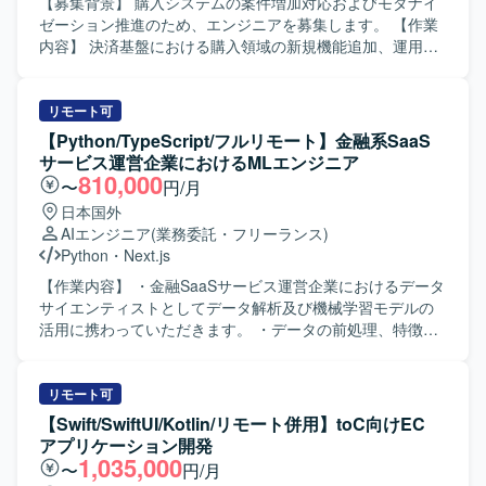
環境です。
CI/CD環境の整備）、金融水準のセキュリティ要件に基づく
【募集背景】 購入システムの案件増加対応およびモダナイ
インフラコード（IaC: Terraform等）のレビューおよび展開
ゼーション推進のため、エンジニアを募集します。 【作業
などを担当していただきます。 【求める人物像】 金融業界
内容】 決済基盤における購入領域の新規機能追加、運用保
水準のセキュリティ要件を意識しながらインフラ設計・運
守、改善開発を担当します。プロジェクトのリードから設
用ができる方や、マルチアカウント環境やガードレールの
計、開発までを一貫して担当します。現行システムの開発
設計に主体的に取り組んでいただける方を求めています。
およびモダナイゼーションに必要な作業をチームで進めま
リモート可
また、GitHubやCI/CDの標準化といった開発基盤の整備にも
す。 【求める人物像】 積極的にコミュニケーションを取
【Python/TypeScript/フルリモート】金融系SaaS
前向きに関わっていただける方が望ましいです。 【ポジシ
り、課題の発見、分析、提案、解決に関心を持って取り組
サービス運営企業におけるMLエンジニア
ョンの魅力】 金融業界向けの高セキュリティ要求を満たす
める方を求めます。チーム開発の経験があり、生成AIを含
810,000
〜
円/月
AWSマルチアカウント基盤の設計・運用に携わることで、
む新しい技術への挑戦を継続できる方を歓迎します。 【ポ
日本国外
クラウドセキュリティやガバナンスの高度な知見を習得し
ジションの魅力】 国内有数の決済トラフィックを支えるプ
AIエンジニア
(業務委託・フリーランス)
ていただけます。CNAPPやIaC、CI/CDなどの最新のクラウ
ラットフォームのモダナイゼーションに携わり、決済基盤
Python
・
Next.js
ドネイティブ技術に触れながら、マルチアカウント環境の
の刷新に関する経験を積むことができます。 【開発環境】
標準化や自動化を推進できる点も大きな魅力です。 【開発
PHP、TypeScript、React、Next.js、Golangを使用します。
【作業内容】 ・金融SaaSサービス運営企業におけるデータ
環境】 AWS Organizations、CloudTrail、GuardDuty、
インフラはKubernetes、AWS、Amazon Aurora MySQLで
サイエンティストとしてデータ解析及び機械学習モデルの
Security Hub、GitHub、Terraform、CloudFormation、
す。Mac、JetBrains IDE、VSCode、GitHub、Docker、
活用に携わっていただきます。 ・データの前処理、特徴量
CI/CDパイプライン（GitHub Actionsなど）を利用した環境
GitHub Actions、Datadog、Terraform、ChatGPT、Claude
エンジニアリング、モデル構築・評価おびよび改善を行っ
です。
Codeを利用します。
ていただきます。 ・機械学習モデルのパフォーマンス最適
化を行っていただきます。 ・プロダクト内および社内への
リモート可
AI導入を行っていただきます。 【開発環境】 ・開発言語：
【Swift/SwiftUI/Kotlin/リモート併用】toC向けEC
Python、Typescript ・機械学習・統計モデリング：scikit-
アプリケーション開発
learn、LightGBM、pandas、numpy etc. ・クラウドプラッ
1,035,000
〜
円/月
トフォーム：Google Cloud Platform ・分析基盤：BigQuery