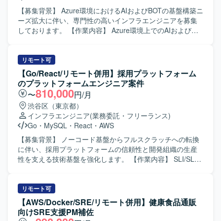
Pacemakerなどを含む基盤構成要素の設計レビューやパフ
ォーマンス・安定性の検証を実施いただきます。 【求める
【募集背景】 Azure環境におけるAIおよびBOTの基盤構築ニ
人物像】 インフラ基盤標準化や自動化に関心を持ち、主体
ーズ拡大に伴い、専門性の高いインフラエンジニアを募集
的に改善提案をしていただける方を求めております。 関係
しております。 【作業内容】 Azure環境上でのAIおよび
者と円滑にコミュニケーションを取りながら、ドキュメン
BOT基盤の設計・構築を行っていただきます。 インフラ構
トを整理しつつ粘り強く作業を進めていただける方が望ま
築および試験の計画立案と実施を担当していただきます。
しいです。 新しいツールやプロダクトのキャッチアップに
Azure AI Foundry Agentを用いた各種設定や連携構成の実装
リモート可
前向きに取り組んでいただける方を歓迎いたします。 【ポ
を行っていただきます。 Terraformを用いたIaCによる環境
【Go/React/リモート併用】採用プラットフォーム
ジションの魅力】 大規模な基盤刷新プロジェクトにおい
構築・変更管理を実施していただきます。 構築後の運用保
のプラットフォームエンジニア案件
て、標準化モデルやIaC実行基盤の設計・構築に上流から携
守フェーズにおいて、安定稼働のための改善やトラブルシ
810,000
〜
円/月
わることができます。 WebLogicを中心としたエンタープラ
ュートを行っていただきます。 【求める人物像】 クラウド
渋谷区（東京都）
イズ向けミドルウェアや、Terraform・AnsibleなどのIaCツ
基盤技術やAI関連の新しい技術に関心を持ち、自ら学習し
インフラエンジニア
(業務委託・フリーランス)
ールを実務で活用しながらスキルを高めていただけます。
ながら業務に取り組める方を求めております。 関係者と円
Go
・
MySQL
・
React
・
AWS
複数のOSや各種ミドルウェア、バッチ基盤など幅広い技術
滑にコミュニケーションを取りながら、要件整理や課題解
要素に触れることで、インフラアーキテクトとしてのキャ
決に主体的に取り組める方を歓迎いたします。 【ポジショ
【募集背景】 ノーコード基盤からフルスクラッチへの転換
リア形成につなげていただけます。 【開発環境】 OS：
ンの魅力】 Azure上でのAIおよびBOT基盤構築に携わること
に伴い、採用プラットフォームの信頼性と開発組織の生産
RHEL、OracleLinux、Windows Server WEBAP：Apache、
で、クラウドネイティブかつAI領域の最新技術を実務で習
性を支える技術基盤を強化します。 【作業内容】 SLI/SLO
Tomcat、WebLogic、IIS バッチ：JP1、HULFT クラスタ：
得することができます。 インフラ構築から運用保守まで一
の定義、エラーバジェット運用の立ち上げ、信頼性基準の
Pacemaker IaC：Terraform、Ansible、ServerSpec
貫して関わることで、上流から下流まで幅広いフェーズの
策定を行います。AWSおよびTerraformを用いたインフラの
経験を積むことができます。 【開発環境】 Azureを中心と
設計・構築、Observability基盤の構築、インシデント対応お
リモート可
したクラウド環境上で、Azure AI Foundry Agentや
よびポストモーテム文化の醸成を担います。CI/CDの継続的
【AWS/Docker/SRE/リモート併用】健康食品通販
Terraformなどの最新技術スタックを活用して基盤構築を行
改善や自動化、バックエンド・フロントエンドと連携した
向けSRE支援PM補佐
います。
アーキテクチャ設計、パフォーマンスチューニングを行い