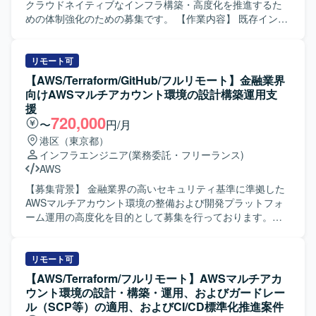
計・改善ができる方を求めております。 長期的なサービス
クラウドネイティブなインフラ構築・高度化を推進するた
展開を見据え、チームと協調しながら継続的な改善に取り
めの体制強化のための募集です。 【作業内容】 既存インフ
組める方が望ましいです。 【ポジションの魅力】 サービス
ラ環境の運用保守および支援業務全般を担当していただき
として安全かつ継続的に運用するための基盤づくりに深く
ます。具体的には、既存インフラに関するトラブルシュー
関わることができます。 スモールスタートから5年スパンで
ティングや問い合わせ対応、Webアプリケーション
リモート可
の大規模展開を見据えたプロジェクトであり、立ち上げフ
（Rails、Laravel、Spring）向けサーバー構築をTerraform
【AWS/Terraform/GitHub/フルリモート】金融業界
ェーズから仕様検討やアーキテクチャ設計に関与できま
を用いたIaCで実施していただきます。また、AWSクロスア
向けAWSマルチアカウント環境の設計構築運用支
す。 移動支援や地域交通の維持、ドライバー不足などの社
カウント環境におけるネットワーク構築をTerraformで行
援
会課題の解決に直結する社会インフラ領域に挑戦できる点
い、クラウドおよびオンプレミス環境のセキュリティ監視
720,000
〜
円/月
も大きな魅力です。 【開発環境】 クラウド：AWS または
と防御体制の設計・構築・運用を行っていただきます。加
港区（東京都）
GCP 基盤：EKS + マネージドサービス 言語：Go / React な
えて、MTGへの参加、ドキュメント作成・レビュー、チケ
インフラエンジニア
(業務委託・フリーランス)
ど（予定） その他：マイクロサービス、データ処理設計 な
ットワークなど付随業務にも対応していただきます。 【求
AWS
ど
める人物像】 クラウドネイティブなインフラ構築に主体的
に取り組み、IaCやコンテナ技術などモダンな技術の習得に
【募集背景】 金融業界の高いセキュリティ基準に準拠した
前向きな方を求めています。チームの一員としてコミュニ
AWSマルチアカウント環境の整備および開発プラットフォ
ケーションを図りながら、自動化・標準化・ナレッジ蓄積
ーム運用の高度化を目的として募集を行っております。
を推進できる方が望ましいです。 【ポジションの魅力】 比
【作業内容】 AWSマルチアカウント環境における設計・構
較的大規模なクラウドネイティブなインフラやネットワー
築・運用をご担当いただきます。具体的には、AWS
クの構築をチームの一員として経験でき、実践的なプロジ
Organizationsを用いたマルチアカウントの統制管理やSCP
リモート可
ェクトに関わりながらスキルを深めることができます。ク
の設計・検証・適用を行っていただきます。また、
【AWS/Terraform/フルリモート】AWSマルチアカ
ラウドシフトやクラウドリフトを推進する環境で、IaCを活
CloudTrail、GuardDuty、Security Hub等を活用した各種セ
ウント環境の設計・構築・運用、およびガードレー
用したコンテナ化に取り組み、モダンな技術スタックを実
キュリティ・監査ログの集約および監視基盤の運用を行っ
ル（SCP等）の適用、およびCI/CD標準化推進案件
務で習得できます。将来的には不動産テック分野でのデー
ていただきます。さらに、GitHub Organizationやマスター