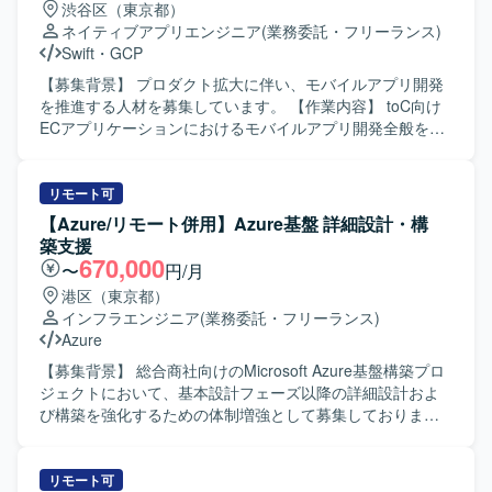
渋谷区（東京都）
・アプリケーション：Next.js、FastAPI ・構成管理ツー
ネイティブアプリエンジニア
(業務委託・フリーランス)
ル：Terraform、Cloud Build ・データモデリング：
Swift
・
GCP
Dataform ・データビジュアライゼーション：
Metabase/Redash ・その他：Docker、GitHub、Slack、
【募集背景】 プロダクト拡大に伴い、モバイルアプリ開発
Github Copilot etc.
を推進する人材を募集しています。 【作業内容】 toC向け
ECアプリケーションにおけるモバイルアプリ開発全般をご
支援いただきます。iOSおよびAndroidアプリの実装から運
用、アーキテクチャ刷新の主導、技術選定・設計判断を担
当していただきます。AIツールを活用した実装計画策定、
リモート可
コード生成、レビュー効率化にも取り組んでいただきま
【Azure/リモート併用】Azure基盤 詳細設計・構
す。PdM・デザイナーと連携し、事業数値・KPIに基づいて
築支援
開発を推進していただきます。 【求める人物像】 複雑性の
670,000
〜
円/月
高いアプリケーション開発に主体的に取り組み、関係者と
港区（東京都）
連携しながら開発を推進できる方を求めています。 【ポジ
インフラエンジニア
(業務委託・フリーランス)
ションの魅力】 プロダクト拡大フェーズにおいて、アーキ
Azure
テクチャ刷新や技術選定を主導し、AIツールも活用しなが
ら開発効率化に携われます。 【開発環境】 Swift、Kotlin、
【募集背景】 総合商社向けのMicrosoft Azure基盤構築プロ
Go、GCP、GitHub Actions、Cloud Build、Terraform、
ジェクトにおいて、基本設計フェーズ以降の詳細設計およ
BigQuery、Looker Studio、Claude、Codex、Cursor、
び構築を強化するための体制増強として募集しておりま
Gemini、GitHub Copilotを使用します。開発手法はアジャイ
す。 【作業内容】 基本設計フェーズで確定した全体方針を
ルです。
インプットとして、Microsoft Azure基盤の詳細設計および
構築作業を担当していただきます。 Azureネットワーク、
リモート可