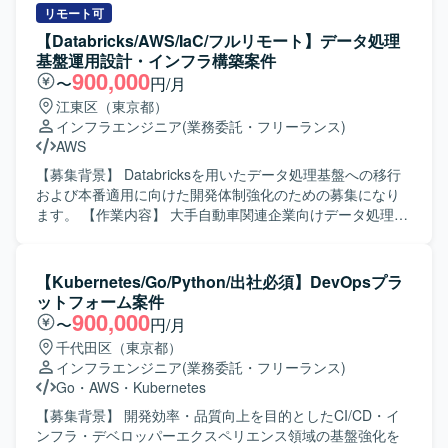
マルチアカウント環境の設計・構築・運用からガードレー
築、Azure AI Foundry Agentを活用した各種設定や実装、構
リモート可
ル適用まで一貫して携わることができます。CNAPPや
築後の試験および運用保守まで一貫してご担当いただきま
【Databricks/AWS/IaC/フルリモート】データ処理
IaC、CI/CDなど先進的なクラウドネイティブ技術に触れな
す。 【求める人物像】 クラウド基盤構築に主体的に取り組
基盤運用設計・インフラ構築案件
がら、大規模環境での設計・運用ノウハウを習得できるポ
み、新しい技術要素をキャッチアップしながら提案や改善
900,000
〜
円/月
ジションです。 【開発環境】 AWS Organizations、
を行っていただける方を求めています。関係者と円滑にコ
江東区（東京都）
CloudTrail、GuardDuty、Security Hub、Terraform、
ミュニケーションを取りながら、着実に作業を進めていた
インフラエンジニア
(業務委託・フリーランス)
CloudFormation、GitHub、GitHub Actionsなどを利用いた
だける方が望ましいです。 【ポジションの魅力】 Azureを
AWS
します。
中心としたクラウドネイティブな環境で、AIおよびBOT領
域の基盤構築に上流から運用まで携わることができます。
【募集背景】 Databricksを用いたデータ処理基盤への移行
TerraformによるIaCやAzure AI関連サービスなど、今後需
および本番適用に向けた開発体制強化のための募集になり
要の高い技術スタックを実務で経験できる点が魅力です。
ます。 【作業内容】 大手自動車関連企業向けデータ処理基
【開発環境】 Azure, Azure AI Foundry Agent, Terraform
盤において、Databricksを用いた設計・構築をご担当いただ
(IaC)
きます。 既存のSnowflakeベースのシステムで満たせてい
なかった要件をDatabricksで実現するため、本番適用に向け
【Kubernetes/Go/Python/出社必須】DevOpsプラ
た運用設計およびインフラ基盤構築を行っていただきま
ットフォーム案件
す。 具体的には、各サービス開発者に対するDatabricks移
900,000
〜
円/月
行に向けた支援や各種調整、Databricks環境での運用設計お
千代田区（東京都）
よび運用手順書の作成、AWSおよびTerraform等を用いたイ
インフラエンジニア
(業務委託・フリーランス)
ンフラ基盤環境の構築などを実施していただきます。 【求
Go
・
AWS
・
Kubernetes
める人物像】 関係部署や開発者とのコミュニケーションを
円滑に行いながら、主体的に課題整理と調整を進めていた
【募集背景】 開発効率・品質向上を目的としたCI/CD・イ
だける方を求めております。 【ポジションの魅力】
ンフラ・デベロッパーエクスペリエンス領域の基盤強化を