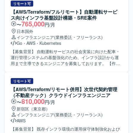
携わることができます。単なるインフラ維持管理にとどま
連携も密に行い、開発生産性の向上をインフラ面から支援
リモート可
らず、CI/CDの仕組み化やエディター環境の整備など、
していただきます。具体的には、インフラチームのリード
【AWS/Terraform/フルリモート】自動運転サービ
DevOpsの推進者として開発全体の仕組みづくりを主導して
およびタスクマネジメント、ECS/Fargateを用いた既存シス
ス向けインフラ基盤設計構築・SRE案件
いただけます。 【開発環境】 Terraformを用いたインフラ
テムのコンテナ化推進、TerraformによるIaCの導入・標準
765,000
〜
円/月
コード化および主要クラウドサービス（AWSなど）上での
化・運用、開発チームへのインフラ技術支援、GitHub
日本国外
環境構築・運用を行う開発環境となっております。
ActionsによるCI/CDパイプラインの継続的改善などを行っ
インフラエンジニア
(業務委託・フリーランス)
ていただきます。 【求める人物像】 開発組織と協調しなが
Go
・
AWS
・
Kubernetes
らインフラ面からプロダクトを支え、主体的に改善提案や
リードができる方を求めております。 【ポジションの魅
【募集背景】 自動運転サービスの社会実装に向けた配車・
力】 日本最大級規模のカー用品プラットフォームにおい
運行管理システムの基盤強化のため、インフラ設計から運
て、AWSを中心としたインフラの設計・構築・運用をリー
用まで主導できるエンジニアを募集しております。 【作業
ドできる環境であり、コンテナ化やIaCなどのモダンな技術
内容】 自動運転サービスに必要なシステムの開発やサービ
を活用しながら開発生産性向上に大きく貢献していただけ
ス提供を支えるインフラ基盤の設計・構築・運用を担当し
ます。 【開発環境】 AWS、Terraform、ECS、Fargate、
ていただきます。 サービス立ち上げの初期フェーズから参
リモート可
GitHub Actions、Java、Ruby、SQL、Vue、Spring、SREな
画し、アーキテクト設計や基本設計（主にセキュリティや
【AWS/Terraform/リモート併用】次世代契約管理
どの技術スタックを利用しております。
可観測性などの非機能要件）を実施していただきます。 そ
（不動産テック）クラウドインフラエンジニア
の後はインフラエンジニア/SREとして、環境の構築および
810,000
〜
円/月
最適化を主導していただきます。 具体的には、開発および
新宿区（東京都）
サービス提供基盤のアーキテクト設計や基本設計、DevOps
インフラエンジニア
(業務委託・フリーランス)
環境の設計・構築、SREとして環境の自動化や最適化など
AWS
を行っていただきます。 【求める人物像】 自ら主体的にサ
ービス基盤づくりに取り組み、非機能要件を意識した設
【募集背景】 既存インフラ環境の運用保守体制強化および