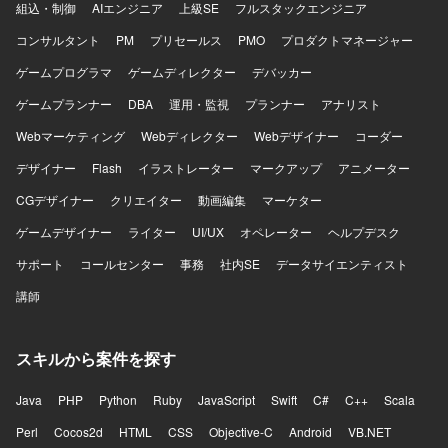
組込・制御
AIエンジニア
上級SE
フルスタックエンジニア
コンサルタント
PM
プリセールス
PMO
プロダクトマネージャー
ゲームプログラマ
ゲームディレクター
デバッカー
ゲームプランナー
DBA
運用・監視
プランナー
アナリスト
Webマーケティング
Webディレクター
Webデザイナー
コーダー
デザイナー
Flash
イラストレーター
マークアップ
アニメーター
CGデザイナー
クリエイター
動画編集
マーケター
ゲームデザイナー
ライター
UI/UX
オペレーター
ヘルプデスク
サポート
コールセンター
事務
社内SE
データサイエンティスト
講師
スキルから案件を探す
Java
PHP
Python
Ruby
JavaScript
Swift
C#
C++
Scala
Perl
Cocos2d
HTML
CSS
Objective-C
Android
VB.NET