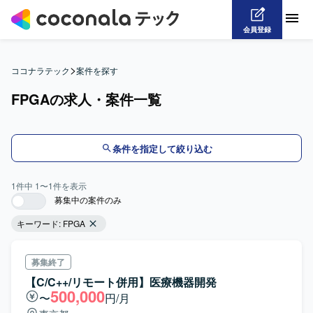
会員登録
>
ココナラテック
案件を探す
FPGAの求人・案件一覧
条件を指定して絞り込む
1
件中
1
〜
1
件を表示
募集中の案件のみ
キーワード:
FPGA
募集終了
【C/C++/リモート併用】医療機器開発
500,000
〜
円/月