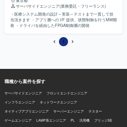
東京都
サーバサイドエンジニア
(業務委託・フリーランス)
・医療システム開発の設計～実装～テストまで一貫して担
当頂きます ・アプリ層への I/F 提供、状態制御を行うMW開
発 ・ドライバを経由したFPGA制御層の開発
1
職種から案件を探す
サーバサイドエンジニア
フロントエンドエンジニア
インフラエンジニア
ネットワークエンジニア
ネイティブアプリエンジニア
サーバーエンジニア
テスター
ゲームエンジニア
LAMP系エンジニア
PL
汎用機
ブリッジSE