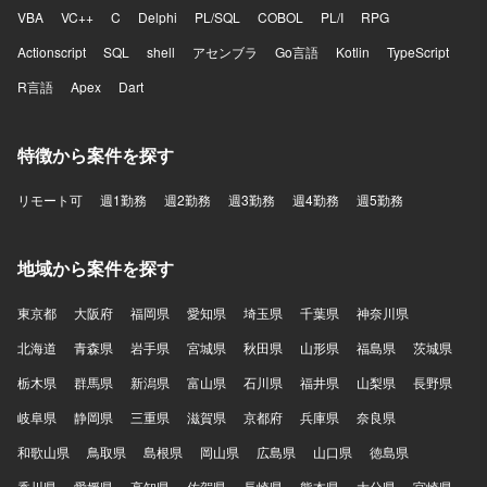
VBA
VC++
C
Delphi
PL/SQL
COBOL
PL/I
RPG
Actionscript
SQL
shell
アセンブラ
Go言語
Kotlin
TypeScript
R言語
Apex
Dart
特徴から案件を探す
リモート可
週1勤務
週2勤務
週3勤務
週4勤務
週5勤務
地域から案件を探す
東京都
大阪府
福岡県
愛知県
埼玉県
千葉県
神奈川県
北海道
青森県
岩手県
宮城県
秋田県
山形県
福島県
茨城県
栃木県
群馬県
新潟県
富山県
石川県
福井県
山梨県
長野県
岐阜県
静岡県
三重県
滋賀県
京都府
兵庫県
奈良県
和歌山県
鳥取県
島根県
岡山県
広島県
山口県
徳島県
香川県
愛媛県
高知県
佐賀県
長崎県
熊本県
大分県
宮崎県