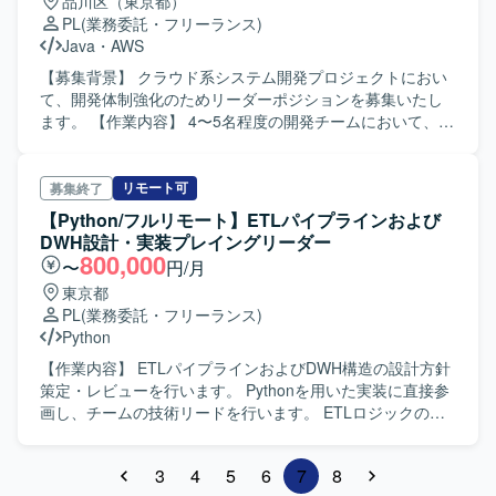
品川区（東京都）
PL
(業務委託・フリーランス)
Java
・
AWS
【募集背景】 クラウド系システム開発プロジェクトにおい
て、開発体制強化のためリーダーポジションを募集いたし
ます。 【作業内容】 4〜5名程度の開発チームにおいて、上
流設計を中心とした顧客折衝、進捗・課題・品質管理、レ
ビューおよびレビュアーへの指導をご担当いただきます。
Javaおよびクラウド（AWSまたはAzure）を用いた開発に
リモート可
募集終了
おいて、環境構築から試験環境の整備までをリードしてい
【Python/フルリモート】ETLパイプラインおよび
ただきます。 【求める人物像】 チームメンバーと円滑にコ
DWH設計・実装プレイングリーダー
ミュニケーションを取りながら、主体的に課題解決に取り
800,000
〜
円/月
組んでいただける方を求めております。また、レビューや
東京都
指導を通じてメンバーのスキル向上に貢献していただける
PL
(業務委託・フリーランス)
方が望ましいです。 【ポジションの魅力】 少人数チームの
Python
リーダーとして、上流工程から開発全般まで一貫して関わ
ることができるため、マネジメントスキルと技術スキルの
【作業内容】 ETLパイプラインおよびDWH構造の設計方針
両方を高めていただけます。クラウド環境（AWS/Azure）
策定・レビューを行います。 Pythonを用いた実装に直接参
での開発経験をさらに積みたい方にも適した環境です。
画し、チームの技術リードを行います。 ETLロジックのテ
【開発環境】 Java系を中心としたアプリケーション開発環
ンプレート化やドキュメント作成の標準化による属人化防
境および、AWSまたはAzureのクラウド環境を利用したシス
止を推進します。 顧客との折衝や定例会の主導、要件定
3
4
5
6
7
8
テム基盤上で開発を行います。
義、仕様変更・優先順位の調整窓口を担当します。 【ポジ