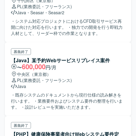
千代田区（東京都）
PL
(業務委託・フリーランス)
Java
・
Seasar・Seasar2
・システム対応プロジェクトにおけるCFD取引サービス再
開に向けた対応を行います。 ・独力での開発を行う即戦力
人材として、リーダー枠での作業となります。
募集終了
【Java】某予約Webサービスリプレイス案件
600,000
〜
円/月
中央区（東京都）
PL
(業務委託・フリーランス)
Java
・既存システムのドキュメントから現行仕様の読み解きを
行います。 ・業務要件およびシステム要件の整理を行いま
す。 ・設計レビューを実施いただきます。
募集終了
【PHP】健康保険事業者向けWebシステム要件定