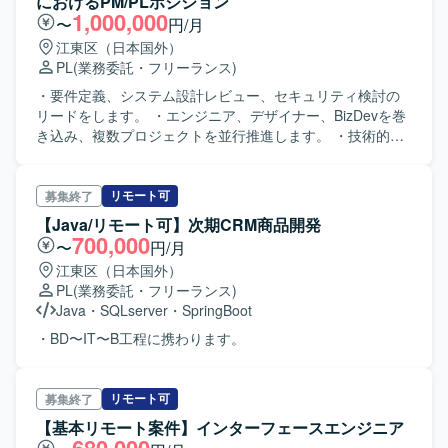
におけるPM/PLポジション
1,000,000
〜
円/月
江東区（日本国外）
PL
(業務委託・フリーランス)
・要件定義、システム設計レビュー、セキュリティ検討の
リードをします。 ・エンジニア、デザイナー、BizDevを巻
き込み、複数プロジェクトを並行推進します。 ・技術的観
点からの課題発見、解決策提示を行います（システム構
成、インフラ、認証、運用設計など）。 ・社内外ステーク
ホルダーとの折衝・合意形成、リスクマネジメントや品質
リモート可
募集終了
基準の確立などを行います。
【Java/リモート可】次期CRM商品開発
700,000
〜
円/月
江東区（日本国外）
PL
(業務委託・フリーランス)
Java
・
SQLserver
・
SpringBoot
・BD〜IT〜B工程に携わります。
リモート可
募集終了
【基本リモート案件】インターフェースエンジニア