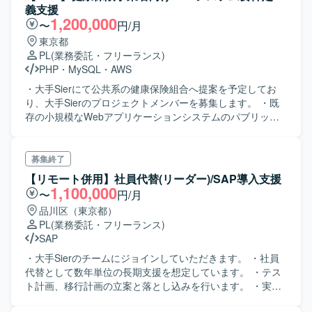
義支援
1,200,000
〜
円/月
東京都
PL
(業務委託・フリーランス)
PHP
・
MySQL
・
AWS
・大手Sierにて公共系の健康保険組合へ提案を予定してお
り、大手Sierのプロジェクトメンバーを募集します。 ・既
存の小規模なWebアプリケーションシステムのパブリック
クラウドへのシフトにおける要件定義フェーズの支援を行
います。 ・役割は以下のいずれかです。 ‐PL：プロジェ
クト管理・品質管理を主として対応いただきたいです。 ‐
募集終了
メンバー：インフラ・AWS要員です。 ‐メンバー：運用担
【リモート併用】社員代替(リーダー)/SAP導入支援
当・AWS要員です。 ‐メンバー：アプリ・PHP・MYSQL
1,100,000
〜
円/月
要員です。
品川区（東京都）
PL
(業務委託・フリーランス)
SAP
・大手Sierのチームにジョインしていただきます。 ・社員
代替として数年単位の長期支援を想定しています。 ・テス
ト計画、移行計画の立案と落とし込みを行います。 ・実行
フェーズでは、テストまたは移行のリーダー役を期待して