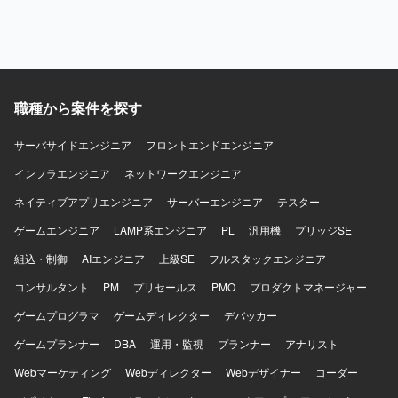
ションの魅力】 実装も行うプレイングリーダーとして、顧
客折衝から設計・実装・標準化まで幅広く関わることがで
きます。
職種から案件を探す
サーバサイドエンジニア
フロントエンドエンジニア
インフラエンジニア
ネットワークエンジニア
ネイティブアプリエンジニア
サーバーエンジニア
テスター
ゲームエンジニア
LAMP系エンジニア
PL
汎用機
ブリッジSE
組込・制御
AIエンジニア
上級SE
フルスタックエンジニア
コンサルタント
PM
プリセールス
PMO
プロダクトマネージャー
ゲームプログラマ
ゲームディレクター
デバッカー
ゲームプランナー
DBA
運用・監視
プランナー
アナリスト
Webマーケティング
Webディレクター
Webデザイナー
コーダー