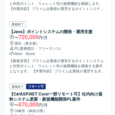
境】 AWS上の各種サービスを用いた環境で、C#、SQL、
と外部ポイント、ウォレット等の連携機能を構築します。
shellなどを使用したウェブ系システムおよびバッチ・移行
【作業内容】 プライム企業様が運営するポイントシステム
ツールの開発を行います。
と外部ポイント、ウォレット等の連携機能の開発作業を行
いながら、5名体制のチームを取り纏めるリーダーとして業
務に従事していただきます。
募集終了
【Java】ポイントシステムの開発・運用支援
720,000
〜
円/月
港区（東京都）
PL
(業務委託・フリーランス)
Java
・
Azure
【募集背景】 プライム企業様が運営するポイントシステム
と外部ポイント、ウォレット等の連携機能を構築する案件
となります。 【作業内容】 プライム企業様が運営するポイ
ントシステムと外部ポイント、ウォレット等の連携機能を
構築する開発作業を行いながら、5名体制のチームを取り纏
めるリーダーとしてご対応いただきます。
リモート可
募集終了
【C#/ASP.NET Core/一部リモート可】社内向け基
幹システム更新・新規機能開発PL案件
670,000
〜
円/月
川崎市（神奈川県）