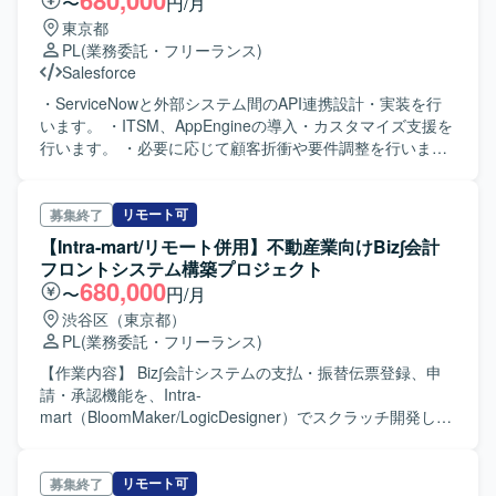
680,000
〜
円/月
東京都
PL
(業務委託・フリーランス)
Salesforce
・ServiceNowと外部システム間のAPI連携設計・実装を行
います。 ・ITSM、AppEngineの導入・カスタマイズ支援を
行います。 ・必要に応じて顧客折衝や要件調整を行いま
す。
リモート可
募集終了
【Intra-mart/リモート併用】不動産業向けBiz∫会計
フロントシステム構築プロジェクト
680,000
〜
円/月
渋谷区（東京都）
PL
(業務委託・フリーランス)
【作業内容】 Biz∫会計システムの支払・振替伝票登録、申
請・承認機能を、Intra-
mart（BloomMaker/LogicDesigner）でスクラッチ開発しま
す。基本設計フェーズにおいて業務プロセスの整理・設計
をご担当していただきます。 【スケジュール】 基本設計工
程: 2025年10月～2026年1月 詳細設計・開発工程: 2026年2
リモート可
募集終了