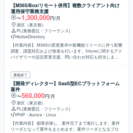
月～2026年9月（予定） 結合テスト工程: 2026年10月～
【M365/Box/リモート併用】複数クライアント向け
2026年12月（予定）
運用保守業務支援
1,300,000
〜
円/月
港区（東京都）
PL
(業務委託・フリーランス)
ActiveDirectory
【作業内容】 M365の変更要求や新機能リリースに伴う影響
調査、課題対応および推進を行います。Intuneに関するアド
バイザリーや設定変更支援、問い合わせ対応も担当しま
す。Boxについては、主担当者が休暇時などのバックアップ
対応、問い合わせ対応や定型作業の実施を行います。 【求
める人物像】 自ら課題を見つけ、積極的に解決に向けて行
募集終了
動できる方を求めています。 【ポジションの魅力】 多様な
【開発ディレクター】SaaS型ECプラットフォーム
クライアントに対してM365およびBoxの運用保守業務を経
案件
験できるため、幅広いスキルを身につけることが可能で
560,000
〜
円/月
す。
港区（東京都）
PL
(業務委託・フリーランス)
PHP
・
Aurora
・
Linux
【作業内容】 顧客折衝し、案件完了まで進行します。案件
リーダとなって要件をまとめます。案件リーダとなるプロ