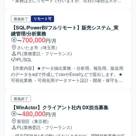
・業務は主にリモートで行いますが、出社の場合は大手町
となります。
リモート可
募集終了
【SQL/PowerBI/フルリモート】販売システム_実
績管理/分析業務
700,000
〜
円/月
さいたま市（埼玉県）
PL
(業務委託・フリーランス)
PL/SQL
【作業内容】 ■ データ抽出業務 ・分析用、報告用、販促用
のデータをsqlで作成してcsvやExcelなどで提出します。 ■
可視化業務 ・可視化用データマート設計・開発・保守を行
います。 ・モック設計・開発・保守を行います。 ■ PL業務
・案件割り振り、稼働平準化のための作業報告、メンバー
サポートを行います。 【求める人物像】 ・データ可視化基
募集終了
盤を理解し、translate-sqlの知識に自信がある方優遇です。
【WinActor】クライアント社内 DX担当募集
【ポジションの魅力】 ・関信越支社の営業戦略、販売施策
480,000
〜
円/月
に関する業務のデータ作成・可視化支援業務に関わること
新宿区（東京都）
ができます。 【開発環境】 ・Snowflake、Tableau、
PL
(業務委託・フリーランス)
PowerBI
・現在DX担当1名で動いておりますがが、RPA対象業務の拡