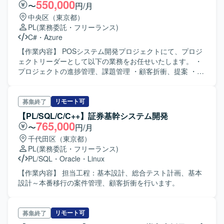
550,000
〜
円/月
滑にコミュニケーションを取りながらプロジェクトを推進
中央区（東京都）
できる方を求めております。設計から開発、テストまで主
PL
(業務委託・フリーランス)
体的に取り組み、品質とスケジュールの両立を意識して行
C#
・
Azure
動できる方が望ましいです。 【ポジションの魅力】 VBAか
らVB.netへのリプレイス案件の中核を担うポジションであ
【作業内容】 POSシステム開発プロジェクトにて、プロジ
り、上流工程から一貫して携わることができます。プロジ
ェクトリーダーとして以下の業務をお任せいたします。 ・
ェクトリーダーとしてのマネジメントスキルとVB.netの技
プロジェクトの進捗管理、課題管理 ・顧客折衝、提案 ・中
術スキルを同時に高められる環境です。 【開発環境】
国オフショア側メンバーへの作業指示(仕様伝達等)、成果物
VB.netを用いたシステム開発環境でのリプレイス対応とな
レビュー 【ポジションの魅力】 中国オフショア側メンバー
ります。
との連携を通じて、グローバルなプロジェクトマネジメン
リモート可
募集終了
ト経験を積むことができます。 【開発環境】
【PL/SQL/C/C++】証券基幹システム開発
C#/Java/Azureを用いた開発環境です。
765,000
〜
円/月
千代田区（東京都）
PL
(業務委託・フリーランス)
PL/SQL
・
Oracle
・
Linux
【作業内容】 担当工程：基本設計、総合テスト計画、基本
設計～本番移行の案件管理、顧客折衝を行います。
リモート可
募集終了