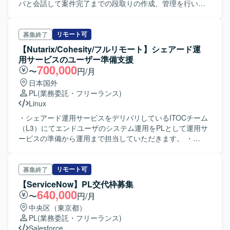
パと会話して案件完了までの段取りの作成、管理を行いま
す。 上流工程のみの要員募集のため、製造はありません。
受入試験、ドキュメントのレビューはあります。要件定義
書の作成は一部作成する可能性があります。画面、バッチ
リモート可
募集終了
の修正イメージ資料、概算見積書、詳細見積もり書、リリ
【Nutarix/Cohesity/フルリモート】シェアード運
ース申請書を作成します。 【開発環境】 開発言語：PHP、
用サービスのユーザー準備支援
JavaScript、CSS DB：Amazon Aurora 基盤：AWS OS：
700,000
〜
円/月
Linux、 Windows
日本国外
PL
(業務委託・フリーランス)
Linux
・シェアード運用サービスをデリバリしているITOCチーム
（L3）にてエンドユーザのシステム運用をPLとして運用サ
ービスの準備から運用まで担当していただきます。 ・
24x365で対応するL2チームのサポートでスタンバイ業務も
お願いいたします。 ・ITOCチーム内で当番制となります。
・スキル面が要件を満たしている方でスタンバイ業務NGの
リモート可
募集終了
方は、スタンバイなしでも構いません。
【ServiceNow】PL交代枠募集
640,000
〜
円/月
中央区（東京都）
PL
(業務委託・フリーランス)
Salesforce