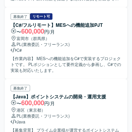
学びながら周囲にも知見を共有していける方が望ましいで
ります。 【作業内容】 物流関連ウェブシステムの開発プロ
す。 【ポジションの魅力】 PowerPlatformを中心としたロ
ジェクトに参画し、売上・請求領域のシステム構築に関わ
ーコード開発の経験を通じて、業務効率化やDX推進に直接
る業務をご担当いただきます。具体的には、基本設計や総
リモート可
募集終了
貢献できるポジションです。要件定義から設計、開発、教
合テスト、UATのテストケース作成およびテスト実施、デ
【C#/フルリモート】MESへの機能追加PJT
育支援まで幅広い工程に携わることで、技術面とマネジメ
ータ移行やシステム移行に関する各種作業を行っていただ
600,000
〜
円/月
ント面の両方でスキルアップが可能です。また、顧客折衝
きます。また、ユーザ企業の立場で開発関連作業を遂行
富岡市（群馬県）
や施策立案などを通じて、上流工程の経験も積むことがで
し、開発ベンダーのコントロールや受入れ作業も担ってい
PL
(業務委託・フリーランス)
きます。 【開発環境】 PowerPlatform（PowerApps、
ただきます。あわせて、C#、SQL、shellなどを用いたバッ
C#
PowerAutomate、PowerBI、Dataverse 等）を中心とした
チ製造や移行ツールの製造も行っていただきます。 【求め
クラウド環境での開発となります。
る人物像】 業務領域を自ら理解しながらSE作業を推進でき
【作業内容】 MESへの機能追加をC#で実装するプロジェク
る主体性の高い方を求めております。開発ベンダーや社内
トです。 PLポジションとして要件定義から参画し、C#での
関係者とのコミュニケーションを円滑に行い、上流工程か
実装も対応いたします。
らリリース・保守までの全体スケジュールを意識して業務
を進められる方にご活躍いただけます。新たな業務知識に
ついても、参画後に能動的にキャッチアップしていただけ
募集終了
る方を歓迎いたします。 【ポジションの魅力】 ユーザ企業
【Java】ポイントシステムの開発・運用支援
側の立場でプロジェクトに参画し、上流設計からテスト、
600,000
〜
円/月
データ移行、保守までの幅広い工程に関わることができま
港区（東京都）
す。脱ホストを含む大規模なシステム刷新プロジェクトに
PL
(業務委託・フリーランス)
携わることで、ウェブ系システム開発の経験をさらに深め
Java
るとともに、ベンダーコントロールやスケジュール管理な
ど上流寄りのスキルも強化していただけます。 【開発環
【募集背景】 プライム企業様が運営するポイントシステム