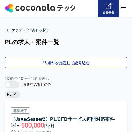
会員登録
>
ココナラテック
案件を探す
PLの求人・案件一覧
条件を指定して絞り込む
230
件中
181
〜
210
件を表示
募集中の案件のみ
PL
募集終了
【Java/Seaser2】PL/CFDサービス再開対応案件
600,000
〜
円/月