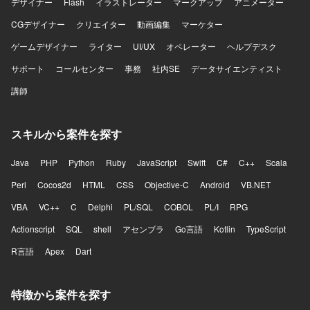
デザイナー
Flash
イラストレーター
マークアップ
アニメーター
CGデザイナー
クリエイター
動画編集
マーケター
ゲームデザイナー
ライター
UI/UX
オペレーター
ヘルプデスク
サポート
コールセンター
事務
社内SE
データサイエンティスト
講師
スキルから案件を探す
Java
PHP
Python
Ruby
JavaScript
Swift
C#
C++
Scala
Perl
Cocos2d
HTML
CSS
Objective-C
Android
VB.NET
VBA
VC++
C
Delphi
PL/SQL
COBOL
PL/I
RPG
Actionscript
SQL
shell
アセンブラ
Go言語
Kotlin
TypeScript
R言語
Apex
Dart
特徴から案件を探す