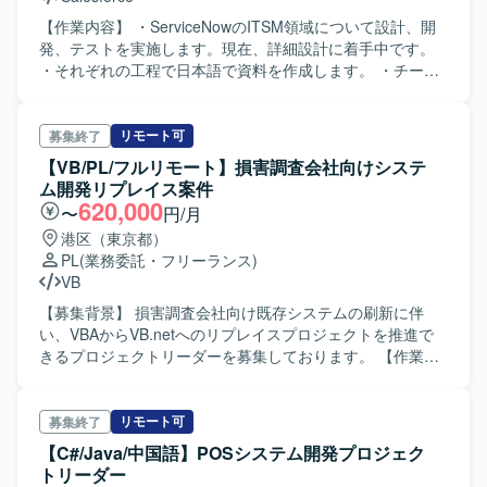
【作業内容】 ・ServiceNowのITSM領域について設計、開
発、テストを実施します。現在、詳細設計に着手中です。
・それぞれの工程で日本語で資料を作成します。 ・チーム
リードとして複数人数体制のチームを管理します。 【ポジ
ションの魅力】 ・PL交代枠としての募集です。メンバーが
揃っており、スムーズに業務を開始できます。
リモート可
募集終了
【VB/PL/フルリモート】損害調査会社向けシステ
ム開発リプレイス案件
620,000
〜
円/月
港区（東京都）
PL
(業務委託・フリーランス)
VB
【募集背景】 損害調査会社向け既存システムの刷新に伴
い、VBAからVB.netへのリプレイスプロジェクトを推進で
きるプロジェクトリーダーを募集しております。 【作業内
容】 損害調査会社向けシステムのVBAからVB.netへのリプ
レイス開発をご担当いただきます。プロジェクトリーダー
として、プロジェクト管理、基本設計、詳細設計、製造、
リモート可
募集終了
テストまで一連の工程を対応していただきます。また、メ
【C#/Java/中国語】POSシステム開発プロジェク
ンバーの進捗管理やシステム品質管理、要件管理なども行
トリーダー
っていただきます。 【求める人物像】 チームメンバーと円