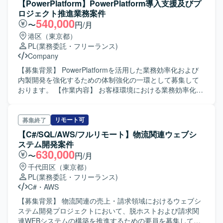
【PowerPlatform】PowerPlatform導入支援及びプ
ロジェクト推進業務案件
540,000
〜
円/月
港区（東京都）
PL
(業務委託・フリーランス)
Company
【募集背景】 PowerPlatformを活用した業務効率化および
内製開発を強化するための体制強化の一環として募集して
おります。 【作業内容】 お客様環境における業務効率化対
応および内製開発に対する技術支援を行っていただきま
す。具体的には、本業務を推進するための業務管理やフロ
ントでの顧客調整対応、本業務に関する各種施策の検討・
リモート可
募集終了
提案・実施をご担当いただきます。
【C#/SQL/AWS/フルリモート】物流関連ウェブシ
PowerPlatform（PowerApps、PowerAutomate、PowerBI、
ステム開発案件
Dataverse 等）を用いた開発・教育・支援に加え、要件定
630,000
〜
円/月
義、基本設計、詳細設計などの上流工程、設計書や試験項
千代田区（東京都）
目書、利用手順書などの各種ドキュメント作成、ユーザ問
PL
(業務委託・フリーランス)
い合わせ対応や技術教育支援もお任せいたします。 【求め
C#
・
AWS
る人物像】 主体的に業務を推進し、顧客やチームメンバー
と円滑にコミュニケーションを取りながら、提案および改
【募集背景】 物流関連の売上・請求領域におけるウェブシ
善活動をリードしていただける方を求めております。
ステム開発プロジェクトにおいて、脱ホストおよび請求関
PowerPlatformを活用した業務改善に強い関心を持ち、自ら
連WEBシステムの構築を推進するための要員を募集してお