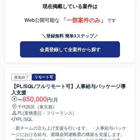
います。 ・設計・開発標準の策定を行います。
現在掲載している案件は
「一部案件のみ」
Web公開可能な
です
＼登録無料 簡単3ステップ／
会員登録して全案件から探す
リモート可
募集終了
【PL/SQL/フルリモート可】人事給与パッケージ導
入支援
850,000
〜
円/月
千代田区（東京都）
PL
(業務委託・フリーランス)
PL/SQL
・新チームの立ち上げ支援を行います。 ・人事給与パッケ
ージにおける給与、退職金関連帳票の構築を支援します。