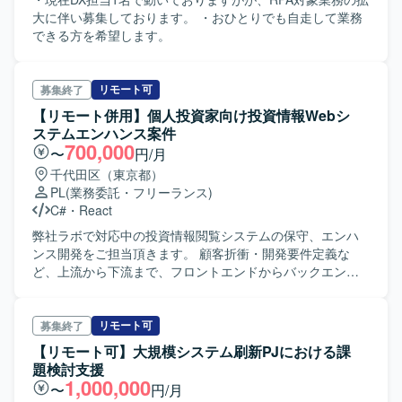
大に伴い募集しております。 ・おひとりでも自走して業務
できる方を希望します。
リモート可
募集終了
【リモート併用】個人投資家向け投資情報Webシ
ステムエンハンス案件
700,000
〜
円/月
千代田区（東京都）
PL
(業務委託・フリーランス)
C#
・
React
弊社ラボで対応中の投資情報閲覧システムの保守、エンハ
ンス開発をご担当頂きます。 顧客折衝・開発要件定義な
ど、上流から下流まで、フロントエンドからバックエンド
まで一貫して対応しています。 予実管理や進捗管理は業務
の一部として、プロジェクトの推進を自ら先頭に立って行
なうプレイングマネージャーとしての役割を期待します。
リモート可
募集終了
既存のメンバー離任に伴い、ラボ拡大のご依頼を受けて、
【リモート可】大規模システム刷新PJにおける課
主にバックエンドと証券業務に明るいSE/PLを募集します。
題検討支援
1,000,000
〜
円/月