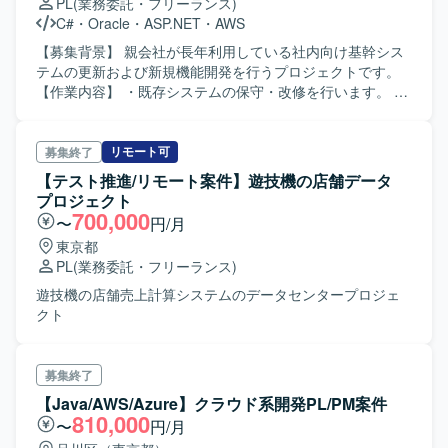
PL
(業務委託・フリーランス)
C#
・
Oracle
・
ASP.NET
・
AWS
【募集背景】 親会社が長年利用している社内向け基幹シス
テムの更新および新規機能開発を行うプロジェクトです。
【作業内容】 ・既存システムの保守・改修を行います。 ・
新規機能の設計および開発を行います。 ・ソースコード解
析による仕様把握を行います。 ・仕様変更・機能追加に伴
う仕様検討および設計作業を行います。 ・エンドユーザー
リモート可
募集終了
（親会社担当者）との打合せ・要件調整を行います。 ・3～
【テスト推進/リモート案件】遊技機の店舗データ
4名規模のチームメンバーの進捗管理を行います。 ・課題管
プロジェクト
理・情報共有を行います。 ・開発責任者との連携による課
700,000
〜
円/月
題解決およびプロジェクト推進を行います。 【開発環境】
東京都
開発言語は主にC#を用いており、DBはOracleを使用してい
PL
(業務委託・フリーランス)
ます。一部、AWS上でPostgreSQLも活用しています。
遊技機の店舗売上計算システムのデータセンタープロジェ
クト
募集終了
【Java/AWS/Azure】クラウド系開発PL/PM案件
810,000
〜
円/月