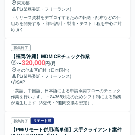
東京都
PL
(業務委託・フリーランス)
・リリース資材をデプロイするための転送・配布などの仕
組みを開発する ・詳細設計・製造・テスト工程を中心に対
応頂く
募集終了
【福岡/沖縄】MDM CRチェック作業
320,000
〜
円/月
その他市区町村（日本国外）
PL
(業務委託・フリーランス)
SAP
・英語、中国語、日本語による申請承認フローのチェック
作業を行います。 ・24365対応のためシフト制による勤務
が発生します（3交代・2週間交換を想定）。
リモート可
募集終了
【PM/リモート併用/高単価】大手クライアント案件