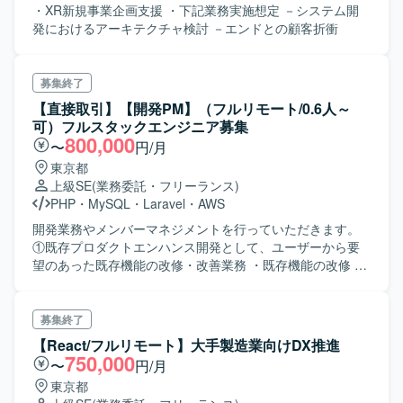
・XR新規事業企画支援 ・下記業務実施想定 －システム開
発におけるアーキテクチャ検討 －エンドとの顧客折衝
募集終了
【直接取引】【開発PM】（フルリモート/0.6人～
可）フルスタックエンジニア募集
800,000
〜
円/月
東京都
上級SE
(業務委託・フリーランス)
PHP
・
MySQL
・
Laravel
・
AWS
開発業務やメンバーマネジメントを行っていただきます。
①既存プロダクトエンハンス開発として、ユーザーから要
望のあった既存機能の改修・改善業務 ・既存機能の改修 ・
追加機能開発 ・改修機能の設計、実装機能のCSチームとの
コミュニケート ②新規プロダクト開発 ・新プロダクト企画
・新プロダクトに関するビジネスサイドとの要件すり合わ
募集終了
せ ・新プロダクトの開発 ・インターン生の開発進捗管理
【React/フルリモート】大手製造業向けDX推進
（慣れてきたら） ・外部の開発業者とのやり取り（慣れて
750,000
〜
円/月
きたら） ※お願いする開発案件は原則、フロントエンド、バ
東京都
ックエンド、データベース操作をセットで担当していただ