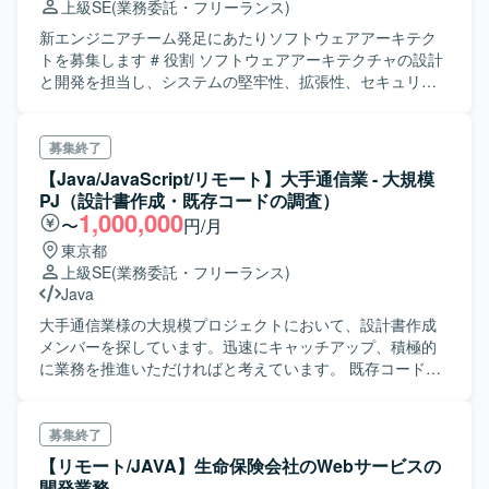
上級SE
(業務委託・フリーランス)
新エンジニアチーム発足にあたりソフトウェアアーキテク
トを募集します # 役割 ソフトウェアアーキテクチャの設計
と開発を担当し、システムの堅牢性、拡張性、セキュリテ
ィを確保する。 テクニカルリーダーシップを発揮し、開発
チームと協力して優れたソフトウェアソリューションを提
供する。 ## 責任と役割 以下のテクニカル部分でリーダー
募集終了
シップを発揮して、チームでの協働作業を進める。 ・ソフ
【Java/JavaScript/リモート】大手通信業 - 大規模
トウェアアーキテクチャの設計とドキュメンテーションを
PJ（設計書作成・既存コードの調査）
担当し、要件に基づいた効果的なソリューションを提供す
1,000,000
〜
円/月
る。 ・技術的なガイダンスやベストプラクティスを提供
東京都
し、コード品質と開発プロセスの向上に貢献する。 ・新し
上級SE
(業務委託・フリーランス)
い技術トレンドやソフトウェア開発手法の調査と評価を行
Java
い、チームにフィードバックを提供する。
大手通信業様の大規模プロジェクトにおいて、設計書作成
メンバーを探しています。迅速にキャッチアップ、積極的
に業務を推進いただければと考えています。 既存コードを
調査、設計を起こす業務も発生するためエンジニア経験も
必要となります。 □詳細 ・プロジェクト規模：200名～300
名 ※参画される体制は100名ほど ・業務範囲：設計書作
募集終了
成、各種調整、各関係者との打合せ ・開発経験：必須 ・開
【リモート/JAVA】生命保険会社のWebサービスの
発環境：Java、Springboot、Vue.js、AWS
開発業務