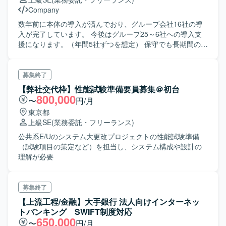
Company
数年前に本体の導入が済んでおり、グループ会社16社の導
入が完了しています。 今後はグループ25～6社への導入支
援になります。（年間5社ずつを想定） 保守でも長期間の支
援が可能な方を希望します。 このタイミングでは特にCJK
に知見の強い方に参画いただき、 WBSの作成や要件定義、
実際の設計と設定も行っていただきますが、 設定フェーズ
募集終了
でメンバーを増やした際の管理もお願いできればと考えて
【弊社交代枠】性能試験準備要員募集＠初台
います。 ユーザーの人事部の方は、COMPANYを触ったこ
800,000
〜
円/月
とがない方々のようです。
東京都
上級SE
(業務委託・フリーランス)
公共系E/Uのシステム大更改プロジェクトの性能試験準備
（試験項目の策定など）を担当し、システム構成や設計の
理解が必要
募集終了
【上流工程/金融】大手銀行 法人向けインターネッ
トバンキング SWIFT制度対応
650,000
〜
円/月