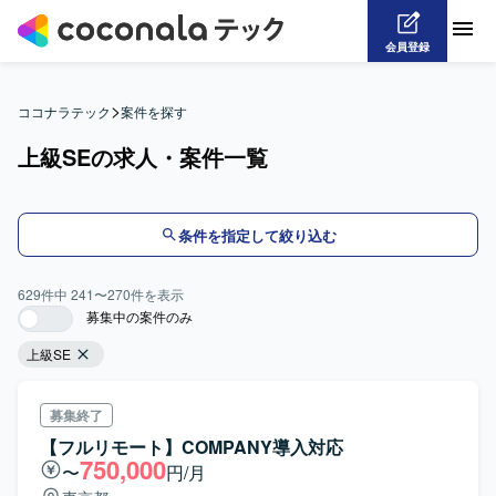
会員登録
>
ココナラテック
案件を探す
上級SEの求人・案件一覧
条件を指定して絞り込む
629
件中
241
〜
270
件を表示
募集中の案件のみ
上級SE
募集終了
【フルリモート】COMPANY導入対応
750,000
〜
円/月