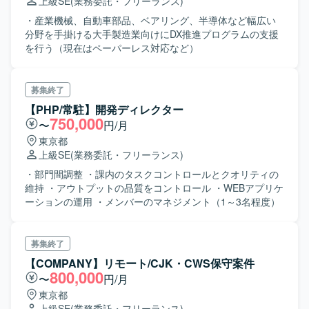
上級SE
(業務委託・フリーランス)
きます。 ※当面は上記の内1～2つの関与、キャッチアップ
が進むにつれて幅を広げていきます。
・産業機械、自動車部品、ベアリング、半導体など幅広い
分野を手掛ける大手製造業向けにDX推進プログラムの支援
を行う（現在はペーパーレス対応など）
募集終了
【PHP/常駐】開発ディレクター
750,000
〜
円/月
東京都
上級SE
(業務委託・フリーランス)
・部門間調整 ・課内のタスクコントロールとクオリティの
維持 ・アウトプットの品質をコントロール ・WEBアプリケ
ーションの運用 ・メンバーのマネジメント（1～3名程度）
募集終了
【COMPANY】リモート/CJK・CWS保守案件
800,000
〜
円/月
東京都
上級SE
(業務委託・フリーランス)