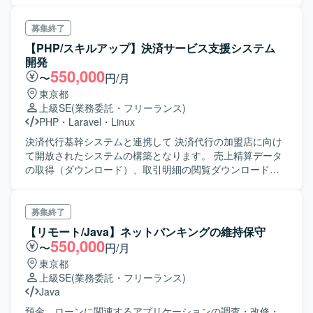
募集終了
【PHP/スキルアップ】決済サービス支援システム
開発
550,000
〜
円/月
東京都
上級SE
(業務委託・フリーランス)
PHP
・
Laravel
・
Linux
決済代行基幹システムと連携して 決済代行の加盟店に向け
て開放されたシステムの構築となります。 売上精算データ
の取得（ダウンロード）、取引明細の閲覧ダウンロード、
キャンセル取り消しなどを行うためのシステムを構築する
プロジェクトとなります。 7月より詳細設計、開発のフェー
ズへと入ります。
募集終了
【リモート/Java】ネットバンキングの維持保守
550,000
〜
円/月
東京都
上級SE
(業務委託・フリーランス)
Java
預金、ローンに関連するアプリケーションの調査・改修・