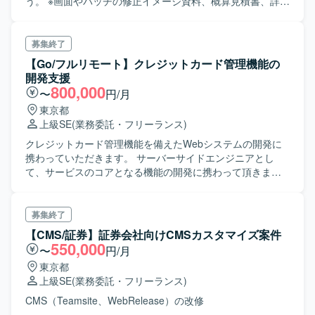
う。 ※画面やバッチの修正イメージ資料、概算見積書、詳細
見積書、リリース申請書等の作成となります。
募集終了
【Go/フルリモート】クレジットカード管理機能の
開発支援
800,000
〜
円/月
東京都
上級SE
(業務委託・フリーランス)
クレジットカード管理機能を備えたWebシステムの開発に
携わっていただきます。 サーバーサイドエンジニアとし
て、サービスのコアとなる機能の開発に携わって頂きま
す。 希望があれば、コードを書くだけでなく、プロジェク
トやチームのリードや、Platformの開発もお願いできます。
募集終了
【CMS/証券】証券会社向けCMSカスタマイズ案件
550,000
〜
円/月
東京都
上級SE
(業務委託・フリーランス)
CMS（Teamsite、WebRelease）の改修