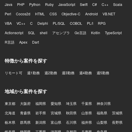
Java
PHP
Python
Ruby
JavaScript
Swift
C#
C++
Scala
Perl
Cocos2d
HTML
CSS
Objective-C
Android
VB.NET
VBA
VC++
C
Delphi
PL/SQL
COBOL
PL/I
RPG
Actionscript
SQL
shell
アセンブラ
Go言語
Kotlin
TypeScript
R言語
Apex
Dart
特徴から案件を探す
リモート可
週1勤務
週2勤務
週3勤務
週4勤務
週5勤務
地域から案件を探す
東京都
大阪府
福岡県
愛知県
埼玉県
千葉県
神奈川県
北海道
青森県
岩手県
宮城県
秋田県
山形県
福島県
茨城県
栃木県
群馬県
新潟県
富山県
石川県
福井県
山梨県
長野県
岐阜県
静岡県
三重県
滋賀県
京都府
兵庫県
奈良県