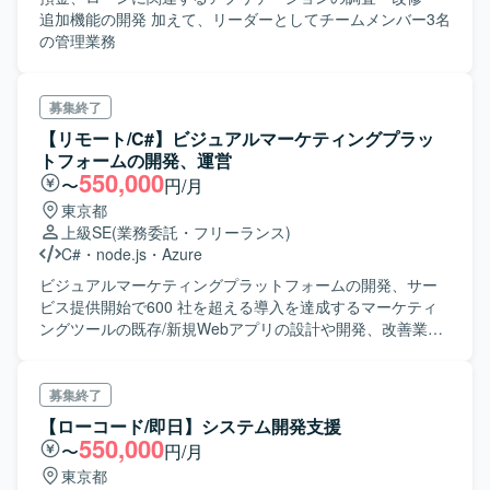
追加機能の開発 加えて、リーダーとしてチームメンバー3名
の管理業務
募集終了
【リモート/C#】ビジュアルマーケティングプラッ
トフォームの開発、運営
550,000
〜
円/月
東京都
上級SE
(業務委託・フリーランス)
C#
・
node.js
・
Azure
ビジュアルマーケティングプラットフォームの開発、サー
ビス提供開始で600 社を超える導入を達成するマーケティ
ングツールの既存/新規Webアプリの設計や開発、改善業務
を行っていただきます。 ビジネスサイドと開発チームでデ
ィスカッションしながらの仕様策定段階から、WebApiの設
計～実装・テスト、コードレビュー、リリースまで一連の
募集終了
流れを幅広い領域で参加することができます。
【ローコード/即日】システム開発支援
550,000
〜
円/月
東京都