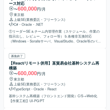
ース対応
600,000
〜
円/月
東京都
上級SE
(業務委託・フリーランス)
C#
・
Oracle
・
.NET
①リーダーSE a.チーム内管理作業（スケジュール、作業の
指示出し、レビュー、フォロー等） b.各種非互換対応
（Windows・Soralisサーバ、VisualStudio、Oracle等のバー
ジョンアップ）、データ移行等 c.Chrome対応（画面処理
現行Edge → Chrome に変更） d.ミドルウ
ェア・ソフトウェアのセットアップ（FOLS側指示による）
募集終了
およびそのフォロー
【React/リモート併用】某貿易会社基幹システム再
構築
600,000
〜
円/月
東京都
上級SE
(業務委託・フリーランス)
TypeScript
・
Oracle
・
React
基幹システム再構築（フロントエンド開発）C/S→Web化
【作業工程】UI-PG/PT