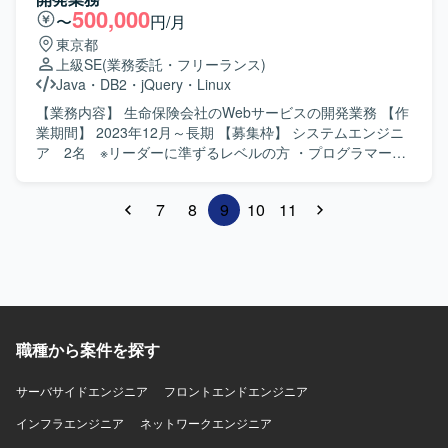
500,000
〜
円/月
東京都
上級SE
(業務委託・フリーランス)
Java
・
DB2
・
jQuery
・
Linux
【業務内容】 生命保険会社のWebサービスの開発業務 【作
業期間】 2023年12月～長期 【募集枠】 システムエンジニ
ア 2名 ※リーダーに準ずるレベルの方 ・プログラマー
2名 ※一人称でコーディングできる方 【作業場所】 リモー
トワークまたは大森（現在週2で大森出勤） 【単価】 スキ
7
8
9
10
11
ル見合い（固定） ※スキルによって上振れあり 【面談】
面談（2回 WEB予定）
職種から案件を探す
サーバサイドエンジニア
フロントエンドエンジニア
インフラエンジニア
ネットワークエンジニア