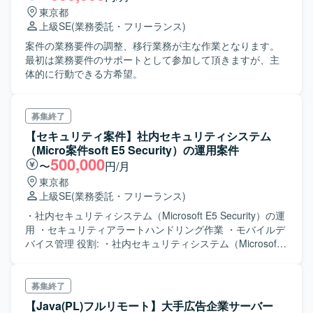
東京都
上級SE
(業務委託・フリーランス)
案件の業務要件の調整、移行業務が主な作業となります。
最初は業務要件のサポートとして参加して頂きますが、主
体的に行動できる方希望。
募集終了
【セキュリティ案件】社内セキュリティシステム
（Micro案件soft E5 Security）の運用案件
500,000
〜
円/月
東京都
上級SE
(業務委託・フリーランス)
・社内セキュリティシステム（Microsoft E5 Security）の運
用 ・セキュリティアラートハンドリング作業 ・モバイルデ
バイス管理 役割: ・社内セキュリティシステム（Microsoft
E5 Security）の運用 - Microsoft Sentinelの設計/構築（検
知ロジックなど） - Microsoft Defender for Endpointを用
いた脆弱性管理 - AzureADの設計/構築（条件付きアクセ
募集終了
ス等） ・セキュリティアラートハンドリング作業（社内シ
【Java(PL)フルリモート】大手広告企業サーバー