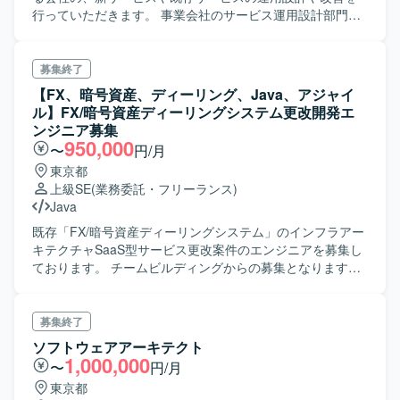
行っていただきます。 事業会社のサービス運用設計部門の
立場で 各担当業務ごとに関係する社内ユーザー部門、シス
テム部門、ベンダーとの調整を行いプロジェクトなどを推
進していただきます
募集終了
【FX、暗号資産、ディーリング、Java、アジャイ
ル】FX/暗号資産ディーリングシステム更改開発エ
ンジニア募集
950,000
〜
円/月
東京都
上級SE
(業務委託・フリーランス)
Java
既存「FX/暗号資産ディーリングシステム」のインフラアー
キテクチャSaaS型サービス更改案件のエンジニアを募集し
ております。 チームビルディングからの募集となりますの
でスキルに伴ったポジションをご担当頂きます。
募集終了
ソフトウェアアーキテクト
1,000,000
〜
円/月
東京都