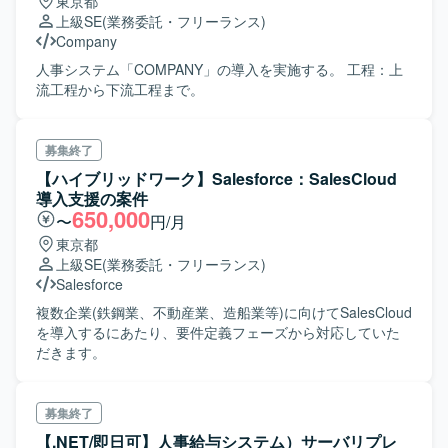
東京都
上級SE
(業務委託・フリーランス)
Company
人事システム「COMPANY」の導入を実施する。 工程：上
流工程から下流工程まで。
募集終了
【ハイブリッドワーク】Salesforce：SalesCloud
導入支援の案件
650,000
〜
円/月
東京都
上級SE
(業務委託・フリーランス)
Salesforce
複数企業(鉄鋼業、不動産業、造船業等)に向けてSalesCloud
を導入するにあたり、要件定義フェーズから対応していた
だきます。
募集終了
【.NET/即日可】人事給与システム）サーバリプレ