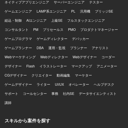
ネイティブアプリエンジニア
サーバーエンジニア
テスター
ゲームエンジニア
LAMP系エンジニア
PL
汎用機
ブリッジSE
組込・制御
AIエンジニア
上級SE
フルスタックエンジニア
コンサルタント
PM
プリセールス
PMO
プロダクトマネージャー
ゲームプログラマ
ゲームディレクター
デバッカー
ゲームプランナー
DBA
運用・監視
プランナー
アナリスト
Webマーケティング
Webディレクター
Webデザイナー
コーダー
デザイナー
Flash
イラストレーター
マークアップ
アニメーター
CGデザイナー
クリエイター
動画編集
マーケター
ゲームデザイナー
ライター
UI/UX
オペレーター
ヘルプデスク
サポート
コールセンター
事務
社内SE
データサイエンティスト
講師
スキルから案件を探す