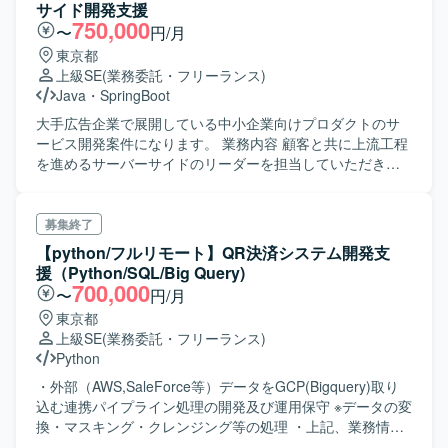
ステムにおけるSOC対応） - SIEM（Microsoft Sentinel）
サイド開発支援
の管理画面から、セキュリティアラートの内容確認
750,000
〜
円/月
EDR（Microsoft Defender for Endpoint）やIdentity保護製品
東京都
（Microsoft Defender for Identity）などのログを調査
上級SE
(業務委託・フリーランス)
ユーザヒアリング ・モバイルデバイス管理 - Intuneの設
Java
・
SpringBoot
計/構築（プロファイル作成等）
大手広告企業で展開している中小企業向けプロダクトのサ
ービス開発案件になります。 業務内容 顧客と共に上流工程
を進めるサーバーサイドのリーダーを担当していただきま
す。 ・開発プロジェクトの進行管理（進行状況の監視、投
入リソース管理、結果の品質管理、技術コミュニケーショ
ンなど） ・内部/外部の組織との間の円滑な業務コラボレー
募集終了
ションのためのサポート ・開発の生産性向上のための業務
【python/フルリモート】QR決済システム開発支
支援（リソース管理、プロセス改善、会議主催など） ・上
援（Python/SQL/Big Query)
流工程成果物の作成およびレビュー 【技術要素】 Java8
700,000
〜
円/月
Spring Oracle 19c Linux（OS） Jenkins（CI/CD） Github
東京都
Enterprise（バージョン管理） Confluence（ドキュメント
上級SE
(業務委託・フリーランス)
管理） その他 JIRA・Slack・Teams
Python
・外部（AWS,SaleForce等）データをGCP(Bigquery)取り
込む連携パイプライン処理の開発及び運用保守 ※データの変
換・マスキング・クレンジング等の処理 ・上記、業務情報
の管理のためのデータマネジメント作業 ※データクオリテ