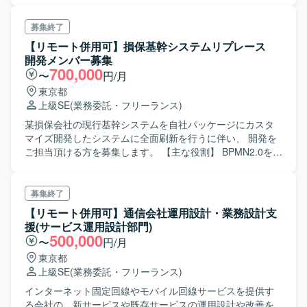
ィ・連携処理・メタデータ管理等の運用にまつわる作業 ＜
開発環境＞ Python、SQL、Big Query
募集終了
【リモート併用可】損保基幹システムリプレース
開発メンバー募集
700,000
〜
円/月
東京都
上級SE
(業務委託・フリーランス)
某損保会社の現行基幹システムを自社パッケージにカスタ
マイズ開発したシステムに全面刷新を行うに伴い、 開発を
ご担当頂ける方を募集します。 【主な役割】 BPMN2.0を前
提とした自社フレームワーク利用した開発となり、設計ベ
ースで業務仕様を理解し、定義のインプリメント作業 2023
年4月より開発工程実施中。2025年リリース予定となりま
募集終了
す。 ※スキル次第で高単価もでますのでご相談ください。
【リモート併用可】通信会社運用設計・業務設計支
援(サービス運用設計部門)
500,000
〜
円/月
東京都
上級SE
(業務委託・フリーランス)
インターネット固定回線やモバイル回線サービスを提供す
る会社の、新サービスや既存サービスの運用設計や改善を