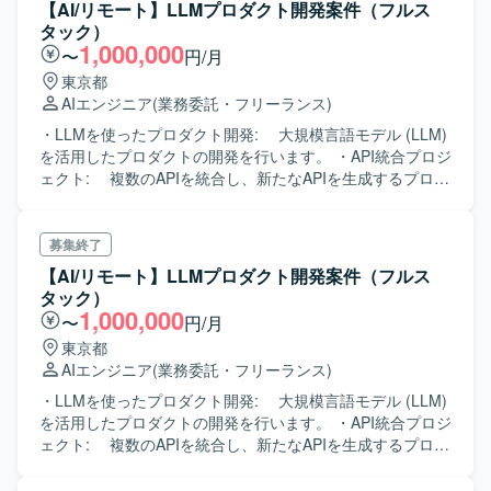
【AI/リモート】LLMプロダクト開発案件（フルス
タック）
1,000,000
〜
円/月
東京都
AIエンジニア
(業務委託・フリーランス)
・LLMを使ったプロダクト開発: 大規模言語モデル (LLM)
を活用したプロダクトの開発を行います。 ・API統合プロジ
ェクト: 複数のAPIを統合し、新たなAPIを生成するプロジ
ェクトを担当します。 ・設計・実装: パフォーマンスやメ
ンテナンス性を意識した設計・実装を行います。 ・Webア
プリケーション開発: TypeScript、Next.jsなどを用いた
募集終了
Webアプリケーションの作業を行います。 開発環境： フロ
【AI/リモート】LLMプロダクト開発案件（フルス
ントエンド: TypeScript, Next.js, React バックエンド:
タック）
Python インフラ : GCP, GPU cloud Services 開発ツール :
1,000,000
〜
円/月
Slack, Confluence, Jira, Google Workspace, Github 作業環
東京都
境： Mac (Appleシリコン) Github Copilotと社内GPT利用可
AIエンジニア
(業務委託・フリーランス)
能
・LLMを使ったプロダクト開発: 大規模言語モデル (LLM)
を活用したプロダクトの開発を行います。 ・API統合プロジ
ェクト: 複数のAPIを統合し、新たなAPIを生成するプロジ
ェクトを担当します。 ・設計・実装: パフォーマンスやメ
ンテナンス性を意識した設計・実装を行います。 ・Webア