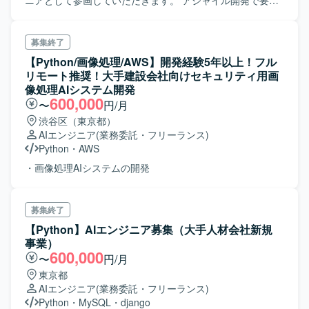
ニアとして参画していただきます。 アジャイル開発で要件
定義からご対応いただきます。 カメラ画像・データから機
械学習モデルを構築し業務の最適化をする案件となりま
す。 IoTカメラの選定・設置方法〜クラウドまで、トータル
募集終了
の設計・構築をお願いする予定です。
【Python/画像処理/AWS】開発経験5年以上！フル
リモート推奨！大手建設会社向けセキュリティ用画
像処理AIシステム開発
600,000
〜
円/月
渋谷区（東京都）
AIエンジニア
(業務委託・フリーランス)
Python
・
AWS
・画像処理AIシステムの開発
募集終了
【Python】AIエンジニア募集（大手人材会社新規
事業）
600,000
〜
円/月
東京都
AIエンジニア
(業務委託・フリーランス)
Python
・
MySQL
・
django