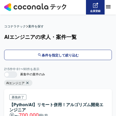
会員登録
>
ココナラテック
案件を探す
AIエンジニアの求人・案件一覧
条件を指定して絞り込む
215
件中
61
〜
90
件を表示
募集中の案件のみ
AIエンジニア
募集終了
【Python/AI】リモート併用！アルゴリズム開発エ
ンジニア
700,000
〜
円/月