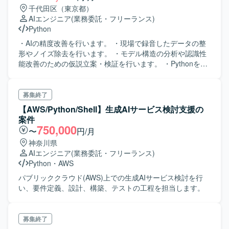
千代田区（東京都）
AIエンジニア
(業務委託・フリーランス)
Python
・AIの精度改善を行います。 ・現場で録音したデータの整
形やノイズ除去を行います。 ・モデル構造の分析や認識性
能改善のための仮説立案・検証を行います。 ・Pythonを用
いた学習パイプラインの構築や医療音声データを用いたフ
ァインチューニングを行います。 ・iPhone等の軽量デバイ
ス上での推論を想定した最適化・高速化処理を行います。
募集終了
・実験管理、結果のレポーティング、チーム内での共有を
【AWS/Python/Shell】生成AIサービス検討支援の
行います。
案件
750,000
〜
円/月
神奈川県
AIエンジニア
(業務委託・フリーランス)
Python
・
AWS
パブリッククラウド(AWS)上での生成AIサービス検討を行
い、要件定義、設計、構築、テストの工程を担当します。
募集終了