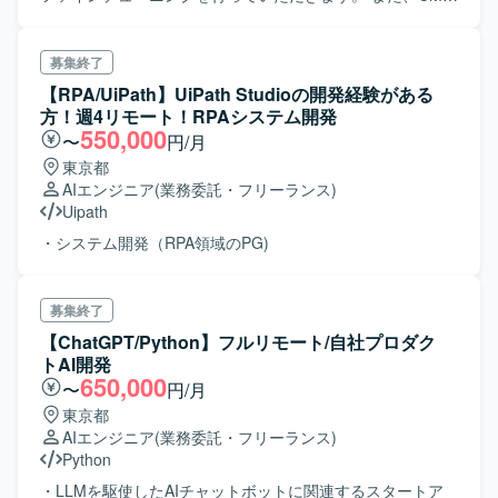
を使ってHTMLの静的ページのアップの作業も並行してお願
いしたく思っています。すでにコードなどは書かれていま
すので、サーバーにアップしたり、修正箇所の確認の作業
募集終了
の想定です。
【RPA/UiPath】UiPath Studioの開発経験がある
方！週4リモート！RPAシステム開発
550,000
〜
円/月
東京都
AIエンジニア
(業務委託・フリーランス)
Uipath
・システム開発（RPA領域のPG)
募集終了
【ChatGPT/Python】フルリモート/自社プロダク
トAI開発
650,000
〜
円/月
東京都
AIエンジニア
(業務委託・フリーランス)
Python
・LLMを駆使したAIチャットボットに関連するスタートア