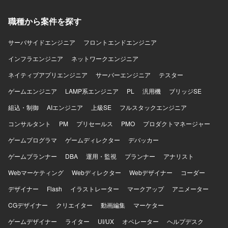
職種から案件を探す
サーバサイドエンジニア
フロントエンドエンジニア
インフラエンジニア
ネットワークエンジニア
ネイティブアプリエンジニア
サーバーエンジニア
テスター
ゲームエンジニア
LAMP系エンジニア
PL
汎用機
ブリッジSE
組込・制御
AIエンジニア
上級SE
フルスタックエンジニア
コンサルタント
PM
プリセールス
PMO
プロダクトマネージャー
ゲームプログラマ
ゲームディレクター
デバッカー
ゲームプランナー
DBA
運用・監視
プランナー
アナリスト
Webマーケティング
Webディレクター
Webデザイナー
コーダー
デザイナー
Flash
イラストレーター
マークアップ
アニメーター
CGデザイナー
クリエイター
動画編集
マーケター
ゲームデザイナー
ライター
UI/UX
オペレーター
ヘルプデスク