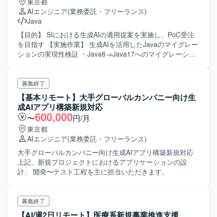
東京都
AIエンジニア
(業務委託・フリーランス)
Java
【目的】 SIにおける生成AIの適用提案を実施し、PoC受注
を目指す 【実施作業】 生成AIを活用したJavaのマイグレー
ションの実現性検証 ・Java8→Java17へのマイグレーショ
ンに生成AIを適用できるのか見極める 生成AIを活用した現
行仕様の復元検証 ・生成AIを活用してソースコードから設
計書を復元できるのか見極める 生成AIを活用したソースコ
募集終了
ードの品質改善検証 ・生成AIを活用してソースコードの品
【基本リモート】大手グローバルカンパニー向け生
質改善ができるのかを見極める
成AIアプリ構築新規対応
600,000
〜
円/月
東京都
AIエンジニア
(業務委託・フリーランス)
大手グローバルカンパニー向け生成AIアプリ構築新規対応
上記、新規プロジェクトにおけるアプリケーションの設
計、 開発〜テスト工程を主に担当いただきます。
募集終了
【AI/週2日リモート】医療系新規事業推進支援