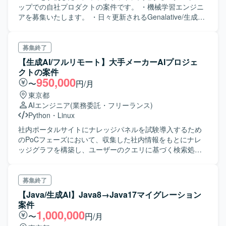
ップでの自社プロダクトの案件です。 ・機械学習エンジニ
アを募集いたします。 ・日々更新されるGenalative/生成系
AIについての情報/技術をキャッチアップし、トライアンド
エラーを通してプロダクト改善を行っていただきます。 ・
ChatGPT等の生成系AIに関しての知見が深い方、今後も自
募集終了
然言語処理の領域において活躍したい、キャッチアップで
【生成AI/フルリモート】大手メーカーAIプロジェ
きる方がとてもマッチいたします。
クトの案件
950,000
〜
円/月
東京都
AIエンジニア
(業務委託・フリーランス)
Python
・
Linux
社内ポータルサイトにナレッジパネルを試験導入するため
のPoCフェーズにおいて、収集した社内情報をもとにナレ
ッジグラフを構築し、ユーザーのクエリに基づく検索処理
を実装し、結果をナレッジパネルに整形する作業。
募集終了
【Java/生成AI】Java8→Java17マイグレーション
案件
1,000,000
〜
円/月