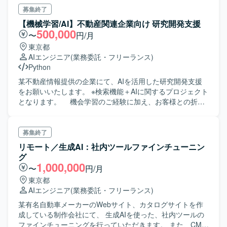
プリケーション開発: TypeScript、Next.jsなどを用いた
募集終了
Webアプリケーションの作業を行います。 開発環境： フロ
【機械学習/AI】不動産関連企業向け 研究開発支援
ントエンド: TypeScript, Next.js, React バックエンド:
500,000
〜
円/月
Python インフラ : GCP, GPU cloud Services 開発ツール :
東京都
Slack, Confluence, Jira, Google Workspace, Github 作業環
AIエンジニア
(業務委託・フリーランス)
境： Mac (Appleシリコン) Github Copilotと社内GPT利用可
Python
能
某不動産情報提供の企業にて、AIを活用した研究開発支援
をお願いいたします。 ※検索機能＋AIに関するプロジェクト
となります。 機会学習のご経験に加え、お客様との折衝
経験（改善提案など）がある方が望ましいです。 ※お客様へ
の提案（付随する資料作成）もお願いいたします。
募集終了
リモート／生成AI：社内ツールファインチューニン
グ
1,000,000
〜
円/月
東京都
AIエンジニア
(業務委託・フリーランス)
某有名自動車メーカーのWebサイト、カタログサイトを作
成している制作会社にて、 生成AIを使った、社内ツールの
ファインチューニングを行っていただきます。 また、CMS