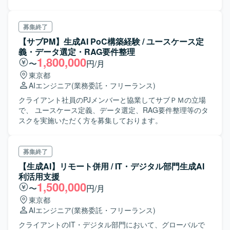
トの遅延等が多発しており、 予測して早めに調整
したいとのこと。 【体制・および関係者】： ・分析リーダ
ーが1名（某事業会社）で、進捗を相談しながら、進める。
募集終了
【サブPM】生成AI PoC構築経験 / ユースケース定
義・データ選定・RAG要件整理
1,800,000
〜
円/月
東京都
AIエンジニア
(業務委託・フリーランス)
クライアント社員のPJメンバーと協業してサブＰＭの立場
で、 ユースケース定義、データ選定、RAG要件整理等のタ
スクを実施いただく方を募集しております。
募集終了
【生成AI】リモート併用 / IT・デジタル部門生成AI
利活用支援
1,500,000
〜
円/月
東京都
AIエンジニア
(業務委託・フリーランス)
クライアントのIT・デジタル部門において、グローバルで