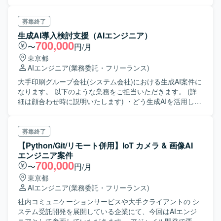
きます
募集終了
生成AI導入検討支援（AIエンジニア）
700,000
〜
円/月
東京都
AIエンジニア
(業務委託・フリーランス)
大手印刷グループ会社(システム会社)における生成AI案件に
なります。 以下のような業務をご担当いただきます。 (詳
細は顔合わせ時に説明いたします) ・どう生成AIを活用して
業務効率化ができるかの検討 ・企業情報をAIで分析 ※イメ
ージとしては、AIエンジニアとしての経験はそこそこで
も、顧客とのコミュニケーションがきちんと取れる方にな
募集終了
ります。
【Python/Git/リモート併用】IoT カメラ & 画像AI
エンジニア案件
700,000
〜
円/月
東京都
AIエンジニア
(業務委託・フリーランス)
社内コミュニケーションサービスや大手クライアントの シ
ステム受託開発を展開している企業にて、今回はAIエンジ