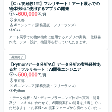
め、ダミーデータをクライアント内で準備をする予定
【C++/要経験1年】フルリモート！アート展示での
物体検出に使用するアプリの開発
600,000
〜
円/月
東京都
AIエンジニア
(業務委託・フリーランス)
C++
アート展示での物体検出に使用するアプリの実装、 仕様書
作成、テスト設計、検証等を行っていただきます。
募集終了
【Python/データ分析/AI】データ分析の実務経験あ
る方！フルリモート！AI開発エンジニア
500,000
〜
円/月
東京都
AIエンジニア
(業務委託・フリーランス)
Python
・データ分析・AI・ディープラーニング技術の実装・開発
及び スキルに合わせて、AI開発案件の開発を担当してい
ただきます ・お客様への提案フェーズから携わっていただ