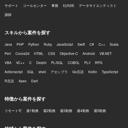
サポート
コールセンター
事務
社内SE
データサイエンティスト
講師
スキルから案件を探す
Java
PHP
Python
Ruby
JavaScript
Swift
C#
C++
Scala
Perl
Cocos2d
HTML
CSS
Objective-C
Android
VB.NET
VBA
VC++
C
Delphi
PL/SQL
COBOL
PL/I
RPG
Actionscript
SQL
shell
アセンブラ
Go言語
Kotlin
TypeScript
R言語
Apex
Dart
特徴から案件を探す
リモート可
週1勤務
週2勤務
週3勤務
週4勤務
週5勤務