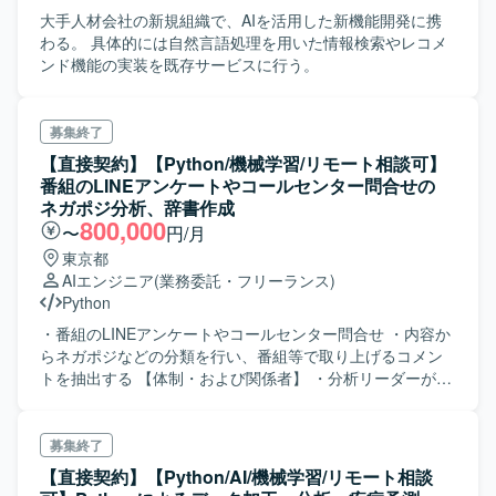
大手人材会社の新規組織で、AIを活用した新機能開発に携
わる。 具体的には自然言語処理を用いた情報検索やレコメ
ンド機能の実装を既存サービスに行う。
募集終了
【直接契約】【Python/機械学習/リモート相談可】
番組のLINEアンケートやコールセンター問合せの
ネガポジ分析、辞書作成
800,000
〜
円/月
東京都
AIエンジニア
(業務委託・フリーランス)
Python
・番組のLINEアンケートやコールセンター問合せ ・内容か
らネガポジなどの分類を行い、番組等で取り上げるコメン
トを抽出する 【体制・および関係者】 ・分析リーダーが1
名（某事業会社）で、進捗を相談しながら、進める。
募集終了
【直接契約】【Python/AI/機械学習/リモート相談