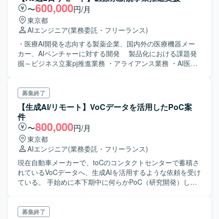
600,000
〜
円/月
東京都
AIエンジニア
(業務委託・フリーランス)
・医療AI開発を志向する製薬企業、国内外の医療機器メー
カー、AIベンチャーに対する開発 製品化における課題発
掘～ビジネス立案pj推進業務 ・アライアンス業務 ・AI医療
機器開発におけるコンサル、薬事支援 ・各pjリーダーとし
てのpj推進
募集終了
【生成AI/リモート】VoCデータを活用したPoC案
件
800,000
〜
円/月
東京都
AIエンジニア
(業務委託・フリーランス)
現在自動車メーカーで、toCのコンタクトセンターで蓄積さ
れているVoCデータへ、生成AIを活用するような依頼を受け
ている。 手始めに本下期中に何らかPoC（研究開発）した
いと考えている。 PoCしたい内容は、以下2点。 ・VoC
データから要約文を生成 ・VoCデータから、FAQを作成
個人情報を多く含む生VoCデータをPoCへ使うは厳しいた
募集終了