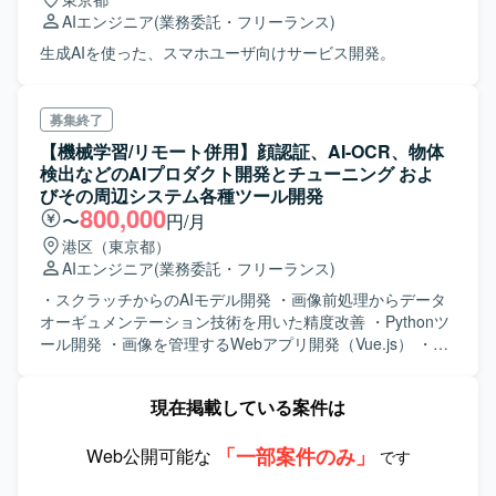
AIエンジニア
(業務委託・フリーランス)
生成AIを使った、スマホユーザ向けサービス開発。
募集終了
【機械学習/リモート併用】顔認証、AI-OCR、物体
検出などのAIプロダクト開発とチューニング およ
びその周辺システム各種ツール開発
800,000
〜
円/月
港区（東京都）
AIエンジニア
(業務委託・フリーランス)
・スクラッチからのAIモデル開発 ・画像前処理からデータ
オーギュメンテーション技術を用いた精度改善 ・Pythonツ
ール開発 ・画像を管理するWebアプリ開発（Vue.js） ・サ
ーバー側の開発（Spring）とCI/CDまわりの整備
現在掲載している案件は
「一部案件のみ」
Web公開可能な
です