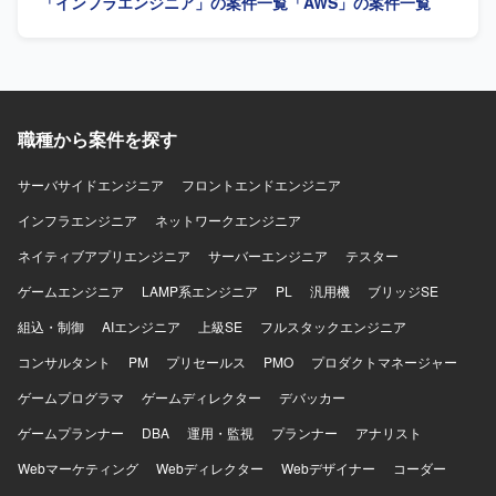
「インフラエンジニア」の案件一覧
「AWS」の案件一覧
ステム全体の構成に触れながら、DBAとしてのスキルを高
揮し、プロジェクトメンバーと円滑に情報共有や調整がで
めていただける環境です。 【開発環境】
きる方が望ましいです。 【ポジションの魅力】 銀行系シス
AmazonLinux2023（EC2＆ECS）、Aurora PostgreSQL、
テムという大規模かつミッションクリティカルな領域で、
WildFly、HULFT、StepFunctions、EventBridgeなどを利用
インフラ設計から構築、保守まで一連の工程に関わること
しています。
ができます。WindowsやLinuxに加え、AWSや各種ミドルウ
ェアの知見を深めながら、インフラエンジニアとしてのス
職種から案件を探す
キルセットを幅広く強化していただけます。 【開発環境】
Windows、Linux、AWS、JP1、Systemwalker、Symfoware
などを利用したインフラ環境での業務となります。
サーバサイドエンジニア
フロントエンドエンジニア
インフラエンジニア
ネットワークエンジニア
ネイティブアプリエンジニア
サーバーエンジニア
テスター
ゲームエンジニア
LAMP系エンジニア
PL
汎用機
ブリッジSE
組込・制御
AIエンジニア
上級SE
フルスタックエンジニア
コンサルタント
PM
プリセールス
PMO
プロダクトマネージャー
ゲームプログラマ
ゲームディレクター
デバッカー
ゲームプランナー
DBA
運用・監視
プランナー
アナリスト
Webマーケティング
Webディレクター
Webデザイナー
コーダー