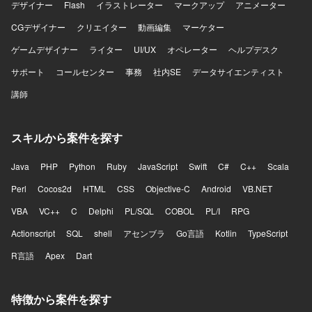
デザイナー
Flash
イラストレーター
マークアップ
アニメーター
CGデザイナー
クリエイター
動画編集
マーケター
ゲームデザイナー
ライター
UI/UX
オペレーター
ヘルプデスク
サポート
コールセンター
事務
社内SE
データサイエンティスト
講師
スキルから案件を探す
Java
PHP
Python
Ruby
JavaScript
Swift
C#
C++
Scala
Perl
Cocos2d
HTML
CSS
Objective-C
Android
VB.NET
VBA
VC++
C
Delphi
PL/SQL
COBOL
PL/I
RPG
Actionscript
SQL
shell
アセンブラ
Go言語
Kotlin
TypeScript
R言語
Apex
Dart
特徴から案件を探す