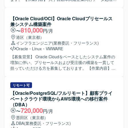
連部門やベンダーとのコミュニケーションを円滑に行い、
盤において、Databricksを用いた設計・構築をご担当いただ
協調性を持ってプロジェクトを推進して頂ける方を歓迎い
きます。 既存のSnowflakeベースのシステムで満たせてい
たします。 【ポジションの魅力】 ストレージ更改からサー
なかった要件をDatabricksで実現するため、本番適用に向け
【Oracle Cloud/OCI】Oracle Cloudプリセールス
バ、ミドルウェア、データベースまでを含む大規模なイン
た運用設計およびインフラ基盤構築を行っていただきま
兼システム構築案件
フラ更改プロジェクトに参画して頂けます。設計変更から
す。 具体的には、各サービス開発者に対するDatabricks移
810,000
〜
円/月
試験、移行実施まで一通りの工程を経験できるため、イン
行に向けた支援や各種調整、Databricks環境での運用設計お
港区（東京都）
フラエンジニアとしてのスキルセットを広く深く強化して
よび運用手順書の作成、AWSおよびTerraform等を用いたイ
インフラエンジニア
(業務委託・フリーランス)
頂ける環境です。将来的なリーダーや上流工程へのステッ
ンフラ基盤環境の構築などを実施していただきます。 【求
Oracle
・
Linux
・
VMWARE
プアップを目指す方にも、実務を通じて経験を積める案件
める人物像】 関係部署や開発者とのコミュニケーションを
となっております。 【開発環境】 Linuxベースのサーバ環
円滑に行いながら、主体的に課題整理と調整を進めていた
【募集背景】 Oracle Cloudをベースとしたシステム案件の
境上で、ストレージおよびクラスタミドルウェア、Oracle
だける方を求めております。 【ポジションの魅力】
増加に伴い、プリセールスおよび受注後の構築を一貫して
データベースを組み合わせたインフラ基盤を扱って頂きま
Databricksを中心とした最新のデータ処理基盤の設計・構築
担っていただける方を募集しております。 【作業内容】
す。バックアップ環境や各種試験環境も含め、複数のサー
に携わることができ、大規模分散処理基盤の知見を深める
Oracle Cloudをベースとしたシステムの販促に関するプリ
バ群で構成されたシステム全体の設計・構築・移行を行っ
ことができます。 また、運用設計からインフラ構築まで一
セールス業務として、引き合い案件に対する見積作成およ
て頂きます。
連の工程に関わることで、クラウドデータ基盤エンジニア
び提案対応を行っていただきます。 受注後は、プロジェク
リモート可
としてのスキルを幅広く磨いていただけます。 【開発環
トリーダーとしてクラウド基盤の設計・構築・移行を推進
【Oracle/PostgreSQL/フルリモート】顧客プライ
境】 Databricks, AWS, Terraform などを用いたデータ処理
し、手足要員への指示出しやタスクの割り振りを行ってい
ベートクラウド環境からAWS環境への移行案件
基盤およびインフラ基盤構成になります。
ただきます。 インフラの監視、バックアップ、セキュリテ
（DBA）
ィ、運用など非機能要件の設計にも関与いただきます。
720,000
〜
円/月
【求める人物像】 自律的に仕様理解から業務推進まで行え
墨田区（東京都）
る方を求めております。 作業の効率化・自動化を意識しな
DBA
(業務委託・フリーランス)
がら取り組み、チームメンバーと主体的にコミュニケーシ