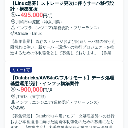
【Linux急募】ストレージ更改に伴うサーバ移行設
計・構築支援
495,000
〜
円/月
川崎市中原区（神奈川県）
インフラエンジニア
(業務委託・フリーランス)
Oracle
・
Linux
【募集背景】 既存ストレージおよび関連サーバ群の保守期
限切れに伴い、新サーバー環境への移行プロジェクトを推
進するための体制強化として募集しております。 【作業内
容】 ストレージ本体切替に伴うインフラ全体への影響整理
および設計変更を実施して頂きます。ラック実装や電源接
続などの物理作業を含むサーバ基盤の構築、サーバミドル
リモート可
ウェア（クラスタ構成など）の設計変更、Oracleデータベ
【Databricks/AWS/IaC/フルリモート】データ処理
ース環境の整備、バックアップ処理の設計・設定を担当し
基盤運用設計・インフラ構築案件
て頂きます。加えて、システム全体の観点で移行計画およ
900,000
〜
円/月
び手順書の整理を行い、機能試験・障害試験・性能試験の
江東区（東京都）
計画立案と実施、ならびに本番環境への移行作業まで一連
インフラエンジニア
(業務委託・フリーランス)
の工程をご担当頂きます。 【求める人物像】 インフラ全体
AWS
を俯瞰しながら、自ら課題を整理し設計や手順に落とし込
める方を求めております。不足しているスキルについて
【募集背景】 Databricksを用いたデータ処理基盤への移行
も、指導を受けながら主体的にキャッチアップし、着実に
および本番適用に向けた開発体制強化のための募集になり
業務を遂行して頂ける方にマッチしたポジションです。関
ます。 【作業内容】 大手自動車関連企業向けデータ処理基