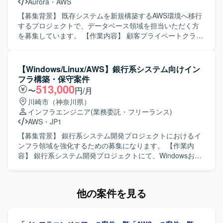
Aurora
・
AWS
ョンを図れる方を歓迎いたします。 サブリーダーとしてメ
ンバーのスケジューリングやタスク管理、課題管理を行い
【募集背景】 既存システムを新規構築するAWS環境へ移行
ながら、お客様への報告・説明も丁寧に実施できる方を想
するプロジェクトで、データベース領域を担当いただく方
定しております。 リーダーポジションにチャレンジしたい
を募集しています。 【作業内容】 顧客プライベートクラウ
意欲のある方も歓迎いたします。 【ポジションの魅力】
ド環境上の既存システムにおけるOracleデータベースを、
Oracle Cloudを中心としたクラウドインフラ領域で、プリ
AWS環境上のAmazon Aurora PostgreSQLへ移行していた
セールスから構築リーダーまで一気通貫で経験を積むこと
だきます。具体的には、OracleからAmazon Aurora
【Windows/Linux/AWS】銀行系システム向けイン
ができます。 高い要求レベルのインフラ案件に関わること
PostgreSQLへのデータベース変更に伴う設計、顧客プライ
フラ構築・保守案件
で、非機能要件設計やクラウド基盤構築のスキルを総合的
ベートクラウドからAWS環境へのデータ移行方式の検討・
513,000
〜
円/月
に高めることができます。 将来的なリーダー・マネジメン
検証および移行作業、Amazon Aurora PostgreSQLに関する
川崎市（神奈川県）
トポジションを見据えたキャリア形成にもつながる環境で
監視要件のヒアリング対応、ログローテーションなど運用
インフラエンジニア
(業務委託・フリーランス)
す。 【開発環境】 ・Oracle Cloud Infrastructure(OCI)を中
機能に関するヒアリング対応、PostgreSQLによる関連シス
AWS
・
JP1
心としたクラウド基盤 ・Oracle Database ・Linux、
テムへのデータ連携の設計などを行っていただきます。基
Windows Server ・VMware（vSphere、ESXi） ・
本設計は完了しており、詳細設計以降の工程をご担当いた
【募集背景】 銀行系システム開発プロジェクトにおけるイ
Terraform、AnsibleなどのIaCツールを利用する可能性があ
だきます。 【求める人物像】 データベースおよびクラウド
ンフラ領域を強化するための募集になります。 【作業内
ります。
技術に主体的に取り組み、自発的に課題抽出や改善提案が
容】 銀行系システム開発プロジェクトにて、Windowsおよ
できる方を求めています。関係者とのコミュニケーション
びLinuxサーバを中心としたインフラの詳細設計、構築、保
を円滑に行いながら、柔軟に対応いただける方が望ましい
守対応をご担当いただきます。AWS環境やJP1、
です。 【ポジションの魅力】 大規模なクラウド移行プロジ
Systemwalker、Symfowareなどのミドルウェアを用いた環
他の案件を見る
ェクトに参画し、OracleからAmazon Aurora PostgreSQLへ
境の構築や運用も行っていただきます。 【求める人物像】
の移行やAWS上でのDB設計・構築・移行に関する実務経験
周囲と連携しながら主体的に業務を進めていただける方を
を積むことができます。AWSの各種サービスと連携したシ
求めています。技術面に加えてコミュニケーション力を発