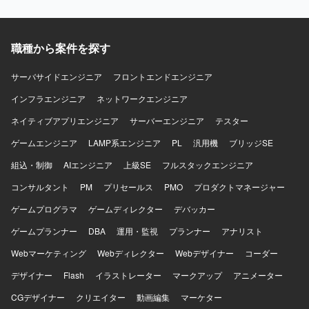
Cloud Buildを用いたCI/CDを構築しています。Terraformに
ら開発効率化に携われます。 【開発環境】 Swift、Kotlin、
よる構成管理、CrashlyticsやCloud Monitoringなどのモニタ
Go、GCP、GitHub Actions、Cloud Build、Terraform、
リング基盤、BigQueryやLooker Studioによる分析基盤、
BigQuery、Looker Studio、Claude、Codex、Cursor、
AutifyによるQA自動化、ClaudeやGitHub CopilotなどのAIツ
Gemini、GitHub Copilotを使用します。開発手法はアジャイ
職種から案件を探す
ール群、GitHub・Slack・Notion・Figmaを組み合わせたモ
ルです。
ダンな開発環境で、アジャイル開発を実践しています。
サーバサイドエンジニア
フロントエンドエンジニア
インフラエンジニア
ネットワークエンジニア
ネイティブアプリエンジニア
サーバーエンジニア
テスター
ゲームエンジニア
LAMP系エンジニア
PL
汎用機
ブリッジSE
組込・制御
AIエンジニア
上級SE
フルスタックエンジニア
コンサルタント
PM
プリセールス
PMO
プロダクトマネージャー
ゲームプログラマ
ゲームディレクター
デバッカー
ゲームプランナー
DBA
運用・監視
プランナー
アナリスト
Webマーケティング
Webディレクター
Webデザイナー
コーダー
デザイナー
Flash
イラストレーター
マークアップ
アニメーター
CGデザイナー
クリエイター
動画編集
マーケター