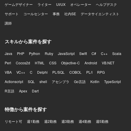
ゲームデザイナー
ライター
UI/UX
オペレーター
ヘルプデスク
サポート
コールセンター
事務
社内SE
データサイエンティスト
講師
スキルから案件を探す
Java
PHP
Python
Ruby
JavaScript
Swift
C#
C++
Scala
Perl
Cocos2d
HTML
CSS
Objective-C
Android
VB.NET
VBA
VC++
C
Delphi
PL/SQL
COBOL
PL/I
RPG
Actionscript
SQL
shell
アセンブラ
Go言語
Kotlin
TypeScript
R言語
Apex
Dart
特徴から案件を探す
リモート可
週1勤務
週2勤務
週3勤務
週4勤務
週5勤務