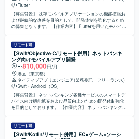
Flutter
【募集背景】 既存モバイルアプリケーションの機能拡張お
よび継続的な改善を目的として、開発体制を強化するため
の募集となります。 【作業内容】 Flutterを用いたモバイル
アプリケーションの新機能開発および運用保守を担当して
いただきます。既存のアーキテクチャに沿った設計から実
装までを一貫して対応し、コードレビューを通じた品質向
リモート可
上にも関わっていただきます。生成AIを積極的に活用し、
【Swift/Objective-C/リモート併用】ネットバンキ
ドキュメント作成やコード補助などを含む効率的な開発プ
ング向けモバイルアプリ開発
ロセスの推進にも取り組んでいただきます。 【求める人物
810,000
〜
円/月
像】 自ら課題を見つけ主体的にタスクを推進できる方を求
港区（東京都）
めています。チーム内で積極的にコミュニケーションを取
ネイティブアプリエンジニア
(業務委託・フリーランス)
りながら、質問や提案を行い、より良い開発プロセスやプ
Swift
・
Android（OS）
ロダクトづくりに貢献していただける方が望ましいです。
【ポジションの魅力】 Flutterを用いたモバイルアプリケー
【募集背景】 ネットバンキング各種サービスのスマートデ
ション開発に深く関わることができ、設計から実装、レビ
バイス向け機能拡充および品質向上のための開発体制強化
ューまで一連の工程を経験できます。生成AIを活用した開
を目的としております。 【作業内容】 ネットバンキング各
発プロセスに携わることで、新しい開発手法やツールの活
種サービスについて、スマートデバイス（iOS/Android）向
用スキルを高めることができます。 【開発環境】 Flutterを
けアプリケーションの開発を行います。詳細設計から実
中心としたモバイルアプリケーション開発環境を想定して
装、テストまで一連の工程をご担当いただきます。また、
リモート可
います。既存のアーキテクチャや開発ルールに沿って開発
開発に関連する各種ドキュメントの作成も実施いただきま
【Swift/Kotlin/リモート併用】EC×ゲーム×ソーシ
を行っていただきます。
す。 【求める人物像】 モバイルアプリ開発において主体的