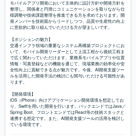
モバイルアプリ開発において主体的に設計方針や開発方針を
整理し、関係者と円滑にコミュニケーションを取りながら仕
様調整や技術課題整理を推進できる方を求めております。開
発メンバーを技術面からリードしつつ、品質や生産性の向上
に意欲的に取り組んでいただける方が望ましいです。

【ポジションの魅力】

交通インフラ領域の重要なシステム再構築プロジェクトにお
いて、モバイル開発リーダーとして上流工程から後続工程ま
で広く関わっていただけます。業務系モバイルアプリや位置
情報・写真登録などの機能を通じて、現場業務の効率化や安
全性向上に貢献できる点が魅力です。今後、AI開発支援ツー
ルを活用した開発手法の検討にも関与いただける可能性があ
ります。

【開発環境】

iOS（iPhone）向けアプリケーション開発環境を想定してお
り、Swiftを用いた開発を行います。バックエンドではJava／
Spring Boot、フロントエンドではReact等の技術スタックと
連携する想定です。また、AI開発支援ツールの活用を検討し
ている環境です。