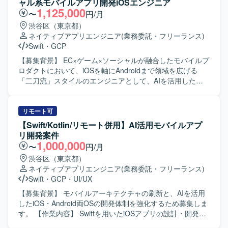
ャル系モバイルアプリ開発iOSエンジニア
に設計から実装、テストまで対応できる方を求めておりま
1,125,000
〜
円/月
す。関係者とコミュニケーションを取りながら、品質とユ
渋谷区（東京都）
ーザビリティを意識した開発ができる方を歓迎いたしま
ネイティブアプリエンジニア
(業務委託・フリーランス)
す。 【ポジションの魅力】 金融系ネットバンキングサービ
Swift
・
GCP
スの開発に関わることで、大規模なユーザーを持つサービ
スのモバイルアプリ開発経験を積むことができます。
【募集背景】 EC×ゲーム×ソーシャルが融合したモバイルプ
iOS/Androidいずれかの専門性を活かしつつ、金融ドメイン
ロダクトにおいて、iOSを軸にAndroidまで領域を広げる
の知見も深めていただけます。 【開発環境】 iOS/Android
「二刀流」スタイルのエンジニアとして、AIを活用した開
向けモバイルアプリ開発環境（Objective-C、Swiftを用いた
発体制をさらに強化していくための募集です。 【作業内
開発が想定されます）。
容】 職能混合チーム（PdM・デザイナー・エンジニア・
QA）に加わり、仕様検討からリリース・効果分析まで一貫
リモート可
してご担当いただきます。Swiftを用いたiOSアプリの設計・
【Swift/Kotlin/リモート併用】AI活用モバイルアプ
開発・保守・運用を中心に、SwiftUIによるUI実装やアーキ
リ開発案件
テクチャ設計を含めた実装・運用全般を担っていただきま
1,000,000
〜
円/月
す。あわせて、Kotlinを用いたAndroidアプリ開発にも関与
渋谷区（東京都）
し、Jetpack ComposeによるUI実装など、iOS側の知見を活
ネイティブアプリエンジニア
(業務委託・フリーランス)
かした両OSでの開発を行っていただきます。Claudeなどの
Swift
・
GCP
・
UI/UX
AIツールを活用しながら実装計画の策定、コード生成、レ
ビューの効率化を進め、モバイルアーキテクチャの設計や
【募集背景】 モバイルアーキテクチャの刷新と、AIを活用
ドメイン分離による開発並列性向上に向けた刷新を推進し
したiOS・Android両OSの開発体制を強化するため募集しま
ていただきます。また、PdM・デザイナーと連携しつつ、
す。 【作業内容】 Swiftを用いたiOSアプリの設計・開発・
事業数値やKPIに基づいた機能開発、リリース後の効果分析
保守・運用を担当します。SwiftUIによるUI実装、Kotlinを用