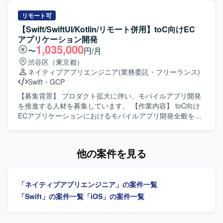
までを通してプロダクト開発全般に関わっていただきま
いたAndroidアプリ開発、AIツールを活用した実装計画・コ
す。 【求める人物像】 プロダクトのミッションやバリュー
ード生成・レビューの効率化を行います。要件定義からリ
リモート可
に共感し、EC体験の可能性に興味をお持ちの方を求めてい
リース、効果分析まで一貫して担当し、モバイルアーキテ
【Swift/SwiftUI/Kotlin/リモート併用】toC向けEC
ます。変化の大きい環境の中でも挑戦を楽しみ、ソフトウ
クチャの設計・刷新も推進します。 【求める人物像】 プロ
アプリケーション開発
ェアを軸に大きなチャレンジをしたいと考えている方にマ
ダクトの価値向上に向けて、オーナーシップを持ち挑戦を
1,035,000
〜
円/月
ッチします。事業や顧客に近い距離で数値やユーザーの声
続けられる方を求めています。変化の速い環境で、チーム
渋谷区（東京都）
を捉えながら、主体的に開発をリードしていける方を歓迎
と連携しながら成果創出に取り組める方に適したポジショ
ネイティブアプリエンジニア
(業務委託・フリーランス)
します。 【ポジションの魅力】 少数精鋭のチームにおい
ンです。 【ポジションの魅力】 モバイルアーキテクチャの
Swift
・
GCP
て、自ら設計したモバイルアーキテクチャの上でプロダク
設計や技術選定に深く関与できます。AIを活用したiOS・
トが動く手触りを持ちながら開発できる環境です。AI活用
Android両OSの開発プロセスを構築し、複雑なEC・ゲー
【募集背景】 プロダクト拡大に伴い、モバイルアプリ開発
を前提としたiOS・Android両OSの「二刀流」開発プロセス
ム・ソーシャル領域における高難度な技術課題に取り組め
を推進する人材を募集しています。 【作業内容】 toC向け
を自ら設計し、AI時代のモバイル開発の在り方を実践しな
ます。 【開発環境】 Swift、Kotlin、Go、SwiftUI、Jetpack
ECアプリケーションにおけるモバイルアプリ開発全般をご
がら探求していくことができます。EC×ゲーム×ソーシャル
Compose、Google Cloud、gRPC、Protocol Buffers、
支援いただきます。iOSおよびAndroidアプリの実装から運
が組み合わさった複雑なドメインで、高度な状態管理やパ
Bitrise、GitHub Actions、Terraform、BigQuery、Figmaな
用、アーキテクチャ刷新の主導、技術選定・設計判断を担
フォーマンス最適化に取り組むことで、エンジニアとして
どを使用します。
当していただきます。AIツールを活用した実装計画策定、
他の案件を見る
の技術力を大きく高めていただけます。 【開発環境】
コード生成、レビュー効率化にも取り組んでいただきま
Swift、Kotlin、Goを用いた開発を行い、UIフレームワーク
す。PdM・デザイナーと連携し、事業数値・KPIに基づいて
としてSwiftUIやJetpack Composeを採用しています。
開発を推進していただきます。 【求める人物像】 複雑性の
Android Architecture ComponentsやMVVMなどのアーキテ
「ネイティブアプリエンジニア」の案件一覧
高いアプリケーション開発に主体的に取り組み、関係者と
クチャを活用し、XcodeおよびAndroid Studio上で開発を進
連携しながら開発を推進できる方を求めています。 【ポジ
「Swift」の案件一覧
「iOS」の案件一覧
めます。インフラにはGoogle Cloudを用い、gRPCや
ションの魅力】 プロダクト拡大フェーズにおいて、アーキ
Protocol Buffersによる通信、BitriseやGitHub Actions、
テクチャ刷新や技術選定を主導し、AIツールも活用しなが