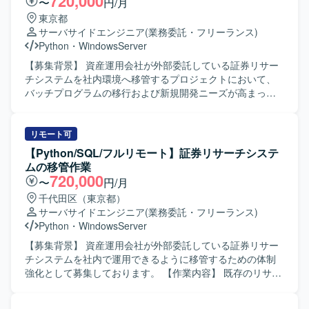
720,000
〜
円/月
東京都
サーバサイドエンジニア
(業務委託・フリーランス)
Python
・
WindowsServer
【募集背景】 資産運用会社が外部委託している証券リサー
チシステムを社内環境へ移管するプロジェクトにおいて、
バッチプログラムの移行および新規開発ニーズが高まって
いるための募集です。 【作業内容】 既存の証券リサーチシ
ステムにおけるバッチ処理の移管作業を担当していただき
ます。具体的には、Linuxサーバー上で稼働しているバッチ
リモート可
プログラムをWindowsサーバー環境へ移行し、Pythonへの
【Python/SQL/フルリモート】証券リサーチシステ
書き換え作業を行っていただきます。 既存バッチの移行に
ムの移管作業
加え、移行後システムに必要となる新規バッチの開発も担
720,000
〜
円/月
当していただきます。移行テストの計画・実施、リリース
千代田区（東京都）
作業、移行後の運用対応も含め、一連の開発ライフサイク
サーバサイドエンジニア
(業務委託・フリーランス)
ルを通じてご参画いただきます。 【求める人物像】 業務要
Python
・
WindowsServer
件に対して主体的に取り組み、責任感を持って対応してい
ただける方を求めています。進捗状況や成果物、問題発生
【募集背景】 資産運用会社が外部委託している証券リサー
時の状況について、適切なタイミングで報告・説明が行え
チシステムを社内で運用できるように移管するための体制
るコミュニケーション力をお持ちの方を歓迎いたします。
強化として募集しております。 【作業内容】 既存のリサー
株式情報を取り扱う業務であるため、高い倫理観を持ち、
チシステムにおけるバッチプログラムを、Linuxサーバーか
取り扱う情報の重要性を理解したうえで行動できる方を求
らWindowsサーバーへ移行していただきます。具体的に