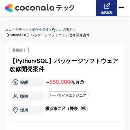
会員登録
>
>
>
ココナラテック
案件を探す
Pythonの案件
【Python/SQL】パッケージソフトウェア改修開発案件
募集終了
【Python/SQL】パッケージソフトウェア
改修開発案件
550,000
報酬
〜
円/月
サーバサイドエンジニア
職種
横浜市西区（神奈川県）
場所