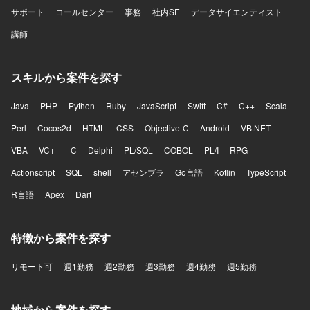
サポート
コールセンター
事務
社内SE
データサイエンティスト
講師
スキルから案件を探す
Java
PHP
Python
Ruby
JavaScript
Swift
C#
C++
Scala
Perl
Cocos2d
HTML
CSS
Objective-C
Android
VB.NET
VBA
VC++
C
Delphi
PL/SQL
COBOL
PL/I
RPG
Actionscript
SQL
shell
アセンブラ
Go言語
Kotlin
TypeScript
R言語
Apex
Dart
特徴から案件を探す
リモート可
週1勤務
週2勤務
週3勤務
週4勤務
週5勤務
地域から案件を探す