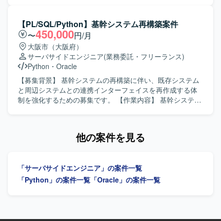
ン開発経験を積むことができます。既存システムの改善に
す。設計内容の把握から実装、動作確認まで一連の開発工
関わることで、業務理解とレガシー環境でのモダナイズに
程をお任せいたします。関係者とコミュニケーションを取
向けた知見を高めることができます。 【開発環境】 Java／
りながら、仕様調整や不具合修正にも対応いただきます。
【PL/SQL/Python】基幹システム再構築案件
Struts／JSP／JavaScript／SVF／Oracleを中心としたWeb
【求める人物像】 自立して業務を進められ、周囲と円滑に
450,000
〜
円/月
アプリケーション環境で、Eclipseを利用した開発となりま
コミュニケーションを取りながら開発を進められる方を求
大阪市（大阪府）
す。
めております。状況に応じて柔軟に対応し、既存システム
サーバサイドエンジニア
(業務委託・フリーランス)
の理解を深めながら着実に作業を進めていただける方が望
Python
・
Oracle
ましいです。 【ポジションの魅力】 既存システムの機能追
加・改修を通じて業務知識と開発スキルの双方を高めてい
【募集背景】 基幹システムの再構築に伴い、既存システム
ただけます。長期的な参画が想定されており、システム全
と周辺システムとの連携インターフェイスを再作成する体
体の構造理解を深めながら継続的に開発に携わることがで
制を強化するための募集です。 【作業内容】 基幹システム
きます。 【開発環境】 VB.NET を用いたアプリケーション
再構築プロジェクトにおいて、基幹システムと周辺システ
開発および SQL を用いたデータベース連携開発が中心とな
ムとの連携インターフェイスを再作成していただきます。
る環境です。
詳細設計から総合テストまで一連の工程を担当していただ
他の案件を見る
きます。 【求める人物像】 自ら主体的に動き、一人称で業
務を遂行できる方を求めています。不明点を能動的に確認
しながら、関係者と円滑にコミュニケーションを取りつつ
「サーバサイドエンジニア」の案件一覧
業務を進めていただける方が望ましいです。 【ポジション
の魅力】 基幹システムの再構築という大規模なプロジェク
「Python」の案件一覧
「Oracle」の案件一覧
トに参画し、周辺システムとの連携インターフェイス再構
築を通じて上流からテストまで一連の工程に携わることが
できます。長期的な参画を見据えた環境で、経験を蓄積し
ながらスキルアップを図っていただけます。 【開発環境】