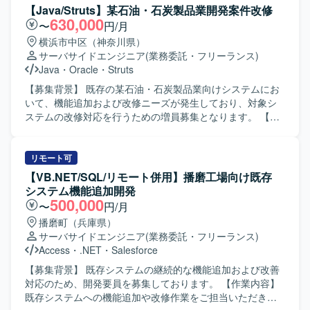
めています。 【ポジションの魅力】 証券リサーチという金
は、既存バッチのPythonへの書き換え、移行に伴うテスト
【Java/Struts】某石油・石炭製品業開発案件改修
融領域のシステムに携わることで、ドメイン知識と技術ス
の実施、リリース作業および運用対応を行っていただきま
630,000
〜
円/月
キルの両面を高めていただけます。既存システムの移管と
す。あわせて、必要に応じて新規バッチの設計・開発・テ
横浜市中区（神奈川県）
新規バッチ開発の両方を経験できるため、レガシー資産の
ストもご対応いただきます。 【求める人物像】 業務要件に
サーバサイドエンジニア
(業務委託・フリーランス)
理解からモダナイズまで、一連のプロセスを通してスキル
対して主体的かつ責任感を持って取り組んでいただける方
Java
・
Oracle
・
Struts
アップが可能です。 PythonやSQLを活用したバッチ開発に
を求めております。適切なタイミングで進捗や成果、問題
加え、生成AIの活用経験を積む機会もあり、今後のキャリ
発生時の状況を分かりやすく報告・説明できる方を歓迎い
【募集背景】 既存の某石油・石炭製品業向けシステムにお
ア形成に役立つプロジェクトとなっております。 【開発環
たします。また、株式情報を取り扱うにあたり、高い倫理
いて、機能追加および改修ニーズが発生しており、対象シ
境】 OSはWindows環境をベースとし、PythonおよびSQL
観をお持ちの方を想定しております。 【ポジションの魅
ステムの改修対応を行うための増員募集となります。 【作
を用いたバッチプログラムの開発を行います。既存のLinux
力】 証券領域におけるリサーチシステムの移管プロジェク
業内容】 既存システムに対する改修として、2機能（新規1
環境からの移管に伴い、Linux上のスクリプト資産を読み解
トに関わることで、金融ドメインの知見を深めながら、
画面、変更5画面・5帳票）の開発を担当していただきま
きながら、Windows向けに最適化した形で実装していただ
PythonやSQLを用いたバッチ開発・移行の実務経験を積む
す。Java／Struts／JSP／JavaScript／SVF／Oracleを用い
リモート可
きます。
ことができます。既存資産の移行と新規バッチ開発の双方
た設計、実装、単体テストからシステムテストまでの一連
【VB.NET/SQL/リモート併用】播磨工場向け既存
に携わることで、設計から運用まで一連のプロセスを経験
の工程をご対応いただきます。既存仕様の把握や既存コー
システム機能追加開発
できる環境です。 【開発環境】 Windowsサーバー環境上
ドの解析、帳票周りの修正・追加開発なども含まれます。
500,000
〜
円/月
で、PythonおよびSQLを用いたバッチ開発・運用を行いま
【求める人物像】 自走して設計からテストまで対応できる
播磨町（兵庫県）
す。既存環境としてLinuxサーバーも取り扱います。
方を求めております。既存システムの仕様を理解しながら
サーバサイドエンジニア
(業務委託・フリーランス)
粘り強く改修を進められる方や、関係者と円滑にコミュニ
Access
・
.NET
・
Salesforce
ケーションを取りながら業務を進められる方にマッチする
ポジションです。 【ポジションの魅力】 基幹系に近い業務
【募集背景】 既存システムの継続的な機能追加および改善
システムの改修案件であり、画面および帳票開発を通じて
対応のため、開発要員を募集しております。 【作業内容】
フロントからバックエンドまで一連のWebアプリケーショ
既存システムへの機能追加や改修作業をご担当いただきま