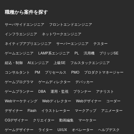
Informatica、HULFT、PL/SQL、Python、Oracleを利用し
た環境での開発となります。
職種から案件を探す
サーバサイドエンジニア
フロントエンドエンジニア
インフラエンジニア
ネットワークエンジニア
ネイティブアプリエンジニア
サーバーエンジニア
テスター
ゲームエンジニア
LAMP系エンジニア
PL
汎用機
ブリッジSE
組込・制御
AIエンジニア
上級SE
フルスタックエンジニア
コンサルタント
PM
プリセールス
PMO
プロダクトマネージャー
ゲームプログラマ
ゲームディレクター
デバッカー
ゲームプランナー
DBA
運用・監視
プランナー
アナリスト
Webマーケティング
Webディレクター
Webデザイナー
コーダー
デザイナー
Flash
イラストレーター
マークアップ
アニメーター
CGデザイナー
クリエイター
動画編集
マーケター
ゲームデザイナー
ライター
UI/UX
オペレーター
ヘルプデスク