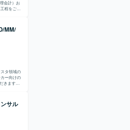
。
各工程をご担
部設計、エ
た不具合判定
解をもと
/MM/
。 【求
います。関
でいただけ
ができま
流工程から
マスタ領域の
ただきます。
推進してい
コンサル
る経験を積む
トとなります。