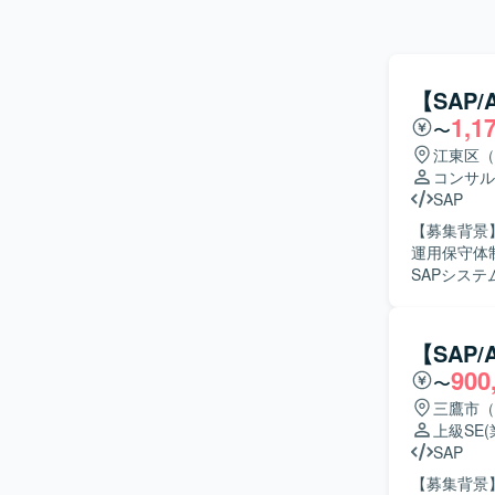
【SAP
1,1
〜
江東区（
コンサル
SAP
【募集背景
運用保守体制を強
SAPシス
原因調査お
せ内容の分
担当してい
【SAP
ます。 【求める人物像】 SAPの業務・技術両面に主体的に取り組み、関係者と円滑にコミュニ
900
〜
ケーション
し、顧客の
三鷹市（
す。 【ポジションの魅力】 複数モジュール（SD/MM/PP）に関わりながら、導入後の運用保守
上級SE
を通じてビ
SAP
計者として
【募集背景