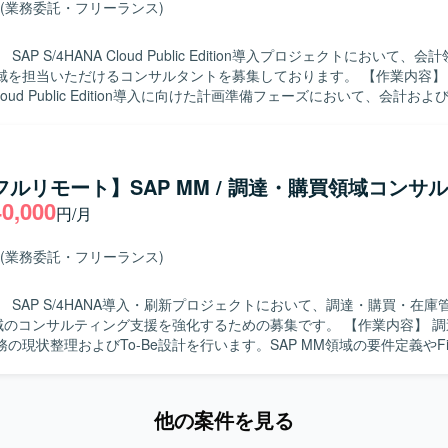
(業務委託・フリーランス)
SAP S/4HANA Cloud Public Edition導入プロジェクトにおいて、
担当いただけるコンサルタントを募集しております。 【作業内容】 SAP
 Cloud Public Edition導入に向けた計画準備フェーズにおいて、会計お
件整理やソリューション検討、関連するドキュメント作成やステークホ
求める人物像】 会計および固定資産領域の業務に精通しつ
ドERPの特性を踏まえてお客様と円滑にコミュニケーションを取りなが
す。 【ポジションの魅力】 最新のSAP S/4HANA Cloud
/フルリモート】SAP MM / 調達・購買領域コンサ
 Edition導入プロジェクトの上流フェーズから参画いただけるため、クラウド
40,000
円/月
領域の知見を深めていただくことができます。 【開発環境】 SAP S/4HANA
blic Editionを利用した環境となります。
(業務委託・フリーランス)
 SAP S/4HANA導入・刷新プロジェクトにおいて、調達・購買・在庫
コンサルティング支援を強化するための募集です。 【作業内容】 調達・購買・
の現状整理およびTo-Be設計を行います。SAP MM領域の要件定義やFit 
本側ユーザー、海外チーム、ベンダーとの英日での調整を行います。テ
きます。 【求める人物像】 調達・購買・在庫管理業務に対する理
SAP MM領域での上流工程から一連のプロセスに主体的に取り組んでい
他の案件を見る
ます。日本語と英語でのコミュニケーションに長け、国内外の関係者と
SAP S/4HANA導入・刷新という大規模かつグ