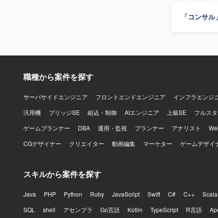
ローバルな
「コンサル
ントとして
連携知識の習得も期待できます。 【
中心としたシ
ります。
職種から案件を探す
サーバサイドエンジニア
フロントエンドエンジニア
インフラエンジ
汎用機
ブリッジSE
組込・制御
AIエンジニア
上級SE
フルスタ
ゲームプランナー
DBA
運用・監視
プランナー
アナリスト
W
CGデザイナー
クリエイター
動画編集
マーケター
ゲームデザイ
スキルから案件を探す
Java
PHP
Python
Ruby
JavaScript
Swift
C#
C++
Scala
SQL
shell
アセンブラ
Go言語
Kotlin
TypeScript
R言語
Ap