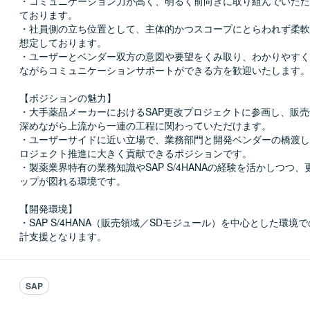
・コミュニケーション力が高く、明るく前向きに取り組んでいただ
ております。

・社員側の立ち位置として、主体的かつスコープにとらわれず柔軟
想定しております。

・ユーザーとベンダー双方の意図や要望をくみ取り、わかりやすく
ながらコミュニケーションサポートができる方を歓迎いたします。

【ポジションの魅力】

・大手薬品メーカーにおけるSAP更改プロジェクトに参画し、販
深めながら上流から一連の工程に関わっていただけます。

・ユーザーサイドに近い立場で、業務部門と開発ベンダーの橋渡し
ロジェクト推進に大きく貢献できるポジションです。

・製薬業界特有の業務知識やSAP S/4HANAの経験を活かしつつ
ップが図れる環境です。

【開発環境】

・SAP S/4HANA（販売領域／SDモジュール）を中心とした環境
計支援となります。
SAP