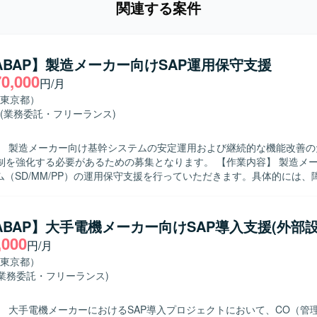
関連する案件
/ABAP】製造メーカー向けSAP運用保守支援
70,000
円/月
東京都）
(業務委託・フリーランス)
】 製造メーカー向け基幹システムの安定運用および継続的な機能改善のた
化する必要があるための募集となります。 【作業内容】 製造メーカー向け
テム（SD/MM/PP）の運用保守支援を行っていただきます。具体的には、
よび対応方針の検討、変更要求に対する要件整理や概要設計、顧客から
析および回答作成、ならびに必要に応じたABAPプログラムの改修や動
ただきます。また、関連部門との調整やドキュメント作成なども実施し
/ABAP】大手電機メーカー向けSAP導入支援(外部設
,000
円/月
を取りながら課題解決を進めていただける方を求めております。自ら状
要望を的確に理解して提案・改善に結びつけられる方にご活躍いただけ
東京都）
(業務委託・フリーランス)
ジネスプロセスの理解を深められるポジションです。コンサルタントお
、要件定義から設計・改善提案まで幅広いフェーズを経験でき、SAPス
】 大手電機メーカーにおけるSAP導入プロジェクトにおいて、CO（管