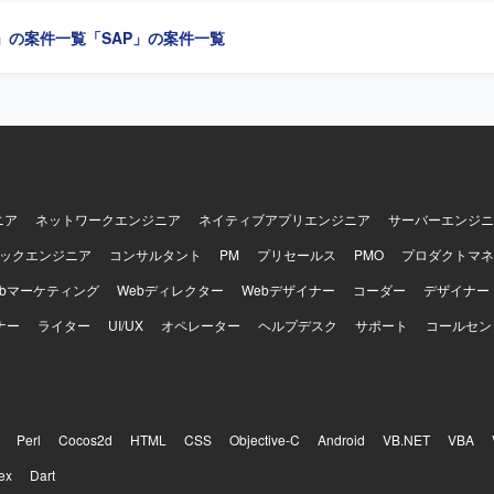
プロジェクトに参画し、調達・購買領域における専門性とバイリンガル
」の案件一覧
「SAP」の案件一覧
の経験を高めていただけます。MMリードとしてのキャリア形成や他モ
開発環境】 SAP S/4HANAまたはECC環境上でのMM領域を
ステムです。AribaやCoupaなど外部購買システムとの連携が発生す
ニア
ネットワークエンジニア
ネイティブアプリエンジニア
サーバーエンジニ
ックエンジニア
コンサルタント
PM
プリセールス
PMO
プロダクトマネ
ebマーケティング
Webディレクター
Webデザイナー
コーダー
デザイナー
ナー
ライター
UI/UX
オペレーター
ヘルプデスク
サポート
コールセン
Perl
Cocos2d
HTML
CSS
Objective-C
Android
VB.NET
VBA
ex
Dart