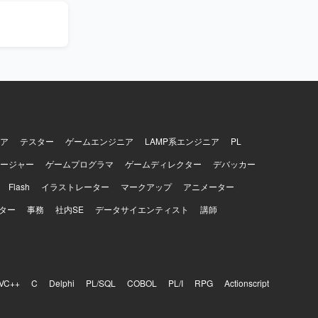
コンサルタ
ジュールとの
る可能性があ
ア
テスター
ゲームエンジニア
LAMP系エンジニア
PL
ージャー
ゲームプログラマ
ゲームディレクター
デバッカー
Flash
イラストレーター
マークアップ
アニメーター
ター
事務
社内SE
データサイエンティスト
講師
VC++
C
Delphi
PL/SQL
COBOL
PL/I
RPG
Actionscript