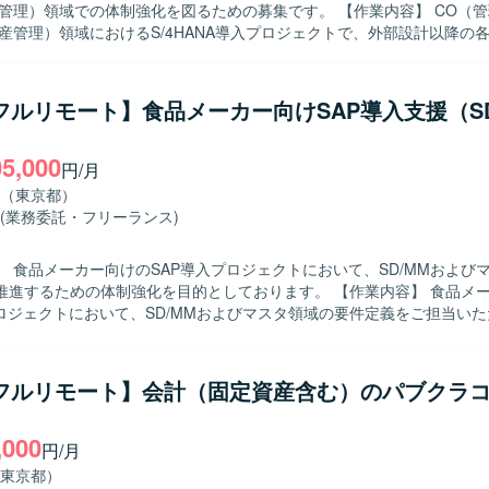
P環境上での運用保守・改修作業が中心となり、
）領域での体制強化を図るための募集です。 【作業内容】 CO（管理会計）お
よるプログラム改修および関連ドキュメントの作成を行っていただきます
生産管理）領域におけるS/4HANA導入プロジェクトで、外部設計以降の
ます。具体的には、標準機能およびアドオン機能に関する要件整理や外
の原因分析と修正方針の検討、ABAPアドオンのデバッグ結果を踏まえ
ていただきます。また、管理会計および生産管理に関する業務フロー理
/フルリモート】食品メーカー向けSAP導入支援（SD
ランザクションの確認や業務部門との認識合わせなども行っていただきます
）
】 自身のタスクに責任感を持ち、主体的に業務を遂行できる方を求めて
05,000
ミュニケーションを円滑に行いながら、課題に対して前向きに取り組ん
円/月
】 大手電機メーカー向けの大規模SAP導入案件に
（東京都）
くことで、S/4HANA環境におけるCOおよびPP領域の知見を深めること
(業務委託・フリーランス)
能とアドオン機能の両面から要件整理や設計・検証に携わることで、上
点が魅力です。 【開発環境】 SAP S/4HANA環境上でのCOおよび
】 食品メーカー向けのSAP導入プロジェクトにおいて、SD/MMおよび
ール、ABAPによるアドオン開発・デバッグを行う構成となっています。
るための体制強化を目的としております。 【作業内容】 食品メーカー向けの
プロジェクトにおいて、SD/MMおよびマスタ領域の要件定義をご担当い
整理や関係者との調整を行いながら、上流工程を中心にプロジェクトを
、主体的に上
を求めております。 【ポジションの魅力】 食品メーカー向けの大規模
/フルリモート】会計（固定資産含む）のパブクラ
プロジェクトにおいて、SD/MMおよびマスタ領域の上流工程をリードす
ことができます。 【開発環境】 SAPを中心としたERP環境での導入プロジェク
,000
円/月
東京都）