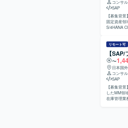
コンサル
SAP
【募集背景】 
固定資産領域を
S/4HANA
域の業務要
調整などを実施いただきます。 【
つ、クラウ
リモート可
めていただける方を求めておりま
【SAP
Public
1,4
〜
る会計・固定資産
Cloud Pu
日本国外
コンサル
SAP
【募集背景】
したMM領域の
在庫管理業務
実施し、日
移行支援にも携わっていただ
解を持ち、
を求めてい
できる方を歓迎します。 【ポジションの魅力】 