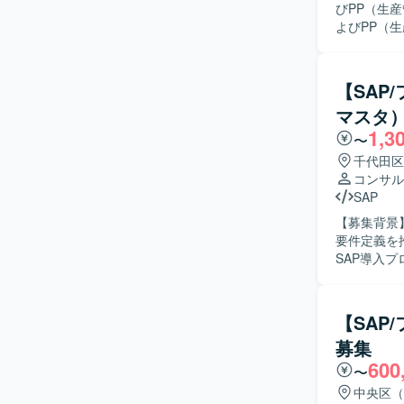
高めていただけます。 【開発環境】 SAP ER
びPP（生産管理
ABAPに
よびPP（
当いただき
ラー発生時
などを行っ
【SAP
に、関連ト
マスタ
める人物像
1,3
係者とのコ
〜
る方を歓迎いたします。 【ポジションの魅力
千代田区
参画いただ
コンサル
す。標準機
SAP
一連のプロセスを経験できる
【募集背景
PPモジュ
要件定義を推進す
SAP導入
業務要件の
ただきます。 【求める人物像】 関係者と円滑にコミュニケーションを取りながら
流工程をリードできる方
【SAP
SAP導入
募集
600
〜
中央区（