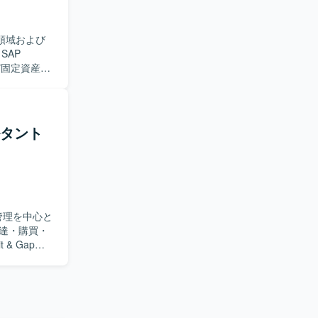
会計領域および
よび固定資産領
ルダーとの
ら業務を進
ルタント
ERPにおけ
管理を中心と
& Gapを
ストおよび
ただける方
円滑に連携