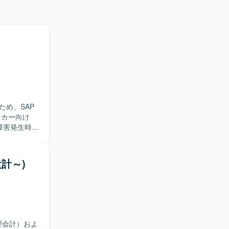
め、SAP
障害発生時の
の問い合わ
作確認などを
ていただき
計～)
況を整理
る環境で
よび概要設
キルを一層
理会計）およ