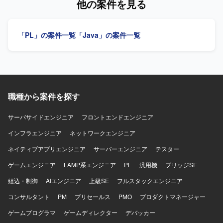
他の案件を見る
携したシステムを開発いたします。
設計などの上流工程にも携わっていただく予定です。 【求
める人物像】 Webおよびバッチ処理の開発経験があり、自
立して開発を進めることができる方を求めています。将来
「PL」の案件一覧
「Java」の案件一覧
的に要件定義や基本設計を主体的に担っていく意欲があ
り、継続的に長期参画いただける方が望ましいです。 【ポ
ジションの魅力】 ゲーム会社向けの会計モジュールという
業務寄りの領域において、開発からテスト、将来的には設
計や要件定義まで幅広い工程に関わることができます。複
数システムを横断した保守および拡張を経験できるため、
職種から案件を探す
業務知識と技術力の双方を高めていくことができます。
【開発環境】 Java、SpringBoot、MySQLを用いたWebおよ
びバッチの開発環境です。JUnitを用いたテスト実装も行い
サーバサイドエンジニア
フロントエンドエンジニア
ます。
インフラエンジニア
ネットワークエンジニア
ネイティブアプリエンジニア
サーバーエンジニア
テスター
ゲームエンジニア
LAMP系エンジニア
PL
汎用機
ブリッジSE
組込・制御
AIエンジニア
上級SE
フルスタックエンジニア
コンサルタント
PM
プリセールス
PMO
プロダクトマネージャー
ゲームプログラマ
ゲームディレクター
デバッカー