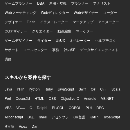
ゲームプランナー
DBA
運用・監視
プランナー
アナリスト
Webマーケティング
Webディレクター
Webデザイナー
コーダー
デザイナー
Flash
イラストレーター
マークアップ
アニメーター
CGデザイナー
クリエイター
動画編集
マーケター
ゲームデザイナー
ライター
UI/UX
オペレーター
ヘルプデスク
サポート
コールセンター
事務
社内SE
データサイエンティスト
講師
スキルから案件を探す
Java
PHP
Python
Ruby
JavaScript
Swift
C#
C++
Scala
Perl
Cocos2d
HTML
CSS
Objective-C
Android
VB.NET
VBA
VC++
C
Delphi
PL/SQL
COBOL
PL/I
RPG
Actionscript
SQL
shell
アセンブラ
Go言語
Kotlin
TypeScript
R言語
Apex
Dart