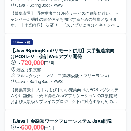
発生時の状況を分かりやすく報告・説明できる方を歓迎い
Java
・
SpringBoot
・
AWS
たします。また、株式情報を取り扱うにあたり、高い倫理
観をお持ちの方を想定しております。 【ポジションの魅
【募集背景】 通信業者向け決済サービスの刷新に伴い、キ
力】 証券領域におけるリサーチシステムの移管プロジェク
ャンペーン機能の開発体制を強化するための募集となりま
トに関わることで、金融ドメインの知見を深めながら、
す。 【作業内容】 決済サービスアプリにおけるキャンペー
PythonやSQLを用いたバッチ開発・移行の実務経験を積む
ン機能の開発を担当していただきます。ウォータフォール
ことができます。既存資産の移行と新規バッチ開発の双方
型の開発プロセスに沿って、詳細設計から製造、単体試
に携わることで、設計から運用まで一連のプロセスを経験
験、結合試験、総合試験まで一連の工程を実施していただ
リモート可
できる環境です。 【開発環境】 Windowsサーバー環境上
きます。スケジュールに応じて、結合試験フェーズや総合
【Java/SpringBoot/リモート併用】大手製造業向
で、PythonおよびSQLを用いたバッチ開発・運用を行いま
試験フェーズでの各種検証や不具合対応も行っていただき
けPOSレジ・会計Webアプリ開発
す。既存環境としてLinuxサーバーも取り扱います。
ます。 【求める人物像】 バックエンド開発における設計か
720,000
〜
円/月
ら試験まで一貫して主体的に対応できる方を求めておりま
港区（東京都）
す。チームメンバーや関係者と円滑にコミュニケーション
フルスタックエンジニア
(業務委託・フリーランス)
を取りながら、品質とスケジュールの両立を意識して取り
Java
・
SpringBoot
・
AWS
組んでいただける方が望ましいです。 【ポジションの魅
力】 大規模な決済サービスの刷新プロジェクトに参画して
【募集背景】 大手および中小小売業向けのPOSレジシステ
いただけるため、決済領域での業務知識や大規模システム
ムや店舗会計・売上管理Webアプリケーションの新規開発
開発の経験を積むことができます。詳細設計以降の工程を
および大規模リプレイスプロジェクトに対応するための募
通じて、設計力やテスト設計力を高めることができ、長期
集です。 【作業内容】 小売業のクライアントの課題やニー
的な参画により継続的なスキルアップも期待できます。
ズをヒアリングし、会計や店舗運用に関する業務フローを
【開発環境】 Java（SpringBoot）を用いたバックエンド開
整理・分析いたします。整理した内容をもとに機能要件お
【Java】金融系ワークフローシステム Java開発
発環境にて、AWS上でシステムを構築・開発していただき
よび非機能要件を定義し、要件定義書などのドキュメント
630,000
〜
円/月
ます。ウォータフォール型の開発プロセスを採用してお
に落とし込んでいただきます。システムのアーキテクチャ