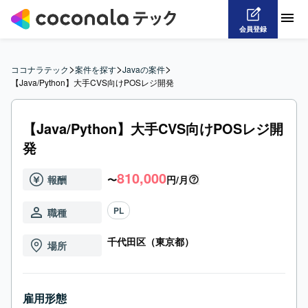
会員登録
>
>
>
ココナラテック
案件を探す
Javaの案件
【Java/Python】大手CVS向けPOSレジ開発
【Java/Python】大手CVS向けPOSレジ開
発
810,000
報酬
〜
円/月
PL
職種
千代田区（東京都）
場所
雇用形態