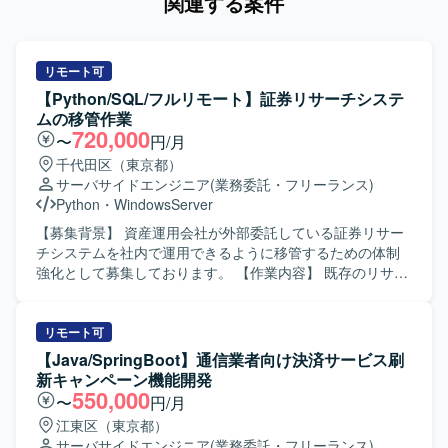
関連する案件
リモート可
【Python/SQL/フルリモート】証券リサーチシステ
ムの移管作業
720,000
〜
円/月
千代田区（東京都）
サーバサイドエンジニア
(業務委託・フリーランス)
Python
・
WindowsServer
【募集背景】 資産運用会社が外部委託している証券リサー
チシステムを社内で運用できるように移管するための体制
強化として募集しております。 【作業内容】 既存のリサー
チシステムにおけるバッチプログラムを、Linuxサーバーか
らWindowsサーバーへ移行していただきます。具体的に
は、既存バッチのPythonへの書き換え、移行に伴うテスト
リモート可
の実施、リリース作業および運用対応を行っていただきま
【Java/SpringBoot】通信業者向け決済サービス刷
す。あわせて、必要に応じて新規バッチの設計・開発・テ
新キャンペーン機能開発
ストもご対応いただきます。 【求める人物像】 業務要件に
550,000
〜
円/月
対して主体的かつ責任感を持って取り組んでいただける方
江東区（東京都）
を求めております。適切なタイミングで進捗や成果、問題
サーバサイドエンジニア
(業務委託・フリーランス)