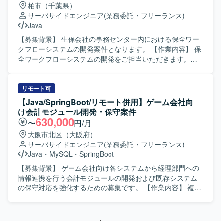
柏市（千葉県）
り、各工程ごとに成果物レビューや試験を行う体制となっ
設計やデータベース設計、API設計を行っていただきます。
サーバサイドエンジニア
(業務委託・フリーランス)
ております。
JavaおよびSpring Bootを用いてWebアプリケーションのバ
Java
ックエンドの実装を主導していただきます。AWSの各種サ
ービスを利用したクラウド環境へのデプロイやシステム連
【募集背景】 生保会社の事務センター内における保全ワー
携を行っていただきます。コードレビューや単体テスト・
クフローシステムの開発案件となります。 【作業内容】 保
結合テストの計画および実施を通じてシステムの品質を担
全ワークフローシステムの開発をご担当いただきます。
保していただきます。 【求める人物像】 小売業界の現場や
JavaでのWebシステム開発を中心に、状況に応じて新契約
会計処理への理解を深めながら、顧客との対話を通じて要
WFLや事務系システム（VBA系）の対応なども幅広く柔軟
件を整理し、自ら主体的に設計から実装、テストまで取り
にご対応いただきます。 【求める人物像】 JavaでのWebシ
リモート可
組んでいただける方を求めております。クラウド環境やド
ステム開発において、一連の工程を自走して対応できる方
【Java/SpringBoot/リモート併用】ゲーム会社向
メイン知識の習得にも前向きに取り組み、フルスタックエ
を求めております。状況に応じて周辺システムにも柔軟に
け会計モジュール開発・保守案件
ンジニアとして成長していきたい志向をお持ちの方が望ま
対応いただける方ですと望ましいです。 【ポジションの魅
630,000
〜
円/月
しいです。 【ポジションの魅力】 小売業界の現場の使いや
力】 金融系の大規模なワークフローシステム開発に携わる
大阪市北区（大阪府）
すさや正確な会計処理を支えるコアシステムに携わること
ことができ、保全業務や新契約に関連する業務知識を習得
サーバサイドエンジニア
(業務委託・フリーランス)
で、自身の開発したシステムが顧客のビジネスに貢献して
しながら、Javaを中心としたアプリケーション開発スキル
Java
・
MySQL
・
SpringBoot
いる実感を得られます。JavaとSpring Bootを用いた実装力
を高めていただけます。 【開発環境】 Javaを用いたWebシ
に加えて、顧客交渉や要件定義といった上流工程の経験、
ステム開発環境となり、状況によりVBA系の事務システム
【募集背景】 ゲーム会社向け各システムから経理部門への
さらにAWSや小売・会計に関するドメイン知識を組み合わ
にもご対応いただきます。
情報連携を行う会計モジュールの開発および既存システム
せることで、市場価値の高いフルスタックエンジニアとし
の保守対応を強化するための募集です。 【作業内容】 複数
てのキャリアを築くことができます。 【開発環境】 Javaお
システムに対する会計モジュール開発および保守対応を行
よびSpring Bootを用いたWebアプリケーション開発環境上
います。主な作業は基本設計、開発、JUnitを用いたテスト
で、AWSの各種サービスを利用したクラウドインフラと連
実装、各種テスト対応となります。今後は要件定義や基本