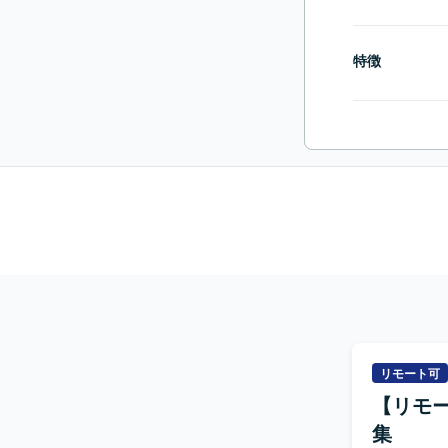
特徴
リモート可
【リモ
集