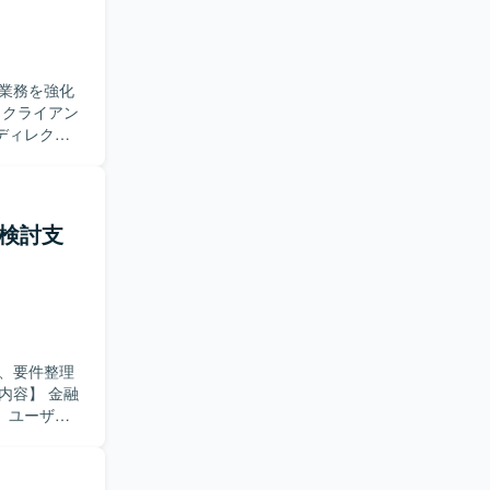
業務を強化
ディレクシ
までの各工
る方を求め
ら解決まで
礎検討支
クニカルデ
、マネジメ
す。
、要件整理
。ユーザ部
整理を行っ
推進、関係