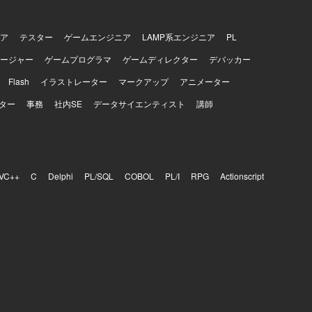
ダーとの協
マネジメン
ア
テスター
ゲームエンジニア
LAMP系エンジニア
PL
ージャー
ゲームプログラマ
ゲームディレクター
デバッカー
Flash
イラストレーター
マークアップ
アニメーター
ター
事務
社内SE
データサイエンティスト
講師
VC++
C
Delphi
PL/SQL
COBOL
PL/I
RPG
Actionscript