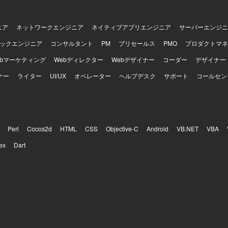
ラの導入案件に携わることができます。 複数のPMやSE部隊、外部ベン
、上流から下流まで一連の工程に関わることで、インフラプロジェクト
ていただけます。 【開発環境】 AI向けサーバーおよびストレージを
ニア
ネットワークエンジニア
ネイティブアプリエンジニア
サーバーエンジニ
インフラ環境を対象としたHW導入プロジェクトとなります。
ックエンジニア
コンサルタント
PM
プリセールス
PMO
プロダクトマネ
ebマーケティング
Webディレクター
Webデザイナー
コーダー
デザイナー
ナー
ライター
UI/UX
オペレーター
ヘルプデスク
サポート
コールセン
Perl
Cocos2d
HTML
CSS
Objective-C
Android
VB.NET
VBA
ex
Dart