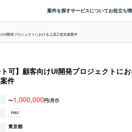
案件を探す
サービスについて
お役立ち情
けUI開発プロジェクトにおける上流工程支援案件
ト可】顧客向けUI開発プロジェクトに
援案件
1,000,000
〜
円/月
PMO
東京都