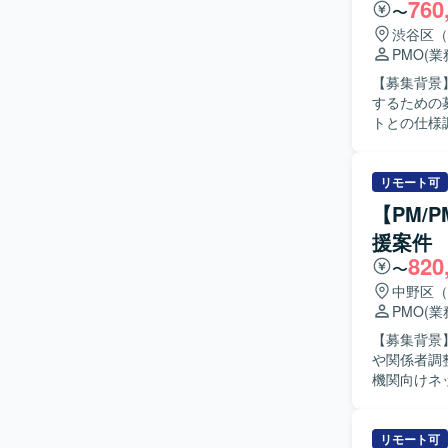
760
〜
渋谷区（
PMO
(
【募集背景
するための募集となります。 【作業
トとの仕様
ョン業務を
程における調整・管理を
ミュニケー
リモート可
ています。
【PM/
主体的に動ける方が望ましいで
援案件
領域で、ス
820
ィレクター
〜
ントおよびテクニカ
中野区（
発プロジェ
PMO
(
【募集背景
や関係者調整
機関向けネ
門を含む関
ていただき
部署との合意形
リモート可