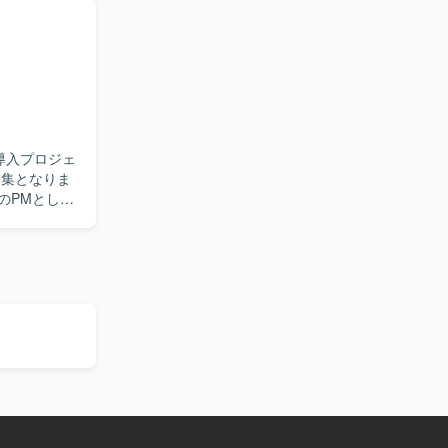
社内調整な
めておりま
いける方が
社側の立場で
ェクトをリ
導入プロジェ
方針の検討
募集となりま
ただきま
ます。 ベ
実施してい
わる各種手
いを行って
、プロジェク
携しながら大
主体的にプ
、新しい技
トレージなど