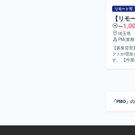
画書のレビ
どPMO業務を通
リモート可
WMSに対
【リモ
す。 関係
1,0
〜
望ましいです。 【ポジションの魅力】 グループ全体のSCM改革とい
て、中核と
埼玉県
ベンダコン
PM
(業
ードする経験を積むことがで
【募集背景
ッチ開発プ
クトが増加
に関わって
す。 【作業内容】 インフラベンダーにおける通信系顧客向けHW導入プロジェクトのPMとし
て、AI向
す。 顧客
ンダー内の
ただきます
続きをご担
いただきま
「PMO」
ト運営に必
規模プロジェクト
にコミュニ
ロジェクト
術やプロジェク
系大手顧客