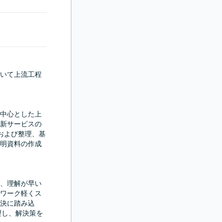
おいて上流工程
を中心とした上
新サービスの
討および整理、基
明資料の作成
、理解が早い
ワーク軽くス
決に踏み込
理し、解決策を