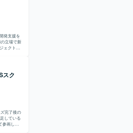
る方を求め
造的に物事
ーやステー
流工程での
って動くこ
開発支援を
キャリア形成
ジェクトに
重視される
ンダーとの
方を求めて
提案・改善
Sスク
とができま
められる環
ーズ完了後の
不足している
計書や各種計