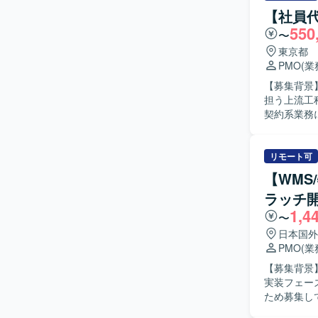
者と円滑に
【社員
ております
550
〜
を捉えられ
クホルダーと
東京都
力】 金融
PMO
(
要件整理や
【募集背景
とができる
担う上流工程の体制強
上も大きな経験となるポジシ
契約系業務
ェーズの業
おける成果
環境となり
コミュニケー
物像】 エ
リモート可
おります。
【WMS
を行っていただける方が望ま
ラッチ開
務に深く関
1,4
す。 開発
〜
境
日本国外
PMO
(
【募集背景
実装フェー
ため募集しております。 【作業内容】 事業
業務フローお