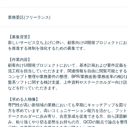
業務委託(フリーランス)
【募集背景】

新しいサービス立ち上げに伴い、顧客向けUI開発プロジェクトに
を推進する体制を強化するための募集です。

【作業内容】

顧客向けUI開発プロジェクトにおいて、基本計画および要件定義
流工程を担当していただきます。関連情報を自由に閲覧可能とする
コンセプト整理や業務要件の整理、BPR/業務改善/業務改革の検
盤系ソフトに関する検討支援、上申資料やステークホルダー向け説
などを行っていただきます。

【求める人物像】

専門性が高い新領域の業務においても早期にキャッチアップを図り
方を求めています。高いコミュニケーション能力を活かし、フット
テークホルダーに歩み寄り、合意形成を促進できる方、自ら課題解
み、粘り強くやり切る姿勢をお持ちの方、QCDの観点で論点を整