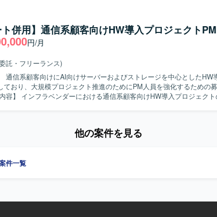
ューを実施いたします。 開発ベンダのコントロールを行い、進捗管理や
じてプロジェクトを前に進めていただきます。 【求める人物像】 物流業界や
する深い理解を持ち、主体的かつ自走的に業務を推進いただける方を求
ート併用】通信系顧客向けHW導入プロジェクトPM
者と良好なコミュニケーションを取りながら、課題を整理し解決に導いて
00,000
円/月
う戦略的な取り組みにおい
なるWMSのスクラッチ開発に上流から関わることができます。 事業会
トロールやPMOを担うことで、業務とシステムの両面から大規模プロジ
務委託・フリーランス)
きます。 【開発環境】 WMSを中心とした物流システムのスクラ
】 通信系顧客向けにAI向けサーバーおよびストレージを中心としたHW
ロジェクトとなり、上流工程やベンダコントロールを通じて設計・実装
しており、大規模プロジェクト推進のためにPM人員を強化するための
いただきます。
けサーバーおよびストレージを中心とした導入案件の管理全般をご担当い
との打ち合わせや作業日程調整、QA対応などの対外折衝を行っていただき
SE部隊との間で、作業日程およびリソースアサインの調整、課題整理を
他の案件を見る
。 搬入業者の手配やデータセンター側への入館申請など、機器搬入に関
当いただきます。 データセンターへの機器搬入および現地作業への立会
す。 各種会議資料、スケジュール表、課題管理表、QA表、議事録など
の案件一覧
要なドキュメントの作成・更新を行っていただきます。 複数のPMと連
全体の推進役として関与していただきます。 【求める人物像】 関係者と円滑
ケーションを取りながら、複数のタスクやステークホルダーを整理し、
を推進いただける方を求めています。 インフラ領域に対する関心が高く
ト規模にも柔軟に対応できる方を歓迎いたします。 【ポジションの魅力】 通信
向けの大規模プロジェクトにPMとして参画でき、AI向けサーバーやス