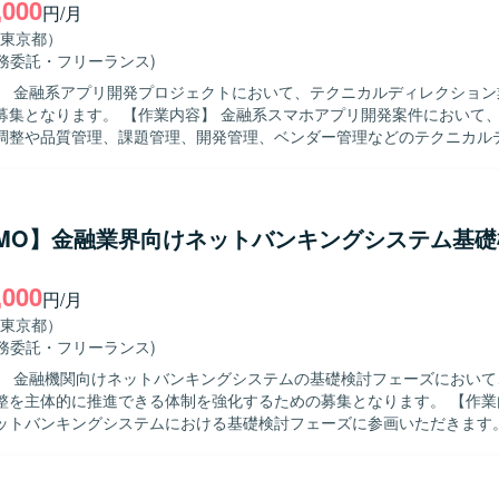
,000
円/月
東京都）
業務委託・フリーランス)
】 金融系アプリ開発プロジェクトにおいて、テクニカルディレクション
内容】 金融系スマホアプリ開発案件において、クライアン
調整や品質管理、課題管理、開発管理、ベンダー管理などのテクニカル
ご担当いただきます。開発標準に則ったプロジェクト進行や、リリース
行っていただきます。 【求める人物像】 ステークホルダーと円滑にコ
ションを取りながら、複数の関係者を巻き込みプロジェクトを推進でき
スマホアプリ開発の工程やリリースフローへの理解があり、課題発見か
PMO】金融業界向けネットバンキングシステム基
す。 【ポジションの魅力】 金融系という高い品質が求められる
マホアプリ開発プロジェクトの上流工程から関わることができます。テ
,000
として、仕様調整からベンダーコントロールまで一貫して携わることで
円/月
ル両面の経験を積むことができます。 【開発環境】 金融系スマホアプリ開
東京都）
クトにおける開発標準やドキュメント整備が行われている環境となりま
業務委託・フリーランス)
】 金融機関向けネットバンキングシステムの基礎検討フェーズにおいて
を主体的に推進できる体制を強化するための募集となります。 【作業内容】 金融
ットバンキングシステムにおける基礎検討フェーズに参画いただきます
係者とのコミュニケーションを通じて、業務要件の整理や課題の抽出・
ます。また、業務遂行責任者として、要件定義に向けた論点整理や検討
成支援など、上流工程全般をリードしていただきます。 【求める人物像】 関係