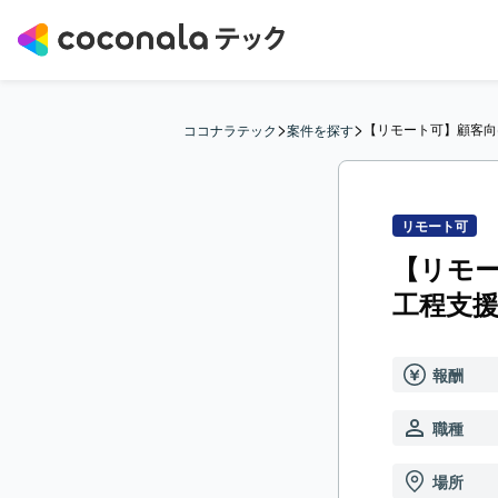
>
>
【リモート可】顧客向
ココナラテック
案件を探す
リモート可
【リモー
工程支
報酬
職種
場所