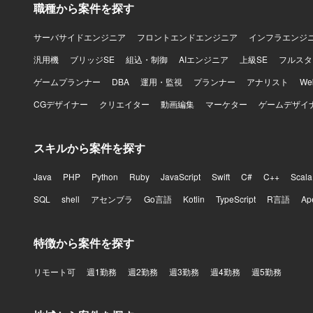
職種から案件を探す
先端インフ
働を通じて
トのスキルを幅広く伸ばし
サーバサイドエンジニア
フロントエンドエンジニア
インフラエンジ
中心とした
汎用機
ブリッジSE
組込・制御
AIエンジニア
上級SE
フルスタ
ゲームプランナー
DBA
運用・監視
プランナー
アナリスト
W
CGデザイナー
クリエイター
動画編集
マーケター
ゲームデザイ
スキルから案件を探す
Java
PHP
Python
Ruby
JavaScript
Swift
C#
C++
Scala
SQL
shell
アセンブラ
Go言語
Kotlin
TypeScript
R言語
Ap
特徴から案件を探す
リモート可
週1勤務
週2勤務
週3勤務
週4勤務
週5勤務