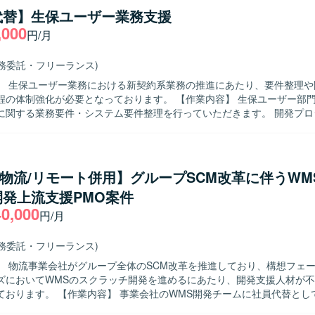
コミュニケーションを取りながら、主体的に検討をリードしていただけ
代替】生保ユーザー業務支援
。金融業界の業務知見を活かしつつ、論点整理や資料作成を通じて、構
,000
円/月
る方が望ましいです。また、自立して業務を推進しつつ、チームメンバ
協調してプロジェクトを前進させられる方を歓迎いたします。 【ポジションの魅
業界向けの大規模システムにおいて、基礎検討から携わることができ、上
業務委託・フリーランス)
企画検討の経験を深めていただけます。業務遂行責任者として裁量を持
】 生保ユーザー業務における新契約系業務の推進にあたり、要件整理や
ため、PM／PMOや上流工程のスキルをさらに強化したい方にとって、
化が必要となっております。 【作業内容】 生保ユーザー部門の立場で新
ョンです。 【開発環境】 本案件は主に基礎検討および要件整理フ
に関する業務要件・システム要件整理を行っていただきます。 開発プロ
務となるため、特定の技術スタックよりも業務知見と上流工程スキルが
物レビューなど、上流工程の開発支援を実施していただきます。 開発ベ
ます。
ションを通じて、進捗や品質のコントロールを行っていただきます。 【求める人
ンドユーザーとの折衝を主体的に進められるコミュニケーション力の高い
 業務観点とシステム観点の双方から課題を捉え、自ら情報収集しながら
/物流/リモート併用】グループSCM改革に伴うWM
しいです。 【ポジションの魅力】 ユーザー側の立場で新契約系業
発上流支援PMO案件
わりながら、要件定義やレビューなど上流工程に特化して経験を積むこ
40,000
ベンダーとの連携を通じて、業務知見とシステム知見の両面でスキルを高
円/月
です。 【開発環境】 開発言語などの技術要素については確認中です。
業務委託・フリーランス)
】 物流事業会社がグループ全体のSCM改革を推進しており、構想フェ
ズにおいてWMSのスクラッチ開発を進めるにあたり、開発支援人材が
会社のWMS開発チームに社員代替として参画し、
よびWMSのAsIs／ToBe整理を行います。 要件定義をリードし、設