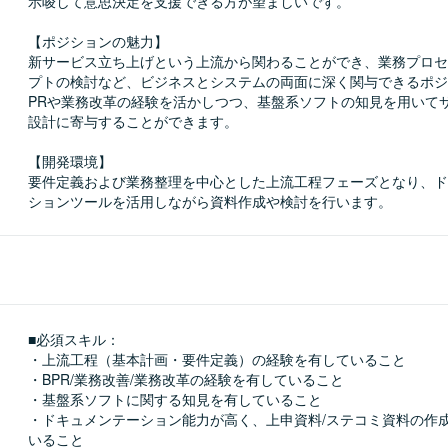
示唆して意思決定を支援できる方が望ましいです。

【ポジションの魅力】

新サービス立ち上げという上流から関わることができ、業務プロセ
プトの検討など、ビジネスとシステムの両面に深く関与できるポジ
PRや業務改革の経験を活かしつつ、基盤系ソフトの知見を用いて
設計に寄与することができます。

【開発環境】

要件定義および業務整理を中心とした上流工程フェーズとなり、ド
ションツールを活用しながら資料作成や検討を行います。
■必須スキル：
・上流工程（基本計画・要件定義）の経験を有していること

・BPR/業務改善/業務改革の経験を有していること

・基盤系ソフトに関する知見を有していること

・ドキュメンテーション能力が高く、上申資料/ステコミ資料の作
いること