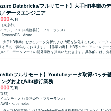
Azure Databricks/フルリモート】大手HR事業
発／データエンジニア
,000
円/月
（東京都）
イエンティスト
(業務委託・フリーランス)
・
DynamoDB
・
Azure
】 大手HR事業におけるデータ分析および活用を強化するため、データ
しております。 【作業内容】 HR系クライアントのデータマネジメ
おいて、データマートの開発業務を担当いただきます。具体的には、分
ワークフローの開発・保守運用、データマートの開発・保守運用、デー
どを実施していただきます。データエンジニアとしてデータマート開発
いただきつつ、データ要件の定義や必要に応じた調査業務も一部お任せ
hon/dbt/フルリモート】Youtubeデータ取得バッ
を推進できる方を求めております。また、周囲と適切にコミュニケーシ
ングおよびdbt移行業務
な課題を整理し、解決に導くスタンスをお持ちの方が望ましいです。 【ポジショ
,000
 大手HR事業のデータ分析・活用プロジェクトに参画し、クラウドDWH
円/月
術を用いたデータマート開発に携わることができます。多様なデータソ
京都）
量データのハンドリングやワークフロー構築を通じて、データエンジニ
イエンティスト
(業務委託・フリーランス)
きるポジションです。 【開発環境】 インフラはAzureをメインに、
・
AWS
・
Kubernetes
gle Cloudを利用しております。データベースとしてAzure Databricks、A
 ライブ配信事業におけるYoutubeデータ取得基盤のリファクタリングお