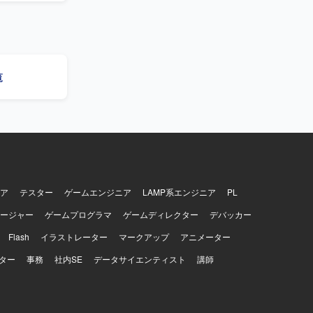
加え、従来
レッジ基盤
活用基盤の
績がある環
用基盤の構
ができま
ジニアリン
ただける方
覧
ラストラクチャは
ーム構築に
構成管理を行って
ており、
などを用いたデー
usiness、
ア
テスター
ゲームエンジニア
LAMP系エンジニア
PL
ージャー
ゲームプログラマ
ゲームディレクター
デバッカー
Flash
イラストレーター
マークアップ
アニメーター
ター
事務
社内SE
データサイエンティスト
講師