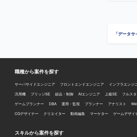
模データ処
の立ち上げ
型データウ
構築といっ
高度化を推
境で、プロ
築を推進していただきます。 【求め
す。データ
主体的に取
グの経験を積める点も魅力です。 【開発
「データサ
を求めています。 【ポジションの魅力】 製薬業向けのデー
い、Front
ウェアハウ
AWSを中心に
関わることが
おります。周辺
AWS、Snow
OpenAI AP
タプラット
Devin
職種から案件を探す
サーバサイドエンジニア
フロントエンドエンジニア
インフラエンジ
汎用機
ブリッジSE
組込・制御
AIエンジニア
上級SE
フルスタ
ゲームプランナー
DBA
運用・監視
プランナー
アナリスト
W
CGデザイナー
クリエイター
動画編集
マーケター
ゲームデザイ
スキルから案件を探す