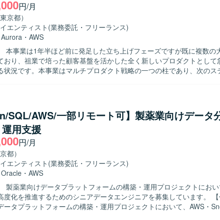
,000
案を行います。 ・分析ツールを用いたデータの可視化と運用を行います
円/月
発見と提案を行います。 ・統計解析や機械学習の専門知識を活かしたモ
東京都）
イエンティスト
(業務委託・フリーランス)
来的にデータ分析に強みを持つゲームプロデューサーや事業責任者を目
・
Aurora
・
AWS
ります。ゲームが好きで、データを通じてプロダクト価値向上に貢献し
】 本事業は1年半ほど前に発足した立ち上げフェーズですが既に複数の
す。 【ポジションの魅力】 大型タイトルを継続的に創出する体
ており、祖業で培った顧客基盤を活かした全く新しいプロダクトとして
オリジナルIPと有力IPの両軸で多様なゲームプロジェクトに関わること
る状況です。本事業はマルチプロダクト戦略の一つの柱であり、次のス
ら運用、海外展開まで一気通貫で携わることができ、ヒットさせるため
ェーズを迎えているため、技術的知見をベースに開発プロセス全体を俯
の観点から徹底的に追求できます。約5,000名規模の開発体制と高度な
求めております。 【作業内容】 企業が保有する文章データをAIで構
がら、長期的にヒットタイトルの創出に貢献できる環境です。チームの
自のナレッジベースとして活用できるプロダクトの開発に参画いただき
活発で、大きな裁量を持って挑戦できるカルチャーの中で、事業成長と
情や要望を含めた分析可能な形に変換し、業界・企業特有の文脈を理解
 【開発環境】 ゲーム開発に必要な機材や技術投資が積極的に
hon/SQL/AWS/一部リモート可】製薬業向けデー
ような仕組みを構築していただきます。蓄積されたデータをもとにAIが
り、希望に応じて最適な開発環境が整備されます。社員食堂やカフェ、
・運用支援
トナーとして機能し、製品開発やマーケティング戦略の意思決定を支援
ースなどを備えたオフィスで、快適な業務環境が用意されています。ま
,000
関わっていただきます。顧客のデータ活用を支援するため、データ基盤
イルストンに応じた有給奨励日や社員旅行など、リフレッシュを兼ねた
円/月
ュボードの実装まで一貫して推進し、Bizチーム・プロダクトチーム・ユ
います。
京都）
仮説検証を繰り返し、分析基盤や可視化環境を構築していただきます。 【求め
イエンティスト
(業務委託・フリーランス)
データ基盤およびBI領域において高い実践力を持ち、分析要件からデータ
・
Oracle
・
AWS
を求めております。データ品質や保守性を考慮した設計ができ、ユーザ
】 製薬業向けデータプラットフォームの構築・運用プロジェクトにおい
データを通じて意思決定を支援できる方が望ましいです。エンドユーザ
度化を推進するためのシニアデータエンジニアを募集しています。 【作業内容】
ドを設計でき、変化を楽しみつつ要件が固まっていない環境でも前向き
ータプラットフォームの構築・運用プロジェクトにおいて、AWS・Snow
をお持ちの方を歓迎いたします。Biz、PdM、エンジニアと協働しなが
タパイプラインの設計・開発・最適化を担当していただきます。SQLを
視しております。 【ポジションの魅力】 生成AIを活用した新規事業