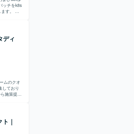
ります。コミュ
ます。 ・
ubeの既存
 ・バッチ
を求めてお
タディ
に関わる経験
・GitHub
ームのクオ
集しており
作成を行いま
析、イベン
shや一部
長シミュレー
ダクト｜
他社サービ
結果に基づ