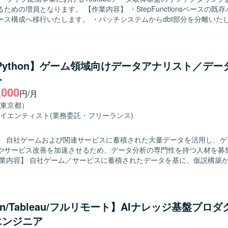
t、BigQueryを使用し、ワークフローにはAirflowおよびdbtを採用してお
。 【作業内容】 ・StepFunctionsベースの既存バッチをk8s
はOutlook、Teams、Slack、Backlogを利用しております。
ース構成へ移行いたします。 ・バッチシステムからdbt部分を分離いたし
の処理フローを整理し、運用負荷軽減と可読性向上を図ります。 ・Yout
業を行います。 ・新バッチの設計および開発を行います。 【求める人物像】 ・
ムの構造を理解しながら主体的に改善提案ができる方を求めております。
タ基盤に関する知見を活かし、周囲と連携しながら業務を進められる方
/Python】ゲーム領域向けデータアナリスト／デー
ー
きます。 ・k8sコンテナベース構成やdbtなどモダンなデータ基盤技術
,000
を積むことができます。 【開発環境】 ・Python ・dbt ・AWS ・k8sコンテナ基盤 
円/月
東京都）
イエンティスト
(業務委託・フリーランス)
】 自社ゲームおよび関連サービスに蓄積された大量データを活用し、ゲ
やサービス改善を加速させるため、データ分析の専門性を持つ人材を募
て担当していただきます。 ・SQLを用いたデータ集計およびレポート
ーシャルゲームに対する課題発見や施策検証を実施し、離脱・課金要因分
ット分析（言語解析やChatGptなどによる要約）を行います。 ・Reda
litを用いたダッシュボード作成を行います。 ・バトルシミュレーターや成
hon/Tableau/フルリモート】AIナレッジ基盤プロ
チングアルゴリズムなどのシミュレーション関連の分析を行います。 ・
エンジニア
を用いた市場分析を行います。 ・社内の様々なスタッフに対して、分析