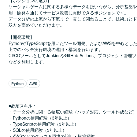
【ポジションの魅力】

ソーシャルゲームに関する多様なデータを扱いながら、分析基盤や
用・開発を通じてサービス改善に貢献できるポジションです。

データ分析の上流から下流まで一貫して関わることで、技術力とド
双方を高めていただけます。

【開発環境】

PythonやTypeScriptを用いたツール開発、およびAWSを中心と
上でのバッチ実行環境の運用・構築を行います。

CI/CDツールとしてJenkinsやGitHub Actions、プロジェクト管理
などを利用します。
Python
AWS
■必須スキル：
・データ分析に関する幅広い経験（バッチ対応、ツール作成など）

・Pythonの使用経験（3年以上）

・TypeScriptの使用経験（3年以上）

・SQLの使用経験（3年以上）

・AWSなどのクラウド環境の設計・構築経験
