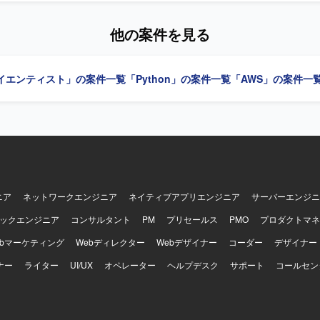
理、データパイプラインの構築・運用、システム間データ連携の実現に
に中核メンバーとして関わることができ、定性データの高度な活用やナ
ェアハウスとモダンデータスタック双方の知見を活かしながら、データ
た先進的なテーマに取り組んでいただけます。複数の大企業との契約実
他の案件を見る
進していただきます。関係者と連携しながらデータ統合およびデータ活
ダクトの成長とともに自身の技術的・ビジネス的なスキルを高めること
る人物像】 大規模データ処理やデータパイプライン設計に
基盤構築から可視化まで一気通貫で関与できるため、広範なデータエン
り組み、関係者と連携しながらデータ活用基盤の高度化をリードしてい
環境】 BackendではPythonやFastAPI、Prefectを用
イエンティスト」の案件一覧
「Python」の案件一覧
「AWS」の案件一
タ分析基盤において、従来型データ
endではTypescriptおよびReact Routerを採用しております。インフ
スとモダンデータスタックを組み合わせた先進的なデータプラットフォ
Fargate、Aurora、S3、ElastiCacheなどを利用し、Terraformで
でき、データエンジニアとしての専門性を高めていただけます。 【開発環境】
ツールとしてGithub、Slack、Notion、Datadog、Linearを活用し
flake、Databricks、DBT、Fivetran、Oracle、Python、PL/SQL
IやAnthropic APIなどの生成AI関連サービスや、Github Copilot、Cursor B
フォーム環境です。
などの開発支援ツールも積極的に利用できる環境です。
ニア
ネットワークエンジニア
ネイティブアプリエンジニア
サーバーエンジニ
ックエンジニア
コンサルタント
PM
プリセールス
PMO
プロダクトマネ
ebマーケティング
Webディレクター
Webデザイナー
コーダー
デザイナー
ナー
ライター
UI/UX
オペレーター
ヘルプデスク
サポート
コールセン