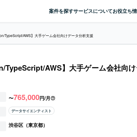
案件を探す
サービスについて
お役立ち情
hon/TypeScript/AWS】大手ゲーム会社向けデータ分析支援
on/TypeScript/AWS】大手ゲーム会社
765,000
〜
円/月
データサイエンティスト
渋谷区（東京都）