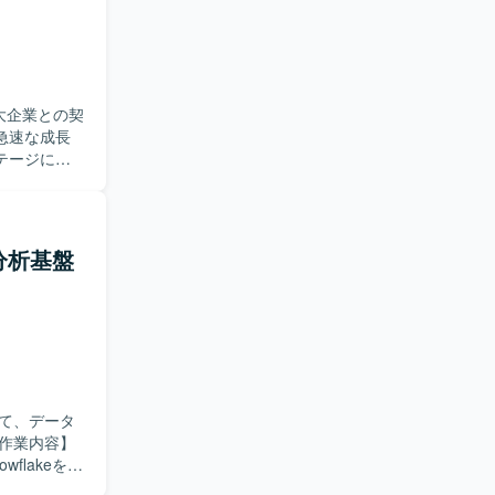
。 ・新しい
デリングを
指したい方
たいという
大企業との契
急速な成長
ができます。
テージに向
に何が必要
瞰しプロジ
運用ノウハウ
枠を越えて
ます。定性
個人の成長
した分析が
タ分析基盤
ディスカッ
リラクゼー
する機能の
た、プロジ
の構築から
取り組みも
ーザー企業と
る
モデルを設
ー価値を重
て、データ
ー視点でダ
に推進でき
flakeを活
らプロジェク
用いた大規