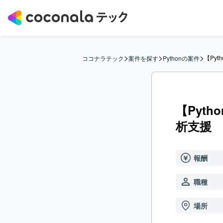
>
>
>
【Pyt
ココナラテック
案件を探す
Pythonの案件
【Pyth
析支援
報酬
職種
場所