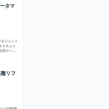
のデータマ
マネジメント
析用データ
タに関わる
実装をメイ
いたしま
チ基盤リフ
ョンをとり
や最新のデ
ースを扱う
アとしての
mazon
よびdbt移