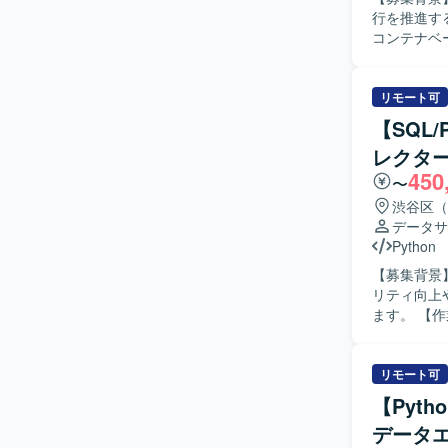
Redshif
行を推進するための増員となります
ニケーションに
コンテナベ
既存バッチ
バッチの保守作
既存システ
リモート可
処理やデー
【SQL
ります。 【ポジションの魅力】 ・ライブ配信事業におけるデータ基盤の中核部分の改善に携わ
レクタ
ることがで
450
〜
渋谷区（
データサ
Python
【募集背景
リティ向上
ます。 【作業内容】 自社ゲーム／サービスに蓄積されたデータを基に、仮説構築から施策提案
まで一貫し
す。 ・ソ
ト分析、チャ
リモート可
Stream
【Pyt
ター、マッ
データ
スのデータ