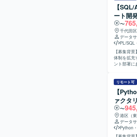
【SQL/
ート開
765
〜
千代田区
データサ
PL/SQL
【募集背景
体制を拡充する目的で募集
ント部署に
基盤および
各種調査な
ンにご担当
リモート可
す。 【求める人物像】 自らドメイン知識などの情報収集を行い、主体的にデータエンジニアと
【Pyt
しての業務
ァクタリ
ながら抽象的
945
ンの魅力】
〜
ータ基盤技
港区（東
環境で、大
データサ
専門性を高めることがで
Python
AWSやGoo
【募集背景】