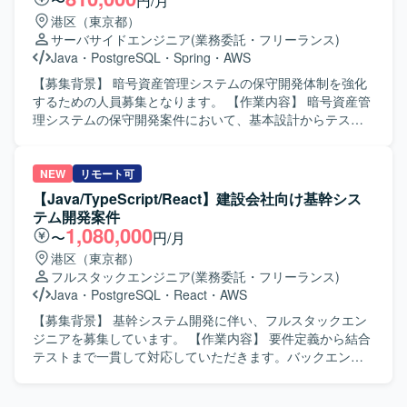
〜
円/月
TerraformやCDKなどのIaCを活用した構成管理を行いま
経験値が高く、顧客要件ヒアリングの場で技術的な観点か
港区（東京都）
す。 また、CMSの導入や外部API・サービスとの連携も行
ら提案や検証ができるコミュニケーション力の高い方を歓
サーバサイドエンジニア
(業務委託・フリーランス)
っております。
迎いたします。 【ポジションの魅力】 AWS上での生成AIシ
Java
・
PostgreSQL
・
Spring
・
AWS
ステム開発に要件定義段階から参画でき、ReactやJava、
Pythonを用いたフロントエンド・バックエンド双方の経験
【募集背景】 暗号資産管理システムの保守開発体制を強化
を積むことができます。RAGやプロンプトチューニング、
するための人員募集となります。 【作業内容】 暗号資産管
AWS Bedrock などの最新AIサービスを活用した開発経験を
理システムの保守開発案件において、基本設計からテスト
深められる環境です。 【開発環境】 AWS環境上での開発と
までの工程をご担当頂きます。既存機能の改修および新規
なり、React、Java、Python などを用いて生成AIシステム
機能追加に関する設計、実装、テストを行って頂きます。
の新規開発を行います。RAG や AWS Bedrock、Knowledge
【求める人物像】 前向きで、キャッチアップや技術向上に
NEW
リモート可
Base などのAI関連サービスを活用した開発も行っていきま
積極的な方を求めております。 【ポジションの魅力】 金融
【Java/TypeScript/React】建設会社向け基幹シス
す。
業界向けの暗号資産管理システムに携わることで、金融×暗
テム開発案件
号資産領域の知見を深めながら、バックエンドからフロン
1,080,000
〜
円/月
トエンドまで幅広い開発経験を積むことができます。 【開
港区（東京都）
発環境】 Java、Spring、Javascript、JSP、React.js、
フルスタックエンジニア
(業務委託・フリーランス)
PostgreSQL、git、AWS等の環境で開発を行います。
Java
・
PostgreSQL
・
React
・
AWS
【募集背景】 基幹システム開発に伴い、フルスタックエン
ジニアを募集しています。 【作業内容】 要件定義から結合
テストまで一貫して対応していただきます。バックエンド
およびフロントエンドの開発をご担当いただきます。 【求
める人物像】 前向きにキャッチアップや技術向上に取り組