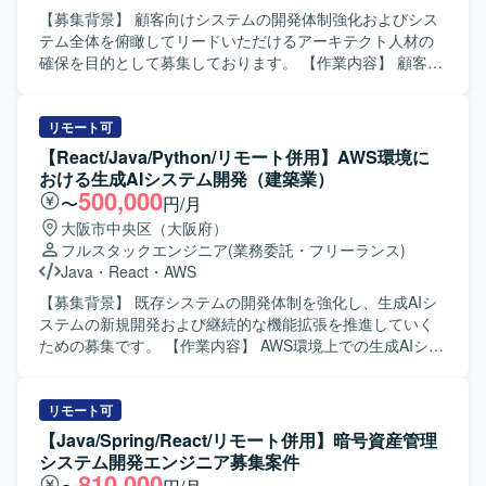
画立案から設計・開発まで一貫して携わることで、プロダ
【募集背景】 顧客向けシステムの開発体制強化およびシス
クト全体への影響度が高いポジションです。 ・物流DXとい
テム全体を俯瞰してリードいただけるアーキテクト人材の
う成長領域でサービス改善・拡張の経験を積むことができ
確保を目的として募集しております。 【作業内容】 顧客向
ます。 【開発環境】 ・バックエンド：Java(Spring Boot)も
けシステムにおいて、要件定義、アーキテクチャ設計、見
しくはKotlin ・フロントエンド：TypeScriptもしくは
積もり作成から、フロントエンド・バックエンドの実装、
JavaScript、Vue.js
インフラ構築、運用フェーズの改善まで一気通貫で担当い
リモート可
ただきます。 フロントエンドからインフラまでシステム全
【React/Java/Python/リモート併用】AWS環境に
体を俯瞰し、技術選定の判断や技術的負債の解消、顧客へ
おける生成AIシステム開発（建築業）
の技術提案などを主導していただきます。 【求める人物
500,000
〜
円/月
像】 システム全体を俯瞰しながら、フロントエンドからバ
大阪市中央区（大阪府）
ックエンド、インフラまで一貫して主体的に関わることが
フルスタックエンジニア
(業務委託・フリーランス)
できる方を求めております。 顧客とのコミュニケーション
Java
・
React
・
AWS
を通じて技術提案を行い、技術的負債の解消や継続的な改
善をリードしていただける方が望ましいです。 【ポジショ
【募集背景】 既存システムの開発体制を強化し、生成AIシ
ンの魅力】 フロントエンドからインフラまで幅広い技術領
ステムの新規開発および継続的な機能拡張を推進していく
域に関わりながら、アーキテクトとして技術選定やシステ
ための募集です。 【作業内容】 AWS環境上での生成AIシス
ム全体設計を主導できるポジションです。 複数のクラウド
テム開発として、要件確認から基本設計、詳細設計、開
サービスやモダンなフロントエンド技術を活用しつつ、運
発、テストまで一貫してご対応いただきます。顧客要件の
用改善まで含めた一気通貫の経験を積むことができます。
ヒアリングを行いながら、技術的観点からの検証や新規開
リモート可
【開発環境】 フロントエンドはReactやVue.js等を用い、バ
発における設計・実装・テストを推進していただきます。
【Java/Spring/React/リモート併用】暗号資産管理
ックエンドではAPI設計・実装を行います。 インフラおよび
【求める人物像】 要件確認からテストまで一連の工程を主
システム開発エンジニア募集案件
基盤にはAWS、GCP、Azureのいずれかを利用し、
体的にリードできる方を求めています。新規開発における
810,000