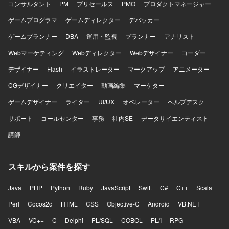
コンサルタント
PM
プリセールス
PMO
プロダクトマネージャー
ゲームプログラマ
ゲームディレクター
デバッカー
ゲームプランナー
DBA
運用・監視
プランナー
アナリスト
Webマーケティング
Webディレクター
Webデザイナー
コーダー
デザイナー
Flash
イラストレーター
マークアップ
アニメーター
CGデザイナー
クリエイター
動画編集
マーケター
ゲームデザイナー
ライター
UI/UX
オペレーター
ヘルプデスク
サポート
コールセンター
事務
社内SE
データサイエンティスト
講師
スキルから案件を探す
Java
PHP
Python
Ruby
JavaScript
Swift
C#
C++
Scala
Perl
Cocos2d
HTML
CSS
Objective-C
Android
VB.NET
VBA
VC++
C
Delphi
PL/SQL
COBOL
PL/I
RPG