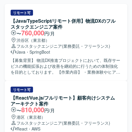
リモート可
【Java/TypeScript/リモート併用】物流DXのフル
スタックエンジニア案件
760,000
〜
円/月
渋谷区（東京都）
フルスタックエンジニア
(業務委託・フリーランス)
Java
・
SpringBoot
【募集背景】 物流DX推進プロジェクトにおいて、既存サー
ビスの機能拡張および改善を継続的に行うための体制強化
を目的としております。 【作業内容】 ・業務体験やヒアリ
ング等を通じた業務理解および課題抽出を行っていただき
ます。 ・既存の求荷求車サービスに対する追加機能の設計
および開発を担当していただきます。 ・既存サービスの継
リモート可
続的な改善および機能拡張開発を一貫してご担当いただき
【React/Vue.js/フルリモート】顧客向けシステム
ます。 ・企画立案から機能設計、実装、リリースまでの一
アーキテクト案件
連の工程に関わっていただきます。 【求める人物像】 ・業
810,000
〜
円/月
務理解を深めながら課題を自ら抽出し、主体的に企画や改
港区（東京都）
善提案ができる方を求めております。 ・バックエンドおよ
フルスタックエンジニア
(業務委託・フリーランス)
びフロントエンドの両面からサービスを成長させていく意
React
・
AWS
欲のある方を歓迎いたします。 【ポジションの魅力】 ・企