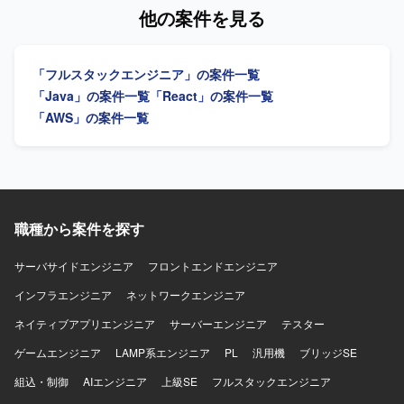
める方を求めています。 【ポジションの魅力】 要件定義か
他の案件を見る
ら結合テストまで、システム開発の一連の工程に携わるこ
とができます。 【開発環境】 バックエンドは
Java（SpringBoot）、フロントエンドは
「フルスタックエンジニア」の案件一覧
TypeScript（React）、インフラはAWS、データベースは
PostgreSQLを使用します。
「Java」の案件一覧
「React」の案件一覧
「AWS」の案件一覧
職種から案件を探す
サーバサイドエンジニア
フロントエンドエンジニア
インフラエンジニア
ネットワークエンジニア
ネイティブアプリエンジニア
サーバーエンジニア
テスター
ゲームエンジニア
LAMP系エンジニア
PL
汎用機
ブリッジSE
組込・制御
AIエンジニア
上級SE
フルスタックエンジニア