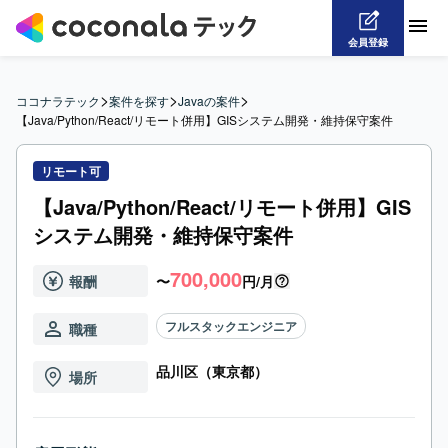
会員登録
>
>
>
ココナラテック
案件を探す
Javaの案件
【Java/Python/React/リモート併用】GISシステム開発・維持保守案件
リモート可
【Java/Python/React/リモート併用】GIS
システム開発・維持保守案件
700,000
報酬
〜
円/月
フルスタックエンジニア
職種
品川区（東京都）
場所